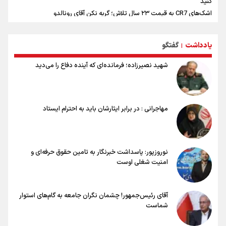
کنید
اشک‌های CR7 به قیمت ۲۳ سال تلاش؛ گریه نکن آقای رونالدو
حیدری: افزایش تیم‌های جام جهانی هم سود داشت و هم ضرر/ تیم ملی در
جام جهانی مردود نشد
یادداشت
گفتگو
|
تلاش مدام برای زنده نگه داشتن هنر ایرانی
نصرتی: پاسخ بیرانوند سنخیتی با صحبت‌های علی دایی نداشت/
شهید نصیرزاده؛ فرمانده‌ای که آینده دفاع را می‌دید
ملی‌پوشان نباید از خودشان تعریف کنند!
خلعتبری: جای دو سه نفر در جام جهانی خالی بود/ تیم ملی نیاز به تغییر
نسل دارد/ دوست دارم آرژانتین قهرمان شود
شاهرخی: اندازه داشته‌هایمان از بازار جام جهانی برداشت کردیم/ دودستی
مهاجرانی : در برابر ایثارشان باید به احترام ایستاد
سرنوشت صعود را به تیم‌های دیگر سپردیم
عالمی: جام جهانی از مرحله حذفی جان گرفت/ درباره شیوه بازی تیم ملی
نقد وجود دارد
نوروزپور: پاسداشت خبرنگار به تامین حقوق حرفه‌ای و
امنیت شغلی اوست
آقای رئیس‌جمهور! چشمان نگران جامعه به گام‌های استوار
شماست