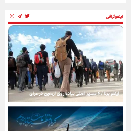
چرخه تندروی در برابر آرمان مشروطه
اینفوگرافی
بنزین؛ تدبیری برای حفظ امنیت انرژی
«هورامان»؛ میراثی که جهان را شیفته کرد
شکستگیِ بزرگ؛ روایتِ یک استخوان، یک نسل، یک توهم!
اینفو برنا / ۴ مسیر اصلی پیاده روی اربعین در عراق
رسانه ملی و حق مردم برای شنیدن صدای رئیس‌جمهوری