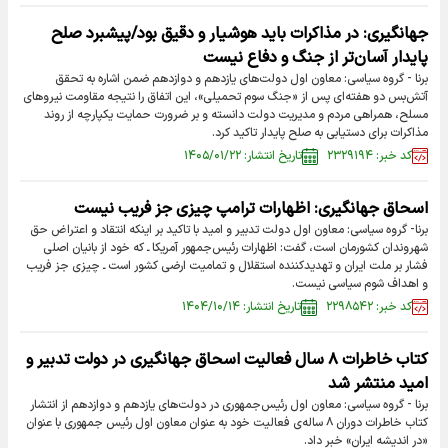
جهانگیری: در مذاکرات باید هوشیار و دقیق بود/پیشبرد صلح
پایدار آسان‌تر از جنگ و دفاع نیست
برنا - گروه سیاسی: معاون اول دولت‌های یازدهم و دوازدهم ضمن اشاره به تحقق
آتش‌بس دو هفته‌ای پس از «جنگ سوم تحمیلی»، این اتفاق را نتیجه مقاومت نیروهای
مسلح، همراهی مردم و مدیریت دولت دانسته و بر ضرورت حمایت یکپارچه از روند
مذاکرات برای دستیابی به صلح پایدار تاکید کرد.
کد خبر: ۲۳۲۹۱۹۴
تاریخ انتشار: ۱۴۰۵/۰۱/۲۲
اسحاق جهانگیری: اظهارات ترامپ چیزی جز فریب نیست
برنا- گروه سیاسی: معاون اول دولت تدبیر و امید با تاکید بر اینکه انتقاد و اعتراض حق
شهروندان کشورمان است، گفت: اظهارات رئیس‌جمهور آمریکا ـ که خود از بانیان اصلی
فشار بر ملت ایران و تهدیدکننده استقلال و تمامیت ارضی کشور است ـ چیزی جز فریب
و اهداف شوم سیاسی نیست.
کد خبر: ۲۲۹۸۵۴۲
تاریخ انتشار: ۱۴۰۴/۱۰/۱۴
کتاب خاطرات ۸ سال فعالیت اسحاق جهانگیری در دولت تدبیر و
امید منتشر شد
برنا - گروه سیاسی: معاون اول رئیس‌جمهوری در دولت‌های یازدهم و دوازدهم از انتشار
کتاب خاطرات دوران ۸ ساله‌ی فعالیت خود به عنوان معاون اول رئیس جمهوری با عنوان
«در اندیشه ایران» خبر داد.