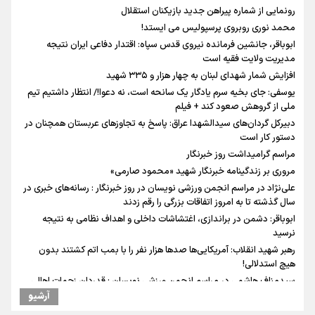
رونمایی از شماره پیراهن جدید بازیکنان استقلال
محمد نوری روبروی پرسپولیس می ایستد!
ابوباقر، جانشین فرمانده نیروی قدس سپاه: اقتدار دفاعی ایران نتیجه
مدیریت ولایت فقیه است
افزایش شمار شهدای لبنان به چهار هزار و ۳۳۵ شهید
یوسفی: جای بخیه سرم یادگار یک سانحه است، نه دعوا!/ انتظار داشتیم تیم
ملی از گروهش صعود کند + فیلم
دبیرکل گردان‌های سیدالشهدا عراق: پاسخ به تجاوزهای عربستان همچنان در
دستور کار است
مراسم گرامیداشت روز خبرنگار
مروری بر زندگینامه خبرنگار شهید «محمود صارمی»
علی‌نژاد در مراسم انجمن ورزشی نویسان در روز خبرنگار : رسانه‌های خبری در
سال گذشته تا به امروز اتفاقات بزرگی را رقم زدند
ابوباقر: دشمن در براندازی، اغتشاشات داخلی و اهداف نظامی به نتیجه
نرسید
رهبر شهید انقلاب: آمریکایی‌ها صدها هزار نفر را با بمب اتم کشتند بدون
هیچ استدلالی!
سیدمناف هاشمی در مراسم انجمن ورزشی نویسان : قدردان زحمات اهالی
رسانه به ویژه ورزشی نویسان هستیم
آرشیو
ونس: در حال کار بر روی ایجاد یک سیستم ناوبری امن هستیم