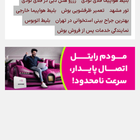
بلیط هواپیما فلای تودی
رزرو هتل دبی در فلای تودی
تور مشهد
تعمیر ظرفشویی بوش
بلیط هواپیما خارجی
اینفوبرنا/ سقف معافیت مالیاتی حقوق کارکنان دولت و
بهترین جراح بینی استخوانی در تهران
بلیط اتوبوس
بازنشستگان در بودجه ۱۴۰۵ چقدر است؟
نمایندگی خدمات پس از فروش بوش
اینفوبرنا/ حداقل حقوق بازنشستگان کشوری و لشکری در
تماس با ما
|
درباره ما
|
پیوندها
|
آرشیو
|
عضویت در خبرنامه
|
آب و هوا
|
لایحه بودجه سال ۱۴۰۵ چقدر است؟
اوقات شرعی
|
نظرسنجی