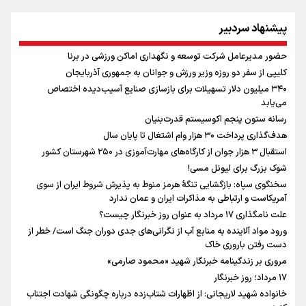
علت نامگذاری ۱۷ مرداد به عنوان روز خبرنگار چیست؟
پیشنهاد سردبیر
فوران یک آتشفشان قدرتمند در جنوب غربی کلمبیا
شوخی حاج‌قاسم با یک خبرنگار در عملیات آزادسازی بوکمال
حضور مدیرعامل شرکت توسعه و نگهداری اماکن ورزشی در برنا
سیمئونه درهای انتقال آلوارز به بارسلونا را بست
کلیپی از سفر دو روزه وزیر ورزش و جوانان به جمهوری آذربایجان
حضور مدیرعامل شرکت توسعه و نگهداری اماکن ورزشی در برنا
۳۴۰ میلیون دلار تسهیلات برای بازسازی صنایع آسیب‌دیده اختصاص
سخنگوی سپاه: بازگشایی تنگۀ هرمز منوط به پذیرش شروط ایران از سوی
می‌یابد
آمریکاست و ارتباطی به مذاکرات ایران و عمان ندارد
رسانه ستون پنجم اکوسیستم قدرت‌بنیان
آتش‌سوزی ساختمان اداره مالیات اندونزی را ویران کرد
هدف‌گذاری پرداخت ۳۰ هزار وام اشتغال تا پایان سال
حضور معاون وزیر ورزش در استخر قهرمانی آزادی؛ تأکید بر ادامه فعالیت
استقبال ۳ هزار جوان از کارگاه‌های مهارت‌آموزی در ۲۵۰ شهرستان کشور
مجموعه در فصل سرما
شوک بزرگ برای لیونل مسی!
سخنگوی سپاه: بازگشایی تنگۀ هرمز منوط به پذیرش شروط ایران از سوی
آمریکاست و ارتباطی به مذاکرات ایران و عمان ندارد
علت نامگذاری ۱۷ مرداد به عنوان روز خبرنگار چیست؟
ورود مواد آلاینده به منابع آب از نگرانی‌های جدی دوران جنگ است/ خطر از
دست رفتن باروری خاک
مروری بر زندگینامه خبرنگار شهید «محمود صارمی»
۱۷ مرداد؛ روز خبرنگار
خانواده شهید لاریجانی: از اظهارات شتاب‌زده درباره چگونگی شهادت اجتناب