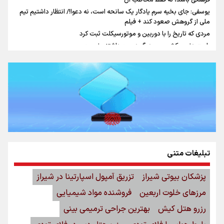
فرهنگی باشد، نه فقط مخاطب آن
یوسفی: جای بخیه سرم یادگار یک سانحه است، نه دعوا!/ انتظار داشتیم تیم
ملی از گروهش صعود کند + فیلم
مردی که تاریخ را با دوربین و موتورسیکلت ثبت کرد
رابرت دنیرو: کشور من دیگر دوست‌داشتنی نیست
دبیر فدراسیون بولینگ و بیلیارد: از رسانه ملی انتظار حمایت داریم/ در انتظار
حضور تیم‌های بزرگ مثل استقلال در لیگ هستیم
تورم ۵۸ درصدی معدن / وقتی هزینه استخراج از توان قیمت‌گذاری سبقت
می‌گیرد/ رشد ۳۰۰ تا ۴۰۰ درصدی مواد ناریه
اینفو برنا/ میزان مالیات بر ارزش افزوده چقدر است؟
تبلیغات متنی
پزشکان بیوتی شیراز
تزریق آمپول اسپارتینا در شیراز
مرزهای خلوت اربعین
فروشنده مواد شیمیایی
رزرو هتل کیش
بهترین جراحی ترمیمی بینی