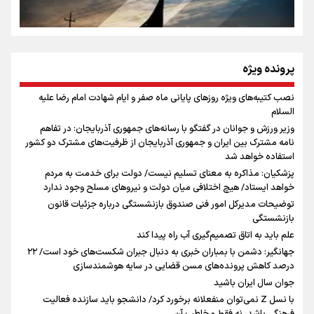
روایت ایران از کنار مردم
از طلوع خیابان‌ها تا غروب اشک
پرونده ویژه
نصب کتیبه‌های ویژه روزهای پایانی ماه صفر و ایام شهادت امام رضا علیه
اینفو برنا / توصیه‌هایی طلایی برای پیاده روی اربعین
السلام
جمله‌ای که بغض چهارماهه را شکست؛ «آهای مردم، آقا از
وزیر ورزش و جوانان در گفتگو با رسانه‌های جمهوری آذربایجان: در تفاهم
تهران رفتند»
نامه مشترک بین ایران و جمهوری آذربایجان از ظرفیت‌های مشترک دو کشور
استفاده خواهد شد
پزشکیان: مذاکره به معنای تسلیم نیست/ دولت برای خدمت به مردم
سه حسرتی که به دلم ماند
خواهد ایستاد/ هیچ اختلافی میان دولت و نیروهای مسلح وجود ندارد
توضیحات مدیرکل امور فنی صندوق بازنشستگی درباره جزئیات قانون
بازنشستگی
علم باید به اتاق تصمیم‌گیری آب راه پیدا کند
جهانگیر: دشمن با بمباران خبری به دنبال جبران شکست‌های خود است/ ۲۲
درصد کاهش پرونده‌های مسن قضایی در سایه هوشمندسازی
اینفو برنا / جدول کامل فاصله مرز شلمچه تا شهرهای زیارتی
جوان سال ایران باشید
عراق
با نسل Z نمی‌توان منفعلانه برخورد کرد/ دانشجو باید سازنده فعالیت