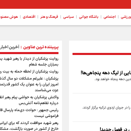
|
|
|
|
|
|
ورزشی
اجتماعی
باشگاه جوانی
سیاسی
فرهنگ و هنر
اقتصادی
هوش مصنوعی،
پربیننده ترین عناوین
آخرین اخبار
|
روایت پزشکیان از دیدار با رهبر شهید پ
بمباران جلسه شعام
روایت پزشکیان از لحظه حمله به بیت ر
ایی از لیگ دهه پنجاهی‌ها!
پزشکیان : علیرغم مشکلات دو سال گذش
دین دهه پنجاه خواهد بود.
امروز ایران را به عنوان یک کشور قدرتمند
عزت می‌شناسند
واکنش پزشکیان به حواشی پیام رهبر انق
درباره تفاهم‌نامه آتش‌بس
 در جریان اردوی ترکیه برگزار کردند.
رئیس جمهور : حوادث دی‌ماه پارسال قا
فراموشی نیست
رهبر شهید موافقت کردند که برای ایرانی
خارج از کشور در صورت بازگشت، مشکل
س در فصل جدید!