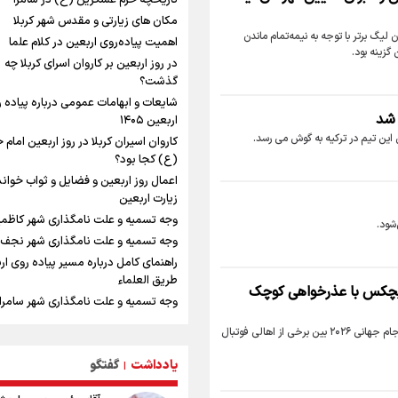
تاریخچه حرم عسکرین (ع) در سامرا
مستمری مددجویان کفاف زندگی را نمی‌
حمایت از ۱۹هزار زن‌ سرپرست خانوار
مکان های زیارتی و مقدس شهر کربلا
لیگ برتر با توجه به نیمه‌تمام ماندن
نشست وزیران خارجه مصر، ترکیه، پاکس
اهمیت پیاده‌روی اربعین در کلام علما
زینه بود.
عربستان با محوریت تحولات منطقه
در روز اربعین بر کاروان اسرای کربلا چه
فیدان: حماس به تعهدات خود عمل کرد، 
گذشت؟
اسرائیل برنامه‌ای برای صلح ندارد
شایعات و ابهامات عمومی درباره پیاده 
 شد
ارائه بیش از ۲ میلیون خدمات بهداشت
اربعین ۱۴۰۵
درمانی به زائران اربعین
این تیم در ترکیه به گوش می رسد.
کاروان اسیران کربلا در روز اربعین امام
معاون وزیر خارجه : مذاکره نه معجزه 
(ع) کجا بود؟
نه خیانت
اعمال روز اربعین و فضایل و ثواب خوان
پخش قسمت اول گفت‌وگوی رئیس‌جمه
زیارت اربعین
بعد از خبر ۲۲
وجه تسمیه و علت نامگذاری شهر کاظم
شود.
ازهوش مصنوعی تا طلای مجازی/ شجیع:
وجه تسمیه و علت نامگذاری شهر نجف
نگاه بدبینانه هم نتایج هانگژو را در ناگوی
راهنمای کامل درباره مسیر پیاده روی ارب
می‌کنیم+ فیلم
طریق العلماء
هیچکس با عذرخواهی کوچک
ارتش در آمادگی کامل قرار دارد/ توان رز
وجه تسمیه و علت نامگذاری شهر سامرا
ارتش بی وقفه در حال ارتقا است
وجه تسمیه و علت نامگذاری شهر کربلا
ونس: ایرانی‌ها مذاکره‌کنندگان سرسختی
برنا - گروه ورزشی: سرمربی اسبق پرسپولیس نسبت به اتفاقاتی که پس از جام جهانی ۲۰۲۶ بین برخی از اهالی فوتبال
بهترین موکب‌های ایرانی در پیاده روی ا
هستند
۱۴۰۵
یادداشت
گفتگو
|
امیررضا غلامی، ملی پوش تکواندو : تمر
توصیه هایی مهم برای پیچ خوردگی پا در
روی مسابقات پاکستان است نه بازی ها