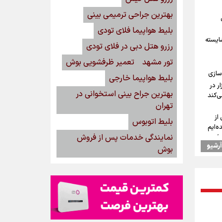
بهترین جراحی ترمیمی بینی
بلیط هواپیما فلای تودی
شایسته
رزرو هتل دبی در فلای تودی
تور مشهد
تعمیر ظرفشویی بوش
سازی
بلیط هواپیما خارجی
رداد/ بازار در
بهترین جراح بینی استخوانی در
ی‌کند
تهران
از
بلیط اتوبوس
ه‌ایم
نمایندگی خدمات پس از فروش
/ رهبر
آرشیو
ود
بوش
‌
مین
واهد