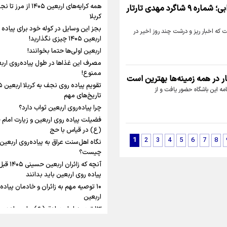
شلمچه تا شهرهای زیارتی عراق
همه کرایه‌های اربعین ۱۴۰۵ از مر
سیر تا پیاز ماجرای پرسپولیسی شدن دوباره مهدی ترابی؛ شماره ۹ شاگرد مهدی تارتار
کربلا
نگاه تمدنی رهبر شهید
بجز این وسایل در کوله خود برای پیاده 
ت که اخبار ریز و درشت چند روز اخیر در
فضای مجازی
اربعین ۱۴۰۵ چیزی نگذارید!
اربعین اولی‌ها حتما بخوانند!
مصرف این غذاها در طول پیاده‌روی ارب
رابطه کارگر و کارفرما در
ممنوع!
اینفو برنا/ میزان مالیات بر ارزش
ار در همه زمینه‌ها بهترین است
اندیشه رهبر شهید: از 
امه این باشگاه حضور یافت و از
افزوده چقدر است؟
به زوجیت
تاریخ‌های مهم
چرا پیاده‌روی اربعین ثواب دارد؟
فضیلت پیاده روی اربعین و زیارت امام
(ع) در قیاس با حج
1
2
3
4
5
6
7
8
نگاه اهل‌سنت عراق به پیاده‌روی اربعین
اینفوبرنا/ سقف معافیت مالیاتی
چیست؟
آنچه که زائران 
حقوق کارکنان دولت و بازنشست
پیاده روی اربعین باید بدانند
در بودجه ۱۴۰۵ چقدر است؟
۱۰ توصیه مهم به زائران و خادمان پیاده
اربعین
۱۳ توصیه امام صادق (ع) برای پیاده‌رو
اربعین