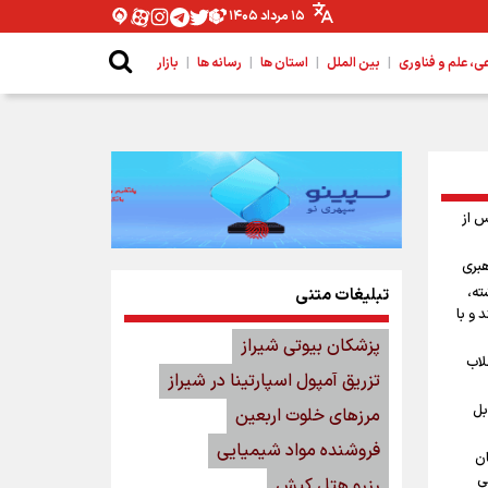
۱۵ مرداد ۱۴۰۵
|
|
|
|
 علم و فناوری
بین الملل
استان ها
رسانه ها
بازار
س از
هبری
ته،
تبلیغات متنی
 و با
پزشکان بیوتی شیراز
لاب
تزریق آمپول اسپارتینا در شیراز
بل
مرزهای خلوت اربعین
فروشنده مواد شیمیایی
ان
ی
رزرو هتل کیش