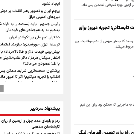
ایجاد نشود
ر آزمون ویژه کادرفنی امتحان پس داد.
پرچم ایران و تصویر رهبر انقلاب بر دوش
نیروهای امنیتی عراق
رئیس جمهور : باید پُست‌ها را به افراد 
تابستانی؛ تجربه دیروز برای
بدهیم نه به هم‌جناحی‌های خودمان
دختران تیم ملی پاراتکواندو ایران
یان رساند که بخش مهمی از عدم موفقیت این
توسعه انرژی خورشیدی؛ نیازمند اعتماد
مربوط می‌شد.
پیش‌بینی قیمت دلار و طلا 15م
انتظار سیگنال هرمز / دلار عقب‌نشینی م
یا طلا صعودی می‌ماند؟
پزشکیان: سخت‌ترین شرایط ممکن پس 
انقلاب را تجربه میکنیم/ اگر تا امروز ماند
بخاطر همه‌ مردم نجیب ایران بوده است
شهید مثل کوه پشتیبان و حامی دولت ب
راویان عشق در مرز مهران؛ روایت حماسه
رسانه‌ای اربعین از قاب دوربین خبرنگاران
د به ماجرایی که ممکن بود برای این تیم
ایلامی
پیشنهاد سردبیر
وزیر خارجه مصر: رژیم اسراییل بدون تا
رمز و رازهای عدد چهل و اربعین از زبان
حقوق مشروع مردم فلسطین امنیت نخ
کارشناسان مذهبی
داشت
ن راه برای تعیین قهرمان لیگ