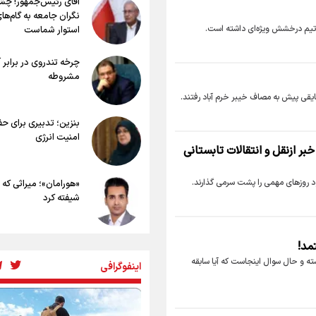
آقای رئیس‌جمهور! چش
روی اربعین
آسیایی
نگران جامعه به گام‌ها
خطرات پیاده روی اربعین/ ۷ راهنم
رادین زینالی، ملی پوش تکواندو : قدم ب
ن تیم درخشش ویژه‌ای داشته است.
استوار شماست
سفری ایمن و معنوی
تلاش می کنم تا به طلای المپیک برسم
۲۰ نکته دوستانه درباره پیاده روی اربعی
چرخه تندروی در برابر 
عراقی ها
مشروطه
بهترین ذکر در پیاده‌روی اربعین چیست
دقایقی پیش به مصاف خیبر خرم آباد رفتند.
۸۰ توصیه کاربردی برای ۸۰ کیلو
اربعین
بنزین؛ تدبیری برای ح
توصیه های کاربردی برای زائران در پیاده
امنیت انرژی
اربعین
بر ازنقل و انتقالات تابستانی
ود روز‌های مهمی را پشت سرمی گذارند.
«هورامان»؛ میراثی که 
شیفته کرد
شکستگیِ بزرگ؛ روایتِ
مد!
استخوان، یک نسل، ی
شته و حال سوال اینجاست که آیا سابقه
اینفوگرافی
توهم!
رسانه ملی و حق مردم 