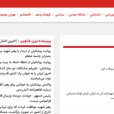
|
|
|
|
|
|
ورزشی
اجتماعی
باشگاه جوانی
سیاسی
فرهنگ و هنر
اقتصادی
هوش مصنوعی،
پربیننده ترین عناوین
آخرین اخبار
|
روایت پزشکیان از دیدار با رهبر شهید پ
بمباران جلسه شعام
روایت پزشکیان از لحظه حمله به بیت ر
پزشکیان : علیرغم مشکلات دو سال گذش
ریافت کرد.
امروز ایران را به عنوان یک کشور قدرتمند
عزت می‌شناسند
واکنش پزشکیان به حواشی پیام رهبر انق
درباره تفاهم‌نامه آتش‌بس
هیه‌کنندگی به تازگی فیلم کوتاه داستانی
رئیس جمهور : حوادث دی‌ماه پارسال قا
ست.
فراموشی نیست
رهبر شهید موافقت کردند که برای ایرانی
خارج از کشور در صورت بازگشت، مشکل