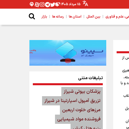
۱۵ مرداد ۱۴۰۵
|
|
|
|
 علم و فناوری
بین الملل
استان ها
رسانه ها
بازار
س از
هبری
ته،
تبلیغات متنی
 و با
پزشکان بیوتی شیراز
لاب
تزریق آمپول اسپارتینا در شیراز
بل
مرزهای خلوت اربعین
فروشنده مواد شیمیایی
ان
ی
رزرو هتل کیش