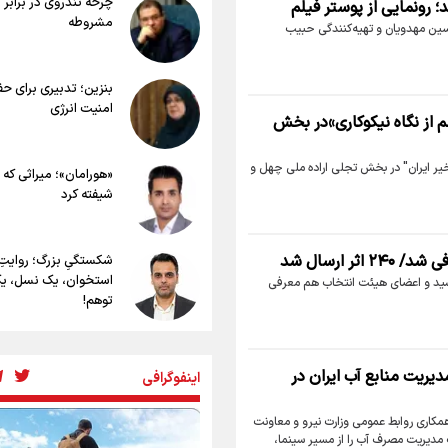
چرخه تندروی در برابر 
روی اربعین
؛ رونمايى از پوستر فيلم
مشروطه
خطرات پیاده روی اربعین/ ۷ راهنم
حسین مهدویان و تهیه‌کنندگى حبیب
سفری ایمن و معنوی
۲۰ نکته دوستانه درباره پیاده روی اربعی
بنزین؛ تدبیری برای ح
عراقی ها
امنیت انرژی
بهترین ذکر در پیاده‌روی اربعین چیست
م از نگاه نیکوکاری»در بخش
۸۰ توصیه کاربردی برای ۸۰ کیلو
اربعین
خیر ایران" در بخش تجلی اراده ملی چهل و
«هورامان»؛ میراثی که 
توصیه های کاربردی برای زائران در پیاده
شیفته کرد
اربعین
 ارسال شد
شکستگیِ بزرگ؛ روایتِ
استخوان، یک نسل، ی
نقد «دوزیست» رسید و اعضای هیئت انتخاب هم معرفی
توهم!
رسانه ملی و حق مردم 
شنیدن صدای رئیس‌ج
دیریت منابع آب ایران در
اینفوگرافی
همکاری روابط عمومی وزارت نیرو و معاونت
روایت ایران از کنار مرد
 مدیریت مصرف آب را از مسیر سینما،