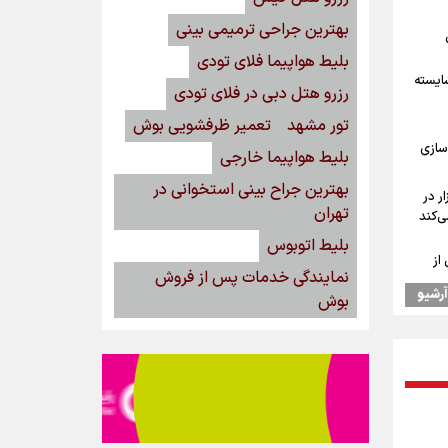
بهترین جراحی ترمیمی بینی
بلیط هواپیما فلای تودی
شایسته
رزرو هتل دبی در فلای تودی
تور مشهد
تعمیر ظرفشویی بوش
سازی
بلیط هواپیما خارجی
بهترین جراح بینی استخوانی در
رداد/ بازار در
تهران
ی‌کند
بلیط اتوبوس
از
نمایندگی خدمات پس از فروش
ه‌ایم
آرشیو
بوش
/ رهبر
ود
‌
مین