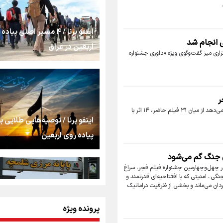
اینفو برنا / ۴ مسیر اصلی پیا
از طلوع خیابان‌ها تا غ
ی انجام شد
اشک
اربعین در عراق
زاری میز گفت‌وگوی ویژه «داوری جشنواره
جمله‌ای که بغض چهارم
شکست؛ «آهای مردم، آق
تهران رفتند»
برنا - گروه فرهنگ و هنر: بررسی آثار راه‌یافته به جشنواره فیلم فجر نشان می‌دهد از میان ۳۱ فیلم حاضر، ۱۴ اثر با
اینفو برنا / توصیه‌هایی طلایی ب
سه حسرتی که به دلم م
پیاده روی اربعین
 جنگ گم می‌شود
مومنِ مقتدرِ مظلوم
ر چهل‌وچهارمین جشنواره فیلم فجر، سراغ
 ـ امنیتی که با افتتاحیه‌ای قدرتمند و
ردان می‌ماند و بخشی از ظرفیت دراماتیک
نگاه تمدنی رهبر شهید
پرونده ویژه
اینفو برنا / جدول کامل فاصله م
فضای مجازی