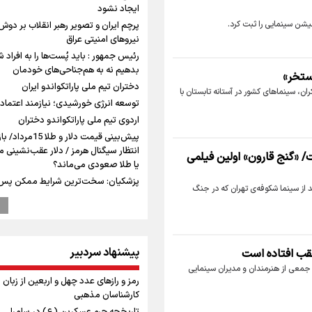
ایجاد نشود
میشن سینمایی را ثبت کرد.
پرچم ایران و تصویر رهبر انقلاب بر دوش
نیروهای امنیتی عراق
رئیس جمهور : باید پُست‌ها را به افراد 
بدهیم نه به هم‌جناحی‌های خودمان
استخر»
دختران تیم ملی پاراتکواندو ایران
ان، سینماهای کشور در آستانه تابستان با
توسعه انرژی خورشیدی؛ نیازمند اعتماد
اردوی تیم ملی پاراتکواندو دختران
پیش‌بینی قیمت دلار و طلا 15م
انتظار سیگنال هرمز / دلار عقب‌نشینی م
/ «گنج قارون» اولین فیلمی
یا طلا صعودی می‌ماند؟
پزشکیان: سخت‌ترین شرایط ممکن پس 
د از سینما شکوفه‌ی تهران که در جنگ
انقلاب را تجربه میکنیم/ اگر تا امروز ماند
بخاطر همه‌ مردم نجیب ایران بوده است
شهید مثل کوه پشتیبان و حامی دولت ب
راویان عشق در مرز مهران؛ روایت حماسه
پیشنهاد سردبیر
عقب افتاده است
رسانه‌ای اربعین از قاب دوربین خبرنگاران
ایلامی
 جمعی از هنرمندان و مدیران سینمایی
رمز و رازهای عدد چهل و اربعین از زبان
ترس نتانیاهو از ترور
کارشناسان مذهبی
وزیر خارجه مصر: رژیم اسراییل بدون تا