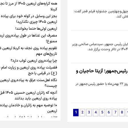
شلمچه تا شهرهای زیارتی عراق
همه کرایه‌های اربعین ۱۴۰۵ از مر
کربلا
ه چهل‌وچهارمین جشنواره فیلم فجر گفت:
رابطه کارگر و کارفرما در
بجز این وسایل در کوله خود برای پیاده 
لاش کند.
اندیشه رهبر شهید: از 
اربعین ۱۴۰۵ چیزی نگذارید!
به زوجیت
اربعین اولی‌ها حتما بخوانند!
مصرف این غذاها در طول پیاده‌روی ارب
اقتدار علمی و استقلال
ممنوع!
اینفو برنا/ میزان مالیات بر ارزش
کیان رئیس جمهور، سیدعباس صالحی وزیر
میراث رهبر شهید که با
افزوده چقدر است؟
ماندگار شد
تاریخ‌های مهم
چرا پیاده‌روی اربعین ثواب دارد؟
فضیلت پیاده روی اربعین و زیارت امام
ئیس‌جمهور؛ آزیتا حاجیان و
(ع) در قیاس با حج
نگاه اهل‌سنت عراق به پیاده‌روی اربعین
برنا- گروه فرهنگ و هنر: اختتامیه چهل‌وچهارمین جشنواره فیلم فجر امروز ۲۲ بهمن‌ماه با حضور رئیس‌جمهور در
اینفوبرنا/ سقف معافیت مالیاتی
چیست؟
آنچه که زائران 
حقوق کارکنان دولت و بازنشست
پیاده روی اربعین باید بدانند
در بودجه ۱۴۰۵ چقدر است؟
۱۰ توصیه مهم به زائران و خادمان پیاده
اربعین
1
2
3
4
5
6
7
8
۱۳ توصیه امام صادق (ع) برای پیاده‌رو
اربعین