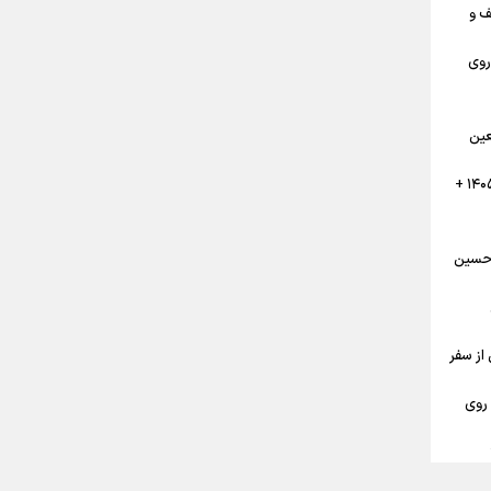
ز تا نجف و
روی
تضاد
عین
 ملی؛
 خون
تقویم پیاده روی نجف به کربلا اربعین ۱۴۰۵ +
 حسین
اربعین حسینی ۱۴۰۵ قبل از سفر
گان
 روی
ی