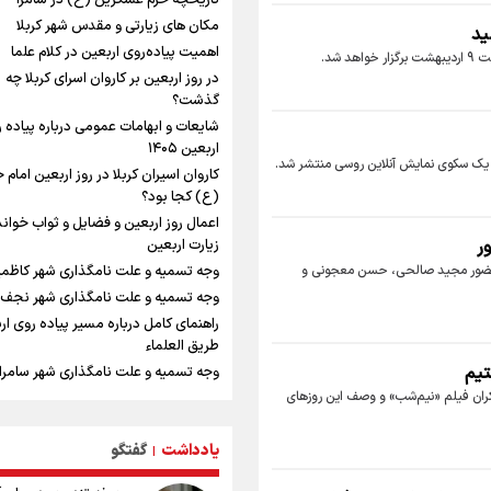
تاریخچه حرم عسکرین (ع) در سامرا
حقوق مشروع مردم فلسطین امنیت نخ
مکان های زیارتی و مقدس شهر کربلا
داشت
ید
اهمیت پیاده‌روی اربعین در کلام علما
مستمری مددجویان کفاف زندگی را نمی‌
 شد.
حمایت از ۱۹هزار زن‌ سرپرست خانوار
در روز اربعین بر کاروان اسرای کربلا چه
گذشت؟
فیدان: حماس به تعهدات خود عمل کرد، 
اسرائیل برنامه‌ای برای صلح ندارد
شایعات و ابهامات عمومی درباره پیاده 
اربعین ۱۴۰۵
نشست وزیران خارجه مصر، ترکیه، پاکس
 یک سکوی نمایش آنلاین روسی منتشر شد.
عربستان با محوریت تحولات منطقه
کاروان اسیران کربلا در روز اربعین امام
(ع) کجا بود؟
ارائه بیش از ۲ میلیون خدمات بهداشت
درمانی به زائران اربعین
اعمال روز اربعین و فضایل و ثواب خوان
ر
زیارت اربعین
معاون وزیر خارجه : مذاکره نه معجزه 
نه خیانت
با حضور مجید صالحی، حسن معجونی و
وجه تسمیه و علت نامگذاری شهر کاظم
پخش قسمت اول گفت‌وگوی رئیس‌جمه
وجه تسمیه و علت نامگذاری شهر نجف
بعد از خبر ۲۲
راهنمای کامل درباره مسیر پیاده روی ارب
ازهوش مصنوعی تا طلای مجازی/ شجیع:
طریق العلماء
نگاه بدبینانه هم نتایج هانگژو را در ناگوی
تیم
وجه تسمیه و علت نامگذاری شهر سامرا
می‌کنیم+ فیلم
اکران فیلم «نیم‌شب» و وصف این روزهاى
وجه تسمیه و علت نامگذاری شهر کربلا
ارتش در آمادگی کامل قرار دارد/ توان رز
بهترین موکب‌های ایرانی در پیاده روی ا
ارتش بی وقفه در حال ارتقا است
۱۴۰۵
یادداشت
گفتگو
|
ونس: ایرانی‌ها مذاکره‌کنندگان سرسختی
توصیه هایی مهم برای پیچ خوردگی پا در
هستند