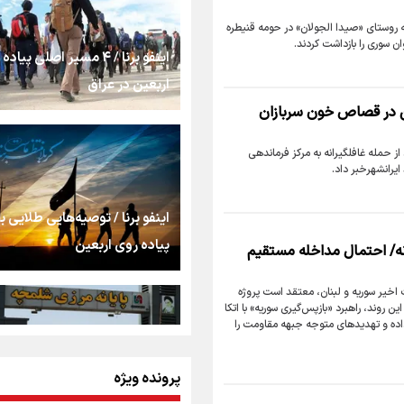
ه روستای «صیدا الجولان» در حومه قنیطره
 سوری را بازداشت کردند.
اینفو برنا / ۴ مسیر اصلی پیا
از طلوع خیابان‌ها تا غ
اشک
اربعین در عراق
من در قصاص خون سربازان
جمله‌ای که بغض چهارم
از حمله غافلگیرانه به مرکز فرماندهی
شکست؛ «آهای مردم، آق
یرانشهرخبر داد.
تهران رفتند»
اینفو برنا / توصیه‌هایی طلایی ب
سه حسرتی که به دلم م
پیاده روی اربعین
ه/ احتمال مداخله مستقیم
ات اخیر سوریه و لبنان، معتقد است پروژه
مومنِ مقتدرِ مظلوم
 روند، راهبرد «بازپس‌گیری سوریه» با اتکا
 داده و تهدیدهای متوجه جبهه مقاومت را
نگاه تمدنی رهبر شهید
پرونده ویژه
اینفو برنا / جدول کامل فاصله م
فضای مجازی