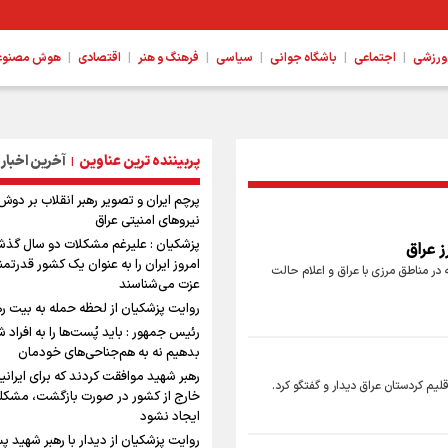
|
|
|
|
|
|
ورزشی
اجتماعی
باشگاه جوانی
سیاسی
فرهنگ و هنر
اقتصادی
هوش مصنوعی،
پربیننده ترین عناوین
آخرین اخبار
|
پرچم ایران و تصویر رهبر انقلاب بر دوش
نیروهای امنیتی عراق
پزشکیان : علیرغم مشکلات دو سال گذش
ز عراق
امروز ایران را به عنوان یک کشور قدرتمند
یه در مناطق مرزی با عراق و اعلام حالت
عزت می‌شناسند
روایت پزشکیان از لحظه حمله به بیت ر
رئیس جمهور : باید پُست‌ها را به افراد 
بدهیم نه به هم‌جناحی‌های خودمان
رهبر شهید موافقت کردند که برای ایرانی
لیم کردستان عراق دیدار و گفتگو کرد.
خارج از کشور در صورت بازگشت، مشکل
ایجاد نشود
روایت پزشکیان از دیدار با رهبر شهید پ