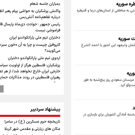
ره سوریه
بمباران جلسه شعام
تی به مناطقی از استان‌های درعا و قنیطره
واکنش پزشکیان به حواشی پیام رهبر انق
درباره تفاهم‌نامه آتش‌بس
رئیس جمهور : حوادث دی‌ماه پارسال قا
فراموشی نیست
دختران تیم ملی پاراتکواندو ایران
ت سوریه
کلروفیل چیست و چرا به آن «خون سبز»
سلمان ولیعهد این کشور با احمد الشرع
می‌گویند؟
اردوی تیم ملی پاراتکواندو دختران
پزشکیان: فلسطین هرگز از اولویت سیا
خارجی ایران خارج نخواهد شد/ از هر ت
وریه
رهبران فلسطینی در روند مذاکرات حما
عربستان سعودی روز پنج‌شنبه به طور
می‌کنیم
ت‌وگو کرد.
عملیات تجهیز کتابخانه روستای هدف
گردشگری ریاب به پایان رسید
پزشکیان: سخت‌ترین شرایط ممکن پس 
د
پیشنهاد سردبیر
انقلاب را تجربه میکنیم/ اگر تا امروز ماند
شنبه آمادگی کشورش برای بازسازی در
بخاطر همه‌ مردم نجیب ایران بوده است
تاریخچه حرم عسکرین (ع) در سامرا
شهید مثل کوه پشتیبان و حامی دولت ب
مکان های زیارتی و مقدس شهر کربلا
ترس نتانیاهو از ترور