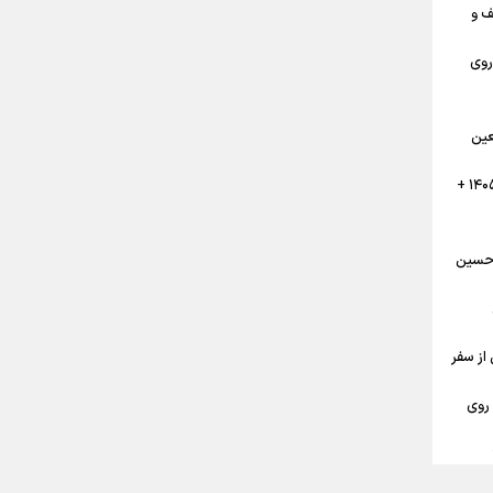
ز تا نجف و
روی
تضاد
عین
 ملی؛
 خون
تقویم پیاده روی نجف به کربلا اربعین ۱۴۰۵ +
 حسین
اربعین حسینی ۱۴۰۵ قبل از سفر
گان
 روی
ی