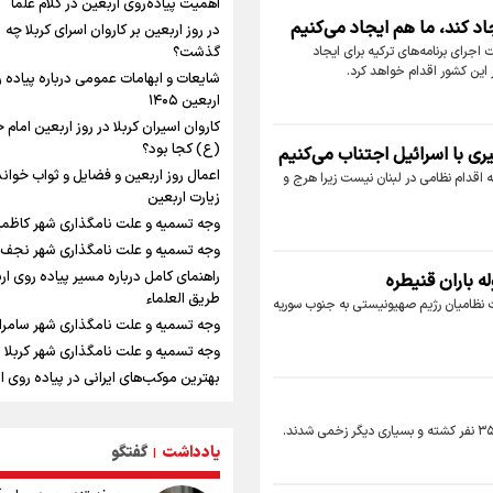
اهمیت پیاده‌روی اربعین در کلام علما
راویان عشق در مرز مهران؛ روایت حماسه
اد کند، ما هم ایجاد می‌کنیم
رسانه‌ای اربعین از قاب دوربین خبرنگاران
در روز اربعین بر کاروان اسرای کربلا چه
ایلامی
اجرای برنامه‌های ترکیه برای ایجاد
گذشت؟
ر این کشور اقدام خواهد کرد.
فرود یک بالگرد در بیمارستان رمبام در 
شایعات و ابهامات عمومی درباره پیاده 
اشغالی در پی هلاکت ۲ نظامی ص
اربعین ۱۴۰۵
زخمی شدن ۷ نظامی دیگر
کاروان اسیران کربلا در روز اربعین امام
ارتش صهیونیستی زمین‌های کشاورزی د
(ع) کجا بود؟
یری با اسرائیل اجتناب می‌کنیم
جنوب لبنان را به آتش کشید
اعمال روز اربعین و فضایل و ثواب خوان
 اقدام نظامی در لبنان نیست زیرا هرج و
چه کسی باید قیمت‌ها را تعیین کند؟
زیارت اربعین
بازگشت روان دو میلیون و هشتصد هزار 
وجه تسمیه و علت نامگذاری شهر کاظم
اربعین از مرزهای شش‌گانه
وجه تسمیه و علت نامگذاری شهر نجف
زائران اربعین حسینی در مرز تمرچین
راهنمای کامل درباره مسیر پیاده روی ارب
 باران قنیطره
ایران آقای بلامنازع تنگه هرمز
طریق العلماء
لات نظامیان رژیم صهیونیستی به جنوب سوریه
وزیر خارجه مصر: رژیم اسراییل بدون تا
وجه تسمیه و علت نامگذاری شهر سامرا
حقوق مشروع مردم فلسطین امنیت نخ
وجه تسمیه و علت نامگذاری شهر کربلا
داشت
بهترین موکب‌های ایرانی در پیاده روی ا
تصاویری از آتش زدن درختان زیتون
۱۴۰۵
فلسطینیان به دست صهیونیستها
توصیه هایی مهم برای پیچ خوردگی پا در
بدهی ۱۷ میلیارد دلاری شرکت ملی نفت 
روی اربعین
یادداشت
گفتگو
|
محل پروژه آزادگان پرداخت نخواهد شد
خطرات پیاده روی اربعین/ ۷ راهنم
پیشرفت آزادگان کمتر از انتظار بوده اس