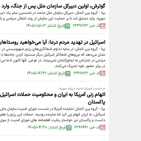
گوترش، اولین دبیرکل سازمان ملل پس از جنگ، وارد
برنا - گروه بین الملل: دبیرکل سازمان ملل متحد در نخستین سفر یک دبیر
سوریه، وارد دمشق شد تا بر حمایت این سازمان از روند انتقال سیاسی و باز
کد خبر: ۲۳۶۹۷۲۳
تاریخ انتشار: ۱۴۰۵/۰۵/۰۳
اسرائیل در تهدید مردم درعا: آیا می‌خواهید روستاها
برنا - گروه بین الملل: در سایه تداوم اشغالگری‌های رژیم صهیونیستی در 
نشان می‌دهد که نیروهای اشغالگر اسرائیل دیگر مسدود کردن جاده‌ها با
مردمی در اعتراض به تجاوزاتشان نمی‌بینند. در عوض، آنها اکنون ادعا می‌ک
در برابر حضور خود تحریک می‌کنند.
کد خبر: ۲۳۶۸۸۲۲
تاریخ انتشار: ۱۴۰۵/۰۴/۳۱
در نشست شورای امنیت درباره سوریه؛
اتهام زنی آمریکا به ایران و محکومیت حملات اسرائیل
پاکستان
برنا - گروه بین الملل: نماینده آمریکا در نشست شورای امنیت سازمان ملل م
اسرائیل، به ایران اتهام زنی کرد اما نماینده روسیه، حملات این رژیم را 
دانست و پاکستان نیز خواستار رعایت قطعنامه های شورای امنیت از سوی 
کد خبر: ۲۳۶۸۶۶۱
تاریخ انتشار: ۱۴۰۵/۰۴/۳۰