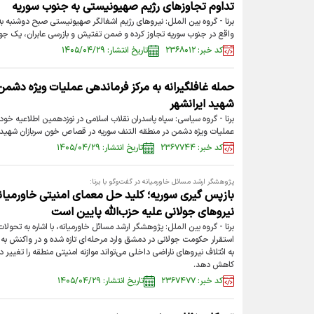
تداوم تجاوزهای رژیم صهیونیستی به جنوب سوریه
برنا - گروه بین الملل: نیروهای رژیم اشغالگر صهیونیستی صبح دوشنبه ب
واقع در جنوب سوریه تجاوز کرده و ضمن تفتیش و بازرسی عابران، یک جوان
کد خبر: ۲۳۶۸۰۱۲
تاریخ انتشار: ۱۴۰۵/۰۴/۲۹
حمله غافلگیرانه به مرکز فرماندهی عملیات ویژه دش
شهید ایرانشهر
برنا - گروه سیاسی: سپاه پاسدران نقلاب اسلامی در نوزدهمین اطلاعیه خود 
عملیات ویژه دشمن در منطقه التنف سوریه در قصاص خون سربازان شهید ا
کد خبر: ۲۳۶۷۷۴۴
تاریخ انتشار: ۱۴۰۵/۰۴/۲۹
پژوهشگر ارشد مسائل خاورمیانه در گفت‌وگو با برنا:
بازپس گیری سوریه؛ کلید حل معمای امنیتی خاورمیان
نیروهای جولانی علیه حزب‌الله پایین است
برنا - گروه بین الملل: پژوهشگر ارشد مسائل خاورمیانه، با اشاره به تحول
استقرار حکومت جولانی در دمشق وارد مرحله‌ای تازه شده و در واکنش به این
به ائتلاف نیروهای ناراضی داخلی می‌تواند موازنه امنیتی منطقه را تغییر
کاهش دهد.
کد خبر: ۲۳۶۷۴۷۷
تاریخ انتشار: ۱۴۰۵/۰۴/۲۹