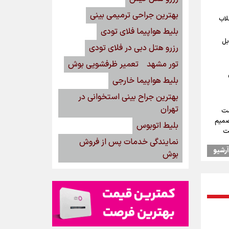
بهترین جراحی ترمیمی بینی
لاب
بلیط هواپیما فلای تودی
بل
رزرو هتل دبی در فلای تودی
تور مشهد
تعمیر ظرفشویی بوش
بلیط هواپیما خارجی
بهترین جراح بینی استخوانی در
تهران
ست
صمیم
بلیط اتوبوس
یت
نمایندگی خدمات پس از فروش
آرشیو
بوش
از
ه‌ایم
/ رهبر
ود