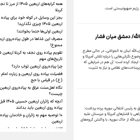
شلمچه تا شهرهای زیارتی عراق
همه کرایه‌های اربعین ۱۴۰۵ از مر
می رژیم صهیونیستی است.
کربلا
رابطه کارگر و کارفرما در
بجز این وسایل در کوله خود برای پیاده 
اندیشه رهبر شهید: از 
اربعین ۱۴۰۵ چیزی نگذارید!
به زوجیت
اربعین اولی‌ها حتما بخوانند!
الله/ دمشق میان فشار
مصرف این غذاها در طول پیاده‌روی ارب
اقتدار علمی و استقلال
ممنوع!
اینفو برنا/ میزان مالیات بر ارزش
میراث رهبر شهید که با
ب‌الله لبنان به الجولانی، در حالی مطرح
افزوده چقدر است؟
ماندگار شد
ضوع نگرانی‌هایی را درباره تلاش آمریکا و
تاریخ‌های مهم
 ایجاد کرده است؛ آن هم در شرایطی که
چرا پیاده‌روی اربعین ثواب دارد؟
ساخت‌های نظامی و نیاز به تثبیت
فضیلت پیاده روی اربعین و زیارت امام
(ع) در قیاس با حج
نگاه اهل‌سنت عراق به پیاده‌روی اربعین
اینفوبرنا/ سقف معافیت مالیاتی
چیست؟
آنچه که زائران 
حقوق کارکنان دولت و بازنشست
پیاده روی اربعین باید بدانند
اق به رئیس انتقالی سوریه پرده برداشت؛
در بودجه ۱۴۰۵ چقدر است؟
اهی با فشارهای آمریکا و عربستان علیه
۱۰ توصیه مهم به زائران و خادمان پیاده
ب‌الله از خاک سوریه، با واکنش گروه‌های
اربعین
۱۳ توصیه امام صادق (ع) برای پیاده‌رو
اربعین