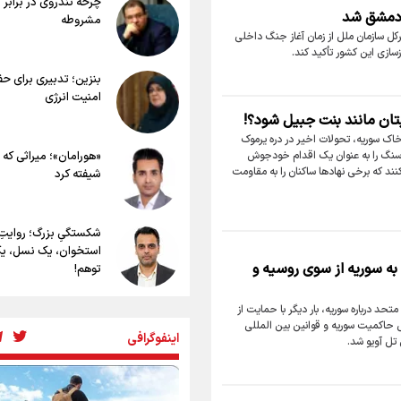
چرخه تندروی در برابر 
سفری ایمن و معنوی
 دمشق شد
مشروطه
۲۰ نکته دوستانه درباره پیاده روی اربعی
کل سازمان ملل از زمان آغاز جنگ داخلی
عراقی ها
سازی این کشور تأکید کند.
بهترین ذکر در پیاده‌روی اربعین چیست
بنزین؛ تدبیری برای ح
۸۰ توصیه کاربردی برای ۸۰ کیلو
امنیت انرژی
اربعین
یتان مانند بنت جبیل شود؟!
توصیه های کاربردی برای زائران در پیاده
خاک سوریه، تحولات اخیر در دره یرموک
اربعین
 سنگ را به عنوان یک اقدام خودجوش
«هورامان»؛ میراثی که 
نکاتی مهم برای حفظ سلامت در پیاده 
نند که برخی نهادها ساکنان را به مقاومت
شیفته کرد
اربعین
شکستگیِ بزرگ؛ روایتِ
استخوان، یک نسل، ی
 به سوریه از سوی روسیه و
توهم!
تحد درباره سوریه، بار دیگر با حمایت از
رسانه ملی و حق مردم 
نقض حاکمیت سوریه و قوانین بین المللی
شنیدن صدای رئیس‌ج
اینفوگرافی
تل آویو شد.
روایت ایران از کنار مرد