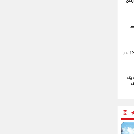
آرمان
ن و
؟
فظ
متر پیاده روی
 روی
جهان را
روی
 یک
ک
برای
مهوری
م