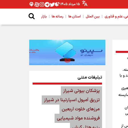
۱۵ مرداد ۱۴۰۵
|
|
|
|
 علم و فناوری
بین الملل
استان ها
رسانه ها
بازار
ته،
 و با
تبلیغات متنی
هبری
پزشکان بیوتی شیراز
شایسته
تزریق آمپول اسپارتینا در شیراز
ان
مرزهای خلوت اربعین
ی
فروشنده مواد شیمیایی
س از
رزرو هتل کیش