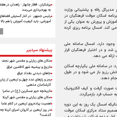
پزشکیان : قطار چابهار - زاهدان در هفت
 مدیرکل رفاه و پشتیبانی وزارت
به بهره‌برداری می‌رسد
رنامه اسکان موقت فرهنگیان در
رئیس جمهور : در کنار گسترش فضاهای
 آموزش و پرورش به عنوان یکی از
آموزشی، باید کیفیت آموزش را هم بالا ب
کند. امسال برنامه ریزی کرده
پزشکیان: رهبر شهید سرمایه و پشتوانه 
برای ما بود
تفاهم‌نامه همکاری بانک رفاه کارگران و 
 وجود دارد، امسال سامانه ملی
سفیددشت برای اجرای طرح‌های توسعه
شد و در اختیار فرهنگیان قرار
امضا شد
پیشنهاد سردبیر
ارائه می دهد.
گزارشی از ورود وزیر ورزش و جوانان ایرا
مکان های زیارتی و مقدس شهر نجف
باکو برای امضای سند برنامه اجرایی با
د: در سامانه ملی یکپارچه اسکان
آذربایجانی
تاریخ و پیشینه شهر کاظمین عراق
دارد و از امروز ۱۸ اسفندماه بخش رزرو باز می شود و در طول
عماد احمدوند : نسخه نانویی برای حل
جاهای دیدنی بغداد عراق
نجام دهند.
بحران منابع آبی کشور
رمز و رازهای عدد چهل و اربعین از زبان
رهبر شهید انقلاب: ادّعاهای دروغین
کارشناسان مذهبی
رات صورت گرفت و کیف الکترونیک
آمریکایی‌ها باید افشا شود
تاریخچه حرم عسکرین (ع) در سامرا
به حساب فرد بازمیگردد.
یحیی سریع: در عملیاتی گسترده تجم
مکان های زیارتی و مقدس شهر کربلا
نظامی وابسته به عربستان را هدف قرار
اهمیت پیاده‌روی اربعین در کلام علما
الیکه امسال یک روز به این دوره
مستمری مددجویان کفاف زندگی را نم
در روز اربعین بر کاروان اسرای کربلا چه
 تصمیم ستاد مرکزی اسکان موقت
/ حمایت از ۱۹هزار زن‌ سرپرست خانوار
گذشت؟
 اول و دوم اسکان را پرداخت می