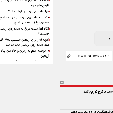
به زوجیت
افزوده چقدر است؟
تاریخ‌های مهم
0
چرا پیاده‌روی اربعین ثواب دارد؟
فضیلت پیاده روی اربعین و زیارت امام
حسین (ع) در قیاس با حج
نگاه اهل‌سنت عراق به پیاده‌روی اربعی
اینفوبرنا/ سقف معافیت مالیاتی
چیست؟
آنچه که زائران ار
حقوق کارکنان دولت و بازنشست
سفر پیاده روی اربعین باید بدانند
در بودجه ۱۴۰۵ چقدر است؟
۱۰ توصیه مهم به زائران و خادمان پیاد
اربعین
سب با نرخ تورم باشد
۱۳ توصیه امام صادق (ع) برای پیاده‌ر
اربعین
۲۰ توصیه کاربردی برای شرکت در پیاد
اینفوبرنا/ حداقل حقوق
اربعین ۱۴۰۵
پاسخ به سه‌ شبهه درباره پیاده‌روی ارب
بازنشستگان کشوری و لشکری د
لایحه بودجه سال ۱۴۰۵ چقدر است؟