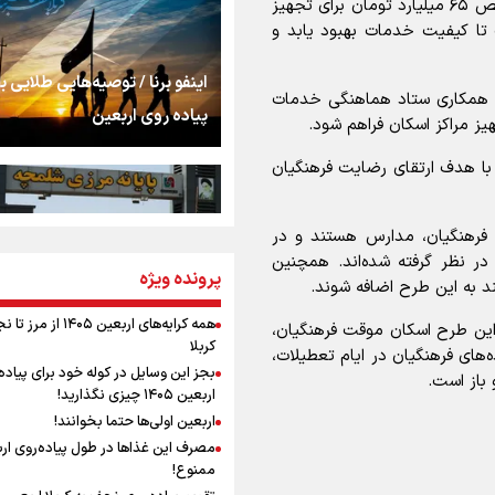
سه روز اسکان رایگان بهره‌مند شوند. همچنین با تخصیص ۶۵ میلیارد تومان برای تجهیز
اشک
تا کیفیت خدمات بهبود یابد و
جمله‌ای که بغض چها
اینفو برنا / توصیه‌هایی طلایی ب
با همکاری ستاد هماهنگی خدمات
را شکست؛ «آهای مردم، 
پیاده روی اربعین
ز مراکز اسکان فراهم شود.
تهران رفتند»
 با هدف ارتقای رضایت فرهنگیان
سه حسرتی که به دلم 
ز اسکان موقت فرهنگیان، مدارس هستند و در
ن در نظر گرفته شده‌اند. همچنین
مومنِ مقتدرِ مظلوم
پرونده ویژه
اینفو برنا / جدول کامل فاصله م
ند به این طرح اضافه شوند.
شلمچه تا شهرهای زیارتی عراق
همه کرایه‌های اربعین ۱۴۰۵ از 
 این طرح اسکان موقت فرهنگیان،
کربلا
های فرهنگیان در ایام تعطیلات،
نگاه تمدنی رهبر شهید
بجز این وسایل در کوله خود برای پیاده
فضای مجازی
اربعین ۱۴۰۵ چیزی نگذارید!
اربعین اولی‌ها حتما بخوانند!
مصرف این غذاها در طول پیاده‌روی ار
رابطه کارگر و کارفرما د
ممنوع!
اینفو برنا/ میزان مالیات بر ارزش
اندیشه رهبر شهید: از 