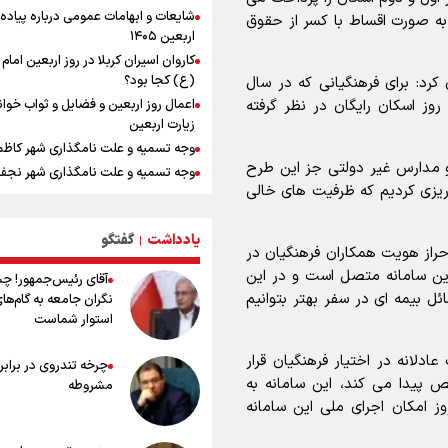
استاندار خوز
شایعات و ابهامات عمومی درباره پیاده
 به صورت اقساط با کسر از حقوق
در مرزهای شلمچه و چذابه ثبت شد / ب
اربعین ۱۴۰۵
هزار موکب در خوزستان و 
کاروان اسیران کربلا در روز اربعین اما
نجف تا کربلا
(ع) کجا بود؟
کرد: برای فرهنگیانی که در سال
امیررضا غلامی، ملی پوش تکواندو : تم
ه روز اسکان رایگان در نظر گرفته
اعمال روز اربعین و فضایل و ثواب خوا
روی مسابقات پاکستان است نه بازی ه
زیارت اربعین
آسیایی
وجه تسمیه و علت نامگذاری شهر کاظ
جابجایی مرکز ثقل اقتصاد جهان انجام
 و مدارس غیر دولتی جز این طرح
وجه تسمیه و علت نامگذاری شهر نجف
فرصت طلایی برای اقتصاد ایران +نمود
ریزی کردیم که ظرفیت های خالی
راهنمای کامل درباره مسیر پیاده روی ا
رادین زینالی، ملی پوش تکواندو : قدم 
از طریق العلماء
تلاش می کنم تا به طلای المپیک برسم
یادداشت
گفتگو
وجه تسمیه و علت نامگذاری شهر سامر
|
ونس: ایرانی‌ها مذاکره‌کنندگان سرسخت
حراز هویت همکاران فرهنگیان در
هستند
وجه تسمیه و علت نامگذاری شهر کربلا
کان به این سامانه متصل است و در این
آقای رئیس‌جمهور! چ
وقتی از وفاق صحبت می‌کنم، منظورم م
بهترین موکب‌های ایرانی در پیاده روی 
 بیمه ای در سفر بهتر بتوانیم
نگران جامعه به گام‌ها
هستند/ مسیر اصلاحات آغاز شده و م
۱۴۰۵
استوار شماست
نخواهد شد
توصیه هایی مهم برای پیچ خوردگی پا د
پیاده روی اربعین
ادلانه در اختیار فرهنگیان قرار
چرخه تندروی در برابر 
خطرات پیاده روی اربعین/ ۷ را
ص پیدا می کند، این سامانه به
مشروطه
سفری ایمن و معنوی
ز امکان اجرای ملی این سامانه
۲۰ نکته دوستانه درباره پیاده روی اربع
عراقی ها