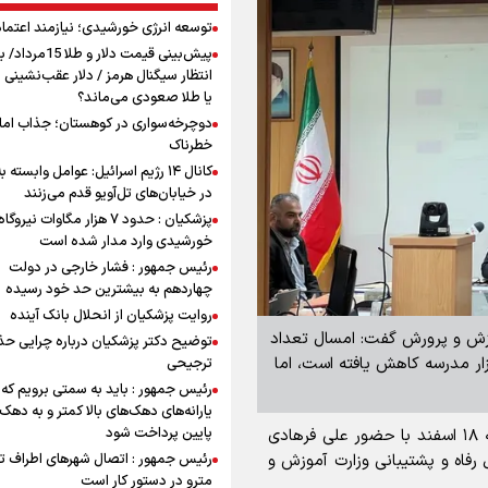
توسعه انرژی خورشیدی؛ نیازمند اعتما
پیش‌بینی قیمت دلار و طلا 
انتظار سیگنال هرمز / دلار عقب‌نشینی 
یا طلا صعودی می‌ماند؟
دوچرخه‌سواری در کوهستان؛ جذاب اما 
خطرناک
کانال ۱۴ رژیم اسرائیل: عوامل وابسته ب
در خیابان‌های تل‌آویو قدم می‌زنند
پزشکیان : حدود ۷ هزار مگاوات نیرو
خورشیدی وارد مدار شده است
رئیس جمهور : فشار خارجی در دولت
چهاردهم به بیشترین حد خود رسیده
روایت پزشکیان از انحلال بانک آینده
موزش و پرورش گفت: امسال تعداد
توضیح دکتر پزشکیان درباره چرایی حذ
تحت پوشش طرح اسکان موقت فرهنگیان ۹ هزار مدرسه کاهش یافته است، اما
ترجیحی
رئیس جمهور : باید به سمتی برویم که
یارانه‌های دهک‌های بالا کمتر و به دهک
پایین پرداخت شود
جلسه ستاد اسکان نوروزی آموزش و پرورش امروز شنبه ۱۸ اسفند با حضور علی فرهادی
رفاه و پشتیبانی وزارت آموزش و
رئیس جمهور : اتصال شهرهای اطراف ته
مترو در دستور کار است