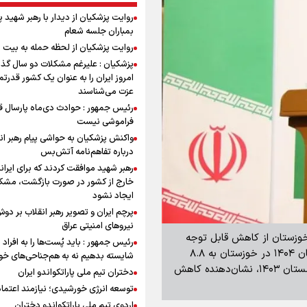
روایت پزشکیان از دیدار با رهبر شهید 
بمباران جلسه شعام
روایت پزشکیان از لحظه حمله به بیت 
پزشکیان : علیرغم مشکلات دو سال گذ
امروز ایران را به عنوان یک کشور قدرتمن
عزت می‌شناسند
رئیس جمهور : حوادث دی‌ماه پارسال ق
فراموشی نیست
واکنش پزشکیان به حواشی پیام رهبر ان
درباره تفاهم‌نامه آتش‌بس
رهبر شهید موافقت کردند که برای ایران
خارج از کشور در صورت بازگشت، مشک
ایجاد نشود
پرچم ایران و تصویر رهبر انقلاب بر دو
نیروهای امنیتی عراق
ی خوزستان از کاهش قابل توجه
رئیس جمهور : باید پُست‌ها را به افراد
نرخ بیکاری در استان خبر داد و گفت: نرخ بیکاری زمستان ۱۴۰۴ در خوزستان به ۸.۸
شایسته بدهیم نه به هم‌جناحی‌های خ
درصد رسید. این رقم در مقایسه با نرخ ۱۲.۳ درصدی زمستان ۱۴۰۳، نشان‌دهنده کاهش
دختران تیم ملی پاراتکواندو ایران
توسعه انرژی خورشیدی؛ نیازمند اعتما
اردوی تیم ملی پاراتکواندو دختران