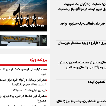
را شکست؛ «آهای مردم، 
: حمایت از کارگران یک ضرورت
تهران رفتند»
نیرو کردند در مواقع نیاز از حمایت
سه حسرتی که به دلم 
اینفو برنا / توصیه‌هایی طلایی ب
خبر داد: فعالیت یک میلیون واحد
پیاده روی اربعین
مومنِ مقتدرِ مظلوم
 / کارگروه ویژه استاندار خوزستان
نگاه تمدنی رهبر شهید
پرونده ویژه
اینفو برنا / جدول کامل فاصله م
ت های سیل در مسجدسلیمان / دستور
فضای مجازی
شلمچه تا شهرهای زیارتی عراق
 و بازگشایی راه‌های روستایی
همه کرایه‌های اربعین ۱۴۰۵ از 
کربلا
رابطه کارگر و کارفرما د
بجز این وسایل در کوله خود برای پیاده
و تضمین آینده
اندیشه رهبر شهید: از 
اربعین ۱۴۰۵ چیزی نگذارید!
به زوجیت
اربعین اولی‌ها حتما بخوانند!
مصرف این غذاها در طول پیاده‌روی ار
اقتدار علمی و استقلا
ممنوع!
ت ملی نفت ایران بر تسریع پروژه‌های
اینفو برنا/ میزان مالیات بر ارزش
میراث رهبر شهید که با