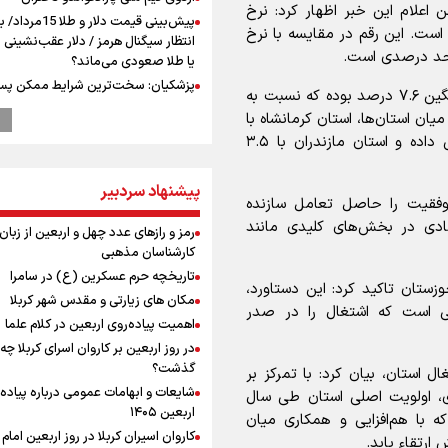
اعلام این خبر اظهار کرد: نرخ
پیش‌بینی قیمت دلار و طلا 
وزستان به ۸.۸ درصد رسیده است. این رقم در مقایسه با نرخ
انتظار سیگنال هرمز / دلار عقب‌نشینی 
یا طلا صعودی می‌ماند؟
پزشکیان: سخت‌ترین شرایط ممکن پس
او نرخ بیکاری کل کشور طی زمستان ۱۴۰۴ به طور میانگین ۷.۶ درصد بوده که نسبت به
انقلاب را تجربه میکنیم/ اگر تا امروز مان
 است. در میان استان‌ها، استان کرمانشاه با
بخاطر همه‌ مردم نجیب ایران بوده اس
۱۶.۵ درصد بیشترین نرخ بیکاری را به خود اختصاص داده و استان مازندران با ۳.۵
رهبر شهید مثل کوه پشتیبان و حامی 
بود
پیشنهاد سردبیر
راویان عشق در مرز مهران؛ روایت حماس
موفقیت را حاصل تعامل سازنده
رسانه‌ای اربعین از قاب دوربین خبرنگارا
صادی در بخش‌های کلیدی مانند
ایلامی
رمز و رازهای عدد چهل و اربعین از زبان
کارشناسان مذهبی
ترس نتانیاهو از ترور
تاریخچه حرم عسکرین (ع) در سامرا
فرود یک بالگرد در بیمارستان رمبام در
وزستان تاکید کرد: این دستاورد،
اشغالی در پی هلاکت ۲ نظامی
مکان های زیارتی و مقدس شهر کربلا
 است که اشتغال را در صدر
زخمی شدن ۷ نظامی دیگر
اهمیت پیاده‌روی اربعین در کلام علما
ارتش صهیونیستی زمین‌های کشاورزی 
در روز اربعین بر کاروان اسرای کربلا چه
جنوب لبنان را به آتش کشید
گذشت؟
استان، بیان کرد: با تمرکز بر
چه کسی باید قیمت‌ها را تعیین کند؟
شایعات و ابهامات عمومی درباره پیاده
، اولویت اصلی استان طی سال
بازگشت روان دو میلیون و هشتصد هزار
اربعین ۱۴۰۵
 با هم‌افزایی و همکاری میان
اربعین از مرزهای شش‌گانه
کاروان اسیران کربلا در روز اربعین اما
رتقاء یابد.