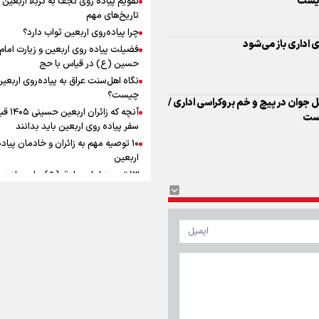
زیست
ماندگار شد
افزوده چقدر است؟
تاریخ‌های مهم
چرا پیاده‌روی اربعین ثواب دارد؟
 اداری باز می‌شود
فضیلت پیاده روی اربعین و زیارت امام
حسین (ع) در قیاس با حج
نگاه اهل‌سنت عراق به پیاده‌روی اربعی
اینفوبرنا/ سقف معافیت مالیاتی
چیست؟
 جوان در پیچ و خم بروکراسی اداری /
آنچه که زائران ار
حقوق کارکنان دولت و بازنشست
است
سفر پیاده روی اربعین باید بدانند
در بودجه ۱۴۰۵ چقدر است؟
۱۰ توصیه مهم به زائران و خادمان پیاد
اربعین
۱۳ توصیه امام صادق (ع) برای پیاده‌ر
اربعین
۲۰ توصیه کاربردی برای شرکت در پیاد
اینفوبرنا/ حداقل حقوق
اربعین ۱۴۰۵
پاسخ به سه‌ شبهه درباره پیاده‌روی ارب
بازنشستگان کشوری و لشکری د
لایحه بودجه سال ۱۴۰۵ چقدر است؟