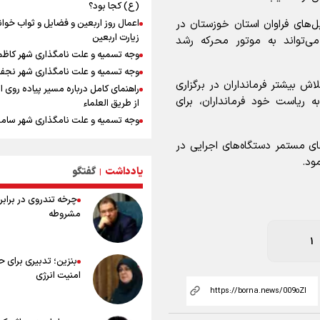
ایران آقای بلامنازع تنگه هرمز
(ع) کجا بود؟
وزیر خارجه مصر: رژیم اسراییل بدون ت
ل‌های فراوان استان خوزستان در
اعمال روز اربعین و فضایل و ثواب خوا
حقوق مشروع مردم فلسطین امنیت ن
زیارت اربعین
ی‌تواند به موتور محرکه رشد
داشت
وجه تسمیه و علت نامگذاری شهر کاظ
مستمری مددجویان کفاف زندگی را نم
وجه تسمیه و علت نامگذاری شهر نجف
/ حمایت از ۱۹هزار زن‌ سرپرست خانوار
اش بیشتر فرمانداران در برگزاری
راهنمای کامل درباره مسیر پیاده روی ا
نشست وزیران خارجه مصر، ترکیه، پاکس
 ریاست خود فرمانداران، برای
از طریق العلماء
عربستان با محوریت تحولات منطقه
وجه تسمیه و علت نامگذاری شهر سامر
فیدان: حماس به تعهدات خود عمل کرد،
وجه تسمیه و علت نامگذاری شهر کربلا
اسرائیل برنامه‌ای برای صلح ندارد
های مستمر دستگاه‌های اجرایی در
بهترین موکب‌های ایرانی در پیاده روی 
ود.
ارائه بیش از ۲ میلیون خدمات بهداش
۱۴۰۵
یادداشت
گفتگو
|
درمانی به زائران اربعین
توصیه هایی مهم برای پیچ خوردگی پا د
چرخه تندروی در برابر 
پیاده روی اربعین
مشروطه
خطرات پیاده روی اربعین/ ۷ را
سفری ایمن و معنوی
1
۲۰ نکته دوستانه درباره پیاده روی اربع
بنزین؛ تدبیری برای 
عراقی ها
امنیت انرژی
بهترین ذکر در پیاده‌روی اربعین چیس
۸۰ توصیه کاربردی برای ۸۰ کی
اربعین