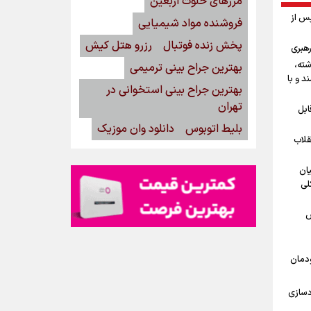
مرزهای خلوت اربعین
پس از
فروشنده مواد شیمیایی
پخش زنده فوتبال
رزرو هتل کیش
رهبری
شته،
بهترین جراح بینی ترمیمی
د و با
بهترین جراح بینی استخوانی در
تهران
ابل
بلیط اتوبوس
دانلود وان موزیک
قلاب
یان
لی
ش
ودمان
دسازی