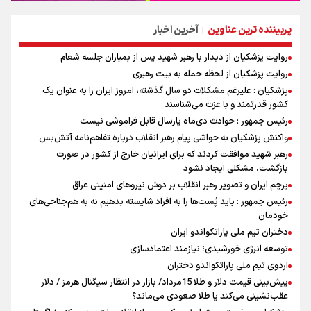
پربیننده ترین عناوین
آخرین اخبار
|
روایت پزشکیان از دیدار با رهبر شهید پس از بمباران جلسه شعام
روایت پزشکیان از لحظه حمله به بیت رهبری
پزشکیان : علیرغم مشکلات دو سال گذشته، امروز ایران را به عنوان یک
کشور قدرتمند و با عزت می‌شناسند
رئیس جمهور : حوادث دی‌ماه پارسال قابل فراموشی نیست
واکنش پزشکیان به حواشی پیام رهبر انقلاب درباره تفاهم‌نامه آتش‌بس
رهبر شهید موافقت کردند که برای ایرانیان خارج از کشور در صورت
بازگشت، مشکلی ایجاد نشود
پرچم ایران و تصویر رهبر انقلاب بر دوش نیروهای امنیتی عراق
رئیس جمهور : باید پُست‌ها را به افراد شایسته بدهیم نه به هم‌جناحی‌های
خودمان
دختران تیم ملی پاراتکواندو ایران
توسعه انرژی خورشیدی؛ نیازمند اعتمادسازی
اردوی تیم ملی پاراتکواندو دختران
پیش‌بینی قیمت دلار و طلا 15مرداد/ بازار در انتظار سیگنال هرمز / دلار
عقب‌نشینی می‌کند یا طلا صعودی می‌ماند؟