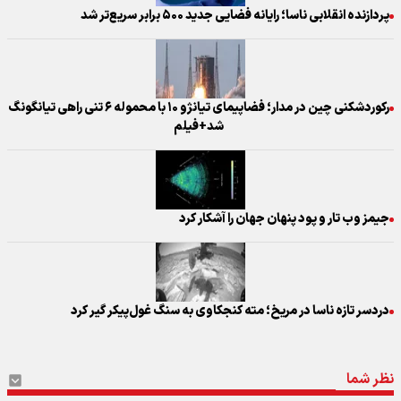
پردازنده انقلابی ناسا؛ رایانه فضایی جدید ۵۰۰ برابر سریع‌تر شد
رکوردشکنی چین در مدار؛ فضاپیمای تیانژو ۱۰ با محموله ۶ تنی راهی تیانگونگ
شد+فیلم
جیمز وب تار و پود پنهان جهان را آشکار کرد
دردسر تازه ناسا در مریخ؛ مته کنجکاوی به سنگ غول‌پیکر گیر کرد
نظر شما