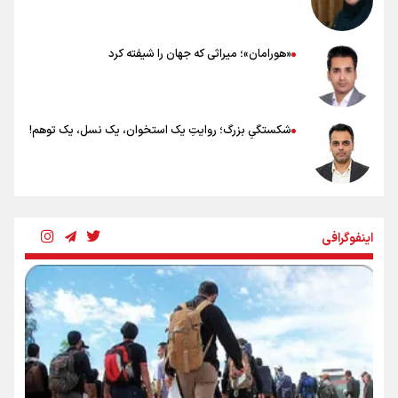
«هورامان»؛ میراثی که جهان را شیفته کرد
شکستگیِ بزرگ؛ روایتِ یک استخوان، یک نسل، یک توهم!
رسانه ملی و حق مردم برای شنیدن صدای رئیس‌جمهوری
اینفوگرافی
روایت ایران از کنار مردم
از طلوع خیابان‌ها تا غروب اشک