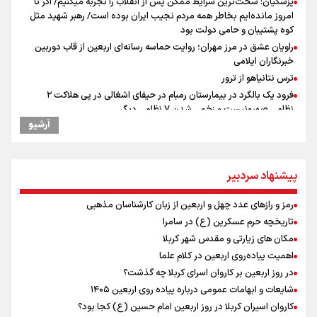
پزشکیان: سخت‌ترین شرایط ممکن پس از انقلاب را تجربه میکنیم/ اگر تا
امروز مانده‌ایم بخاطر همه‌ مردم نجیب ایران بوده است/ رهبر شهید مثل
کوه پشتیبان و حامی دولت بود
راویان عشق در مرز مهران؛ روایت حماسه‌ رسانه‌ای اربعین از قاب دوربین
خبرنگاران ایلامی
ترس نتانیاهو از ترور
فرود یک بالگرد در بیمارستان رمبام در حیفای اشغالی در پی هلاکت ۲
نظامی صهیونیست و زخمی شدن ۷ نظامی دیگر
آرشیو
ارتش صهیونیستی زمین‌های کشاورزی در جنوب لبنان را به آتش کشید
چه کسی باید قیمت‌ها را تعیین کند؟
بازگشت روان دو میلیون و هشتصد هزار زائر اربعین از مرزهای شش‌گانه
پیشنهاد سردبیر
وزیر خارجه مصر: رژیم اسراییل بدون تامین حقوق مشروع مردم فلسطین
امنیت نخواهد داشت
رمز و رازهای عدد چهل و اربعین از زبان کارشناسان مذهبی
مستمری مددجویان کفاف زندگی را نمی‌دهد / حمایت از ۱۹هزار زن‌
تاریخچه حرم عسکرین (ع) در سامرا
سرپرست خانوار
مکان های زیارتی و مقدس شهر کربلا
نشست وزیران خارجه مصر، ترکیه، پاکستان و عربستان با محوریت تحولات
منطقه
اهمیت پیاده‌روی اربعین در کلام علما
فیدان: حماس به تعهدات خود عمل کرد، امّا اسرائیل برنامه‌ای برای صلح
در روز اربعین بر کاروان اسرای کربلا چه گذشت؟
ندارد
شایعات و ابهامات عمومی درباره پیاده روی اربعین ۱۴۰۵
ارائه بیش از ۲ میلیون خدمات بهداشتی-درمانی به زائران اربعین
کاروان اسیران کربلا در روز اربعین امام حسین (ع) کجا بود؟