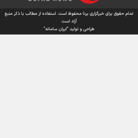
اینفو برنا/ میزان مالیات بر ارزش افزوده چقدر است؟
تمام حقوق برای خبرگزاری برنا محفوظ است. استفاده از مطالب با ذکر منبع
آزاد است
طراحی و تولید
"ایران سامانه"
اینفوبرنا/ سقف معافیت مالیاتی حقوق کارکنان دولت و
بازنشستگان در بودجه ۱۴۰۵ چقدر است؟