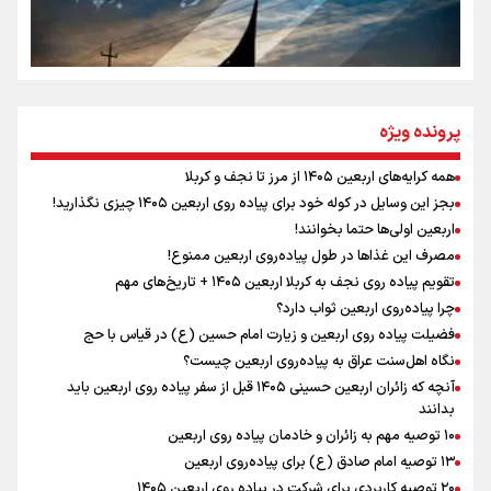
سه حسرتی که به دلم ماند
مومنِ مقتدرِ مظلوم
پرونده ویژه
همه کرایه‌های اربعین ۱۴۰۵ از مرز تا نجف و کربلا
اینفو برنا / توصیه‌هایی طلایی برای پیاده روی اربعین
بجز این وسایل در کوله خود برای پیاده روی اربعین ۱۴۰۵ چیزی نگذارید!
نگاه تمدنی رهبر شهید به فضای مجازی
اربعین اولی‌ها حتما بخوانند!
مصرف این غذاها در طول پیاده‌روی اربعین ممنوع!
تقویم پیاده روی نجف به کربلا اربعین ۱۴۰۵ + تاریخ‌های مهم
چرا پیاده‌روی اربعین ثواب دارد؟
رابطه کارگر و کارفرما در اندیشه رهبر شهید: از تضاد به
زوجیت
فضیلت پیاده روی اربعین و زیارت امام حسین (ع) در قیاس با حج
نگاه اهل‌سنت عراق به پیاده‌روی اربعین چیست؟
آنچه که زائران اربعین حسینی ۱۴۰۵ قبل از سفر پیاده روی اربعین باید
بدانند
۱۰ توصیه مهم به زائران و خادمان پیاده روی اربعین
اینفو برنا / جدول کامل فاصله مرز شلمچه تا شهرهای زیارتی
۱۳ توصیه امام صادق (ع) برای پیاده‌روی اربعین
۲۰ توصیه کاربردی برای شرکت در پیاده روی اربعین ۱۴۰۵