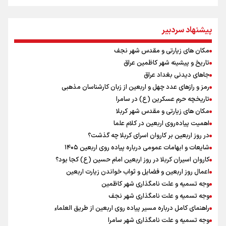
نصیری: امیدوارم با خوشرنگ‌ترین مدال‌ها به ایران برگردیم/ حضور شهاب
حسینی در اردو به تیم انگیزه می‌دهد/ امیدوارم پرسپولیس فصل موفقی
داشته باشد
پیشنهاد سردبیر
پیش‌بینی قیمت دلار، طلا و سکه جمعه ۱۶ مرداد ۱۴۰۵ /اونس جهانی رکورد
زد، بازار داخلی در انتظار تعیین تکلیف دلار
مکان های زیارتی و مقدس شهر نجف
افزایش تعداد قربانیان تیراندازی در مدرسه تایلندی
تاریخ و پیشینه شهر کاظمین عراق
میان صعود و سقوط
جاهای دیدنی بغداد عراق
دانیال شه‌بخش: اردوی ازبکستان کیفیت فنی تیم ملی را بالا برد/ برای
رمز و رازهای عدد چهل و اربعین از زبان کارشناسان مذهبی
مدال ناگویا باید قهرمانان جهان و المپیک را شکست دهیم
تاریخچه حرم عسکرین (ع) در سامرا
از گوشت ۴ هزار تومانی تا بازار میلیونی/ چرا با افت ۳۰ درصدی قیمت دام،
مکان های زیارتی و مقدس شهر کربلا
گوشت ارزان نمی‌شود
اهمیت پیاده‌روی اربعین در کلام علما
توسعه گردشگری در بافت سنتی دزفول در دستور کار استانداری خوزستان و
در روز اربعین بر کاروان اسرای کربلا چه گذشت؟
وزارت میراث فرهنگی
شایعات و ابهامات عمومی درباره پیاده روی اربعین ۱۴۰۵
جانسون: ترامپ از پیامدهای جنگ با ایران برای آمریکایی‌ها آگاه است
کاروان اسیران کربلا در روز اربعین امام حسین (ع) کجا بود؟
اعمال روز اربعین و فضایل و ثواب خواندن زیارت اربعین
وجه تسمیه و علت نامگذاری شهر کاظمین
وجه تسمیه و علت نامگذاری شهر نجف
راهنمای کامل درباره مسیر پیاده روی اربعین از طریق العلماء
وجه تسمیه و علت نامگذاری شهر سامرا