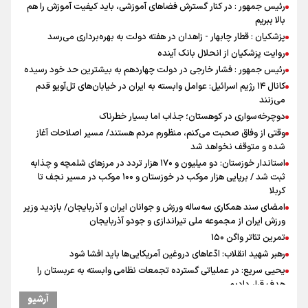
رئیس جمهور : در کنار گسترش فضاهای آموزشی، باید کیفیت آموزش را هم
بالا ببریم
پزشکیان : قطار چابهار - زاهدان در هفته دولت به بهره‌برداری می‌رسد
روایت پزشکیان از انحلال بانک آینده
رئیس جمهور : فشار خارجی در دولت چهاردهم به بیشترین حد خود رسیده
کانال ۱۴ رژیم اسرائیل: عوامل وابسته به ایران در خیابان‌های تل‌آویو قدم
می‌زنند
دوچرخه‌سواری در کوهستان؛ جذاب اما بسیار خطرناک
وقتی از وفاق صحبت می‌کنم، منظورم مردم هستند/ مسیر اصلاحات آغاز
شده و متوقف نخواهد شد
استاندار خوزستان: دو میلیون و ۱۷۰ هزار تردد در مرزهای شلمچه و چذابه
ثبت شد / برپایی هزار موکب در خوزستان و ۱۰۰ موکب در مسیر نجف تا
کربلا
امضای سند همکاری سه‌ساله ورزش و جوانان ایران و آذربایجان/ بازدید وزیر
ورزش ایران از مجموعه ملی تیراندازی و جودو آذربایجان
تمرین تئاتر واگن ۱۵۰
رهبر شهید انقلاب: ادّعاهای دروغین آمریکایی‌ها باید افشا شود
یحیی سریع: در عملیاتی گسترده تجمعات نظامی وابسته به عربستان را
هدف قرار دادیم
آرشیو
کانادا دو مظنون تیراندازی در نزدیکی کنسولگری آمریکا را بازداشت کرد