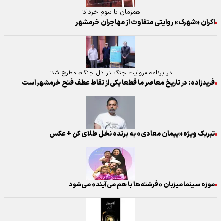
همزمان با سوم خرداد؛
اکران «شهرک» روایتی متفاوت از مهاجران خرمشهر
در برنامه «روایت جنگ در دل جنگ» مطرح شد؛
فریدزاده: در تاریخ معاصر ما قطعا یکی از نقاط عطف فتح خرمشهر است
تبریک ویژه «پیمان معادی» به برنده نخل طلای کن + عکس
موزه سینما میزبان «فرشته‌ها با هم می‌آیند» می‌شود