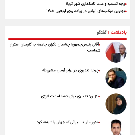
وجه تسمیه و علت نامگذاری شهر کربلا
بهترین موکب‌های ایرانی در پیاده روی اربعین ۱۴۰۵
توصیه هایی مهم برای پیچ خوردگی پا در پیاده روی اربعین
خطرات پیاده روی اربعین/ ۷ راهنمایی برای سفری ایمن و معنوی
یادداشت
گفتگو
۲۰ نکته دوستانه درباره پیاده روی اربعین و عراقی ها
|
آقای رئیس‌جمهور! چشمان نگران جامعه به گام‌های استوار
شماست
چرخه تندروی در برابر آرمان مشروطه
بنزین؛ تدبیری برای حفظ امنیت انرژی
«هورامان»؛ میراثی که جهان را شیفته کرد