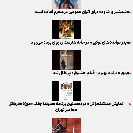
«شمشیر و اندوه» برای اکران عمومی در محرم آماده است
«پدرخوانده‌های توکیو» ‏در خانه هنرمندان روی پرده می‌رود
«زیور» برنده بهترین فیلم جشنواره پرتغال شد
نمایش مستند«راش» در نخستین برنامه «سینما جنگ» موزه هنرهای
معاصر تهران