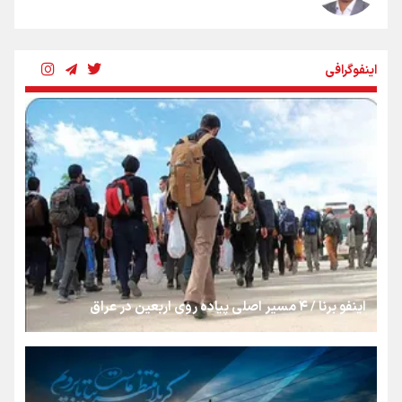
شکستگیِ بزرگ؛ روایتِ یک استخوان، یک نسل، یک توهم!
اینفوگرافی
رسانه ملی و حق مردم برای شنیدن صدای رئیس‌جمهوری
روایت ایران از کنار مردم
از طلوع خیابان‌ها تا غروب اشک
اینفو برنا / ۴ مسیر اصلی پیاده روی اربعین در عراق
جمله‌ای که بغض چهارماهه را شکست؛ «آهای مردم، آقا از
تهران رفتند»