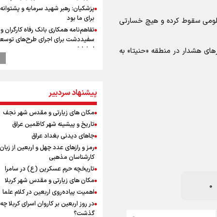
پزشکیان: رهبر شهید سرمایه و پشتوانه 
برای ما بود
شلومی سقوط کرده و هیچ خسارتی
تفاهم‌نامه همکاری بانک رفاه کارگران و 
سفیددشت برای اجرای طرح‌های توسعه
امضا شد
های هشدار در منطقه «حنیتا» به
گزارشی از ورود وزیر ورزش و جوانان ایرا
باکو برای امضای سند برنامه اجرایی با
آذربایجانی
پیشنهاد سردبیر
عماد احمدوند : نسخه نانویی برای حل
بحران منابع آبی کشور
مکان های زیارتی و مقدس شهر نجف
رهبر شهید انقلاب: ادّعاهای دروغین
آمریکایی‌ها باید افشا شود
0
تاریخ و پیشینه شهر کاظمین عراق
یحیی سریع: در عملیاتی گسترده تجم
جاهای دیدنی بغداد عراق
نظامی وابسته به عربستان را هدف قرار
رمز و رازهای عدد چهل و اربعین از زبان
استاندار خوز
کارشناسان مذهبی
در مرزهای شلمچه و چذابه ثبت شد / ب
تاریخچه حرم عسکرین (ع) در سامرا
هزار موکب در خوزستان و 
مکان های زیارتی و مقدس شهر کربلا
نجف تا کربلا
اهمیت پیاده‌روی اربعین در کلام علما
وقتی از وفاق صحبت می‌کنم، منظورم م
در روز اربعین بر کاروان اسرای کربلا چه
هستند/ مسیر اصلاحات آغاز شده و م
گذشت؟
نخواهد شد