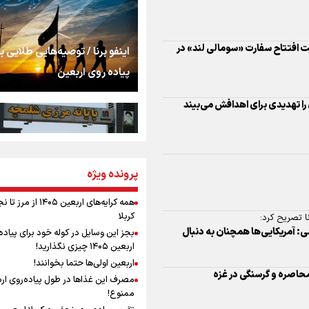
اشک
را تهدیدی برای اهدافش می‌بیند
جمله‌ای که بغض چها
اینفو برنا / توصیه‌هایی طلایی ب
را شکست؛ «آهای مردم، 
پیاده روی اربعین
تهران رفتند»
سه حسرتی که به دلم 
ا تصریح کرد:
ی: آمریکایی‌ها همچنان به دنبال
مومنِ مقتدرِ مظلوم
پرونده ویژه
اینفو برنا / جدول کامل فاصله م
محاصره و گرسنگی در غزه
شلمچه تا شهرهای زیارتی عراق
همه کرایه‌های اربعین ۱۴۰۵ از 
کربلا
نگاه تمدنی رهبر شهید
بجز این وسایل در کوله خود برای پیاده
فضای مجازی
نیست‌ها در جنوب لبنان
اربعین ۱۴۰۵ چیزی نگذارید!
اربعین اولی‌ها حتما بخوانند!
مصرف این غذاها در طول پیاده‌روی ار
رابطه کارگر و کارفرما د
ممنوع!
اینفو برنا/ میزان مالیات بر ارزش
ن و تل‌آویو در تنگنا هستند
اندیشه رهبر شهید: از 