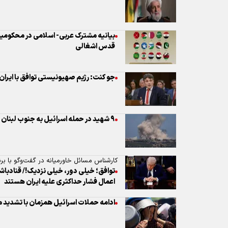
جو کنت: رژیم صهیونیستی توافق با ایران 
۹ شهید در حمله اسرائیل به جنوب لبنان
کارشناس مسائل خاورمیانه در گفت‌وگو با برن
توافق؛ خیلی دور، خیلی نزدیک!/ قنادباش
اعمال فشار حداکثری علیه ایران هستند
ادامه حملات اسرائیل همزمان با تشدید 
حملات پهپادی حزب الله به مواضع صهیو
ژنرال صهیونیست: ایران پیروز شد؛ واشنگت