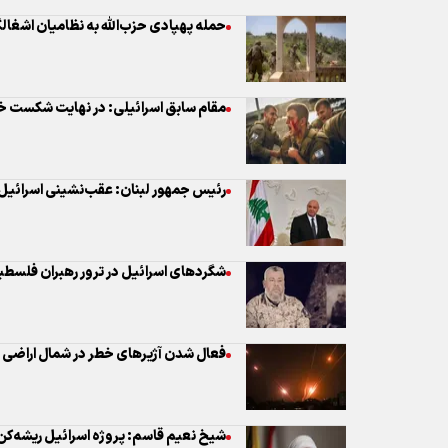
رئیس جمهور لبنان: عقب‌نشینی اسرائیل
شگردهای اسرائیل در ترور رهبران فلسطی
فعال شدن آژیرهای خطر در شمال اراضی 
شیخ نعیم قاسم: پروژه اسرائیل ریشه‌ک
بیانیه مشترک عربی- اسلامی در محکومیت
قدس اشغالی