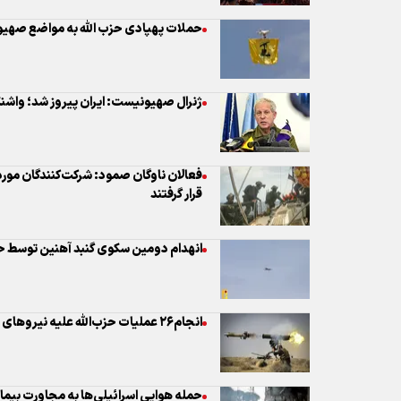
فعالان ناوگان صمود: شرکت‌کنندگان مو
قرار گرفتند
انهدام دومین سکوی گنبد آهنین توسط حز
انجام۲۶ عملیات حزب‌الله علیه نیروهای رژیم صهیونیستی
شدند
حمله پهپادی حزب‌الله به شهرک صهیونی