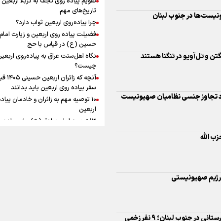
به زوجیت
افزوده چقدر است؟
تاریخ‌های مهم
چرا پیاده‌روی اربعین ثواب دارد؟
رد تجاوز جنسی نظامیان صهیونیست
فضیلت پیاده روی اربعین و زیارت امام
حسین (ع) در قیاس با حج
نگاه اهل‌سنت عراق به پیاده‌روی اربعی
اینفوبرنا/ سقف معافیت مالیاتی
چیست؟
ب الله
آنچه که زائران ار
حقوق کارکنان دولت و بازنشست
سفر پیاده روی اربعین باید بدانند
در بودجه ۱۴۰۵ چقدر است؟
۱۰ توصیه مهم به زائران و خادمان پیاد
اربعین
۱۳ توصیه امام صادق (ع) برای پیاده‌ر
اربعین
۲۰ توصیه کاربردی برای شرکت در پیاد
اینفوبرنا/ حداقل حقوق
اربعین ۱۴۰۵
حمله هوایی اسرائیلی‌ها به مجاورت بیمارستانی در جنوب لبنان؛ ۹ نفر زخمی
پاسخ به سه‌ شبهه درباره پیاده‌روی ارب
بازنشستگان کشوری و لشکری د
لایحه بودجه سال ۱۴۰۵ چقدر است؟
ستی «کریات شمونا»