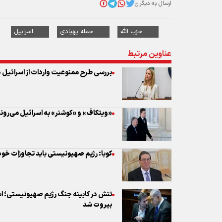
بررسی طرح ممنوعیت واردات از اسرائیل در 
«ویتکاف» و «کوشنر» به اسرائیل می‌رون
کوبا: رژیم صهیونیستی باید تجاوزات خود 
تنش در کابینه جنگ رژیم صهیونیستی؛ ا
بیروت شد
حمله پهپادی حزب‌الله به نظامیان اشغالگر
مقام سابق اسرائیلی: در نهایت شکست خورد