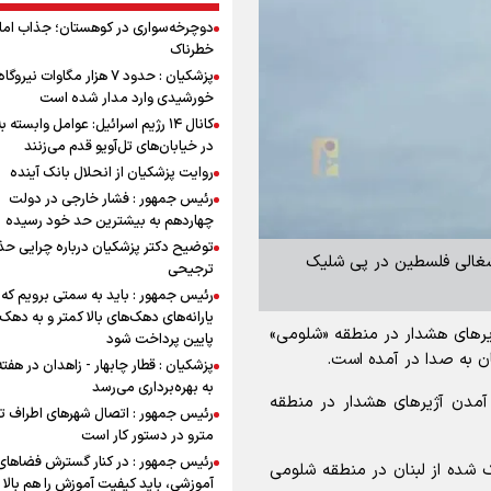
دوچرخه‌سواری در کوهستان؛ جذاب اما 
خطرناک
پزشکیان : حدود ۷ هزار مگاوات نیرو
خورشیدی وارد مدار شده است
کانال ۱۴ رژیم اسرائیل: عوامل وابسته ب
در خیابان‌های تل‌آویو قدم می‌زنند
روایت پزشکیان از انحلال بانک آینده
رئیس جمهور : فشار خارجی در دولت
چهاردهم به بیشترین حد خود رسیده
توضیح دکتر پزشکیان درباره چرایی حذ
 اشغالی فلسطین در پی شلیک
ترجیحی
رئیس جمهور : باید به سمتی برویم که
یارانه‌های دهک‌های بالا کمتر و به دهک
یر‌های هشدار در منطقه «شلومی»
پایین پرداخت شود
ان به صدا در آمده است.
پزشکیان : قطار چابهار - زاهدان در هفت
به بهره‌برداری می‌رسد
مدن آژیر‌های هشدار در منطقه
رئیس جمهور : اتصال شهرهای اطراف ته
مترو در دستور کار است
رئیس جمهور : در کنار گسترش فضاهای
لیک شده از لبنان در منطقه شلومی
آموزشی، باید کیفیت آموزش را هم بالا ب