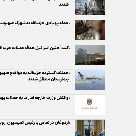
گنبد آهنین اسرائیل هدف حملات حزب الله
حملات گسترده حزب‌الله به مواضع صهیو
بیمارستان منتقل شدند
واکنش وزارت خارجه امارات به حملات پهپا
اردوغان در تماس با رئیس کمیسیون اروپا
استرالیا و نیوزیلند سفیران اسرائیل را احض
حمله پهپادی به اردوگاه حزب کومله در ا