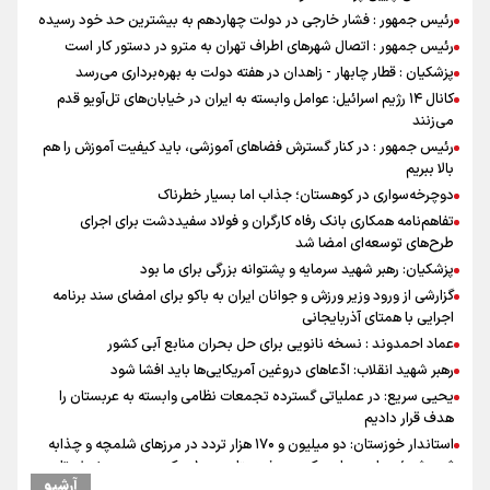
رئیس جمهور : فشار خارجی در دولت چهاردهم به بیشترین حد خود رسیده
رئیس جمهور : اتصال شهرهای اطراف تهران به مترو در دستور کار است
پزشکیان : قطار چابهار - زاهدان در هفته دولت به بهره‌برداری می‌رسد
کانال ۱۴ رژیم اسرائیل: عوامل وابسته به ایران در خیابان‌های تل‌آویو قدم
می‌زنند
رئیس جمهور : در کنار گسترش فضاهای آموزشی، باید کیفیت آموزش را هم
بالا ببریم
دوچرخه‌سواری در کوهستان؛ جذاب اما بسیار خطرناک
تفاهم‌نامه همکاری بانک رفاه کارگران و فولاد سفیددشت برای اجرای
طرح‌های توسعه‌ای امضا شد
پزشکیان: رهبر شهید سرمایه و پشتوانه بزرگی برای ما بود
گزارشی از ورود وزیر ورزش و جوانان ایران به باکو برای امضای سند برنامه
اجرایی با همتای آذربایجانی
عماد احمدوند : نسخه نانویی برای حل بحران منابع آبی کشور
رهبر شهید انقلاب: ادّعاهای دروغین آمریکایی‌ها باید افشا شود
یحیی سریع: در عملیاتی گسترده تجمعات نظامی وابسته به عربستان را
هدف قرار دادیم
استاندار خوزستان: دو میلیون و ۱۷۰ هزار تردد در مرزهای شلمچه و چذابه
ثبت شد / برپایی هزار موکب در خوزستان و ۱۰۰ موکب در مسیر نجف تا
آرشیو
کربلا