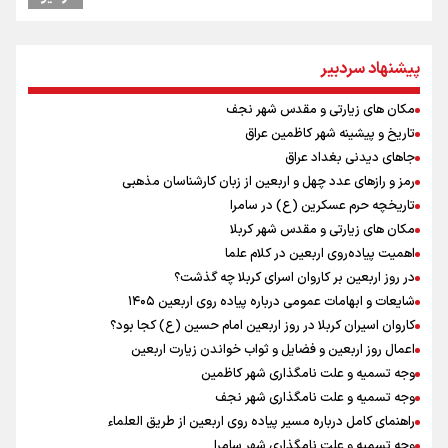
وقتی از وفاق صحبت می‌کنم، منظورم مردم هستند/ مسیر اصلاحات آغاز
شده و متوقف نخواهد شد
پیشنهاد سردبیر
جابجایی مرکز ثقل اقتصاد جهان انجام شد/ فرصت طلایی برای اقتصاد
ایران +نمودار
مکان های زیارتی و مقدس شهر نجف
امیررضا غلامی، ملی پوش تکواندو : تمرکزم روی مسابقات پاکستان است نه
بازی های آسیایی
تاریخ و پیشینه شهر کاظمین عراق
رادین زینالی، ملی پوش تکواندو : قدم به قدم تلاش می کنم تا به طلای
جاهای دیدنی بغداد عراق
المپیک برسم
رمز و رازهای عدد چهل و اربعین از زبان کارشناسان مذهبی
کانادا دو مظنون تیراندازی در نزدیکی کنسولگری آمریکا را بازداشت کرد
تاریخچه حرم عسکرین (ع) در سامرا
ونس: ایرانی‌ها مذاکره‌کنندگان سرسختی هستند
مکان های زیارتی و مقدس شهر کربلا
اردوی تیم ملی تکواندو
اهمیت پیاده‌روی اربعین در کلام علما
در ادامه سیاست جوان‌گرایی در پرسپولیس؛ ستاره‌های امید به بزرگسالان
در روز اربعین بر کاروان اسرای کربلا چه گذشت؟
اضافه شدند
شایعات و ابهامات عمومی درباره پیاده روی اربعین ۱۴۰۵
کاروان اسیران کربلا در روز اربعین امام حسین (ع) کجا بود؟
اعمال روز اربعین و فضایل و ثواب خواندن زیارت اربعین
وجه تسمیه و علت نامگذاری شهر کاظمین
وجه تسمیه و علت نامگذاری شهر نجف
راهنمای کامل درباره مسیر پیاده روی اربعین از طریق العلماء
وجه تسمیه و علت نامگذاری شهر سامرا