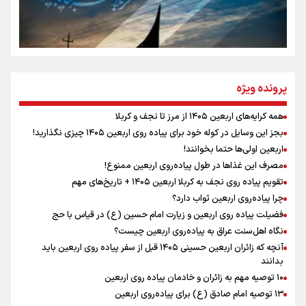
سه حسرتی که به دلم ماند
مومنِ مقتدرِ مظلوم
پرونده ویژه
همه کرایه‌های اربعین ۱۴۰۵ از مرز تا نجف و کربلا
اینفو برنا / توصیه‌هایی طلایی برای پیاده روی اربعین
بجز این وسایل در کوله خود برای پیاده روی اربعین ۱۴۰۵ چیزی نگذارید!
نگاه تمدنی رهبر شهید به فضای مجازی
اربعین اولی‌ها حتما بخوانند!
مصرف این غذاها در طول پیاده‌روی اربعین ممنوع!
تقویم پیاده روی نجف به کربلا اربعین ۱۴۰۵ + تاریخ‌های مهم
چرا پیاده‌روی اربعین ثواب دارد؟
رابطه کارگر و کارفرما در اندیشه رهبر شهید: از تضاد به
زوجیت
فضیلت پیاده روی اربعین و زیارت امام حسین (ع) در قیاس با حج
نگاه اهل‌سنت عراق به پیاده‌روی اربعین چیست؟
آنچه که زائران اربعین حسینی ۱۴۰۵ قبل از سفر پیاده روی اربعین باید
بدانند
۱۰ توصیه مهم به زائران و خادمان پیاده روی اربعین
اینفو برنا / جدول کامل فاصله مرز شلمچه تا شهرهای زیارتی
۱۳ توصیه امام صادق (ع) برای پیاده‌روی اربعین