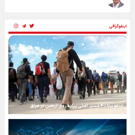
شکستگیِ بزرگ؛ روایتِ یک استخوان، یک نسل، یک توهم!
اینفوگرافی
رسانه ملی و حق مردم برای شنیدن صدای رئیس‌جمهوری
روایت ایران از کنار مردم
از طلوع خیابان‌ها تا غروب اشک
اینفو برنا / ۴ مسیر اصلی پیاده روی اربعین در عراق
جمله‌ای که بغض چهارماهه را شکست؛ «آهای مردم، آقا از
تهران رفتند»