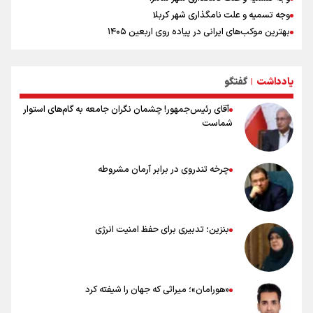
وجه تسمیه و علت نامگذاری شهر کربلا
بهترین موکب‌های ایرانی در پیاده روی اربعین ۱۴۰۵
توصیه هایی مهم برای پیچ خوردگی پا در پیاده روی اربعین
خطرات پیاده روی اربعین/ ۷ راهنمایی برای سفری ایمن و معنوی
یادداشت
گفتگو
۲۰ نکته دوستانه درباره پیاده روی اربعین و عراقی ها
|
آقای رئیس‌جمهور! چشمان نگران جامعه به گام‌های استوار
شماست
چرخه تندروی در برابر آرمان مشروطه
بنزین؛ تدبیری برای حفظ امنیت انرژی
«هورامان»؛ میراثی که جهان را شیفته کرد