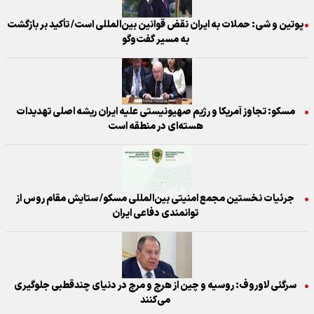
پوتین و شی: حملات به ایران نقض قوانین بین‌المللی است/ تأکید بر بازگشت
به مسیر گفت‌وگو
مسکو: تجاوز آمریکا و رژیم صهیونیستی علیه ایران ریشه اصلی تهدیدات
هسته‌ای در منطقه است
جرئیات نخستین مجمع امنیتی بین‌المللی مسکو/ ستایش مقام روس از
توانمندی دفاعی ایران
سرگئی لاوروف: روسیه و چین از هرج و مرج در دنیای چندقطبی جلوگیری
می‌کنند