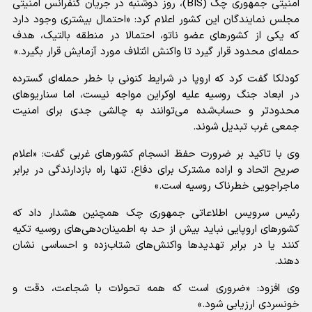
امنیتی جمهوری چک (BIS)، روز دوشنبه در جریان کنفرانس امنیتی
مجلس نمایندگان این کشور اعلام کرد: «احتمال بیشتری وجود دارد
که یکی از کشور‌های عضو ناتو، احتمالا در منطقه بالتیک، هدف
حمله‌ای محدود قرار گیرد تا واکنش ائتلاف مورد آزمایش قرار بگیرد.»
کودلکا گفت کرد که اروپا در شرایط کنونی با خطر حمله‌ای گسترده
در ابعاد جنگ روسیه علیه اوکراین مواجه نیست، اما سناریو‌های
محدودتر و حساب‌شده می‌توانند به چالشی جدی برای امنیت
جمعی غرب تبدیل شوند.
وی با تاکید بر ضرورت حفظ انسجام کشور‌های غربی گفت: «اعلام
صریح اتحاد و اراده مشترک برای دفاع، تنها راه بازدارندگی در برابر
ماجراجویی خطرناک روسیه است.»
رئیس سرویس اطلاعاتی جمهوری چک همچنین هشدار داد که
کشور‌های اروپایی نباید بیش از حد به اطمینان‌دهی‌های روسیه تکیه
کنند یا در برابر تهدید‌ها واکنش‌های شتاب‌زده و احساسی نشان
دهند.
وی افزود: «ضروری است که همه تحولات با شجاعت، دقت و
خونسردی ارزیابی شود.»