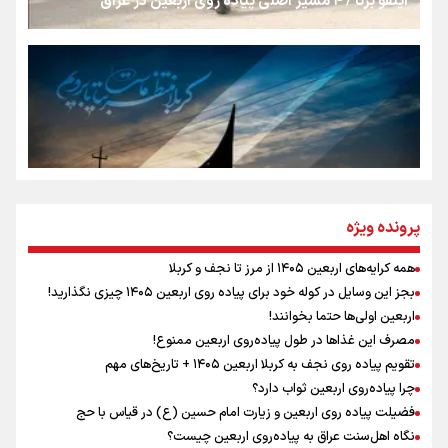
اینفو برنا / ۴ مسیر اصلی پیاده روی اربعین در عراق
سه حسرتی که به دلم ماند
مومنِ مقتدرِ مظلوم
نگاه تمدنی رهبر شهید به فضای مجازی
پرونده ویژه
همه کرایه‌های اربعین ۱۴۰۵ از مرز تا نجف و کربلا
اینفو برنا / توصیه‌هایی طلایی برای پیاده روی اربعین
بجز این وسایل در کوله خود برای پیاده روی اربعین ۱۴۰۵ چیزی نگذارید!
رابطه کارگر و کارفرما در اندیشه رهبر شهید: از تضاد به
اربعین اولی‌ها حتما بخوانند!
زوجیت
مصرف این غذاها در طول پیاده‌روی اربعین ممنوع!
تقویم پیاده روی نجف به کربلا اربعین ۱۴۰۵ + تاریخ‌های مهم
چرا پیاده‌روی اربعین ثواب دارد؟
اقتدار علمی و استقلال ملی؛ میراث رهبر شهید که با خون
ماندگار شد
فضیلت پیاده روی اربعین و زیارت امام حسین (ع) در قیاس با حج
نگاه اهل‌سنت عراق به پیاده‌روی اربعین چیست؟