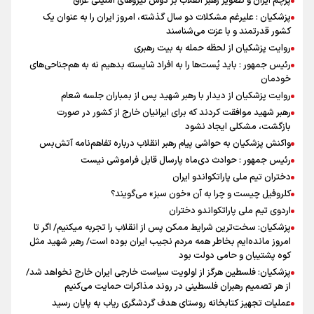
پرچم ایران و تصویر رهبر انقلاب بر دوش نیروهای امنیتی عراق
پزشکیان : علیرغم مشکلات دو سال گذشته، امروز ایران را به عنوان یک
کشور قدرتمند و با عزت می‌شناسند
روایت پزشکیان از لحظه حمله به بیت رهبری
رئیس جمهور : باید پُست‌ها را به افراد شایسته بدهیم نه به هم‌جناحی‌های
خودمان
روایت پزشکیان از دیدار با رهبر شهید پس از بمباران جلسه شعام
رهبر شهید موافقت کردند که برای ایرانیان خارج از کشور در صورت
بازگشت، مشکلی ایجاد نشود
واکنش پزشکیان به حواشی پیام رهبر انقلاب درباره تفاهم‌نامه آتش‌بس
رئیس جمهور : حوادث دی‌ماه پارسال قابل فراموشی نیست
دختران تیم ملی پاراتکواندو ایران
کلروفیل چیست و چرا به آن «خون سبز» می‌گویند؟
اردوی تیم ملی پاراتکواندو دختران
پزشکیان: سخت‌ترین شرایط ممکن پس از انقلاب را تجربه میکنیم/ اگر تا
امروز مانده‌ایم بخاطر همه‌ مردم نجیب ایران بوده است/ رهبر شهید مثل
کوه پشتیبان و حامی دولت بود
پزشکیان: فلسطین هرگز از اولویت سیاست خارجی ایران خارج نخواهد شد/
از هر تصمیم رهبران فلسطینی در روند مذاکرات حمایت می‌کنیم
عملیات تجهیز کتابخانه روستای هدف گردشگری ریاب به پایان رسید