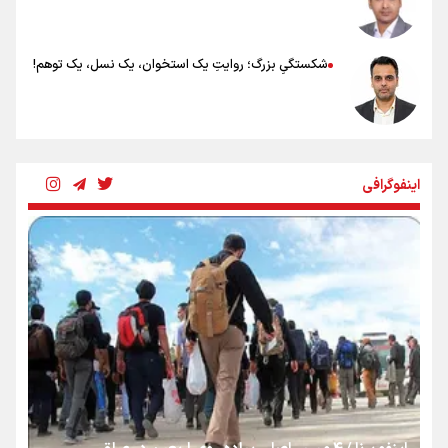
شکستگیِ بزرگ؛ روایتِ یک استخوان، یک نسل، یک توهم!
رسانه ملی و حق مردم برای شنیدن صدای رئیس‌جمهوری
اینفوگرافی
روایت ایران از کنار مردم
از طلوع خیابان‌ها تا غروب اشک
جمله‌ای که بغض چهارماهه را شکست؛ «آهای مردم، آقا از
تهران رفتند»