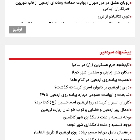
راویان عشق در مرز مهران؛ روایت حماسه‌ رسانه‌ای اربعین از قاب دوربین
خبرنگاران ایلامی
ترس نتانیاهو از ترور
فرود یک بالگرد در بیمارستان رمبام در حیفای اشغالی در پی هلاکت ۲
آرشیو
نظامی صهیونیست و زخمی شدن ۷ نظامی دیگر
ارتش صهیونیستی زمین‌های کشاورزی در جنوب لبنان را به آتش کشید
چه کسی باید قیمت‌ها را تعیین کند؟
پیشنهاد سردبیر
بازگشت روان دو میلیون و هشتصد هزار زائر اربعین از مرزهای شش‌گانه
زائران اربعین حسینی در مرز تمرچین
تاریخچه حرم عسکرین (ع) در سامرا
ایران آقای بلامنازع تنگه هرمز
مکان های زیارتی و مقدس شهر کربلا
توسعه انرژی خورشیدی؛ نیازمند اعتمادسازی
اهمیت پیاده‌روی اربعین در کلام علما
وزیر خارجه مصر: رژیم اسراییل بدون تامین حقوق مشروع مردم فلسطین
در روز اربعین بر کاروان اسرای کربلا چه گذشت؟
امنیت نخواهد داشت
شایعات و ابهامات عمومی درباره پیاده روی اربعین ۱۴۰۵
تصاویری از آتش زدن درختان زیتون فلسطینیان به دست صهیونیستها
کاروان اسیران کربلا در روز اربعین امام حسین (ع) کجا بود؟
اعمال روز اربعین و فضایل و ثواب خواندن زیارت اربعین
وجه تسمیه و علت نامگذاری شهر کاظمین
وجه تسمیه و علت نامگذاری شهر نجف
راهنمای کامل درباره مسیر پیاده روی اربعین از طریق العلماء
وجه تسمیه و علت نامگذاری شهر سامرا