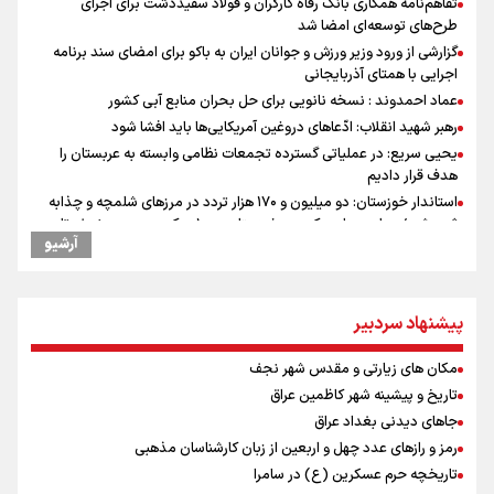
تفاهم‌نامه همکاری بانک رفاه کارگران و فولاد سفیددشت برای اجرای
طرح‌های توسعه‌ای امضا شد
گزارشی از ورود وزیر ورزش و جوانان ایران به باکو برای امضای سند برنامه
اجرایی با همتای آذربایجانی
عماد احمدوند : نسخه نانویی برای حل بحران منابع آبی کشور
رهبر شهید انقلاب: ادّعاهای دروغین آمریکایی‌ها باید افشا شود
یحیی سریع: در عملیاتی گسترده تجمعات نظامی وابسته به عربستان را
هدف قرار دادیم
استاندار خوزستان: دو میلیون و ۱۷۰ هزار تردد در مرزهای شلمچه و چذابه
ثبت شد / برپایی هزار موکب در خوزستان و ۱۰۰ موکب در مسیر نجف تا
آرشیو
کربلا
امیررضا غلامی، ملی پوش تکواندو : تمرکزم روی مسابقات پاکستان است نه
بازی های آسیایی
پیشنهاد سردبیر
جابجایی مرکز ثقل اقتصاد جهان انجام شد/ فرصت طلایی برای اقتصاد
ایران +نمودار
مکان های زیارتی و مقدس شهر نجف
وقتی از وفاق صحبت می‌کنم، منظورم مردم هستند/ مسیر اصلاحات آغاز
شده و متوقف نخواهد شد
تاریخ و پیشینه شهر کاظمین عراق
رادین زینالی، ملی پوش تکواندو : قدم به قدم تلاش می کنم تا به طلای
جاهای دیدنی بغداد عراق
المپیک برسم
رمز و رازهای عدد چهل و اربعین از زبان کارشناسان مذهبی
ونس: ایرانی‌ها مذاکره‌کنندگان سرسختی هستند
تاریخچه حرم عسکرین (ع) در سامرا
کانادا دو مظنون تیراندازی در نزدیکی کنسولگری آمریکا را بازداشت کرد