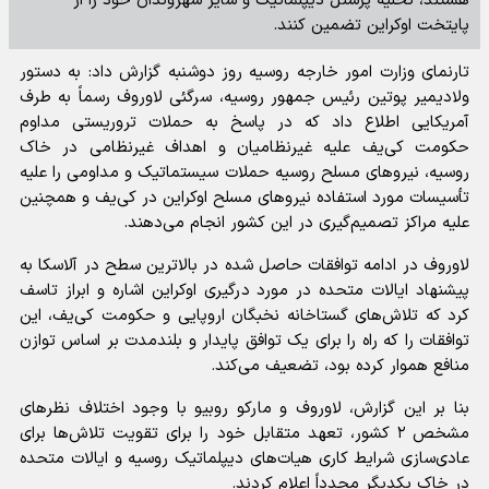
هستند، تخلیه پرسنل دیپلماتیک و سایر شهروندان خود را از
پایتخت اوکراین تضمین کنند.
تارنمای وزارت امور خارجه روسیه روز دوشنبه گزارش داد: به دستور
ولادیمیر پوتین رئیس جمهور روسیه، سرگئی لاوروف رسماً به طرف
آمریکایی اطلاع داد که در پاسخ به حملات تروریستی مداوم
حکومت کی‌یف علیه غیرنظامیان و اهداف غیرنظامی در خاک
روسیه، نیرو‌های مسلح روسیه حملات سیستماتیک و مداومی را علیه
تأسیسات مورد استفاده نیرو‌های مسلح اوکراین در کی‌یف و همچنین
علیه مراکز تصمیم‌گیری در این کشور انجام می‌دهند.
لاوروف در ادامه توافقات حاصل شده در بالاترین سطح در آلاسکا به
پیشنهاد ایالات متحده در مورد درگیری اوکراین اشاره و ابراز تاسف
کرد که تلاش‌های گستاخانه نخبگان اروپایی و حکومت کی‌یف، این
توافقات را که راه را برای یک توافق پایدار و بلندمدت بر اساس توازن
منافع هموار کرده بود، تضعیف می‌کند.
بنا بر این گزارش، لاوروف و مارکو روبیو با وجود اختلاف نظر‌های
مشخص ۲ کشور، تعهد متقابل خود را برای تقویت تلاش‌ها برای
عادی‌سازی شرایط کاری هیات‌های دیپلماتیک روسیه و ایالات متحده
در خاک یکدیگر مجدداً اعلام کردند.