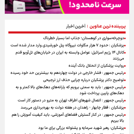
پربیننده ترین عناوین
آخرین اخبار
|
دوچرخه‌سواری در کوهستان؛ جذاب اما بسیار خطرناک
پزشکیان : حدود ۷ هزار مگاوات نیروگاه پنل خورشیدی وارد مدار شده است
کانال ۱۴ رژیم اسرائیل: عوامل وابسته به ایران در خیابان‌های تل‌آویو قدم
می‌زنند
روایت پزشکیان از انحلال بانک آینده
رئیس جمهور : فشار خارجی در دولت چهاردهم به بیشترین حد خود رسیده
توضیح دکتر پزشکیان درباره چرایی حذف ارز ترجیحی
رئیس جمهور : باید به سمتی برویم که یارانه‌های دهک‌های بالا کمتر و به
دهک‌های پایین پرداخت شود
رئیس جمهور : اتصال شهرهای اطراف تهران به مترو در دستور کار است
پزشکیان : قطار چابهار - زاهدان در هفته دولت به بهره‌برداری می‌رسد
رئیس جمهور : در کنار گسترش فضاهای آموزشی، باید کیفیت آموزش را هم
بالا ببریم
پزشکیان: رهبر شهید سرمایه و پشتوانه بزرگی برای ما بود