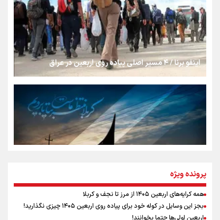
روایت ایران از کنار مردم
از طلوع خیابان‌ها تا غروب اشک
اینفو برنا / ۴ مسیر اصلی پیاده روی اربعین در عراق
جمله‌ای که بغض چهارماهه را شکست؛ «آهای مردم، آقا از
تهران رفتند»
سه حسرتی که به دلم ماند
مومنِ مقتدرِ مظلوم
پرونده ویژه
همه کرایه‌های اربعین ۱۴۰۵ از مرز تا نجف و کربلا
اینفو برنا / توصیه‌هایی طلایی برای پیاده روی اربعین
بجز این وسایل در کوله خود برای پیاده روی اربعین ۱۴۰۵ چیزی نگذارید!
نگاه تمدنی رهبر شهید به فضای مجازی
اربعین اولی‌ها حتما بخوانند!