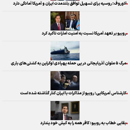
لاوروف: روسیه برای تسهیل توافق بلندمدت ایران و آمریکا آمادگی دارد
روبیو بر تعهد آمریکا نسبت به امنیت امارات تاکید کرد
مرگ ۵ ملوان آذربایجانی در پی حمله پهپادی اوکراین به کشتی‌های باری
کارشناس آمریکایی: روبیو از مذاکرات با ایران کنار گذاشته شده است
بقایی خطاب به روبیو: کافر همه را به کیش خود پندارد