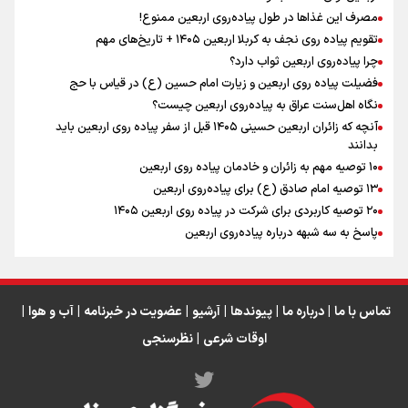
مصرف این غذاها در طول پیاده‌روی اربعین ممنوع!
تقویم پیاده روی نجف به کربلا اربعین ۱۴۰۵ + تاریخ‌های مهم
چرا پیاده‌روی اربعین ثواب دارد؟
رابطه کارگر و کارفرما در اندیشه رهبر شهید: از تضاد به
زوجیت
فضیلت پیاده روی اربعین و زیارت امام حسین (ع) در قیاس با حج
نگاه اهل‌سنت عراق به پیاده‌روی اربعین چیست؟
آنچه که زائران اربعین حسینی ۱۴۰۵ قبل از سفر پیاده روی اربعین باید
بدانند
۱۰ توصیه مهم به زائران و خادمان پیاده روی اربعین
اینفو برنا / جدول کامل فاصله مرز شلمچه تا شهرهای زیارتی
۱۳ توصیه امام صادق (ع) برای پیاده‌روی اربعین
۲۰ توصیه کاربردی برای شرکت در پیاده روی اربعین ۱۴۰۵
عراق
پاسخ به سه‌ شبهه درباره پیاده‌روی اربعین
تماس با ما
|
درباره ما
|
پیوندها
|
آرشیو
|
عضویت در خبرنامه
|
آب و هوا
|
اوقات شرعی
|
نظرسنجی