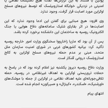
پوتین با استناد به این گزارش‌ها گفت: هیچ تأسیسات نظامی یا
امنیتی در نزدیکی خوابگاه استاروبیلسک که توسط نیرو‌های مسلح
اوکراین مورد اصابت قرار گرفت، وجود ندارد.
وی افزود: هیچ مبنایی برای گفتن این ادعا وجود ندارد که این
اصابت‌ها در اثر بقایای شلیک سامانه‌های دفاع هوایی یا جنگ
الکترونیک روسیه به ساختمان این دانشکده برخورد کرده باشد.
پس از آن بود که ماریا زاخارووا سخنگوی وزارت امور خارجه روسیه
تأکید کرد: بیانیه کشور‌های غربی در شورای امنیت سازمان ملل
متحد، مبنی بر عدم حمله نیرو‌های مسلح اوکراین به کالج
استاروبلسک دروغی آشکار است.
وزارت دفاع روسیه دیروز یکشنبه نیز اعلام کرده بود که در پاسخ به
حملات تروریستی اوکراین به اهداف غیرنظامی در روسیه، حمله
تلافی‌جویانه‌ای علیه اهداف نظامی در اوکراین از جمله با موشک‌های
«اورشنیک»، «اسکندر»، «کینژال» و «سیرکون» انجام شده است.
انتهای پیام