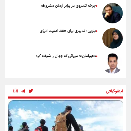
چرخه تندروی در برابر آرمان مشروطه
بنزین؛ تدبیری برای حفظ امنیت انرژی
«هورامان»؛ میراثی که جهان را شیفته کرد
شکستگیِ بزرگ؛ روایتِ یک استخوان، یک نسل، یک توهم!
اینفوگرافی
رسانه ملی و حق مردم برای شنیدن صدای رئیس‌جمهوری