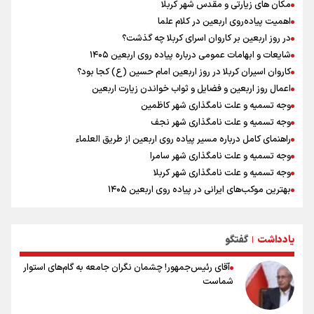
مکان های زیارتی و مقدس شهر کربلا
اردوی تیم ملی تکواندو
اهمیت پیاده‌روی اربعین در کلام علما
در ادامه سیاست جوان‌گرایی در پرسپولیس؛ ستاره‌های امید به بزرگسالان
در روز اربعین بر کاروان اسرای کربلا چه گذشت؟
اضافه شدند
شایعات و ابهامات عمومی درباره پیاده روی اربعین ۱۴۰۵
کاروان اسیران کربلا در روز اربعین امام حسین (ع) کجا بود؟
اعمال روز اربعین و فضایل و ثواب خواندن زیارت اربعین
وجه تسمیه و علت نامگذاری شهر کاظمین
وجه تسمیه و علت نامگذاری شهر نجف
راهنمای کامل درباره مسیر پیاده روی اربعین از طریق العلماء
وجه تسمیه و علت نامگذاری شهر سامرا
وجه تسمیه و علت نامگذاری شهر کربلا
بهترین موکب‌های ایرانی در پیاده روی اربعین ۱۴۰۵
توصیه هایی مهم برای پیچ خوردگی پا در پیاده روی اربعین
خطرات پیاده روی اربعین/ ۷ راهنمایی برای سفری ایمن و معنوی
یادداشت
گفتگو
۲۰ نکته دوستانه درباره پیاده روی اربعین و عراقی ها
|
آقای رئیس‌جمهور! چشمان نگران جامعه به گام‌های استوار
شماست