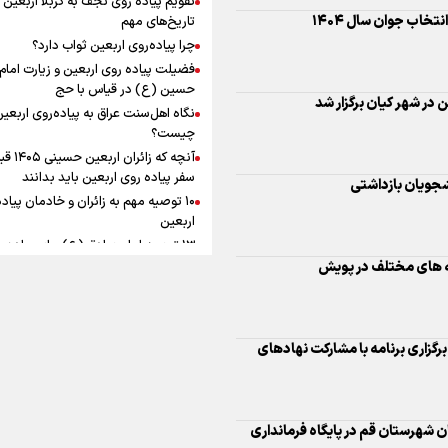
به زوجیت
افزوده چقدر است؟
تاریخ‌های مهم
چرا پیاده‌روی اربعین ثواب دارد؟
نشجویان بازداشتی
فضیلت پیاده روی اربعین و زیارت امام
حسین (ع) در قیاس با حج
نگاه اهل‌سنت عراق به پیاده‌روی اربعی
اینفوبرنا/ سقف معافیت مالیاتی
چیست؟
ال در عرصه های مختلف در پویش
آنچه که زائران ار
حقوق کارکنان دولت و بازنشست
سفر پیاده روی اربعین باید بدانند
در بودجه ۱۴۰۵ چقدر است؟
۱۰ توصیه مهم به زائران و خادمان پیاد
گزاری برنامه با مشارکت نهادهای
اربعین
۱۳ توصیه امام صادق (ع) برای پیاده‌ر
اربعین
۲۰ توصیه کاربردی برای شرکت در پیاد
ن شهرستان قم در پایگاه فرمانداری
اینفوبرنا/ حداقل حقوق
اربعین ۱۴۰۵
پاسخ به سه‌ شبهه درباره پیاده‌روی ارب
بازنشستگان کشوری و لشکری د
لایحه بودجه سال ۱۴۰۵ چقدر است؟
تجلیل از جوانان برتر استان با