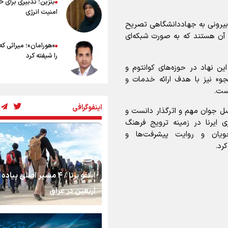
بنزین؛ تدبیری برای 
امنیت انرژی
ی بیرونی به جهاددانشگاهی تصریح
ی آن هستند که به صورت شبکه‌ای
«هورامان»؛ میراثی که
را شیفته کرد
 نهاد در حوزه‌های کوانتوم و
و» نیز با هدف ارائه خدمات و
شکستگیِ بزرگ؛ روایت
است.
استخوان، یک نسل، ی
اینفوگرافی
توهم!
سل جوان مهم و اثرگذار دانست و
ی ایرنا در زمینه ترویج فرهنگ
رسانه ملی و حق مردم
جویان و روایت پیشرفت‌ها و
شنیدن صدای رئیس‌ج
رد.
اینفو برنا / ۴ مسیر اصلی پیا
روایت ایران از کنار مر
اربعین در عراق
0
از طلوع خیابان‌ها تا 