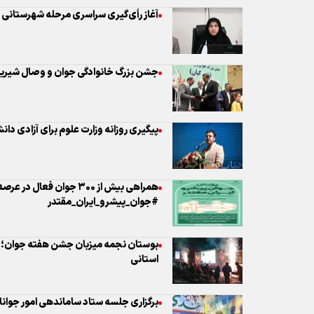
پیگیری روزانه وزارت علوم برای آزادی دا
همراهی بیش از ۳۰۰ جوان فع
#جوان_پیشرو_ایران_مقتدر
بوستان نجمه میزبان جشن هفته جوان؛ بر
استانی
برگزاری جلسه ستاد ساماندهی امور جوانا
برگزاری باشکوه «جشن هفته جوان» در قم؛ 
حضور مسئولان