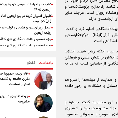
اع مقدس اشاره کرد و افزود: در
نصیری: امیدوارم با خوشرنگ‌ترین مدال‌
شایعات و ابهامات عمومی درباره پیاده
ایران برگردیم/ حضور شهاب حسینی در ا
 شاهد راه‌اندازی پژوهشکده‌ها و
اربعین ۱۴۰۵
تیم انگیزه می‌دهد/ امیدوارم پرسپولی
وهشگاه رویان است، هرچند سایر
کاروان اسیران کربلا در روز اربعین اما
فصل موفقی داشته باشد
ی ارزشمندی دارند.
(ع) کجا بود؟
افزایش تعداد قربانیان تیراندازی در م
اعمال روز اربعین و فضایل و ثواب خوا
تایلندی
هاددانشگاهی اشاره کرد و گفت:
زیارت اربعین
میان صعود و سقوط
لی قرآن(ایکنا)، مرکزافکارسنجی
وجه تسمیه و علت نامگذاری شهر کاظ
دانیال شه‌بخش: اردوی ازبکستان کیفی
ددانشگاهی است.
وجه تسمیه و علت نامگذاری شهر نجف
تیم ملی را بالا برد/ برای مدال ناگویا با
قهرمانان جهان و المپیک را شکست ده
یان اینکه رهبر شهید انقلاب
راهنمای کامل درباره مسیر پیاده روی ا
از طریق العلماء
کرد: ایشان بر نقش علمی و فرهنگی
مرداد ۱۴۰۵ /اونس جهانی رکورد زد، باز
یادداشت
گفتگو
نشگاهی از جاهایی است که ما به
وجه تسمیه و علت نامگذاری شهر سامر
|
داخلی در انتظار تعیین تکلیف دلار
وجه تسمیه و علت نامگذاری شهر کربلا
آقای رئیس‌جمهور! چ
از گوشت ۴ هزار تومانی تا بازار میلیون
بهترین موکب‌های ایرانی در پیاده روی 
نگران جامعه به گام‌ها
افت ۳۰ درصدی قیمت دام، گوشت ارز
 و حمایت از دولت‌ها را سرلوحه
۱۴۰۵
استوار شماست
نمی‌شود
سائل و مشکلات بر زمین‌مانده
توصیه هایی مهم برای پیچ خوردگی پا د
پیاده روی اربعین
چرخه تندروی در برابر 
کیلوگرم : امیدوارم با خوشرنگ‌ترین مدال
خطرات پیاده روی اربعین/ ۷ را
ایران برگردیم
مشروطه
ر این مجموعه گفت: جوهره و
سفری ایمن و معنوی
نهاد مشروعیت خود را از شورای
۲۰ نکته دوستانه درباره پیاده روی اربع
 نهادی عمومی و غیردولتی محسوب
عراقی ها