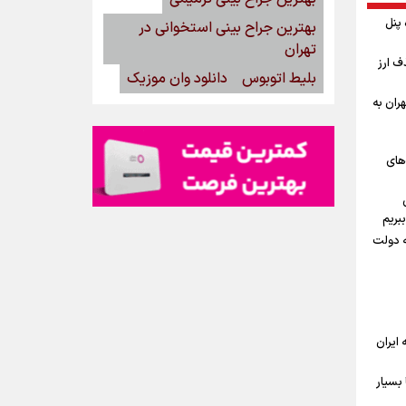
گاه پنل
بهترین جراح بینی استخوانی در
تهران
ف ارز
بلیط اتوبوس
دانلود وان موزیک
ران به
‌های
بریم
ه دولت
ه ایران
بسیار