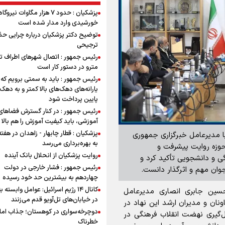
پزشکیان : حدود ۷ هزار مگاوات نیرو
خورشیدی وارد مدار شده است
توضیح دکتر پزشکیان درباره چرایی حذ
ترجیحی
رئیس جمهور : اتصال شهرهای اطراف ته
مترو در دستور کار است
رئیس جمهور : باید به سمتی برویم که
یارانه‌های دهک‌های بالا کمتر و به دهک
پایین پرداخت شود
رئیس جمهور : در کنار گسترش فضاهای
آموزشی، باید کیفیت آموزش را هم بالا ب
پزشکیان : قطار چابهار - زاهدان در هفت
ا مدیرعامل خبرگزاری جمهوری
به بهره‌برداری می‌رسد
 حوزه روایت پیشرفت و
روایت پزشکیان از انحلال بانک آینده
گی و دانشجویی تأکید کرد و
رئیس جمهور : فشار خارجی در دولت
وان مهم و اثرگذار دانست.
چهاردهم به بیشترین حد خود رسیده
کانال ۱۴ رژیم اسرائیل: عوامل وابسته ب
ین جابری انصاری مدیرعامل
در خیابان‌های تل‌آویو قدم می‌زنند
ونان و مدیران ارشد این نهاد در
دوچرخه‌سواری در کوهستان؛ جذاب اما 
ل‌گیری نهضت انقلاب فرهنگی در
خطرناک