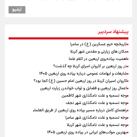
چه کسی باید قیمت‌ها را تعیین کند؟
آرشیو
بازگشت روان دو میلیون و هشتصد هزار زائر اربعین از مرزهای شش‌گانه
زائران اربعین حسینی در مرز تمرچین
راویان عشق در مرز مهران؛ روایت حماسه‌ رسانه‌ای اربعین از قاب دوربین
پیشنهاد سردبیر
خبرنگاران ایلامی
پزشکیان: سخت‌ترین شرایط ممکن پس از انقلاب را تجربه میکنیم/ اگر تا
تاریخچه حرم عسکرین (ع) در سامرا
امروز مانده‌ایم بخاطر همه‌ مردم نجیب ایران بوده است/ رهبر شهید مثل
مکان های زیارتی و مقدس شهر کربلا
کوه پشتیبان و حامی دولت بود
اهمیت پیاده‌روی اربعین در کلام علما
ایران آقای بلامنازع تنگه هرمز
در روز اربعین بر کاروان اسرای کربلا چه گذشت؟
تصاویری از آتش زدن درختان زیتون فلسطینیان به دست صهیونیستها
شایعات و ابهامات عمومی درباره پیاده روی اربعین ۱۴۰۵
وزیر خارجه مصر: رژیم اسراییل بدون تامین حقوق مشروع مردم فلسطین
کاروان اسیران کربلا در روز اربعین امام حسین (ع) کجا بود؟
امنیت نخواهد داشت
اعمال روز اربعین و فضایل و ثواب خواندن زیارت اربعین
وجه تسمیه و علت نامگذاری شهر کاظمین
وجه تسمیه و علت نامگذاری شهر نجف
راهنمای کامل درباره مسیر پیاده روی اربعین از طریق العلماء
وجه تسمیه و علت نامگذاری شهر سامرا
وجه تسمیه و علت نامگذاری شهر کربلا
بهترین موکب‌های ایرانی در پیاده روی اربعین ۱۴۰۵