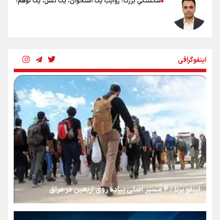
شکستگیِ بزرگ؛ روایتِ یک استخوان، یک نسل، یک توهم!
رسانه ملی و حق مردم برای شنیدن صدای رئیس‌جمهوری
اینفوگرافی
روایت ایران از کنار مردم
از طلوع خیابان‌ها تا غروب اشک
جمله‌ای که بغض چهارماهه را شکست؛ «آهای مردم، آقا از
تهران رفتند»
اینفو برنا / ۴ مسیر اصلی پیاده روی اربعین در عراق
سه حسرتی که به دلم ماند