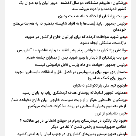
پزشکیان : علیرغم مشکلات دو سال گذشته، امروز ایران را به عنوان یک
کشور قدرتمند و با عزت می‌شناسند
روایت پزشکیان از لحظه حمله به بیت رهبری
رئیس جمهور : باید پُست‌ها را به افراد شایسته بدهیم نه به هم‌جناحی‌های
خودمان
رهبر شهید موافقت کردند که برای ایرانیان خارج از کشور در صورت
بازگشت، مشکلی ایجاد نشود
واکنش پزشکیان به حواشی پیام رهبر انقلاب درباره تفاهم‌نامه آتش‌بس
روایت پزشکیان از دیدار با رهبر شهید پس از بمباران جلسه شعام
رئیس جمهور : حوادث دی‌ماه پارسال قابل فراموشی نیست
دستاوردی مهم برای پرسپولیس در فصل نقل و انتقالات تابستانی؛ تجربه
دیروز برای کمک به امروز
اردوی تیم ملی پاراتکواندو دختران
عملیات تجهیز کتابخانه روستای هدف گردشگری ریاب به پایان رسید
پزشکیان: فلسطین هرگز از اولویت سیاست خارجی ایران خارج نخواهد شد/
از هر تصمیم رهبران فلسطینی در روند مذاکرات حمایت می‌کنیم
ترس نتانیاهو از ترور
فرود یک بالگرد در بیمارستان رمبام در حیفای اشغالی در پی هلاکت ۲
نظامی صهیونیست و زخمی شدن ۷ نظامی دیگر
ارتش صهیونیستی زمین‌های کشاورزی در جنوب لبنان را به آتش کشید