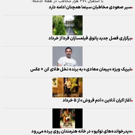
با استقبال ۲۷۰ هزار مخاطب در هفته گذشته؛
سیر صعودی مخاطبان سینما همچنان ادامه دارد
برگزاری فصل جدید پاتوق فیلمسازان فردا از خرداد
تبریک ویژه «پیمان معادی» به برنده نخل طلای کن + عکس
آغاز اکران آنلاین «آدم فروش» از ۵ خرداد
«پدرخوانده‌های توکیو» ‏در خانه هنرمندان روی پرده می‌رود