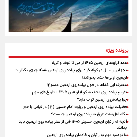
مومنِ مقتدرِ مظلوم
نگاه تمدنی رهبر شهید به فضای مجازی
پرونده ویژه
همه کرایه‌های اربعین ۱۴۰۵ از مرز تا نجف و کربلا
اینفو برنا / توصیه‌هایی طلایی برای پیاده روی اربعین
بجز این وسایل در کوله خود برای پیاده روی اربعین ۱۴۰۵ چیزی نگذارید!
رابطه کارگر و کارفرما در اندیشه رهبر شهید: از تضاد به
اربعین اولی‌ها حتما بخوانند!
زوجیت
مصرف این غذاها در طول پیاده‌روی اربعین ممنوع!
تقویم پیاده روی نجف به کربلا اربعین ۱۴۰۵ + تاریخ‌های مهم
چرا پیاده‌روی اربعین ثواب دارد؟
اقتدار علمی و استقلال ملی؛ میراث رهبر شهید که با خون
ماندگار شد
فضیلت پیاده روی اربعین و زیارت امام حسین (ع) در قیاس با حج
نگاه اهل‌سنت عراق به پیاده‌روی اربعین چیست؟
آنچه که زائران اربعین حسینی ۱۴۰۵ قبل از سفر پیاده روی اربعین باید
بدانند
۱۰ توصیه مهم به زائران و خادمان پیاده روی اربعین