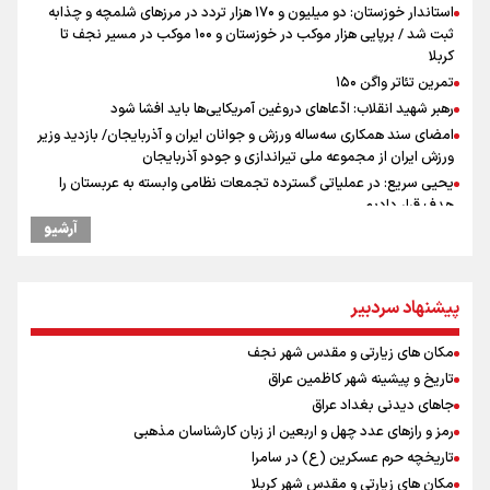
استاندار خوزستان: دو میلیون و ۱۷۰ هزار تردد در مرزهای شلمچه و چذابه
ثبت شد / برپایی هزار موکب در خوزستان و ۱۰۰ موکب در مسیر نجف تا
کربلا
تمرین تئاتر واگن ۱۵۰
رهبر شهید انقلاب: ادّعاهای دروغین آمریکایی‌ها باید افشا شود
امضای سند همکاری سه‌ساله ورزش و جوانان ایران و آذربایجان/ بازدید وزیر
ورزش ایران از مجموعه ملی تیراندازی و جودو آذربایجان
یحیی سریع: در عملیاتی گسترده تجمعات نظامی وابسته به عربستان را
هدف قرار دادیم
آرشیو
کانادا دو مظنون تیراندازی در نزدیکی کنسولگری آمریکا را بازداشت کرد
نصیری: امیدوارم با خوشرنگ‌ترین مدال‌ها به ایران برگردیم/ حضور شهاب
حسینی در اردو به تیم انگیزه می‌دهد/ امیدوارم پرسپولیس فصل موفقی
داشته باشد
پیشنهاد سردبیر
افزایش تعداد قربانیان تیراندازی در مدرسه تایلندی
مکان های زیارتی و مقدس شهر نجف
پیش‌بینی قیمت دلار، طلا و سکه جمعه ۱۶ مرداد ۱۴۰۵ /اونس جهانی رکورد
زد، بازار داخلی در انتظار تعیین تکلیف دلار
تاریخ و پیشینه شهر کاظمین عراق
میان صعود و سقوط
جاهای دیدنی بغداد عراق
دانیال شه‌بخش: اردوی ازبکستان کیفیت فنی تیم ملی را بالا برد/ برای
رمز و رازهای عدد چهل و اربعین از زبان کارشناسان مذهبی
مدال ناگویا باید قهرمانان جهان و المپیک را شکست دهیم
تاریخچه حرم عسکرین (ع) در سامرا
از گوشت ۴ هزار تومانی تا بازار میلیونی/ چرا با افت ۳۰ درصدی قیمت دام،
مکان های زیارتی و مقدس شهر کربلا