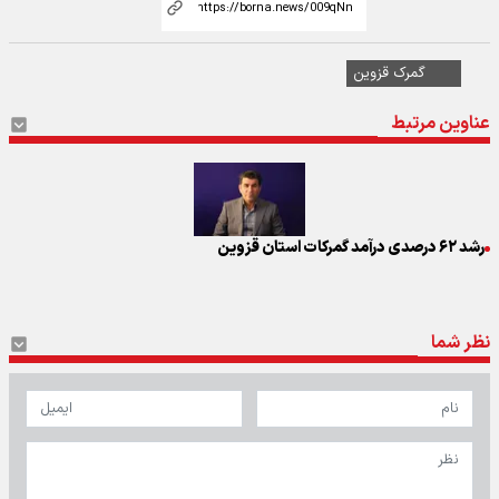
گمرک قزوین
عناوین مرتبط
رشد ۶۲ درصدی درآمد گمرکات استان قزوین
نظر شما