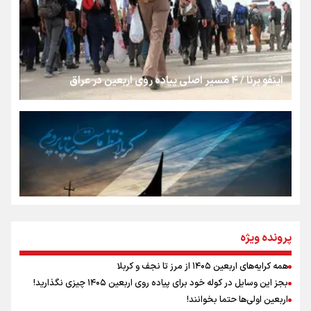
از طلوع خیابان‌ها تا غروب اشک
اینفو برنا / ۴ مسیر اصلی پیاده روی اربعین در عراق
جمله‌ای که بغض چهارماهه را شکست؛ «آهای مردم، آقا از
تهران رفتند»
سه حسرتی که به دلم ماند
مومنِ مقتدرِ مظلوم
پرونده ویژه
همه کرایه‌های اربعین ۱۴۰۵ از مرز تا نجف و کربلا
اینفو برنا / توصیه‌هایی طلایی برای پیاده روی اربعین
بجز این وسایل در کوله خود برای پیاده روی اربعین ۱۴۰۵ چیزی نگذارید!
نگاه تمدنی رهبر شهید به فضای مجازی
اربعین اولی‌ها حتما بخوانند!