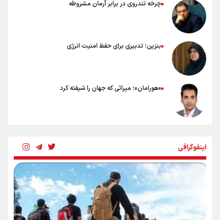
چرخه تندروی در برابر آرمان مشروطه
بنزین؛ تدبیری برای حفظ امنیت انرژی
«هورامان»؛ میراثی که جهان را شیفته کرد
شکستگیِ بزرگ؛ روایتِ یک استخوان، یک نسل، یک توهم!
اینفوگرافی
رسانه ملی و حق مردم برای شنیدن صدای رئیس‌جمهوری
روایت ایران از کنار مردم