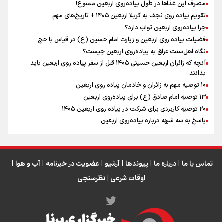
مصرف این غذاها در طول پیاده‌روی اربعین ممنوع!
تقویم پیاده روی نجف به کربلا اربعین ۱۴۰۵ + تاریخ‌های مهم
چرا پیاده‌روی اربعین ثواب دارد؟
رابطه کارگر و کارفرما در اندیشه رهبر شهید: از تضاد به
زوجیت
فضیلت پیاده روی اربعین و زیارت امام حسین (ع) در قیاس با حج
نگاه اهل‌سنت عراق به پیاده‌روی اربعین چیست؟
آنچه که زائران اربعین حسینی ۱۴۰۵ قبل از سفر پیاده روی اربعین باید
بدانند
۱۰ توصیه مهم به زائران و خادمان پیاده روی اربعین
اینفو برنا / جدول کامل فاصله مرز شلمچه تا شهرهای زیارتی
۱۳ توصیه امام صادق (ع) برای پیاده‌روی اربعین
۲۰ توصیه کاربردی برای شرکت در پیاده روی اربعین ۱۴۰۵
عراق
پاسخ به سه‌ شبهه درباره پیاده‌روی اربعین
تماس با ما
|
درباره ما
|
پیوندها
|
آرشیو
|
عضویت در خبرنامه
|
آب و هوا
|
اوقات شرعی
|
نظرسنجی