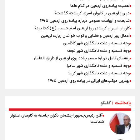
گوشت ارزان نمی‌شود
اهمیت پیاده‌روی اربعین در کلام علما
علیرضا نصیری وزنه‌برداری ایرانی دسته ۱۱۰ کیلوگرم : امیدوارم با
در روز اربعین بر کاروان اسرای کربلا چه گذشت؟
خوشرنگ‌ترین مدال‌ها به ایران برگردیم
شایعات و ابهامات عمومی درباره پیاده روی اربعین ۱۴۰۵
خودکشی ضارب ۱۴ ساله مدرسه تایلندی
کاروان اسیران کربلا در روز اربعین امام حسین (ع) کجا بود؟
اعمال روز اربعین و فضایل و ثواب خواندن زیارت اربعین
وجه تسمیه و علت نامگذاری شهر کاظمین
وجه تسمیه و علت نامگذاری شهر نجف
راهنمای کامل درباره مسیر پیاده روی اربعین از طریق العلماء
وجه تسمیه و علت نامگذاری شهر سامرا
وجه تسمیه و علت نامگذاری شهر کربلا
بهترین موکب‌های ایرانی در پیاده روی اربعین ۱۴۰۵
توصیه هایی مهم برای پیچ خوردگی پا در پیاده روی اربعین
خطرات پیاده روی اربعین/ ۷ راهنمایی برای سفری ایمن و معنوی
یادداشت
گفتگو
۲۰ نکته دوستانه درباره پیاده روی اربعین و عراقی ها
|
آقای رئیس‌جمهور! چشمان نگران جامعه به گام‌های استوار
شماست