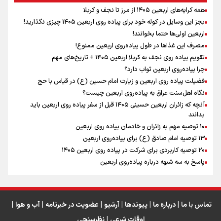
همه کرایه‌های اربعین ۱۴۰۵ از مرز تا نجف و کربلا
اینفو برنا / توصیه‌هایی طلایی برای پیاده روی اربعین
بجز این وسایل در کوله خود برای پیاده روی اربعین ۱۴۰۵ چیزی نگذارید!
نگاه تمدنی رهبر شهید به فضای مجازی
اربعین اولی‌ها حتما بخوانند!
مصرف این غذاها در طول پیاده‌روی اربعین ممنوع!
تقویم پیاده روی نجف به کربلا اربعین ۱۴۰۵ + تاریخ‌های مهم
چرا پیاده‌روی اربعین ثواب دارد؟
رابطه کارگر و کارفرما در اندیشه رهبر شهید: از تضاد به
زوجیت
فضیلت پیاده روی اربعین و زیارت امام حسین (ع) در قیاس با حج
نگاه اهل‌سنت عراق به پیاده‌روی اربعین چیست؟
آنچه که زائران اربعین حسینی ۱۴۰۵ قبل از سفر پیاده روی اربعین باید
بدانند
۱۰ توصیه مهم به زائران و خادمان پیاده روی اربعین
اینفو برنا / جدول کامل فاصله مرز شلمچه تا شهرهای زیارتی
۱۳ توصیه امام صادق (ع) برای پیاده‌روی اربعین
۲۰ توصیه کاربردی برای شرکت در پیاده روی اربعین ۱۴۰۵
عراق
پاسخ به سه‌ شبهه درباره پیاده‌روی اربعین
تماس با ما
|
درباره ما
|
پیوندها
|
آرشیو
|
عضویت در خبرنامه
|
آب و هوا
|
اوقات شرعی
|
نظرسنجی