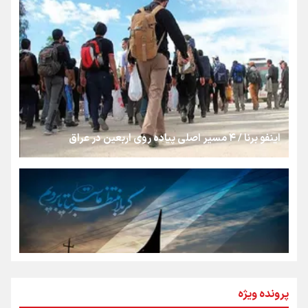
روایت ایران از کنار مردم
از طلوع خیابان‌ها تا غروب اشک
اینفو برنا / ۴ مسیر اصلی پیاده روی اربعین در عراق
جمله‌ای که بغض چهارماهه را شکست؛ «آهای مردم، آقا از
تهران رفتند»
سه حسرتی که به دلم ماند
مومنِ مقتدرِ مظلوم
پرونده ویژه