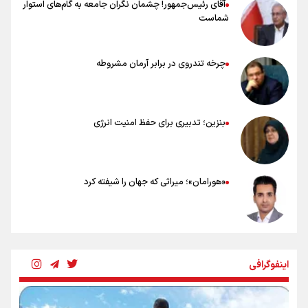
آقای رئیس‌جمهور! چشمان نگران جامعه به گام‌های استوار
شماست
چرخه تندروی در برابر آرمان مشروطه
بنزین؛ تدبیری برای حفظ امنیت انرژی
«هورامان»؛ میراثی که جهان را شیفته کرد
شکستگیِ بزرگ؛ روایتِ یک استخوان، یک نسل، یک توهم!
اینفوگرافی
رسانه ملی و حق مردم برای شنیدن صدای رئیس‌جمهوری