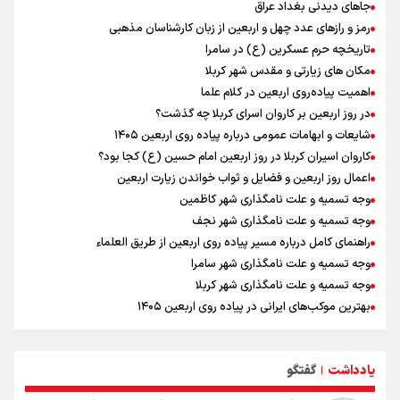
کانادا دو مظنون تیراندازی در نزدیکی کنسولگری آمریکا را بازداشت کرد
جاهای دیدنی بغداد عراق
رادین زینالی، ملی پوش تکواندو : قدم به قدم تلاش می کنم تا به طلای
رمز و رازهای عدد چهل و اربعین از زبان کارشناسان مذهبی
المپیک برسم
تاریخچه حرم عسکرین (ع) در سامرا
ونس: ایرانی‌ها مذاکره‌کنندگان سرسختی هستند
مکان های زیارتی و مقدس شهر کربلا
اردوی تیم ملی تکواندو
اهمیت پیاده‌روی اربعین در کلام علما
در ادامه سیاست جوان‌گرایی در پرسپولیس؛ ستاره‌های امید به بزرگسالان
در روز اربعین بر کاروان اسرای کربلا چه گذشت؟
اضافه شدند
شایعات و ابهامات عمومی درباره پیاده روی اربعین ۱۴۰۵
کاروان اسیران کربلا در روز اربعین امام حسین (ع) کجا بود؟
اعمال روز اربعین و فضایل و ثواب خواندن زیارت اربعین
وجه تسمیه و علت نامگذاری شهر کاظمین
وجه تسمیه و علت نامگذاری شهر نجف
راهنمای کامل درباره مسیر پیاده روی اربعین از طریق العلماء
وجه تسمیه و علت نامگذاری شهر سامرا
وجه تسمیه و علت نامگذاری شهر کربلا
بهترین موکب‌های ایرانی در پیاده روی اربعین ۱۴۰۵
توصیه هایی مهم برای پیچ خوردگی پا در پیاده روی اربعین
خطرات پیاده روی اربعین/ ۷ راهنمایی برای سفری ایمن و معنوی
یادداشت
گفتگو
۲۰ نکته دوستانه درباره پیاده روی اربعین و عراقی ها
|