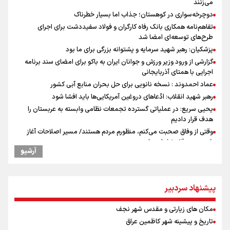
می‌زنند
دوچرخه‌سواری در کوهستان؛ جذاب اما بسیار خطرناک
تفاهم‌نامه همکاری بانک رفاه کارگران و فولاد سفیددشت برای اجرای
طرح‌های توسعه‌ای امضا شد
پزشکیان: رهبر شهید سرمایه و پشتوانه بزرگی برای ما بود
گزارشی از ورود وزیر ورزش و جوانان ایران به باکو برای امضای سند برنامه
اجرایی با همتای آذربایجانی
عماد احمدوند : نسخه نانویی برای حل بحران منابع آبی کشور
رهبر شهید انقلاب: ادّعاهای دروغین آمریکایی‌ها باید افشا شود
یحیی سریع: در عملیاتی گسترده تجمعات نظامی وابسته به عربستان را
هدف قرار دادیم
وقتی از وفاق صحبت می‌کنم، منظورم مردم هستند/ مسیر اصلاحات آغاز
شده و متوقف نخواهد شد
آرشیو
استاندار خوزستان: دو میلیون و ۱۷۰ هزار تردد در مرزهای شلمچه و چذابه
ثبت شد / برپایی هزار موکب در خوزستان و ۱۰۰ موکب در مسیر نجف تا
کربلا
پیشنهاد سردبیر
جابجایی مرکز ثقل اقتصاد جهان انجام شد/ فرصت طلایی برای اقتصاد
ایران +نمودار
مکان های زیارتی و مقدس شهر نجف
امیررضا غلامی، ملی پوش تکواندو : تمرکزم روی مسابقات پاکستان است نه
بازی های آسیایی
تاریخ و پیشینه شهر کاظمین عراق