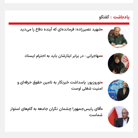
هدف‌گذاری پرداخت ۳۰ هزار وام اشتغال تا پایان سال
استقبال ۳ هزار جوان از کارگاه‌های مهارت‌آموزی در ۲۵۰ شهرستان کشور
یادداشت
گفتگو
شوک بزرگ برای لیونل مسی!
|
سخنگوی سپاه: بازگشایی تنگۀ هرمز منوط به پذیرش شروط ایران از سوی
شهید نصیرزاده؛ فرمانده‌ای که آینده دفاع را می‌دید
آمریکاست و ارتباطی به مذاکرات ایران و عمان ندارد
علت نامگذاری ۱۷ مرداد به عنوان روز خبرنگار چیست؟
ورود مواد آلاینده به منابع آب از نگرانی‌های جدی دوران جنگ است/ خطر از
دست رفتن باروری خاک
مهاجرانی : در برابر ایثارشان باید به احترام ایستاد
مروری بر زندگینامه خبرنگار شهید «محمود صارمی»
۱۷ مرداد؛ روز خبرنگار
نوروزپور: پاسداشت خبرنگار به تامین حقوق حرفه‌ای و
امنیت شغلی اوست
آقای رئیس‌جمهور! چشمان نگران جامعه به گام‌های استوار
شماست
چرخه تندروی در برابر آرمان مشروطه