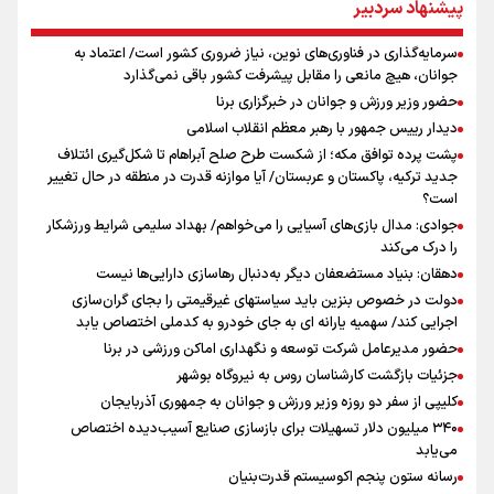
پیشنهاد سردبیر
پاسخ منفی مجیدی، نکونام را سرمربی کرد؛ ماجرای عجیب نیمکت تراکتور
پیش‌بینی نرخ دلار، طلا و سکه ۱۹ مرداد/ سکه در برابر دو نیروی متضاد
سرمایه‌گذاری در فناوری‌های نوین، نیاز ضروری کشور است/ اعتماد به
ادعای ترامپ: بطور محدود در حال مذاکره با ایران هستیم
جوانان، هیچ مانعی را مقابل پیشرفت کشور باقی نمی‌گذارد
عراقچی: با آمریکا مذاکره نداریم/ باز شدن تنگه هرمز به شرایطی غیر از
حضور وزیر ورزش و جوانان در خبرگزاری برنا
تفاهم با عمان مرتبط است
دیدار رییس جمهور با رهبر معظم انقلاب اسلامی
پیشنهاد رسمی تراکتور به بازیکن مورد علاقه نکونام
پشت پرده توافق مکه؛ از شکست طرح صلح آبراهام تا شکل‌گیری ائتلاف
جدید ترکیه، پاکستان و عربستان/ آیا موازنه قدرت در منطقه در حال تغییر
است؟
جوادی: مدال بازی‌های آسیایی را می‌خواهم/ بهداد سلیمی شرایط ورزشکار
را درک می‌کند
دهقان: بنیاد مستضعفان دیگر به‌دنبال رهاسازی دارایی‌ها نیست
دولت در خصوص بنزین باید سیاستهای غیرقیمتی را بجای گران‌سازی
اجرایی کند/ سهمیه یارانه ای به جای خودرو به کدملی اختصاص یابد
حضور مدیرعامل شرکت توسعه و نگهداری اماکن ورزشی در برنا
جزئیات بازگشت کارشناسان روس به نیروگاه بوشهر
کلیپی از سفر دو روزه وزیر ورزش و جوانان به جمهوری آذربایجان
۳۴۰ میلیون دلار تسهیلات برای بازسازی صنایع آسیب‌دیده اختصاص
می‌یابد
رسانه ستون پنجم اکوسیستم قدرت‌بنیان