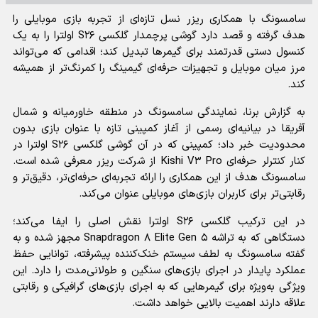
سامسونگ با همکاری ریزر نسل تازه‌ای از تجربه بازی موبایلی را
هدف گرفته و قصد دارد گوشی پرچمدار گلکسی S۲۶ اولترا را به یک
کنسول دستی قدرتمند برای گیمر‌ها تبدیل کند؛ اقدامی که می‌تواند
مرز میان موبایل و تجهیزات حرفه‌ای گیمینگ را کمرنگ‌تر از همیشه
کند.
به گزارش برنا، نمایندگی سامسونگ در منطقه خاورمیانه و شمال
آفریقا در بیانیه‌ای رسمی از آغاز کمپینی تازه با عنوان بازی بدون
محدودیت خبر داد؛ کمپینی که در آن گوشی گلکسی S۲۶ اولترا در
کنار کنترلر حرفه‌ای Kishi V۳ Pro از شرکت ریزر معرفی شده است.
سامسونگ هدف از این همکاری را ارائه تجربه‌ای حرفه‌ای‌تر، دقیق‌تر و
رقابتی‌تر برای کاربران بازی‌های موبایلی عنوان می‌کند.
در این ترکیب گلکسی S۲۶ اولترا نقش اصلی را ایفا می‌کند؛
دستگاهی که به تراشه Snapdragon ۸ Elite Gen ۵ مجهز شده و به
گفته سامسونگ به لطف سیستم خنک‌کننده پیشرفته، توانایی حفظ
عملکرد پایدار در اجرای بازی‌های سنگین و طولانی‌مدت را دارد. این
ویژگی به‌ویژه برای گیمر‌هایی که به اجرای بازی‌های گرافیکی و رقابتی
علاقه دارند اهمیت بالایی خواهد داشت.