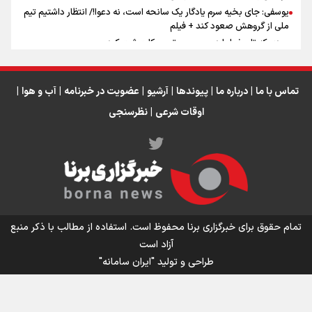
یوسفی: جای بخیه سرم یادگار یک سانحه است، نه دعوا!/ انتظار داشتیم تیم
ملی از گروهش صعود کند + فیلم
مردی که تاریخ را با دوربین و موتورسیکلت ثبت کرد
رابرت دنیرو: کشور من دیگر دوست‌داشتنی نیست
دبیر فدراسیون بولینگ و بیلیارد: از رسانه ملی انتظار حمایت داریم/ در
انتظار حضور تیم‌های بزرگ مثل استقلال در لیگ هستیم
تماس با ما
|
درباره ما
|
پیوندها
|
آرشیو
|
عضویت در خبرنامه
|
آب و هوا
|
اوقات شرعی
|
نظرسنجی
اینفو برنا / توصیه‌هایی طلایی برای پیاده روی اربعین
تمام حقوق برای خبرگزاری برنا محفوظ است. استفاده از مطالب با ذکر منبع
آزاد است
طراحی و تولید
"ایران سامانه"