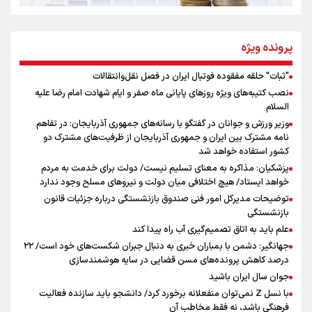
از طلوع خیابان‌ها تا غروب اشک
پرونده ویژه
"ثبات" حلقه مفقوده فوتبال ایران در فصل نقل‌وانتقالات
اینفو برنا/ میزان مالیات بر ارزش افزوده چقدر است؟
نصب کتیبه‌های ویژه روزهای پایانی ماه صفر و ایام شهادت امام رضا علیه
جمله‌ای که بغض چهارماهه را شکست؛ «آهای مردم، آقا از
السلام
تهران رفتند»
وزیر ورزش و جوانان در گفتگو با رسانه‌های جمهوری آذربایجان: در تفاهم
نامه مشترک بین ایران و جمهوری آذربایجان از ظرفیت‌های مشترک دو
کشور استفاده خواهد شد
سه حسرتی که به دلم ماند
پزشکیان: مذاکره به معنای تسلیم نیست/ دولت برای خدمت به مردم
خواهد ایستاد/ هیچ اختلافی میان دولت و نیروهای مسلح وجود ندارد
توضیحات مدیرکل امور فنی صندوق بازنشستگی درباره جزئیات قانون
بازنشستگی
علم باید به اتاق تصمیم‌گیری آب راه پیدا کند
جهانگیر: دشمن با بمباران خبری به دنبال جبران شکست‌های خود است/ ۲۲
درصد کاهش پرونده‌های مسن قضایی در سایه هوشمندسازی
اینفو برنا / ۴ مسیر اصلی پیاده روی اربعین در عراق
جوان سال ایران باشید
با نسل Z نمی‌توان منفعلانه برخورد کرد/ دانشجو باید سازنده فعالیت
فرهنگی باشد، نه فقط مخاطب آن