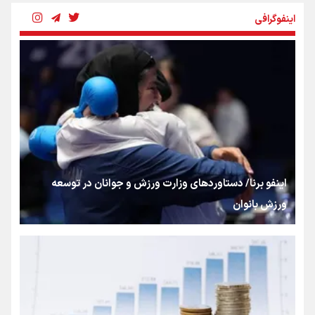
اینفوگرافی
بنزین؛ تدبیری برای حفظ امنیت انرژی
«هورامان»؛ میراثی که جهان را شیفته کرد
شکستگیِ بزرگ؛ روایتِ یک استخوان، یک نسل، یک توهم!
اینفو برنا/ دستاوردهای وزارت ورزش و جوانان در توسعه
ورزش بانوان
رسانه ملی و حق مردم برای شنیدن صدای رئیس‌جمهوری
روایت ایران از کنار مردم