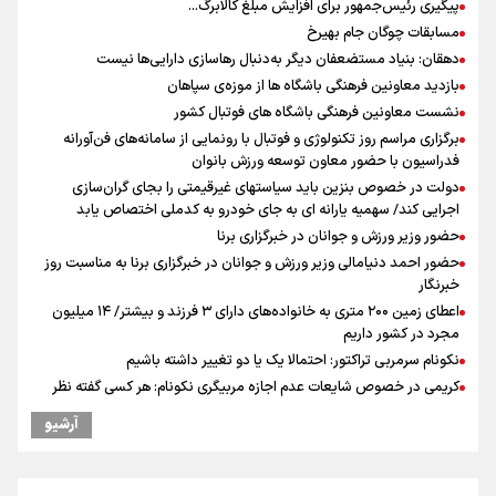
پیگیری رئیس‌جمهور برای افزایش مبلغ کالابرگ...
مسابقات چوگان جام بهیرخ
دهقان: بنیاد مستضعفان دیگر به‌دنبال رهاسازی دارایی‌ها نیست
بازدید معاونین فرهنگی باشگاه ها از موزه‌ی سپاهان
نشست معاونین فرهنگی باشگاه های فوتبال کشور
برگزاری مراسم روز تکنولوژی و فوتبال با رونمایی از سامانه‌های فن‌آورانه
فدراسیون با حضور معاون توسعه ورزش بانوان
دولت در خصوص بنزین باید سیاستهای غیرقیمتی را بجای گران‌سازی
اجرایی کند/ سهمیه یارانه ای به جای خودرو به کدملی اختصاص یابد
حضور وزیر ورزش و جوانان در خبرگزاری برنا
حضور احمد دنیامالی وزیر ورزش و جوانان در خبرگزاری برنا به مناسبت روز
خبرنگار
اعطای زمین ۲۰۰ متری به خانواده‌های دارای ۳ فرزند و بیشتر/ ۱۴ میلیون
مجرد در کشور داریم
نکونام سرمربی تراکتور: احتمالا یک یا دو تغییر داشته باشیم
کریمی در خصوص شایعات عدم اجازه مربیگری نکونام: هر کسی گفته نظر
شخصی خودش بوده است
آرشیو
نکونام: چند روز یکبار تماشاگران امکان حضور در تمرینات خواهند داشت
بازدهی اوراق دولتی در آستانه ۴۰ درصد/ سیگنال هشدار به بازار پول و
سرمایه