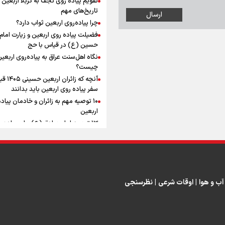
به زوجیت
افزوده چقدر است؟
تاریخ‌های مهم
چرا پیاده‌روی اربعین ثواب دارد؟
فضیلت پیاده روی اربعین و زیارت امام
حسین (ع) در قیاس با حج
نگاه اهل‌سنت عراق به پیاده‌روی اربعی
اینفوبرنا/ سقف معافیت مالیاتی
چیست؟
آنچه که زائران ار
حقوق کارکنان دولت و بازنشست
سفر پیاده روی اربعین باید بدانند
در بودجه ۱۴۰۵ چقدر است؟
۱۰ توصیه مهم به زائران و خادمان پیاد
اربعین
۱۳ توصیه امام صادق (ع) برای پیاده‌ر
اربعین
۲۰ توصیه کاربردی برای شرکت در پیاد
اینفوبرنا/ حداقل حقوق
اربعین ۱۴۰۵
پاسخ به سه‌ شبهه درباره پیاده‌روی ارب
بازنشستگان کشوری و لشکری د
آب و هوا
|
اوقات شرعی
|
نظرسنجی
لایحه بودجه سال ۱۴۰۵ چقدر است؟