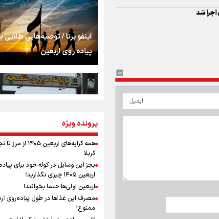
اشک
جمله‌ای که بغض چها
اینفو برنا / توصیه‌هایی طلایی ب
را شکست؛ «آهای مردم، 
پیاده روی اربعین
تهران رفتند»
سه حسرتی که به دلم 
مومنِ مقتدرِ مظلوم
پرونده ویژه
اینفو برنا / جدول کامل فاصله م
شلمچه تا شهرهای زیارتی عراق
همه کرایه‌های اربعین ۱۴۰۵ از 
کربلا
نگاه تمدنی رهبر شهید
بجز این وسایل در کوله خود برای پیاده
فضای مجازی
اربعین ۱۴۰۵ چیزی نگذارید!
اربعین اولی‌ها حتما بخوانند!
مصرف این غذاها در طول پیاده‌روی ار
رابطه کارگر و کارفرما د
ممنوع!
اینفو برنا/ میزان مالیات بر ارزش
اندیشه رهبر شهید: از 