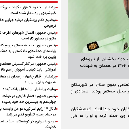
پزشکیان : حدود ۷ هزار مگاوات نیرو
خورشیدی وارد مدار شده است
توضیح دکتر پزشکیان درباره چرایی حذ
ترجیحی
رئیس جمهور : اتصال شهرهای اطراف ته
مترو در دستور کار است
رئیس جمهور : باید به سمتی برویم که
یارانه‌های دهک‌های بالا کمتر و به دهک
پایین پرداخت شود
واد بخشیان، از نیرو‌های
رئیس جمهور : در کنار گسترش فضاهای
فداکار انتظامی که در جریان کودتای صهیونیستی دی‌ماه ۱۴۰۴ در همدان به شهادت
آموزشی، باید کیفیت آموزش را هم بالا ب
پزشکیان : قطار چابهار - زاهدان در هفت
به بهره‌برداری می‌رسد
 نیروی انتظامی بدون سلاح در شهرستان
روایت پزشکیان از انحلال بانک آینده
ر محل مستقر بودند، تعدادی از
رئیس جمهور : فشار خارجی در دولت
چهاردهم به بیشترین حد خود رسیده
کانال ۱۴ رژیم اسرائیل: عوامل وابسته ب
ان خود جدا افتاد. اغتشاشگران
در خیابان‌های تل‌آویو قدم می‌زنند
به وی حمله کرده و او را به طرز
دوچرخه‌سواری در کوهستان؛ جذاب اما 
خطرناک