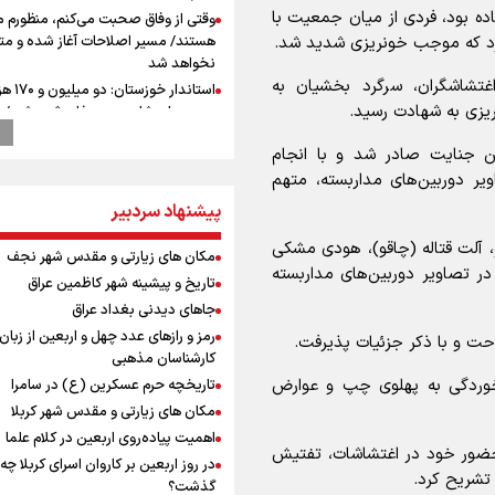
ه بود، فردی از میان جمعیت با
وقتی از وفاق صحبت می‌کنم، منظورم م
هستند/ مسیر اصلاحات آغاز شده و م
رد که موجب خونریزی شدید شد.
نخواهد شد
تشاشگران، سرگرد بخشیان به
استاندار خوز
یزی به شهادت رسید.
در مرزهای شلمچه و چذابه ثبت شد / ب
هزار موکب در خوزستان و 
ین جنایت صادر شد و با انجام
نجف تا کربلا
ویر دوربین‌های مداربسته، متهم
امضای سند همکاری سه‌ساله ورزش و ج
ایران و آذربایجان/ بازدید وزیر ورزش ایر
پیشنهاد سردبیر
مجموعه ملی تیراندازی و جودو آذربای
ل اقامت او، آلت قتاله (چاقو)، هودی مشکی
تمرین تئاتر واگن ۱۵۰
مکان های زیارتی و مقدس شهر نجف
 تصاویر دوربین‌های مداربسته
رهبر شهید انقلاب: ادّعاهای دروغین
تاریخ و پیشینه شهر کاظمین عراق
آمریکایی‌ها باید افشا شود
جاهای دیدنی بغداد عراق
یحیی سریع: در عملیاتی گسترده تجم
رمز و رازهای عدد چهل و اربعین از زبان
احت و با ذکر جزئیات پذیرفت.
نظامی وابسته به عربستان را هدف قرار
کارشناسان مذهبی
کانادا دو مظنون تیراندازی در نزدیکی
خوردگی به پهلوی چپ و عوارض
تاریخچه حرم عسکرین (ع) در سامرا
کنسولگری آمریکا را بازداشت کرد
مکان های زیارتی و مقدس شهر کربلا
نصیری: امیدوارم با خوشرنگ‌ترین مدال‌
اهمیت پیاده‌روی اربعین در کلام علما
ایران برگردیم/ حضور شهاب حسینی در ا
 حضور خود در اغتشاشات، تفتیش
در روز اربعین بر کاروان اسرای کربلا چه
تیم انگیزه می‌دهد/ امیدوارم پرسپولی
 تشریح کرد.
گذشت؟
فصل موفقی داشته باشد