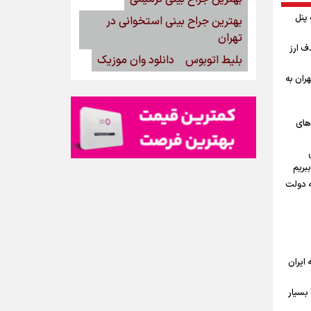
گاه پنل
بهترین جراح بینی استخوانی در
تهران
ف ارز
بلیط اتوبوس
دانلود وان موزیک
ران به
‌های
بریم
ه دولت
ه ایران
بسیار