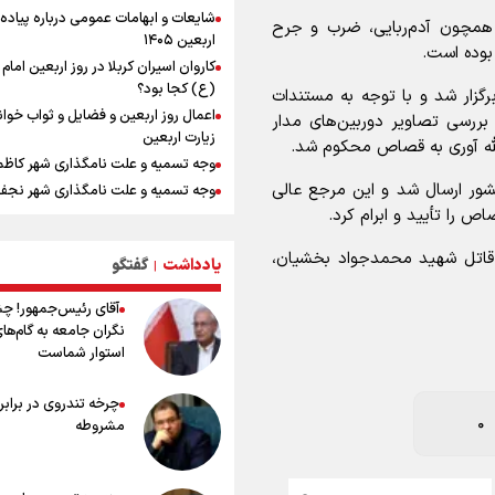
شایعات و ابهامات عمومی درباره پیاده
 همچون آدم‌ربایی، ضرب و جرح
اربعین ۱۴۰۵
مرداد ۱۴۰۵ /اونس جهانی رکورد زد، باز
بوده است.
کاروان اسیران کربلا در روز اربعین اما
داخلی در انتظار تعیین تکلیف دلار
(ع) کجا بود؟
افزایش تعداد قربانیان تیراندازی در م
گزار شد و با توجه به مستندات
اعمال روز اربعین و فضایل و ثواب خوا
تایلندی
 بررسی تصاویر دوربین‌های مدار
زیارت اربعین
میان صعود و سقوط
لله آوری به قصاص محکوم شد.
وجه تسمیه و علت نامگذاری شهر کاظ
دانیال شه‌بخش: اردوی ازبکستان کیفی
شور ارسال شد و این مرجع عالی
وجه تسمیه و علت نامگذاری شهر نجف
تیم ملی را بالا برد/ برای مدال ناگویا با
قهرمانان جهان و المپیک را شکست ده
ص را تأیید و ابرام کرد.
راهنمای کامل درباره مسیر پیاده روی ا
از طریق العلماء
از گوشت ۴ هزار تومانی تا بازار میلیون
 قاتل شهید محمدجواد بخشیان،
افت ۳۰ درصدی قیمت دام، گوشت ارز
یادداشت
گفتگو
وجه تسمیه و علت نامگذاری شهر سامر
|
نمی‌شود
وجه تسمیه و علت نامگذاری شهر کربلا
آقای رئیس‌جمهور! چ
جانسون: ترامپ از پیامدهای جنگ با ای
بهترین موکب‌های ایرانی در پیاده روی 
نگران جامعه به گام‌ها
برای آمریکایی‌ها آگاه است
۱۴۰۵
استوار شماست
توصیه هایی مهم برای پیچ خوردگی پا د
کیلوگرم : امیدوارم با خوشرنگ‌ترین مدال
پیاده روی اربعین
ایران برگردیم
چرخه تندروی در برابر 
خطرات پیاده روی اربعین/ ۷ را
0
مشروطه
سفری ایمن و معنوی
۲۰ نکته دوستانه درباره پیاده روی اربع
عراقی ها