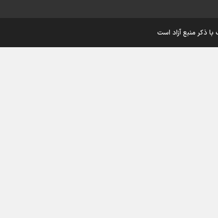
اینفو برنا/ درخشش سفیران اقتد
با ذکر منبع آزاد است
در بازی‌های همبستگی کشورها
اسلامی
اینفوبرنا/ دستاوردهای وزارت 
و جوانان در توسعه ورزش بانوان
اینفو برنا/ عملکرد دختران ایران 
بازی‌های آسیایی جوانان ۲۰۲۵