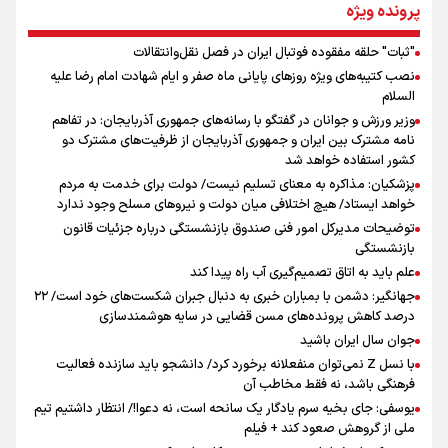
از طلوع خیابان‌ها تا غروب اشک
پرونده ویژه
"ثبات" حلقه مفقوده فوتبال ایران در فصل نقل‌وانتقالات
اینفو برنا/ میزان مالیات بر ارزش افزوده چقدر است؟
نصب کتیبه‌های ویژه روزهای پایانی ماه صفر و ایام شهادت امام رضا علیه
جمله‌ای که بغض چهارماهه را شکست؛ «آهای مردم، آقا از
السلام
تهران رفتند»
وزیر ورزش و جوانان در گفتگو با رسانه‌های جمهوری آذربایجان: در تفاهم
نامه مشترک بین ایران و جمهوری آذربایجان از ظرفیت‌های مشترک دو
کشور استفاده خواهد شد
سه حسرتی که به دلم ماند
پزشکیان: مذاکره به معنای تسلیم نیست/ دولت برای خدمت به مردم
خواهد ایستاد/ هیچ اختلافی میان دولت و نیروهای مسلح وجود ندارد
توضیحات مدیرکل امور فنی صندوق بازنشستگی درباره جزئیات قانون
بازنشستگی
علم باید به اتاق تصمیم‌گیری آب راه پیدا کند
جهانگیر: دشمن با بمباران خبری به دنبال جبران شکست‌های خود است/ ۲۲
درصد کاهش پرونده‌های مسن قضایی در سایه هوشمندسازی
اینفو برنا / ۴ مسیر اصلی پیاده روی اربعین در عراق
جوان سال ایران باشید
با نسل Z نمی‌توان منفعلانه برخورد کرد/ دانشجو باید سازنده فعالیت
فرهنگی باشد، نه فقط مخاطب آن
یوسفی: جای بخیه سرم یادگار یک سانحه است، نه دعوا!/ انتظار داشتیم تیم
ملی از گروهش صعود کند + فیلم