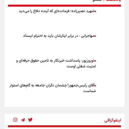
آمریکاست و ارتباطی به مذاکرات ایران و عمان ندارد
علت نامگذاری ۱۷ مرداد به عنوان روز خبرنگار چیست؟
شهید نصیرزاده؛ فرمانده‌ای که آینده دفاع را می‌دید
ورود مواد آلاینده به منابع آب از نگرانی‌های جدی دوران جنگ است/ خطر از
دست رفتن باروری خاک
مروری بر زندگینامه خبرنگار شهید «محمود صارمی»
۱۷ مرداد؛ روز خبرنگار
مهاجرانی : در برابر ایثارشان باید به احترام ایستاد
خانواده شهید لاریجانی: از اظهارات شتاب‌زده درباره چگونگی شهادت اجتناب
کنید
نوروزپور: پاسداشت خبرنگار به تامین حقوق حرفه‌ای و
امنیت شغلی اوست
آقای رئیس‌جمهور! چشمان نگران جامعه به گام‌های استوار
شماست
چرخه تندروی در برابر آرمان مشروطه
اینفوگرافی