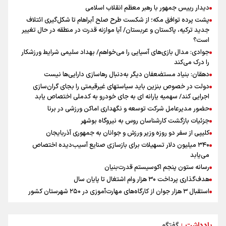
از چتر هسته‌ای پاکستان تا نفوذ ترکیه/ توافق مکه چگونه کمربند امنیتی
دیدار رییس جمهور با رهبر معظم انقلاب اسلامی
عربستان را تقویت می‌کند؟
پشت پرده توافق مکه؛ از شکست طرح صلح آبراهام تا شکل‌گیری ائتلاف
پاسخ منفی مجیدی، نکونام را سرمربی کرد؛ ماجرای عجیب نیمکت تراکتور
جدید ترکیه، پاکستان و عربستان/ آیا موازنه قدرت در منطقه در حال تغییر
بازدهی اوراق دولتی در آستانه ۴۰ درصد/ سیگنال هشدار به بازار پول و
است؟
سرمایه
جوادی: مدال بازی‌های آسیایی را می‌خواهم/ بهداد سلیمی شرایط ورزشکار
را درک می‌کند
دهقان: بنیاد مستضعفان دیگر به‌دنبال رهاسازی دارایی‌ها نیست
دولت در خصوص بنزین باید سیاستهای غیرقیمتی را بجای گران‌سازی
اجرایی کند/ سهمیه یارانه ای به جای خودرو به کدملی اختصاص یابد
حضور مدیرعامل شرکت توسعه و نگهداری اماکن ورزشی در برنا
جزئیات بازگشت کارشناسان روس به نیروگاه بوشهر
کلیپی از سفر دو روزه وزیر ورزش و جوانان به جمهوری آذربایجان
۳۴۰ میلیون دلار تسهیلات برای بازسازی صنایع آسیب‌دیده اختصاص
می‌یابد
رسانه ستون پنجم اکوسیستم قدرت‌بنیان
هدف‌گذاری پرداخت ۳۰ هزار وام اشتغال تا پایان سال
استقبال ۳ هزار جوان از کارگاه‌های مهارت‌آموزی در ۲۵۰ شهرستان کشور
شوک بزرگ برای لیونل مسی!
سخنگوی سپاه: بازگشایی تنگۀ هرمز منوط به پذیرش شروط ایران از سوی
یادداشت
گفتگو
|