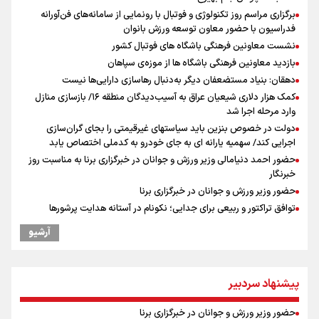
برگزاری مراسم روز تکنولوژی و فوتبال با رونمایی از سامانه‌های فن‌آورانه
فدراسیون با حضور معاون توسعه ورزش بانوان
نشست معاونین فرهنگی باشگاه های فوتبال کشور
بازدید معاونین فرهنگی باشگاه ها از موزه‌ی سپاهان
دهقان: بنیاد مستضعفان دیگر به‌دنبال رهاسازی دارایی‌ها نیست
کمک هزار دلاری شیعیان عراق به آسیب‌دیدگان منطقه ۱۶/ بازسازی منازل
وارد مرحله اجرا شد
دولت در خصوص بنزین باید سیاستهای غیرقیمتی را بجای گران‌سازی
اجرایی کند/ سهمیه یارانه ای به جای خودرو به کدملی اختصاص یابد
حضور احمد دنیامالی وزیر ورزش و جوانان در خبرگزاری برنا به مناسبت روز
خبرنگار
حضور وزیر ورزش و جوانان در خبرگزاری برنا
توافق تراکتور و ربیعی برای جدایی؛ نکونام در آستانه هدایت پرشورها
نکونام سرمربی تراکتور: احتمالا یک یا دو تغییر داشته باشیم
آرشیو
کریمی در خصوص شایعات عدم اجازه مربیگری نکونام: هر کسی گفته نظر
شخصی خودش بوده است
اعطای زمین ۲۰۰ متری به خانواده‌های دارای ۳ فرزند و بیشتر/ ۱۴ میلیون
پیشنهاد سردبیر
مجرد در کشور داریم
نکونام: چند روز یکبار تماشاگران امکان حضور در تمرینات خواهند داشت
حضور وزیر ورزش و جوانان در خبرگزاری برنا