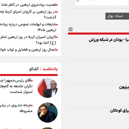
یا - یونان در شبکه ورزش
اهمیت پیاده‌روی اربعین در کلام علما
بازدید وزیر ورزش ایران از مجموعه ملی
تیراندازی باکو یکی از مجهزترین مراکز
در روز اربعین بر کاروان اسرای کربلا چه
تیراندازی منطقه
گذشت؟
افزایش تعداد قربانیان تیراندازی در م
شایعات و ابهامات عمومی درباره پیاده
تایلندی
اربعین ۱۴۰۵
ورزشکاران سنگنوردی
کاروان اسیران کربلا در روز اربعین اما
(ع) کجا بود؟
اعمال روز اربعین و فضایل و ثواب خوا
یزیون
زیارت اربعین
وجه تسمیه و علت نامگذاری شهر کاظ
یادداشت
گفتگو
وجه تسمیه و علت نامگذاری شهر نجف
|
رای کودکان
راهنمای کامل درباره مسیر پیاده روی ا
آقای رئیس‌جمهور! چ
از طریق العلماء
نگران جامعه به گام‌ها
وجه تسمیه و علت نامگذاری شهر سامر
استوار شماست
وجه تسمیه و علت نامگذاری شهر کربلا
ان
بهترین موکب‌های ایرانی در پیاده روی 
چرخه تندروی در برابر 
۱۴۰۵
مشروطه
توصیه هایی مهم برای پیچ خوردگی پا د
افق
پیاده روی اربعین