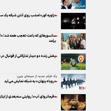
سانسورهای که باعث تعجب همه شد؛ «کلین
برآمد
پخش زنده دو دیدار تدارکاتی از فوتبال د
یک فیلم جدید از سینمای چین؛
«روباه پنهان» به شبکه نمایش می‌آید
«فرمانروای آب»؛ روایتی سه‌بعدی از ایثار 
بسته ویژه سینمایی تلویزیون از روایت نوج
پهلوی
معرفی ویژه‌برنامه‌های تلویزیون در عید غ