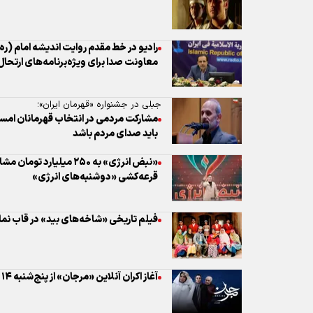
جبلی در جشنواره «قهرمان ایران»؛
مشارکت مردمی در انتخاب قهرمانان امس
باید صدای مردم باشد
«نبض انرژی» به ۲۵۰ میلیا
قرعه‌کشی «دوشنبه‌های انرژی»
فیلم تاریخی «شاخه‌های بید» در قاب نم
آغاز اکران آنلاین «مرجان» از پنج‌شنبه ۱۴ خرداد
واکاوی سرودهای حماسی جنگ در «رزم 
نبرد با «اهریمن سیاه» در شبکه سه