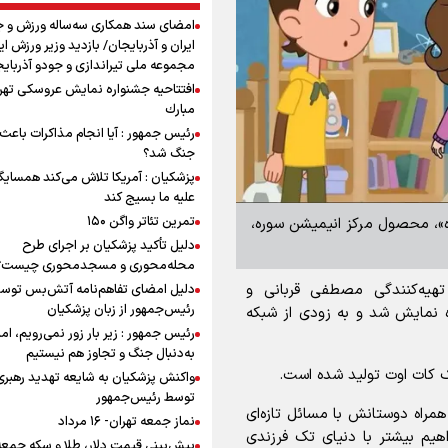
امضای سند همکاری سه‌ساله ورزش و ج
ایران و آذربایجان/ بازدید وزیر ورزش ایر
مجموعه ملی تیراندازی و جودو آذربای
افتتاحیه جشنواره نمايش عروسكى تهر
مبارك
رئیس جمهور : آیا انجام مذاکرات باعث 
جنگ شد؟
پزشکیان : آمریکا تلاش می‌کند همسایگا
علیه ما بسیج کند
تمرین تئاتر واگن ۱۵۰
تولید سریال ۲۴ قسمتی «شازده»، محصول مرکز انیمیشن سوره،
دلیل تأکید پزشکیان بر اجرای طرح
محله‌محوری و مسجدمحوری چیست؟
 تهیه‌کنندگی مصطفی قربانی و
دلیل امضای تفاهم‌نامه آتش‌بس توس
رئیس‌جمهور از زبان پزشکیان
۲۴ قسمت ۷ دقیقه‌ای آماده نمایش شد و به زودی از شبکه
رئیس جمهور : زیر بار زور نمی‌رویم، اما
به‌دنبال جنگ و تجاوز هم نیستیم
نک کات اوت تولید شده است.
واکنش پزشکیان به شایعه تهدید رهبری
توسط رئیس‌جمهور
همراه دوستانش با مسائل تازه‌ای
نماز جمعه تهران- ۱۶ مرداد
اهیم بیشتر با دنیای تک فرزندی