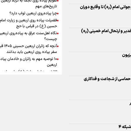
به زوجیت
افزوده چقدر است؟
تاریخ‌های مهم
چرا پیاده‌روی اربعین ثواب دارد؟
زیون
فضیلت پیاده روی اربعین و زیارت امام
حسین (ع) در قیاس با حج
نگاه اهل‌سنت عراق به پیاده‌روی اربعی
اینفوبرنا/ سقف معافیت مالیاتی
چیست؟
 حماسی از شجاعت و فداکاری
آنچه که زائران ار
حقوق کارکنان دولت و بازنشست
سفر پیاده روی اربعین باید بدانند
در بودجه ۱۴۰۵ چقدر است؟
۱۰ توصیه مهم به زائران و خادمان پیاد
اربعین
۱۳ توصیه امام صادق (ع) برای پیاده‌ر
اربعین
۲۰ توصیه کاربردی برای شرکت در پیاد
بکه ۴
اینفوبرنا/ حداقل حقوق
اربعین ۱۴۰۵
پاسخ به سه‌ شبهه درباره پیاده‌روی ارب
بازنشستگان کشوری و لشکری د
لایحه بودجه سال ۱۴۰۵ چقدر است؟
رادیو در خط مقدم روایت اندیشه امام (ره) و حماسه ۱۵ خرداد؛ تدارک گسترده