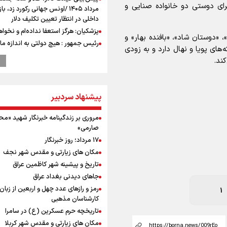
ای دوستی دو خانواده صنایی و
مرداد ۱۴۰۵ /اونس جهانی رکورد زد، باز
داخلی در انتظار تعیین تکلیف دلار
پزشکیان: هرگز استعفا نداده‌ام و نخواه
، «دوستان شاد»، «بافنده بهار» و
رئیس جمهور : هیچ دولتی به اندازه ما 
های پویا و نهال دارد و به زودی
جهت سیاست‌های رهبری قدم برنداشت
کند.
کنسرت خسوف، ارکستر سمفونیک تهرا
از گوشت ۴ هزار تومانی تا بازار میلیون
افت ۳۰ درصدی قیمت دام، گوشت ارز
پیشنهاد سردبیر
نمی‌شود
ترامپ انگشت تهدید را به سمت سوئ
مروری بر زندگینامه خبرنگار شهید «م
گرفت؛ اقتصادتان را به هم می‌ریزم
1
صارمی»
رهبر شهید انقلاب: بمباران هیروشیما ن
۱۷ مرداد؛ روز خبرنگار
طبیعت استکباری آمریکا است
مکان های زیارتی و مقدس شهر نجف
انتشار نتایج آزمون ورودی مدارس سمپ
تاریخ و پیشینه شهر کاظمین عراق
پالایشگاه نفت اسلواکی منفجر شد
جاهای دیدنی بغداد عراق
میان صعود و سقوط
رمز و رازهای عدد چهل و اربعین از زبان
شبکه نهال
وزیر ورزش و جوانان ایران از مرکز ملی
کارشناسان مذهبی
جمهوری آذربایجان بازدید کرد
تاریخچه حرم عسکرین (ع) در سامرا
موسی جنپو، بازیکن فصل گذشته استقل
مکان های زیارتی و مقدس شهر کربلا
پانتولیکوس یونان پیوست