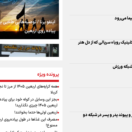
اشک
یک رویا» سریالی که از دل هنر
جمله‌ای که بغض چها
اینفو برنا / توصیه‌هایی طلایی ب
را شکست؛ «آهای مردم، 
ر شبکه ورزش
پیاده روی اربعین
تهران رفتند»
سه حسرتی که به دلم 
مومنِ مقتدرِ مظلوم
پرونده ویژه
اینفو برنا / جدول کامل فاصله م
و پیوند پدر و پسر در شبکه دو
شلمچه تا شهرهای زیارتی عراق
همه کرایه‌های اربعین ۱۴۰۵ از 
کربلا
نگاه تمدنی رهبر شهید
بجز این وسایل در کوله خود برای پیاده
وانی امام (ره) تا وقایع دوران
فضای مجازی
اربعین ۱۴۰۵ چیزی نگذارید!
اربعین اولی‌ها حتما بخوانند!
مصرف این غذاها در طول پیاده‌روی ار
رابطه کارگر و کارفرما د
دیر و ارتحال امام خمینی (ره)
ممنوع!
اینفو برنا/ میزان مالیات بر ارزش
اندیشه رهبر شهید: از 