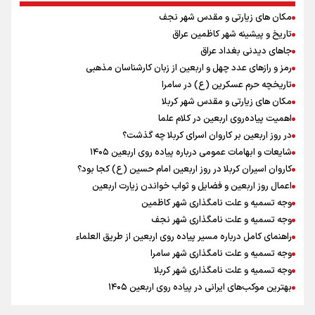
می‌ریزم
مکان های زیارتی و مقدس شهر نجف
نصیری: امیدوارم با خوشرنگ‌ترین مدال‌ها به ایران برگردیم/ حضور شهاب
حسینی در اردو به تیم انگیزه می‌دهد/ امیدوارم پرسپولیس فصل موفقی
تاریخ و پیشینه شهر کاظمین عراق
داشته باشد
جاهای دیدنی بغداد عراق
میان صعود و سقوط
رمز و رازهای عدد چهل و اربعین از زبان کارشناسان مذهبی
افزایش تعداد قربانیان تیراندازی در مدرسه تایلندی
تاریخچه حرم عسکرین (ع) در سامرا
از گوشت ۴ هزار تومانی تا بازار میلیونی/ چرا با افت ۳۰ درصدی قیمت دام،
مکان های زیارتی و مقدس شهر کربلا
گوشت ارزان نمی‌شود
اهمیت پیاده‌روی اربعین در کلام علما
دانیال شه‌بخش: اردوی ازبکستان کیفیت فنی تیم ملی را بالا برد/ برای
در روز اربعین بر کاروان اسرای کربلا چه گذشت؟
مدال ناگویا باید قهرمانان جهان و المپیک را شکست دهیم
شایعات و ابهامات عمومی درباره پیاده روی اربعین ۱۴۰۵
موسی جنپو، بازیکن فصل گذشته استقلال به پانتولیکوس یونان پیوست
کاروان اسیران کربلا در روز اربعین امام حسین (ع) کجا بود؟
اعمال روز اربعین و فضایل و ثواب خواندن زیارت اربعین
وجه تسمیه و علت نامگذاری شهر کاظمین
وجه تسمیه و علت نامگذاری شهر نجف
راهنمای کامل درباره مسیر پیاده روی اربعین از طریق العلماء
وجه تسمیه و علت نامگذاری شهر سامرا
وجه تسمیه و علت نامگذاری شهر کربلا
بهترین موکب‌های ایرانی در پیاده روی اربعین ۱۴۰۵
توصیه هایی مهم برای پیچ خوردگی پا در پیاده روی اربعین