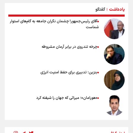
خطرات پیاده روی اربعین/ ۷ راهنمایی برای سفری ایمن و معنوی
یادداشت
گفتگو
۲۰ نکته دوستانه درباره پیاده روی اربعین و عراقی ها
|
آقای رئیس‌جمهور! چشمان نگران جامعه به گام‌های استوار
شماست
چرخه تندروی در برابر آرمان مشروطه
بنزین؛ تدبیری برای حفظ امنیت انرژی
«هورامان»؛ میراثی که جهان را شیفته کرد
شکستگیِ بزرگ؛ روایتِ یک استخوان، یک نسل، یک توهم!