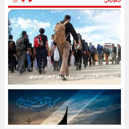
اینفوگرافی
رسانه ملی و حق مردم برای شنیدن صدای رئیس‌جمهوری
روایت ایران از کنار مردم
از طلوع خیابان‌ها تا غروب اشک
اینفو برنا / ۴ مسیر اصلی پیاده روی اربعین در عراق
جمله‌ای که بغض چهارماهه را شکست؛ «آهای مردم، آقا از
تهران رفتند»
سه حسرتی که به دلم ماند