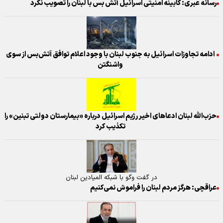
رسانه عبری: کابینه امنیتی اسرائیل آتش بس با لبنان را تصویب نکرد
ادامه تجاوزات اسرائیل به جنوب لبنان با وجود اعلام توافق آتش‌بس از سوی
واشنگتن
حزب‌الله لبنان ادعاهای اخیر رژیم اسرائیل درباره «بیمارستان دولتی تبنین» را
تکذیب کرد
در گفت وگو با شبکه المیادین لبنان
عراقچی: هرگز مردم لبنان را فراموش نمی‌کنیم