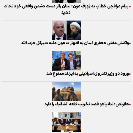
پیام عراقچی خطاب به ژوزف عون: لبنان را از دست دشمن واقعی خود نجات
دهید
واکنش مفتی جعفری لبنان به اظهارات عون علیه دبیرکل حزب الله
ورود دو وزیر تندروی اسرائیلی به ایرلند ممنوع شد
هاآرتص: نتانیاهو قصد تخریب قلعه الشقیف را دارد