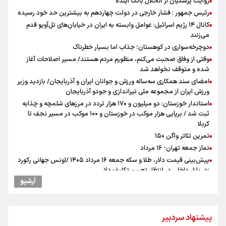
روایت پزشکیان از انحلال بانک آینده
رئیس جمهور : فشار خارجی در دولت چهاردهم به بیشترین حد خود رسیده
کانال ۱۴ رژیم اسرائیل: عوامل وابسته به ایران در خیابان‌های تل‌آویو قدم
می‌زنند
دوچرخه‌سواری در کوهستان؛ جذاب اما بسیار خطرناک
وقتی از وفاق صحبت می‌کنم، منظورم مردم هستند/ مسیر اصلاحات آغاز
شده و متوقف نخواهد شد
امضای سند همکاری سه‌ساله ورزش و جوانان ایران و آذربایجان/ بازدید وزیر
ورزش ایران از مجموعه ملی تیراندازی و جودو آذربایجان
استاندار خوزستان: دو میلیون و ۱۷۰ هزار تردد در مرزهای شلمچه و چذابه
ثبت شد / برپایی هزار موکب در خوزستان و ۱۰۰ موکب در مسیر نجف تا
کربلا
تمرین تئاتر واگن ۱۵۰
نماز جمعه تهران- ۱۶ مرداد
پیش‌بینی قیمت دلار، طلا و سکه جمعه ۱۶ مرداد ۱۴۰۵ /اونس جهانی رکورد
زد، بازار داخلی در انتظار تعیین تکلیف دلار
آرشیو
کانادا دو مظنون تیراندازی در نزدیکی کنسولگری آمریکا را بازداشت کرد
توسعه گردشگری در بافت سنتی دزفول در دستور کار استانداری خوزستان و
وزارت میراث فرهنگی
پیشنهاد سردبیر
ترامپ انگشت تهدید را به سمت سوئیس گرفت؛ اقتصادتان را به هم