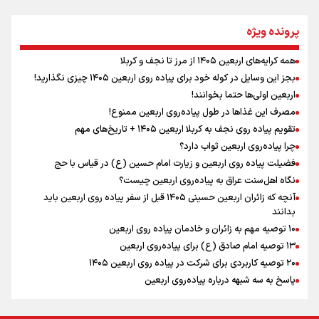
مومنِ مقتدرِ مظلوم
پرونده ویژه
همه کرایه‌های اربعین ۱۴۰۵ از مرز تا نجف و کربلا
اینفو برنا / توصیه‌هایی طلایی برای پیاده روی اربعین
بجز این وسایل در کوله خود برای پیاده روی اربعین ۱۴۰۵ چیزی نگذارید!
نگاه تمدنی رهبر شهید به فضای مجازی
اربعین اولی‌ها حتما بخوانند!
مصرف این غذاها در طول پیاده‌روی اربعین ممنوع!
تقویم پیاده روی نجف به کربلا اربعین ۱۴۰۵ + تاریخ‌های مهم
چرا پیاده‌روی اربعین ثواب دارد؟
رابطه کارگر و کارفرما در اندیشه رهبر شهید: از تضاد به
زوجیت
فضیلت پیاده روی اربعین و زیارت امام حسین (ع) در قیاس با حج
نگاه اهل‌سنت عراق به پیاده‌روی اربعین چیست؟
آنچه که زائران اربعین حسینی ۱۴۰۵ قبل از سفر پیاده روی اربعین باید
بدانند
۱۰ توصیه مهم به زائران و خادمان پیاده روی اربعین
اینفو برنا / جدول کامل فاصله مرز شلمچه تا شهرهای زیارتی
۱۳ توصیه امام صادق (ع) برای پیاده‌روی اربعین
۲۰ توصیه کاربردی برای شرکت در پیاده روی اربعین ۱۴۰۵
عراق
پاسخ به سه‌ شبهه درباره پیاده‌روی اربعین