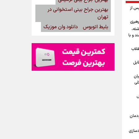
پس از
بهترین جراح بینی استخوانی در
تهران
رهبری
بلیط اتوبوس
دانلود وان موزیک
شته،
د و با
قلاب
ابل
یان
لی
ش
ودمان
دسازی