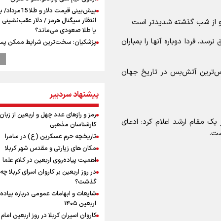
پیش‌بینی قیمت دلار و طلا 
انتظار سیگنال هرمز / دلار عقب‌نشینی 
یا طلا صعودی می‌ماند؟
سد، فردا دوباره آنها را بمباران
پزشکیان: سخت‌ترین شرایط ممکن پس
انقلاب را تجربه میکنیم/ اگر تا امروز مان
بخاطر همه‌ مردم نجیب ایران بوده اس
ض‌ترین آتش‌بس در تاریخ جهان
رهبر شهید مثل کوه پشتیبان و حامی 
بود
پیشنهاد سردبیر
راویان عشق در مرز مهران؛ روایت حماس
رسانه‌ای اربعین از قاب دوربین خبرنگارا
ایلامی
رمز و رازهای عدد چهل و اربعین از زبان
یک مقام ارشد اعلام کرد: ادعای
کارشناسان مذهبی
ترس نتانیاهو از ترور
ست.
تاریخچه حرم عسکرین (ع) در سامرا
وزیر خارجه مصر: رژیم اسراییل بدون ت
حقوق مشروع مردم فلسطین امنیت ن
مکان های زیارتی و مقدس شهر کربلا
داشت
اهمیت پیاده‌روی اربعین در کلام علما
مستمری مددجویان کفاف زندگی را نم
در روز اربعین بر کاروان اسرای کربلا چه
/ حمایت از ۱۹هزار زن‌ سرپرست خانوار
گذشت؟
فیدان: حماس به تعهدات خود عمل کرد،
شایعات و ابهامات عمومی درباره پیاده
0
اسرائیل برنامه‌ای برای صلح ندارد
اربعین ۱۴۰۵
نشست وزیران خارجه مصر، ترکیه، پاکس
کاروان اسیران کربلا در روز اربعین اما