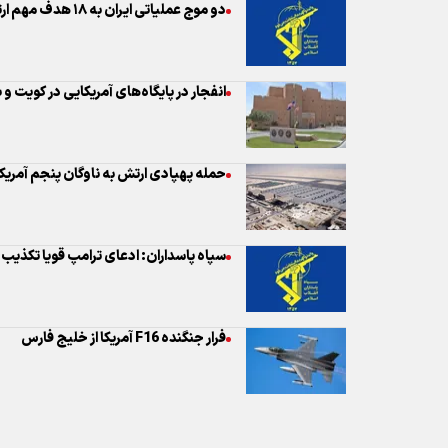
حمله پهپادی ارتش به ناوگان پنجم آمریکا
سپاه پاسداران: ادعای ترامپ قویا تکذیب
فرار جنگنده F16 آمریکا از خلیج فارس
نظر شما