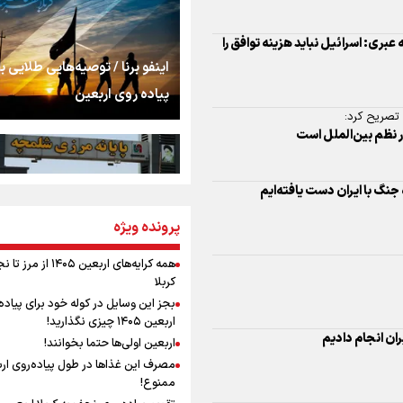
 تصریح کرد:
را شکست؛ «آهای مردم، 
 نظم بین‌الملل است
تهران رفتند»
سه حسرتی که به دلم 
اینفو برنا / توصیه‌هایی طلایی ب
 جنگ با ایران دست یافته‌ایم
پیاده روی اربعین
مومنِ مقتدرِ مظلوم
نگاه تمدنی رهبر شهید
ران انجام دادیم
پرونده ویژه
اینفو برنا / جدول کامل فاصله م
فضای مجازی
شلمچه تا شهرهای زیارتی عراق
همه کرایه‌های اربعین ۱۴۰۵ از 
کربلا
رابطه کارگر و کارفرما د
بجز این وسایل در کوله خود برای پیاده
اندیشه رهبر شهید: از 
اربعین ۱۴۰۵ چیزی نگذارید!
به زوجیت
اربعین اولی‌ها حتما بخوانند!
مصرف این غذاها در طول پیاده‌روی ار
 بحرین
اقتدار علمی و استقلا
ممنوع!
اینفو برنا/ میزان مالیات بر ارزش
میراث رهبر شهید که با