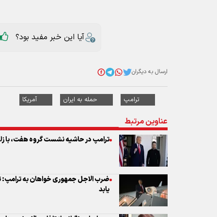
ارسال به دیگران
ترامپ
حمله به ایران
آمریکا
عناوین مرتبط
ترامپ در حاشیه نشست گروه هفت، با زلن
یابد
سی ان ان: نگرانی از تلفات بالای نیروهای 
ایران بازداشت
پاسخ قالیباف به ترامپ: باید بدون هیچ 
شود