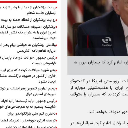
روایت پزشکیان از دیدار با رهبر شهید 
بمباران جلسه شعام
روایت پزشکیان از لحظه حمله به بیت 
پزشکیان : علیرغم مشکلات دو سال گذ
امروز ایران را به عنوان یک کشور قدرتمن
عزت می‌شناسند
واکنش پزشکیان به حواشی پیام رهبر ان
درباره تفاهم‌نامه آتش‌بس
رئیس جمهور : حوادث دی‌ماه پارسال ق
علام کرد که بمباران ایران به
فراموشی نیست
رهبر شهید موافقت کردند که برای ایران
خارج از کشور در صورت بازگشت، مشک
لت تروریستی آمریکا در گفت‌و‌گو
ایجاد نشود
ایران با عقب‌نشینی دوباره از
پرچم ایران و تصویر رهبر انقلاب بر دو
 کرده‌اند که بمباران را متوقف
نیروهای امنیتی عراق
رئیس جمهور : باید پُست‌ها را به افراد
شایسته بدهیم نه به هم‌جناحی‌های خ
زودی متوقف خواهد شد.
دختران تیم ملی پاراتکواندو ایران
توسعه انرژی خورشیدی؛ نیازمند اعتما
ائیل اعلام کرد: اسرائیلی‌ها در
اردوی تیم ملی پاراتکواندو دختران