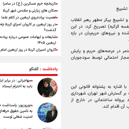
پزشکیان: مذاکره به معنای تسلیم نی
تاریخچه حرم عسکرین (ع) در سامرا
دولت برای خدمت به مردم خواهد ایست
 تشییع
مکان های زیارتی و مقدس شهر کربلا
هیچ اختلافی میان دولت و نیروهای م
اهمیت پیاده‌روی اربعین در کلام علما
وجود ندارد
 و تشییع پیکر مطهر رهبر انقلاب
در روز اربعین بر کاروان اسرای کربلا چه
خبر سخنگوی کمیسیون امنیت از توافق
سه الزکیه) تصریح کرد: در این
گذشت؟
چارچوب کلی مذاکرات ایران و عمان بر 
شده و نیروهای حریم‌بان در بازه
تنگه هرمز
شایعات و ابهامات عمومی درباره پیاده
اربعین ۱۴۰۵
کاروان اسیران کربلا در روز اربعین اما
ستمر در عرصه‌های حریم و پایش
(ع) کجا بود؟
رمجاز احتمالی توسط سودجویان
اعمال روز اربعین و فضایل و ثواب خوا
زیارت اربعین
یادداشت
گفتگو
|
وجه تسمیه و علت نامگذاری شهر کاظ
مهاجرانی : در برابر ای
وجه تسمیه و علت نامگذاری شهر نجف
باید به احترام ایستاد
ا اشاره به پشتوانه قانونی این
راهنمای کامل درباره مسیر پیاده روی ا
بصره ذیل ماده ۲ قانون نظارت بر گسترش شهر تهران، شهرداری
از طریق العلماء
 پروانه ساختمانی در خارج از
وجه تسمیه و علت نامگذاری شهر سامر
نوروزپور: پاسداشت خب
آن اقدام کند.
وجه تسمیه و علت نامگذاری شهر کربلا
به تامین حقوق حرفه‌ای
بهترین موکب‌های ایرانی در پیاده روی 
امنیت شغلی اوست
۱۴۰۵