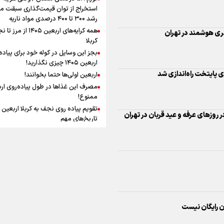
افزوده چقدر است؟
استخراج از توان قیمت‌گذاری سبقت می
 پایتخت راه‌اندازی شد
رشد ۳۰۰ تا ۴۰۰ درصدی مواد ناریه
همه کرایه‌های اربعین ۱۴۰۵ از 
کربلا
بجز این وسایل در کوله خود برای پیاده
اربعین ۱۴۰۵ چیزی نگذارید!
اینفوبرنا/ سقف معافیت مالیاتی
اربعین اولی‌ها حتما بخوانند!
حقوق کارکنان دولت و بازنشست
مصرف این غذاها در طول پیاده‌روی ار
در بودجه ۱۴۰۵ چقدر است؟
ممنوع!
تاریخ‌های مهم
چرا پیاده‌روی اربعین ثواب دارد؟
فضیلت پیاده روی اربعین و زیارت امام
حسین (ع) در قیاس با حج
اینفوبرنا/ حداقل حقوق
نگاه اهل‌سنت عراق به پیاده‌روی اربعی
بازنشستگان کشوری و لشکری د
چیست؟
ه آینده رایگان است
لایحه بودجه سال ۱۴۰۵ چقدر است؟
آنچه که زائران ار
سفر پیاده روی اربعین باید بدانند
به مدیریت هوشمند