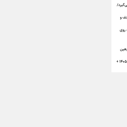
‌گیرد/
مرز تا نجف و
 روی
گان
بعین
تقویم پیاده روی نجف به کربلا اربعین ۱۴۰۵ +
ن
ر
بعین حسینی ۱۴۰۵ قبل از