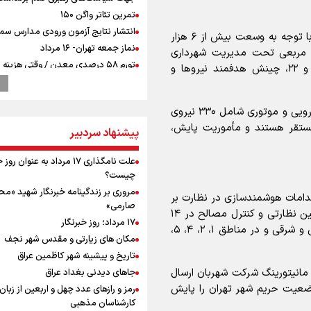
تمرین تئاتر واگن ۱۵۰
انتشار نتایج آزمون ورودی مدارس سمپ
وی با اشاره به وسعت گسترده حریم شهر تهران افزود: با توجه به وسعت بیش از ۶ هزار
نماز جمعه تهران- ۱۶ مرداد
ریم تهران و محدوده ۱۳۲۷ کیلومتر مربعی تحت مدیریت شهرداری
تورم ۵۸ درصدی معدن / وقتی هزینه
تهران در مناطق ۱، ۲، ۴، ۵، ۱۳، ۱۴، ۱۵، ۱۸، ۱۹، ۲۰ و ۲۲، چینش هدفمند نیروها و
استخراج از توان قیمت‌گذاری سبقت می
رشد ۳۰۰ تا ۴۰۰ درصدی مواد ناریه
ترامپ انگشت تهدید را به سمت سوئ
گودرزی ادامه داد: در حال حاضر بیش از ۵۰ اکیپ خودرویی و موتوری شامل ۳۳۰ نیروی
گرفت؛ اقتصادتان را به هم می‌ریزم
مستقر هستند و مأموریت پایش،
پیشنهاد سردبیر
پالایشگاه نفت اسلواکی منفجر شد
میان صعود و سقوط
علت نامگذاری ۱۷ مرداد به عنوان ر
وزیر ورزش و جوانان ایران از مرکز ملی
چیست؟
جمهوری آذربایجان بازدید کرد
مروری بر زندگینامه خبرنگار شهید «م
اقدامات هوشمندسازی در نظارت بر
موسی جنپو، بازیکن فصل گذشته استقل
صارمی»
حریم شهر تهران گفت: در همین راستا ۳۰ دستگاه دوربین نظارتی و کنترل مصالح در ۱۴
پانتولیکوس یونان پیوست
۱۷ مرداد؛ روز خبرنگار
نقطه از ورودی‌های حریم شهر تهران در پهنه‌های شمالی و شرقی و در مناطق ۱، ۲، ۴، ۵،
بازدید وزیر ورزش ایران از مجموعه ملی
مکان های زیارتی و مقدس شهر نجف
تیراندازی باکو یکی از مجهزترین مراکز
تاریخ و پیشینه شهر کاظمین عراق
تیراندازی منطقه
ز مانیتورینگ شرکت شهربان ارسال
جاهای دیدنی بغداد عراق
ورزشکاران سنگنوردی
وضعیت حریم شهر تهران را پایش
رمز و رازهای عدد چهل و اربعین از زبان
یمن، ایستاده در برابر تحریم و تجاوز
کارشناسان مذهبی