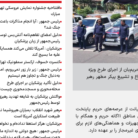
افتتاحیه جشنواره نمايش عروسكى تهر
مبارك
رئیس جمهور : آیا انجام مذاکرات باعث 
جنگ شد؟
دلیل امضای تفاهم‌نامه آتش‌بس توس
رئیس‌جمهور از زبان پزشکیان
پزشکیان : آمریکا تلاش می‌کند همسایگا
علیه ما بسیج کند
کنسرت خسوف، ارکستر سمفونیک تهرا
یم‌بان از اجرای طرح ویژه
رئیس جمهور : زیر بار زور نمی‌رویم، اما
به‌دنبال جنگ و تجاوز هم نیستیم
اع و تشییع پیکر مطهر رهبر
دلیل تأکید پزشکیان بر اجرای طرح
محله‌محوری و مسجدمحوری چیست؟
واکنش پزشکیان به شایعه تهدید رهبری
توسط رئیس‌جمهور
انت از عرصه‌های حریم پایتخت
رهبر شهید انقلاب: بمباران هیروشیما ن
گفت: شرکت شهربان و حریم‌بان به‌عنوان بازوی اجرایی مناطق ۱۱‌گانه حریم و همگام با
طبیعت استکباری آمریکا است
جهیزات و هماهنگی‌های لازم برای
پزشکیان: هرگز استعفا نداده‌ام و نخواه
غیرمجاز را بر عهده دارد.
رئیس جمهور : هیچ دولتی به اندازه ما 
جهت سیاست‌های رهبری قدم برنداشت