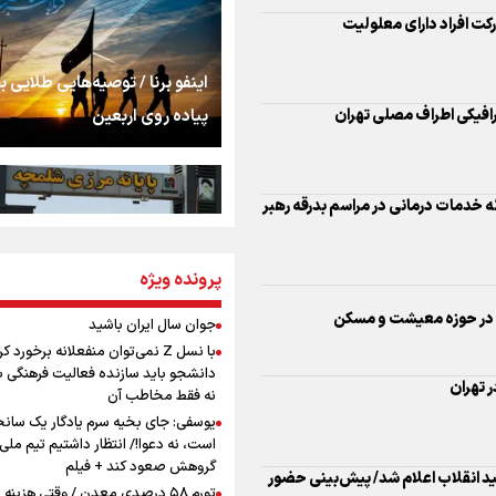
شنیدن صدای رئیس‌ج
ه خدمات درمانی در مراسم بدرقه رهبر
روایت ایران از کنار مر
اینفو برنا / توصیه‌هایی طلایی ب
پیاده روی اربعین
از طلوع خیابان‌ها تا 
ا در حوزه معیشت و مسکن
اشک
 تهران
جمله‌ای که بغض چها
پرونده ویژه
اینفو برنا / جدول کامل فاصله م
را شکست؛ «آهای مردم، 
شلمچه تا شهرهای زیارتی عراق
تهران رفتند»
جوان سال ایران باشید
د انقلاب اعلام شد/ پیش‌بینی حضور
با نسل Z نمی‌توان منفعلانه برخورد ک
سه حسرتی که به دلم 
دانشجو باید سازنده فعالیت فرهنگی ب
نه فقط مخاطب آن
یوسفی: جای بخیه سرم یادگار یک سانح
ی هوشمند در تهران
است، نه دعوا!/ انتظار داشتیم تیم ملی 
مومنِ مقتدرِ مظلوم
گروهش صعود کند + فیلم
اینفو برنا/ میزان مالیات بر ارزش
تورم ۵۸ درصدی معدن / وقتی هزینه