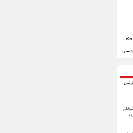
ست/
اد/
سلح
 در
سر
 روی
م حسین
ندن
مین
ثارشان
ربعین
ا
رنگار
 و
اربعین