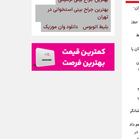
ان-
بهترین جراح بینی استخوانی در
تهران
بروز
بلیط اتوبوس
دانلود وان موزیک
ط
ن را
ن
شانگر
م داد
در