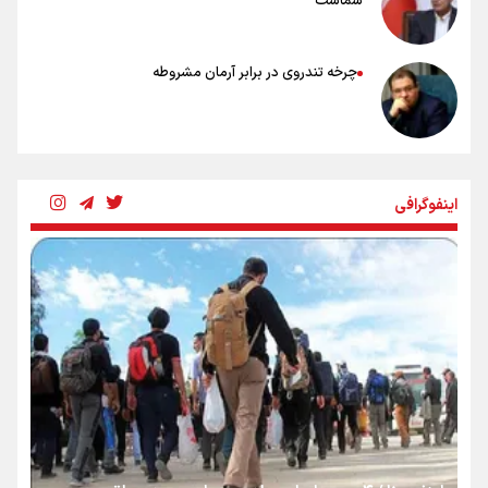
شماست
چرخه تندروی در برابر آرمان مشروطه
بنزین؛ تدبیری برای حفظ امنیت انرژی
اینفوگرافی
«هورامان»؛ میراثی که جهان را شیفته کرد
شکستگیِ بزرگ؛ روایتِ یک استخوان، یک نسل، یک توهم!
رسانه ملی و حق مردم برای شنیدن صدای رئیس‌جمهوری