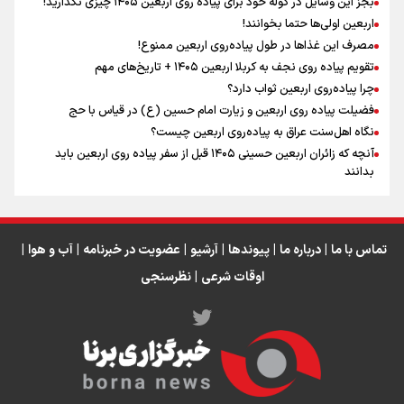
بجز این وسایل در کوله خود برای پیاده روی اربعین ۱۴۰۵ چیزی نگذارید!
اربعین اولی‌ها حتما بخوانند!
مصرف این غذاها در طول پیاده‌روی اربعین ممنوع!
تقویم پیاده روی نجف به کربلا اربعین ۱۴۰۵ + تاریخ‌های مهم
اینفو برنا / جدول کامل فاصله مرز شلمچه تا شهرهای زیارتی
چرا پیاده‌روی اربعین ثواب دارد؟
عراق
فضیلت پیاده روی اربعین و زیارت امام حسین (ع) در قیاس با حج
نگاه اهل‌سنت عراق به پیاده‌روی اربعین چیست؟
آنچه که زائران اربعین حسینی ۱۴۰۵ قبل از سفر پیاده روی اربعین باید
بدانند
تماس با ما
|
درباره ما
|
پیوندها
|
آرشیو
|
عضویت در خبرنامه
|
آب و هوا
|
اوقات شرعی
|
نظرسنجی
اینفو برنا/ میزان مالیات بر ارزش افزوده چقدر است؟