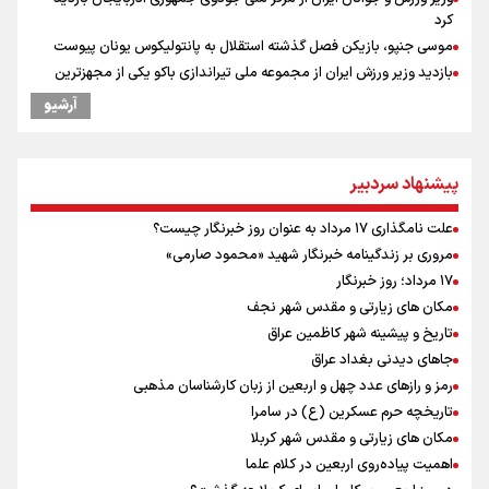
کرد
موسی جنپو، بازیکن فصل گذشته استقلال به پانتولیکوس یونان پیوست
بازدید وزیر ورزش ایران از مجموعه ملی تیراندازی باکو یکی از مجهزترین
مراکز تیراندازی منطقه
آرشیو
ورزشکاران سنگنوردی
پزشکیان: مذاکره به معنای تسلیم نیست/ دولت برای خدمت به مردم
خواهد ایستاد/ هیچ اختلافی میان دولت و نیروهای مسلح وجود ندارد
پیشنهاد سردبیر
یمن، ایستاده در برابر تحریم و تجاوز
خبر سخنگوی کمیسیون امنیت از توافق در چارچوب کلی مذاکرات ایران و
علت نامگذاری ۱۷ مرداد به عنوان روز خبرنگار چیست؟
عمان بر سر تنگه هرمز
مروری بر زندگینامه خبرنگار شهید «محمود صارمی»
پیش بینی نرخ ارز، طلا و سکه شنبه ۱۷مرداد/ طلا و دلار در آستانه یک تغییر
۱۷ مرداد؛ روز خبرنگار
مهم
مکان های زیارتی و مقدس شهر نجف
همتی: اظهارات جدید آمریکا با ادعاهای قبلی سازگار نیست
تاریخ و پیشینه شهر کاظمین عراق
جاهای دیدنی بغداد عراق
رمز و رازهای عدد چهل و اربعین از زبان کارشناسان مذهبی
تاریخچه حرم عسکرین (ع) در سامرا
مکان های زیارتی و مقدس شهر کربلا
اهمیت پیاده‌روی اربعین در کلام علما