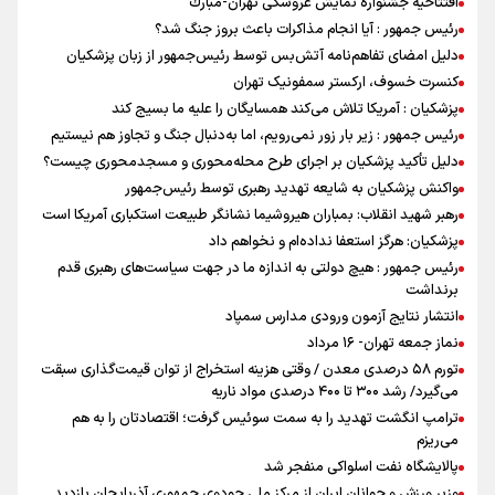
افتتاحیه جشنواره نمايش عروسكى تهران-مبارك
رئیس جمهور : آیا انجام مذاکرات باعث بروز جنگ شد؟
دلیل امضای تفاهم‌نامه آتش‌بس توسط رئیس‌جمهور از زبان پزشکیان
کنسرت خسوف، ارکستر سمفونیک تهران
پزشکیان : آمریکا تلاش می‌کند همسایگان را علیه ما بسیج کند
رئیس جمهور : زیر بار زور نمی‌رویم، اما به‌دنبال جنگ و تجاوز هم نیستیم
دلیل تأکید پزشکیان بر اجرای طرح محله‌محوری و مسجدمحوری چیست؟
واکنش پزشکیان به شایعه تهدید رهبری توسط رئیس‌جمهور
رهبر شهید انقلاب: بمباران هیروشیما نشانگر طبیعت استکباری آمریکا است
پزشکیان: هرگز استعفا نداده‌ام و نخواهم داد
رئیس جمهور : هیچ دولتی به اندازه ما در جهت سیاست‌های رهبری قدم
برنداشت
انتشار نتایج آزمون ورودی مدارس سمپاد
نماز جمعه تهران- ۱۶ مرداد
تورم ۵۸ درصدی معدن / وقتی هزینه استخراج از توان قیمت‌گذاری سبقت
می‌گیرد/ رشد ۳۰۰ تا ۴۰۰ درصدی مواد ناریه
ترامپ انگشت تهدید را به سمت سوئیس گرفت؛ اقتصادتان را به هم
می‌ریزم
پالایشگاه نفت اسلواکی منفجر شد
وزیر ورزش و جوانان ایران از مرکز ملی جودوی جمهوری آذربایجان بازدید