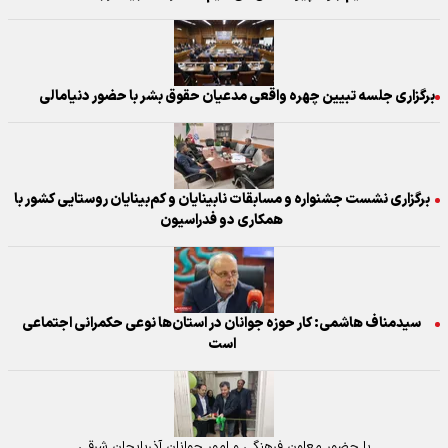
برگزاری جلسه تبیین چهره واقعی مدعیان حقوق بشر با حضور دنیامالی
برگزاری نشست جشنواره و مسابقات نابینایان و کم‌بینایان روستایی کشور با
همکاری دو فدراسیون
سیدمناف هاشمی: کار حوزه جوانان در استان‌ها نوعی حکمرانی اجتماعی
است
با حضور معاون فرهنگی و امور جوانان آذربایجان شرقی