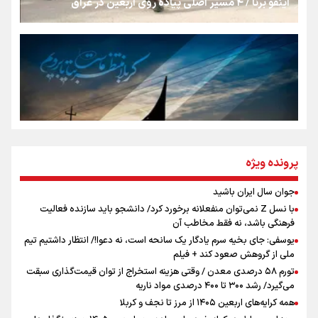
اینفو برنا / ۴ مسیر اصلی پیاده روی اربعین در عراق
روایت ایران از کنار مردم
از طلوع خیابان‌ها تا غروب اشک
جمله‌ای که بغض چهارماهه را شکست؛ «آهای مردم، آقا از
پرونده ویژه
تهران رفتند»
جوان سال ایران باشید
اینفو برنا / توصیه‌هایی طلایی برای پیاده روی اربعین
با نسل Z نمی‌توان منفعلانه برخورد کرد/ دانشجو باید سازنده فعالیت
سه حسرتی که به دلم ماند
فرهنگی باشد، نه فقط مخاطب آن
یوسفی: جای بخیه سرم یادگار یک سانحه است، نه دعوا!/ انتظار داشتیم تیم
ملی از گروهش صعود کند + فیلم
تورم ۵۸ درصدی معدن / وقتی هزینه استخراج از توان قیمت‌گذاری سبقت
مومنِ مقتدرِ مظلوم
می‌گیرد/ رشد ۳۰۰ تا ۴۰۰ درصدی مواد ناریه
همه کرایه‌های اربعین ۱۴۰۵ از مرز تا نجف و کربلا