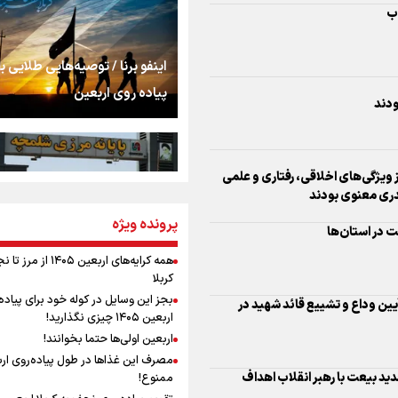
را شکست؛ «آهای مردم، 
اب
تهران رفتند»
سه حسرتی که به دلم 
اینفو برنا / توصیه‌هایی طلایی ب
پیاده روی اربعین
ودند
مومنِ مقتدرِ مظلوم
ویژگی‌های اخلاقی، رفتاری و علمی
دری معنوی بودند
نگاه تمدنی رهبر شهید
پرونده ویژه
اینفو برنا / جدول کامل فاصله م
ت در استان‌ها
فضای مجازی
شلمچه تا شهرهای زیارتی عراق
همه کرایه‌های اربعین ۱۴۰۵ از 
کربلا
رابطه کارگر و کارفرما د
بجز این وسایل در کوله خود برای پیاده
 آیین وداع و تشییع قائد شهید در
اندیشه رهبر شهید: از 
اربعین ۱۴۰۵ چیزی نگذارید!
به زوجیت
اربعین اولی‌ها حتما بخوانند!
مصرف این غذاها در طول پیاده‌روی ار
اقتدار علمی و استقلا
د بیعت با رهبر انقلاب اهداف
ممنوع!
اینفو برنا/ میزان مالیات بر ارزش
میراث رهبر شهید که با