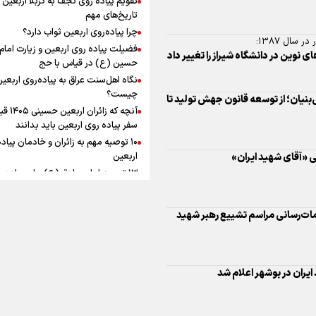
ماندگار شد
افزوده چقدر است؟
تاریخ‌های مهم
چرا پیاده‌روی اربعین ثواب دارد؟
سال ۱۳۸۷:
فضیلت پیاده روی اربعین و زیارت امام
نوین در دانشگاه شیراز را تغییر داد
حسین (ع) در قیاس با حج
نگاه اهل‌سنت عراق به پیاده‌روی اربعی
اینفوبرنا/ سقف معافیت مالیاتی
چیست؟
‌بنیان؛ از توسعه قانون جهش تولید تا
آنچه که زائران ار
حقوق کارکنان دولت و بازنشست
سفر پیاده روی اربعین باید بدانند
در بودجه ۱۴۰۵ چقدر است؟
۱۰ توصیه مهم به زائران و خادمان پیاد
اربعین
خی «آقای شهید ایران»
۱۳ توصیه امام صادق (ع) برای پیاده‌ر
اربعین
۲۰ توصیه کاربردی برای شرکت در پیاد
ات‌رسانی مراسم تشییع رهبر شهید
اینفوبرنا/ حداقل حقوق
اربعین ۱۴۰۵
پاسخ به سه‌ شبهه درباره پیاده‌روی ارب
بازنشستگان کشوری و لشکری د
لایحه بودجه سال ۱۴۰۵ چقدر است؟
یران در بوشهر اعلام شد