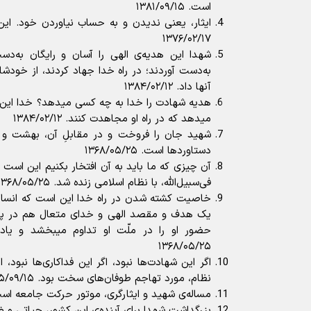
است. ۱۳۸۱/۰۹/۱۵
ایثار، یعنی ندیدن و به حساب نیاوردن خود. این
۱۳۷۶/۰۲/۱۷
شهدا این هدیه‌ی الهی را آسان و رایگان به‌د
به‌دست آوردند؛ در راه خدا جهاد کردند، از خودشا
آنها داد. ۱۳۸۴/۰۲/۱۲
هدیه شهادت را خدا به چه کسی میدهد؟ خدا این ه
میدهد که در راه او مجاهدت کنند. ۱۳۸۴/۰۲/۱۲
شهید جان را فروخت و در مقابلِ آن، بهشت و رض
دستاورد‌ها است. ۱۳۶۸/۰۵/۲۵
آن چیزى که ما باید به آن افتخار بکنیم این است 
فی‌سبیل‌ا‌لله، با نظام اسلامى زنده شد. ۱۳۶۸/۰۵/۲۵
خاصیت کشته شدن در راه خدا این است که انسان
یک هدف و مقصد الهى و خداى متعال هم در پاس
حضور او را در ملّت او تداوم میبخشد و یاد، 
۱۳۶۸/۰۵/۲۵
اگر این شهادت‌ها نبود، اگر این فداکاری‌ها نبود، 
نظام، مورد تهاجم طوفان‌های سخت بود. ۱۳۹۵/۰۹/۱۵
مساله‌ى شهید و ایثارگرى، موتور حرکت جامعه است. ۳/۰۴/۱۶
بزرگداشت شهدا برای آینده‌ی این کشور، حیاتی و ضروری اس