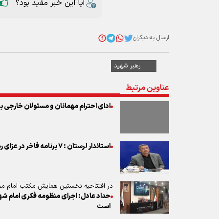
آیا این خبر مفید بود؟
ارسال به دیگران
رهبر شهید
عناوین مرتبط
ادای احترام مهمانان و مسئولان خارجی به 
استاندار لرستان : ۷ برنامه فاخر در عزای رهبر شهید انقلاب برگزار می‌شود
در افتتاحیه نخستین همایش مکتب امام مج
حداد عادل: اجرای منظومه فکری امام شه
است