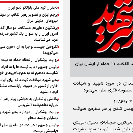
دختران تیم ملی پاراتکواندو ایران
پرچم ایران و تصویر رهبر انقلاب بر دو
نیروهای امنیتی عراق
پزشکیان : علیرغم مشکلات دو سال گذ
امروز ایران را به عنوان یک کشور قدرتمن
عزت می‌شناسند
کلروفیل چیست و چرا به آن «خون سبز
می‌گویند؟
روایت پزشکیان از لحظه حمله به بیت 
برای آشنایی با جایگاه شهید در منظومه فکری رهبر شهید انقلاب، ۲۰ جمله از ایشان بیان
رئیس جمهور : باید پُست‌ها را به افراد
شایسته بدهیم نه به هم‌جناحی‌های خ
رهبر شهید موافقت کردند که برای ایران
ه‌ای در مورد شهید و شهادت
خارج از کشور در صورت بازگشت، مشک
ایجاد نشود
واکنش پزشکیان به حواشی پیام رهبر ان
درباره تفاهم‌نامه آتش‌بس
همان شدن بر سر سفره‌ی ضیافت
روایت پزشکیان از دیدار با رهبر شهید 
بمباران جلسه شعام
بوبترین سرمایه‌ی دنیوی خویش
رئیس جمهور : حوادث دی‌ماه پارسال ق
و بارور شدن آن، به سود بشریت
فراموشی نیست