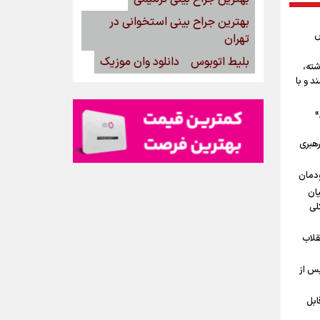
بهترین جراح بینی استخوانی در
ش
تهران
بلیط اتوبوس
دانلود وان موزیک
شته،
د و با
»
رهبری
ودمان
یان
لی
قلاب
پس از
ابل