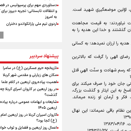
دستاوردی مهم برای پرسپولیس در فص
، اوّلین موضعگیرىِ شهید است.
و انتقالات تابستانی؛ تجربه دیروز برای
به امروز
ست نیاوردند؛ به قیمت مجاهدت
اردوی تیم ملی پاراتکواندو دختران
ن گذشتند و خدا این هدیه را به
عملیات تجهیز کتابخانه روستای هدف
گردشگری ریاب به پایان رسید
دیه را ارزان نمیدهد؛ به کسانی
پزشکیان: فلسطین هرگز از اولویت سی
خارجی ایران خارج نخواهد شد/ از هر 
پیشنهاد سردبیر
رهبران فلسطینی در روند مذاکرات حما
اى الهى را گرفت که بالاترین
می‌کنیم
تاریخچه حرم عسکرین (ع) در سامرا
ترس نتانیاهو از ترور
که رسم شهادت و سنّت الهىِ قتل
مکان های زیارتی و مقدس شهر کربلا
فرود یک بالگرد در بیمارستان رمبام در
اشغالی در پی هلاکت ۲ نظامی
اهمیت پیاده‌روی اربعین در کلام علما
ى جان خود را صرف میکند براى
زخمی شدن ۷ نظامی دیگر
در روز اربعین بر کاروان اسرای کربلا چه
خ به این ایثار و گذشت بزرگ،
ارتش صهیونیستی زمین‌های کشاورزی 
گذشت؟
فکر و آرمان او زنده میماند.
جنوب لبنان را به آتش کشید
شایعات و ابهامات عمومی درباره پیاده
چه کسی باید قیمت‌ها را تعیین کند؟
اربعین ۱۴۰۵
این نظام باقی نمیماند؛ این نهال
بازگشت روان دو میلیون و هشتصد هزار
کاروان اسیران کربلا در روز اربعین اما
اربعین از مرزهای شش‌گانه
(ع) کجا بود؟
۱۳۸
پزشکیان: سخت‌ترین شرایط ممکن پس
اعمال روز اربعین و فضایل و ثواب خوا
ت. ۱۳۹۳/۱۱/۲۷