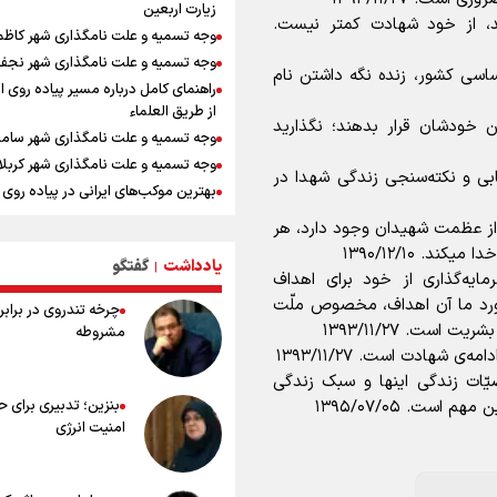
انقلاب را تجربه میکنیم/ اگر تا امروز مان
زیارت اربعین
، از خود شهادت کمتر نیست.
بخاطر همه‌ مردم نجیب ایران بوده اس
وجه تسمیه و علت نامگذاری شهر کاظ
رهبر شهید مثل کوه پشتیبان و حامی 
وجه تسمیه و علت نامگذاری شهر نجف
بود
اساسی کشور، زنده نگه داشتن نام
راهنمای کامل درباره مسیر پیاده روی ا
راویان عشق در مرز مهران؛ روایت حماس
از طریق العلماء
رسانه‌ای اربعین از قاب دوربین خبرنگارا
ن خودشان قرار بدهند؛ نگذارید
وجه تسمیه و علت نامگذاری شهر سامر
ایلامی
وجه تسمیه و علت نامگذاری شهر کربلا
زائران اربعین حسینی در مرز تمرچین
‌یابی و نکته‌سنجی زندگی شهدا در
بهترین موکب‌های ایرانی در پیاده روی 
ایران آقای بلامنازع تنگه هرمز
۱۴۰۵
تصاویری از آتش زدن درختان زیتون
 از عظمت شهیدان وجود دارد، هر
توصیه هایی مهم برای پیچ خوردگی پا د
فلسطینیان به دست صهیونیستها
. ۱۳۹۰/۱۲/۱۰
پیاده روی اربعین
یادداشت
گفتگو
|
وزیر خارجه مصر: رژیم اسراییل بدون ت
یه‌گذاری از خود برای اهداف
خطرات پیاده روی اربعین/ ۷ را
حقوق مشروع مردم فلسطین امنیت ن
مورد ما آن اهداف، مخصوص ملّت
چرخه تندروی در برابر 
سفری ایمن و معنوی
داشت
است. ۱۳۹۳/۱۱/۲۷
مشروطه
۲۰ نکته دوستانه درباره پیاده روی اربع
شهادت است. ۱۳۹۳/۱۱/۲۷
عراقی ها
ّات زندگی اینها و سبک زندگی
بهترین ذکر در پیاده‌روی اربعین چیس
است. ۱۳۹۵/۰۷/۰۵
بنزین؛ تدبیری برای 
۸۰ توصیه کاربردی برای ۸۰ کی
امنیت انرژی
اربعین
توصیه های کاربردی برای زائران در پیاد
اربعین