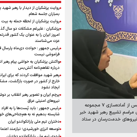
روایت پزشکیان از دیدار با رهبر شهید 
بمباران جلسه شعام
روایت پزشکیان از لحظه حمله به بیت 
پزشکیان : علیرغم مشکلات دو سال گذ
امروز ایران را به عنوان یک کشور قدرتمن
عزت می‌شناسند
رئیس جمهور : حوادث دی‌ماه پارسال ق
فراموشی نیست
واکنش پزشکیان به حواشی پیام رهبر ان
درباره تفاهم‌نامه آتش‌بس
رهبر شهید موافقت کردند که برای ایران
خارج از کشور در صورت بازگشت، مشک
ایجاد نشود
پرچم ایران و تصویر رهبر انقلاب بر دو
نیروهای امنیتی عراق
برنا استانها- رئیس اداره ورزش و جوانان شهرستان پردیس از آماده‌سازی ۷ مجموعه
رئیس جمهور : باید پُست‌ها را به افراد
ن مراسم تشییع رهبر شهید خبر
شایسته بدهیم نه به هم‌جناحی‌های خ
ر قالب نیروهای خدمت‌رسان در ستاد
دختران تیم ملی پاراتکواندو ایران
توسعه انرژی خورشیدی؛ نیازمند اعتما
اردوی تیم ملی پاراتکواندو دختران