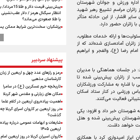
 اداره ورزش و جوانان شهرستان
پیش‌بینی قیمت دلار و طلا 
از زائران مراسم تشییع رهبر شهید
انتظار سیگنال هرمز / دلار عقب‌نشینی 
یر اقشار، از این حادثه متأثر
یا طلا صعودی می‌ماند؟
ا زائران حضور دارد.
پزشکیان: سخت‌ترین شرایط ممکن پس
انقلاب را تجربه میکنیم/ اگر تا امروز مان
ئولیت‌ها و ارائه خدمات مطلوب،
بخاطر همه‌ مردم نجیب ایران بوده اس
ائران آماده‌سازی شده‌اند که از
رهبر شهید مثل کوه پشتیبان و حامی 
امام رضا (ع)، والفجر و ابراهیم
بود
پیشنهاد سردبیر
راویان عشق در مرز مهران؛ روایت حماس
رسانه‌ای اربعین از قاب دوربین خبرنگارا
: در جلسات هماهنگی با مدیران
ایلامی
رمز و رازهای عدد چهل و اربعین از زبان
سب از زائران پیش‌بینی شده تا
کارشناسان مذهبی
ترس نتانیاهو از ترور
ی با اشاره به مشارکت ورزشکاران
تاریخچه حرم عسکرین (ع) در سامرا
فرود یک بالگرد در بیمارستان رمبام در
 از ورزشکاران با لباس ورزشی در کنار ستاد اسکان
اشغالی در پی هلاکت ۲ نظامی
مکان های زیارتی و مقدس شهر کربلا
بانی فعالیت می‌کنند.
زخمی شدن ۷ نظامی دیگر
اهمیت پیاده‌روی اربعین در کلام علما
ارتش صهیونیستی زمین‌های کشاورزی 
در روز اربعین بر کاروان اسرای کربلا چه
شهرستان خبر داد و افزود: یکی
جنوب لبنان را به آتش کشید
گذشت؟
شهرستان پیش‌بینی شده و هتل
چه کسی باید قیمت‌ها را تعیین کند؟
شایعات و ابهامات عمومی درباره پیاده
مت خواهد داشت.
وزیر خارجه مصر: رژیم اسراییل بدون ت
اربعین ۱۴۰۵
حقوق مشروع مردم فلسطین امنیت ن
کاروان اسیران کربلا در روز اربعین اما
ابراز امیدواری کرد با همکاری