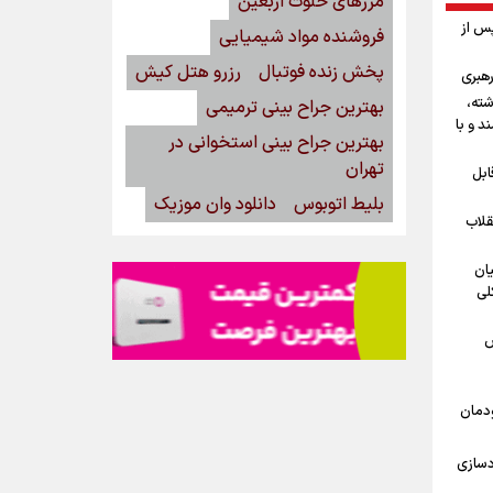
مرزهای خلوت اربعین
پس از
فروشنده مواد شیمیایی
پخش زنده فوتبال
رزرو هتل کیش
رهبری
شته،
بهترین جراح بینی ترمیمی
د و با
بهترین جراح بینی استخوانی در
تهران
ابل
بلیط اتوبوس
دانلود وان موزیک
قلاب
یان
لی
ش
ودمان
دسازی