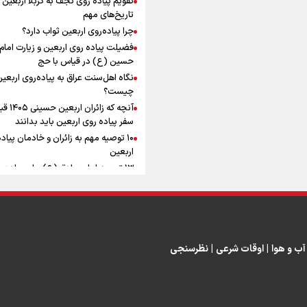
ماندگار شد
افزوده چقدر است؟
تاریخ‌های مهم
چرا پیاده‌روی اربعین ثواب دارد؟
فضیلت پیاده روی اربعین و زیارت امام
حسین (ع) در قیاس با حج
نگاه اهل‌سنت عراق به پیاده‌روی اربعی
اینفوبرنا/ سقف معافیت مالیاتی
چیست؟
آنچه که زائران ار
حقوق کارکنان دولت و بازنشست
سفر پیاده روی اربعین باید بدانند
در بودجه ۱۴۰۵ چقدر است؟
۱۰ توصیه مهم به زائران و خادمان پیاد
اربعین
۱۳ توصیه امام صادق (ع) برای پیاده‌ر
اربعین
۲۰ توصیه کاربردی برای شرکت در پیاد
اینفوبرنا/ حداقل حقوق
اربعین ۱۴۰۵
پاسخ به سه‌ شبهه درباره پیاده‌روی ارب
بازنشستگان کشوری و لشکری د
آب و هوا
|
اوقات شرعی
|
نظرسنجی
لایحه بودجه سال ۱۴۰۵ چقدر است؟