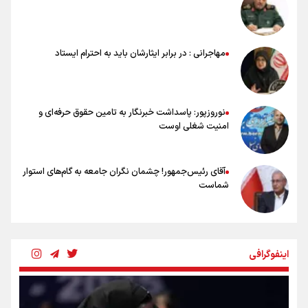
۱۷ مرداد؛ روز خبرنگار
خانواده شهید لاریجانی: از اظهارات شتاب‌زده درباره چگونگی شهادت اجتناب
کنید
مهاجرانی : در برابر ایثارشان باید به احترام ایستاد
اشک‌های CR7 به قیمت ۲۳ سال تلاش؛ گریه نکن آقای رونالدو
حیدری: افزایش تیم‌های جام جهانی هم سود داشت و هم ضرر/ تیم ملی در
جام جهانی مردود نشد
نوروزپور: پاسداشت خبرنگار به تامین حقوق حرفه‌ای و
امنیت شغلی اوست
آقای رئیس‌جمهور! چشمان نگران جامعه به گام‌های استوار
شماست
چرخه تندروی در برابر آرمان مشروطه
اینفوگرافی
بنزین؛ تدبیری برای حفظ امنیت انرژی