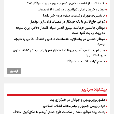
یکصد ثانیه از نشست خبری رئیس‌جمهور در روز خبرنگار ۱۴۰۵
جوش و خروش اهالی تهرانپارس در شب ۱۶۱ تجمعات
آیا رئیس‌جمهور از وضعیت سفره مردم خبر دارد؟
شوخی حاج‌قاسم با یک خبرنگار در عملیات آزادسازی بوکمال
ابوباقر، جانشین فرمانده نیروی قدس سپاه: اقتدار دفاعی ایران نتیجه
مدیریت ولایت فقیه است
ابوباقر: دشمن در براندازی، اغتشاشات داخلی و اهداف نظامی به نتیجه
نرسید
رهبر شهید انقلاب: آمریکایی‌ها صدها هزار نفر را با بمب اتم کشتند بدون
هیچ استدلالی!
مراسم گرامیداشت روز خبرنگار
گرامیداشت روز خبرنگار
آرشیو
گرامیداشت روز خبرنگار در شیراز
صعود دانشگاه آزاد اسلامی استان البرز از رتبه D به رتبه ممتاز A+++++
نقش و مسئولیت رسانه‌ها در شرایط حساس کشور مهم و تعیین‌کننده
پیشنهاد سردبیر
است/ انسجام اجتماعی و حضور مردم مهمترین عامل ناکام ماندن
محاسبات دشمنان
حضور وزیر ورزش و جوانان در خبرگزاری برنا
"ثبات" حلقه مفقوده فوتبال ایران در فصل نقل‌وانتقالات
دیدار رییس جمهور با رهبر معظم انقلاب اسلامی
ونس: در حال کار بر روی ایجاد یک سیستم ناوبری امن هستیم
پشت پرده توافق مکه؛ از شکست طرح صلح آبراهام تا شکل‌گیری ائتلاف