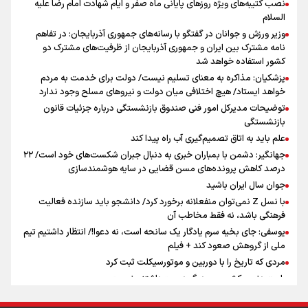
نصب کتیبه‌های ویژه روزهای پایانی ماه صفر و ایام شهادت امام رضا علیه
اینفو برنا/ میزان مالیات بر ارزش افزوده چقدر است؟
السلام
جمله‌ای که بغض چهارماهه را شکست؛ «آهای مردم، آقا از
وزیر ورزش و جوانان در گفتگو با رسانه‌های جمهوری آذربایجان: در تفاهم
تهران رفتند»
نامه مشترک بین ایران و جمهوری آذربایجان از ظرفیت‌های مشترک دو
کشور استفاده خواهد شد
پزشکیان: مذاکره به معنای تسلیم نیست/ دولت برای خدمت به مردم
سه حسرتی که به دلم ماند
خواهد ایستاد/ هیچ اختلافی میان دولت و نیروهای مسلح وجود ندارد
توضیحات مدیرکل امور فنی صندوق بازنشستگی درباره جزئیات قانون
بازنشستگی
علم باید به اتاق تصمیم‌گیری آب راه پیدا کند
جهانگیر: دشمن با بمباران خبری به دنبال جبران شکست‌های خود است/ ۲۲
درصد کاهش پرونده‌های مسن قضایی در سایه هوشمندسازی
جوان سال ایران باشید
اینفو برنا / ۴ مسیر اصلی پیاده روی اربعین در عراق
با نسل Z نمی‌توان منفعلانه برخورد کرد/ دانشجو باید سازنده فعالیت
فرهنگی باشد، نه فقط مخاطب آن
یوسفی: جای بخیه سرم یادگار یک سانحه است، نه دعوا!/ انتظار داشتیم تیم
ملی از گروهش صعود کند + فیلم
مردی که تاریخ را با دوربین و موتورسیکلت ثبت کرد
رابرت دنیرو: کشور من دیگر دوست‌داشتنی نیست
دبیر فدراسیون بولینگ و بیلیارد: از رسانه ملی انتظار حمایت داریم/ در