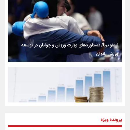
«هورامان»؛ میراثی که جهان را شیفته کرد
شکستگیِ بزرگ؛ روایتِ یک استخوان، یک نسل، یک توهم!
اینفو برنا/ دستاوردهای وزارت ورزش و جوانان در توسعه
ورزش بانوان
رسانه ملی و حق مردم برای شنیدن صدای رئیس‌جمهوری
روایت ایران از کنار مردم
از طلوع خیابان‌ها تا غروب اشک
پرونده ویژه