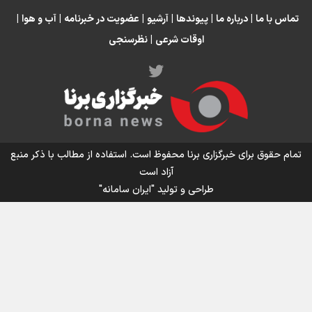
انتظار حضور تیم‌های بزرگ مثل استقلال در لیگ هستیم
تورم ۵۸ درصدی معدن / وقتی هزینه استخراج از توان قیمت‌گذاری سبقت
تماس با ما
|
درباره ما
|
پیوندها
|
آرشیو
|
عضویت در خبرنامه
|
آب و هوا
|
می‌گیرد/ رشد ۳۰۰ تا ۴۰۰ درصدی مواد ناریه
اوقات شرعی
|
نظرسنجی
اینفو برنا / توصیه‌هایی طلایی برای پیاده روی اربعین
تمام حقوق برای خبرگزاری برنا محفوظ است. استفاده از مطالب با ذکر منبع
آزاد است
طراحی و تولید
"ایران سامانه"
اینفو برنا / جدول کامل فاصله مرز شلمچه تا شهرهای زیارتی
عراق