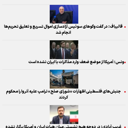
قالیباف: در گفت‌وگوهای سوئیس آزادسازی اموال تسریع و تعلیق تحریم‌ها
انجام شد
ونس: آمریکا از موضع ضعف وارد مذاکرات با ایران نشده است
جنبش‌های فلسطینی اظهارات «شورای صلح» ترامپ علیه آنروا را محکوم
کردند
غریب آبادی: در دوحه هیچ نشستی میان هیات ایران و آمریکا برگزار نشده