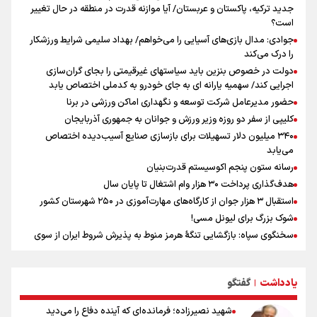
علی‌نژاد در مراسم انجمن ورزشی نویسان در روز خبرنگار : رسانه‌های خبری
جدید ترکیه، پاکستان و عربستان/ آیا موازنه قدرت در منطقه در حال تغییر
در سال گذشته تا به امروز اتفاقات بزرگی را رقم زدند
است؟
نشست استاندار فارس با خبرنگاران
جوادی: مدال بازی‌های آسیایی را می‌خواهم/ بهداد سلیمی شرایط ورزشکار
را درک می‌کند
دولت در خصوص بنزین باید سیاستهای غیرقیمتی را بجای گران‌سازی
اجرایی کند/ سهمیه یارانه ای به جای خودرو به کدملی اختصاص یابد
حضور مدیرعامل شرکت توسعه و نگهداری اماکن ورزشی در برنا
کلیپی از سفر دو روزه وزیر ورزش و جوانان به جمهوری آذربایجان
۳۴۰ میلیون دلار تسهیلات برای بازسازی صنایع آسیب‌دیده اختصاص
می‌یابد
رسانه ستون پنجم اکوسیستم قدرت‌بنیان
هدف‌گذاری پرداخت ۳۰ هزار وام اشتغال تا پایان سال
استقبال ۳ هزار جوان از کارگاه‌های مهارت‌آموزی در ۲۵۰ شهرستان کشور
شوک بزرگ برای لیونل مسی!
سخنگوی سپاه: بازگشایی تنگۀ هرمز منوط به پذیرش شروط ایران از سوی
آمریکاست و ارتباطی به مذاکرات ایران و عمان ندارد
علت نامگذاری ۱۷ مرداد به عنوان روز خبرنگار چیست؟
یادداشت
گفتگو
ورود مواد آلاینده به منابع آب از نگرانی‌های جدی دوران جنگ است/ خطر از
|
دست رفتن باروری خاک
شهید نصیرزاده؛ فرمانده‌ای که آینده دفاع را می‌دید
مروری بر زندگینامه خبرنگار شهید «محمود صارمی»