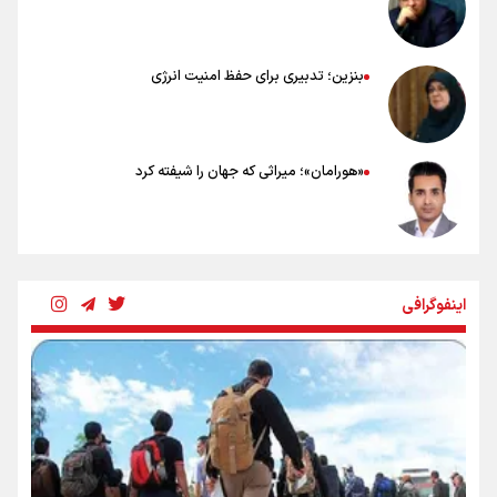
بنزین؛ تدبیری برای حفظ امنیت انرژی
«هورامان»؛ میراثی که جهان را شیفته کرد
شکستگیِ بزرگ؛ روایتِ یک استخوان، یک نسل، یک توهم!
اینفوگرافی
رسانه ملی و حق مردم برای شنیدن صدای رئیس‌جمهوری
روایت ایران از کنار مردم