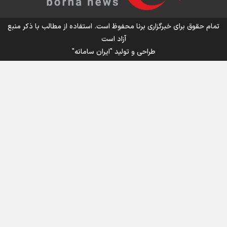
اینفو برنا/ میزان مالیات بر ارزش افزوده چقدر است؟
تمام حقوق برای خبرگزاری برنا محفوظ است. استفاده از مطالب با ذکر منبع
آزاد است
طراحی و تولید
"ایران سامانه"
اینفوبرنا/ سقف معافیت مالیاتی حقوق کارکنان دولت و
بازنشستگان در بودجه ۱۴۰۵ چقدر است؟