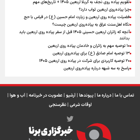
تقویم پیاده روی نجف به کربلا اربعین ۱۴۰۵ + تاریخ‌های مهم
چرا پیاده‌روی اربعین ثواب دارد؟
رابطه کارگر و کارفرما در اندیشه رهبر شهید: از تضاد به
زوجیت
فضیلت پیاده روی اربعین و زیارت امام حسین (ع) در قیاس با حج
نگاه اهل‌سنت عراق به پیاده‌روی اربعین چیست؟
آنچه که زائران اربعین حسینی ۱۴۰۵ قبل از سفر پیاده روی اربعین باید
بدانند
۱۰ توصیه مهم به زائران و خادمان پیاده روی اربعین
اینفو برنا / جدول کامل فاصله مرز شلمچه تا شهرهای زیارتی
۱۳ توصیه امام صادق (ع) برای پیاده‌روی اربعین
۲۰ توصیه کاربردی برای شرکت در پیاده روی اربعین ۱۴۰۵
عراق
پاسخ به سه‌ شبهه درباره پیاده‌روی اربعین
تماس با ما
|
درباره ما
|
پیوندها
|
آرشیو
|
عضویت در خبرنامه
|
آب و هوا
|
اوقات شرعی
|
نظرسنجی