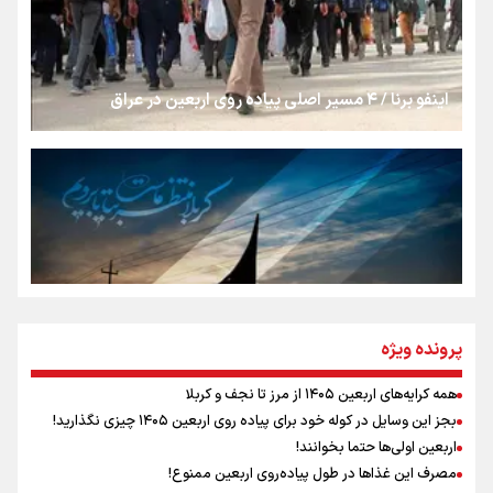
از طلوع خیابان‌ها تا غروب اشک
اینفو برنا / ۴ مسیر اصلی پیاده روی اربعین در عراق
جمله‌ای که بغض چهارماهه را شکست؛ «آهای مردم، آقا از
تهران رفتند»
سه حسرتی که به دلم ماند
مومنِ مقتدرِ مظلوم
پرونده ویژه
همه کرایه‌های اربعین ۱۴۰۵ از مرز تا نجف و کربلا
اینفو برنا / توصیه‌هایی طلایی برای پیاده روی اربعین
بجز این وسایل در کوله خود برای پیاده روی اربعین ۱۴۰۵ چیزی نگذارید!
نگاه تمدنی رهبر شهید به فضای مجازی
اربعین اولی‌ها حتما بخوانند!
مصرف این غذاها در طول پیاده‌روی اربعین ممنوع!