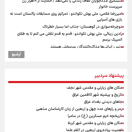
مستمری مددجویان کفاف زندگی را نمی‌دهد / حمایت از ۱۹هزار زن‌
سرپرست خانوار
امیررضا غلامی، ملی پوش تکواندو : تمرکزم روی مسابقات پاکستان است نه
بازی های آسیایی
دوچرخه‌سواری در کوهستان؛ جذاب اما بسیار خطرناک
رادین زینالی، ملی پوش تکواندو : قدم به قدم تلاش می کنم تا به طلای
المپیک برسم
ونس: ایرانی‌ها مذاکره‌کنندگان سرسختی هستند
کانال ۱۴ رژیم اسرائیل: عوامل وابسته به ایران در خیابان‌های تل‌آویو قدم
آرشیو
می‌زنند
جابجایی مرکز ثقل اقتصاد جهان انجام شد/ فرصت طلایی برای اقتصاد
ایران +نمودار
پیشنهاد سردبیر
رئیس جمهور : فشار خارجی در دولت چهاردهم به بیشترین حد خود رسیده
پزشکیان : حدود ۷ هزار مگاوات نیروگاه پنل خورشیدی وارد مدار شده است
مکان های زیارتی و مقدس شهر نجف
روایت پزشکیان از انحلال بانک آینده
تاریخ و پیشینه شهر کاظمین عراق
شنیده شدن صدای ۲ انفجار در یک نفتکش در حال عبور از تنگه هرمز
جاهای دیدنی بغداد عراق
اردوی تیم ملی تکواندو
رمز و رازهای عدد چهل و اربعین از زبان کارشناسان مذهبی
توضیح دکتر پزشکیان درباره چرایی حذف ارز ترجیحی
تاریخچه حرم عسکرین (ع) در سامرا
رئیس جمهور : باید به سمتی برویم که یارانه‌های دهک‌های بالا کمتر و به
مکان های زیارتی و مقدس شهر کربلا
دهک‌های پایین پرداخت شود
اهمیت پیاده‌روی اربعین در کلام علما