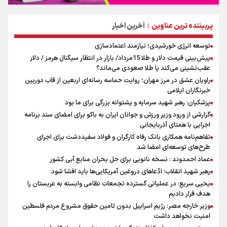
پربیننده ترین عناوین
آخرین اخبار
|
توسعه انرژی خورشیدی؛ نیازمند اعتمادسازی
پیش‌بینی قیمت دلار و طلا 15مرداد/ بازار در انتظار سیگنال هرمز / دلار
عقب‌نشینی می‌کند یا طلا صعودی می‌ماند؟
راویان عشق در مرز مهران؛ روایت حماسه‌ رسانه‌ای اربعین از قاب دوربین
خبرنگاران ایلامی
پزشکیان: رهبر شهید سرمایه و پشتوانه بزرگی برای ما بود
گزارشی از ورود وزیر ورزش و جوانان ایران به باکو برای امضای سند برنامه
اجرایی با همتای آذربایجانی
تفاهم‌نامه همکاری بانک رفاه کارگران و فولاد سفیددشت برای اجرای
طرح‌های توسعه‌ای امضا شد
عماد احمدوند : نسخه نانویی برای حل بحران منابع آبی کشور
رهبر شهید انقلاب: ادّعاهای دروغین آمریکایی‌ها باید افشا شود
یحیی سریع: در عملیاتی گسترده تجمعات نظامی وابسته به عربستان را
هدف قرار دادیم
وزیر خارجه مصر: رژیم اسراییل بدون تامین حقوق مشروع مردم فلسطین
امنیت نخواهد داشت