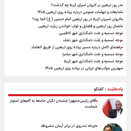
پالایشگاه بزرگ نفت روسیه هدف حمله قرار گرفت
در روز اربعین بر کاروان اسرای کربلا چه گذشت؟
شایعات و ابهامات عمومی درباره پیاده روی اربعین ۱۴۰۵
کاروان اسیران کربلا در روز اربعین امام حسین (ع) کجا بود؟
اعمال روز اربعین و فضایل و ثواب خواندن زیارت اربعین
وجه تسمیه و علت نامگذاری شهر کاظمین
وجه تسمیه و علت نامگذاری شهر نجف
راهنمای کامل درباره مسیر پیاده روی اربعین از طریق العلماء
وجه تسمیه و علت نامگذاری شهر سامرا
وجه تسمیه و علت نامگذاری شهر کربلا
بهترین موکب‌های ایرانی در پیاده روی اربعین ۱۴۰۵
توصیه هایی مهم برای پیچ خوردگی پا در پیاده روی اربعین
خطرات پیاده روی اربعین/ ۷ راهنمایی برای سفری ایمن و معنوی
یادداشت
گفتگو
۲۰ نکته دوستانه درباره پیاده روی اربعین و عراقی ها
|
آقای رئیس‌جمهور! چشمان نگران جامعه به گام‌های استوار
شماست
چرخه تندروی در برابر آرمان مشروطه