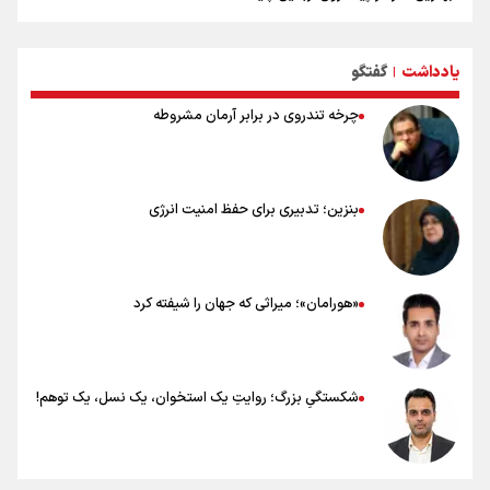
۸۰ توصیه کاربردی برای ۸۰ کیلومتر پیاده روی اربعین
توصیه های کاربردی برای زائران در پیاده روی اربعین
یادداشت
گفتگو
نکاتی مهم برای حفظ سلامت در پیاده روی اربعین
|
چرخه تندروی در برابر آرمان مشروطه
بنزین؛ تدبیری برای حفظ امنیت انرژی
«هورامان»؛ میراثی که جهان را شیفته کرد
شکستگیِ بزرگ؛ روایتِ یک استخوان، یک نسل، یک توهم!