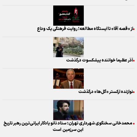
از «قصه آقا» تا ایستگاه مطالعه؛ روایت فرهنگی یک وداع
آذر عظیما خواننده پیشکسوت درگذشت
نوازنده ارکستر «گل‌ها» درگذشت
محمدخانی سخنگوی شهرداری تهران: ستاد نانو یادگار ایرانی‌ترین رهبر تاریخ
این سرزمین است