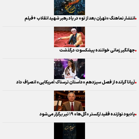
انتشار نماهنگ «تهران بعد از تو» در یاد رهبر شهید انقلاب +فیلم
جهانگیر زمانی خواننده پیشکسوت درگذشت
آریانا گرانده از فصل سیزدهم «داستان ترسناک آمریکایی» انصراف داد
یادبود نوازنده فقید ارکستر «گل‌ها» ۱۹ تیر برگزار می‌شود