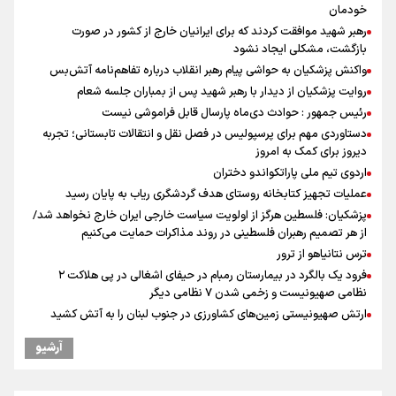
خودمان
رهبر شهید موافقت کردند که برای ایرانیان خارج از کشور در صورت
بازگشت، مشکلی ایجاد نشود
واکنش پزشکیان به حواشی پیام رهبر انقلاب درباره تفاهم‌نامه آتش‌بس
روایت پزشکیان از دیدار با رهبر شهید پس از بمباران جلسه شعام
رئیس جمهور : حوادث دی‌ماه پارسال قابل فراموشی نیست
دستاوردی مهم برای پرسپولیس در فصل نقل و انتقالات تابستانی؛ تجربه
دیروز برای کمک به امروز
اردوی تیم ملی پاراتکواندو دختران
عملیات تجهیز کتابخانه روستای هدف گردشگری ریاب به پایان رسید
پزشکیان: فلسطین هرگز از اولویت سیاست خارجی ایران خارج نخواهد شد/
از هر تصمیم رهبران فلسطینی در روند مذاکرات حمایت می‌کنیم
ترس نتانیاهو از ترور
فرود یک بالگرد در بیمارستان رمبام در حیفای اشغالی در پی هلاکت ۲
نظامی صهیونیست و زخمی شدن ۷ نظامی دیگر
ارتش صهیونیستی زمین‌های کشاورزی در جنوب لبنان را به آتش کشید
چه کسی باید قیمت‌ها را تعیین کند؟
آرشیو
بازگشت روان دو میلیون و هشتصد هزار زائر اربعین از مرزهای شش‌گانه
زائران اربعین حسینی در مرز تمرچین