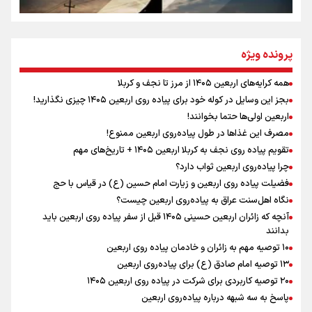
نگاه تمدنی رهبر شهید به فضای مجازی
پرونده ویژه
همه کرایه‌های اربعین ۱۴۰۵ از مرز تا نجف و کربلا
اینفو برنا / توصیه‌هایی طلایی برای پیاده روی اربعین
بجز این وسایل در کوله خود برای پیاده روی اربعین ۱۴۰۵ چیزی نگذارید!
رابطه کارگر و کارفرما در اندیشه رهبر شهید: از تضاد به
اربعین اولی‌ها حتما بخوانند!
زوجیت
مصرف این غذاها در طول پیاده‌روی اربعین ممنوع!
تقویم پیاده روی نجف به کربلا اربعین ۱۴۰۵ + تاریخ‌های مهم
چرا پیاده‌روی اربعین ثواب دارد؟
اقتدار علمی و استقلال ملی؛ میراث رهبر شهید که با خون
ماندگار شد
فضیلت پیاده روی اربعین و زیارت امام حسین (ع) در قیاس با حج
نگاه اهل‌سنت عراق به پیاده‌روی اربعین چیست؟
آنچه که زائران اربعین حسینی ۱۴۰۵ قبل از سفر پیاده روی اربعین باید
بدانند
۱۰ توصیه مهم به زائران و خادمان پیاده روی اربعین
اینفو برنا / جدول کامل فاصله مرز شلمچه تا شهرهای زیارتی
۱۳ توصیه امام صادق (ع) برای پیاده‌روی اربعین
۲۰ توصیه کاربردی برای شرکت در پیاده روی اربعین ۱۴۰۵
عراق
پاسخ به سه‌ شبهه درباره پیاده‌روی اربعین