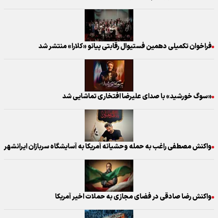
فراخوان تکمیلی دهمین فستیوال رقابتی پیانو «کلارا» منتشر شد
«سوگ خورشید» با صدای علیرضا افتخاری تماشایی شد
واکنش مصطفی راغب به حمله‌ وحشیانه‌ آمریکا به آسایشگاه سربازان ایرانشهر
واکنش رضا صادقی در فضای مجازی به حملات اخیر آمریکا