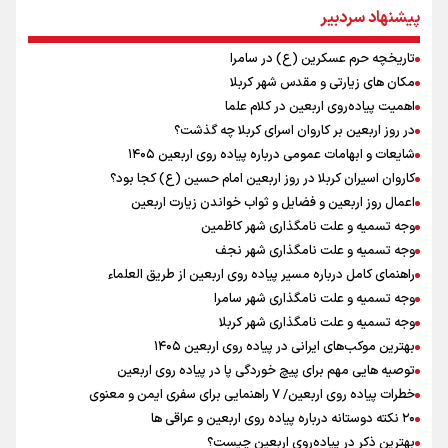
پزشکیان: سخت‌ترین شرایط ممکن پس از انقلاب را تجربه میکنیم/ اگر تا
پیشنهاد سردبیر
امروز مانده‌ایم بخاطر همه‌ مردم نجیب ایران بوده است/ رهبر شهید مثل
کوه پشتیبان و حامی دولت بود
تاریخچه حرم عسکرین (ع) در سامرا
راویان عشق در مرز مهران؛ روایت حماسه‌ رسانه‌ای اربعین از قاب دوربین
مکان های زیارتی و مقدس شهر کربلا
خبرنگاران ایلامی
اهمیت پیاده‌روی اربعین در کلام علما
ایران آقای بلامنازع تنگه هرمز
در روز اربعین بر کاروان اسرای کربلا چه گذشت؟
تصاویری از آتش زدن درختان زیتون فلسطینیان به دست صهیونیستها
شایعات و ابهامات عمومی درباره پیاده روی اربعین ۱۴۰۵
وزیر خارجه مصر: رژیم اسراییل بدون تامین حقوق مشروع مردم فلسطین
کاروان اسیران کربلا در روز اربعین امام حسین (ع) کجا بود؟
امنیت نخواهد داشت
اعمال روز اربعین و فضایل و ثواب خواندن زیارت اربعین
وجه تسمیه و علت نامگذاری شهر کاظمین
وجه تسمیه و علت نامگذاری شهر نجف
راهنمای کامل درباره مسیر پیاده روی اربعین از طریق العلماء
وجه تسمیه و علت نامگذاری شهر سامرا
وجه تسمیه و علت نامگذاری شهر کربلا
بهترین موکب‌های ایرانی در پیاده روی اربعین ۱۴۰۵
توصیه هایی مهم برای پیچ خوردگی پا در پیاده روی اربعین
خطرات پیاده روی اربعین/ ۷ راهنمایی برای سفری ایمن و معنوی
۲۰ نکته دوستانه درباره پیاده روی اربعین و عراقی ها
بهترین ذکر در پیاده‌روی اربعین چیست؟