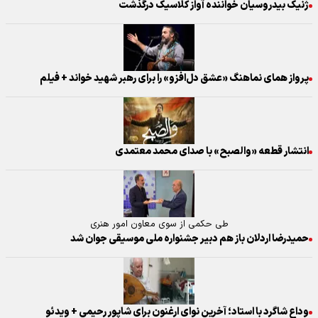
ژنیک بیدروسیان خواننده آواز کلاسیک درگذشت
پرواز همای نماهنگ «عشق دل‌افزو» را برای رهبر شهید خواند + فیلم
انتشار قطعه «والصبح» با صدای محمد معتمدی
طی حکمی از سوی معاون امور هنری
حمیدرضا اردلان باز هم دبیر جشنواره ملی موسیقی جوان شد
وداع شاگرد با استاد؛ آخرین نوای ارغنون برای شاپور رحیمی + ویدئو