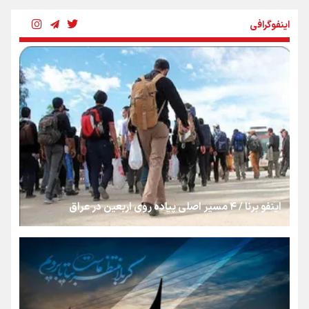
رسانه ملی و حق مردم برای شنیدن صدای رئیس‌جمهوری
اینفوگرافی
روایت ایران از کنار مردم
از طلوع خیابان‌ها تا غروب اشک
جمله‌ای که بغض چهارماهه را شکست؛ «آهای مردم، آقا از
تهران رفتند»
اینفو برنا / ۴ مسیر اصلی پیاده روی اربعین در عراق
سه حسرتی که به دلم ماند
مومنِ مقتدرِ مظلوم