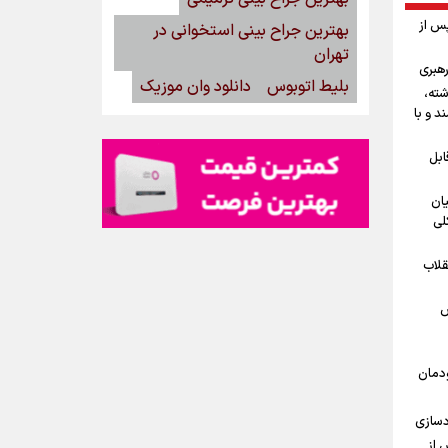
پس از
بهترین جراح بینی استخوانی در
تهران
رهبری
بلیط اتوبوس
دانلود وان موزیک
شته،
د و با
ابل
یان
لی
قلاب
ش
ودمان
دسازی
 از