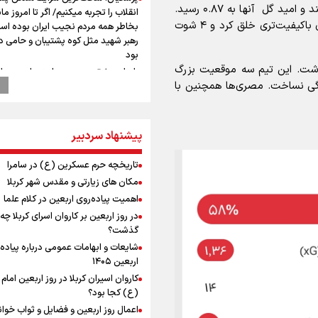
محوطه جریمه بود، اما تنها یک ضربه در چارچوب داشتند و امید گل آنها به ۰.۸۷ رسید.
انقلاب را تجربه میکنیم/ اگر تا امروز مان
در مقابل مصر با ۱۴ شوت و امبد گل ۱.۳۶ موقعیت‌های باکیفیت‌تری خلق کرد و ۴ شوت
بخاطر همه‌ مردم نجیب ایران بوده اس
رهبر شهید مثل کوه پشتیبان و حامی 
بود
اشت. این تیم سه موقعیت بزرگ
راویان عشق در مرز مهران؛ روایت حماس
زرگی نساخت. مصری‌ها همچنین با
رسانه‌ای اربعین از قاب دوربین خبرنگارا
ایلامی
اردوی تیم ملی پاراتکواندو دختران
پیشنهاد سردبیر
پیش‌بینی قیمت دلار و طلا 
انتظار سیگنال هرمز / دلار عقب‌نشینی 
یا طلا صعودی می‌ماند؟
تاریخچه حرم عسکرین (ع) در سامرا
پزشکیان: فلسطین هرگز از اولویت سی
مکان های زیارتی و مقدس شهر کربلا
خارجی ایران خارج نخواهد شد/ از هر 
اهمیت پیاده‌روی اربعین در کلام علما
رهبران فلسطینی در روند مذاکرات حما
در روز اربعین بر کاروان اسرای کربلا چه
می‌کنیم
گذشت؟
عملیات تجهیز کتابخانه روستای هدف
شایعات و ابهامات عمومی درباره پیاده
گردشگری ریاب به پایان رسید
اربعین ۱۴۰۵
ترس نتانیاهو از ترور
کاروان اسیران کربلا در روز اربعین اما
فرود یک بالگرد در بیمارستان رمبام در
(ع) کجا بود؟
اشغالی در پی هلاکت ۲ نظامی
اعمال روز اربعین و فضایل و ثواب خوا
زخمی شدن ۷ نظامی دیگر