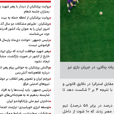
روایت پزشکیان از دیدار با رهبر شهید 
بمباران جلسه شعام
روایت پزشکیان از لحظه حمله به بیت 
پزشکیان : علیرغم مشکلات دو سال گذ
امروز ایران را به عنوان یک کشور قدرتمن
عزت می‌شناسند
رئیس جمهور : حوادث دی‌ماه پارسال ق
فراموشی نیست
رهبر شهید موافقت کردند که برای ایران
خارج از کشور در صورت بازگشت، مشک
ایجاد نشود
ات پنالتی، در جریان بازی نیز
واکنش پزشکیان به حواشی پیام رهبر ان
درباره تفاهم‌نامه آتش‌بس
پرچم ایران و تصویر رهبر انقلاب بر دو
ابل استرالیا در دقایق قانونی و
نیروهای امنیتی عراق
وقت‌های اضافه موفق شد حریفش را در ضربات پنالتی با نتیجه ۴ بر ۲ شکست دهد تا
رئیس جمهور : باید پُست‌ها را به افراد
شایسته بدهیم نه به هم‌جناحی‌های خ
دختران تیم ملی پاراتکواندو ایران
در این دیدار استرالیا با وجود مالکیت کمتر توپ (۴۲ درصد در برابر ۵۸ درصد)، تیم
توسعه انرژی خورشیدی؛ نیازمند اعتما
تهاجمی‌تری بود. استرالیایی‌ها ۱۶ شوت به سمت دروازه مصر زدند که ۱۰ شوت از داخل
پزشکیان: سخت‌ترین شرایط ممکن پس