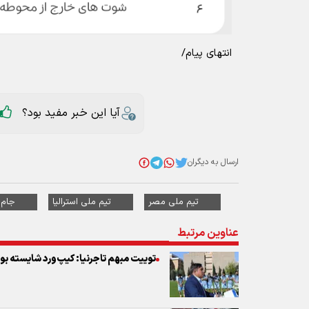
انتهای پیام/
آیا این خبر مفید بود؟
ارسال به دیگران
تیم ملی مصر
تیم ملی استرالیا
جام ج
عناوین مرتبط
توییت مبهم تاجرنیا: کیپ‌ورد شایسته ب