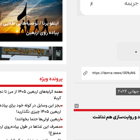
را شکست؛ «آهای مردم، 
تهران رفتند»
سه حسرتی که به دلم 
اینفو برنا / توصیه‌هایی طلایی ب
پیاده روی اربعین
مومنِ مقتدرِ مظلوم
0
نگاه تمدنی رهبر شهید
پرونده ویژه
اینفو برنا / جدول کامل فاصله م
فضای مجازی
شلمچه تا شهرهای زیارتی عراق
هانی ۲۰۲۶
همه کرایه‌های اربعین ۱۴۰۵ از 
کربلا
رابطه کارگر و کارفرما د
بجز این وسایل در کوله خود برای پیاده
اندیشه رهبر شهید: از 
اربعین ۱۴۰۵ چیزی نگذارید!
به زوجیت
ود و روایت‌سازی هم نداشت
اربعین اولی‌ها حتما بخوانند!
مصرف این غذاها در طول پیاده‌روی ار
اقتدار علمی و استقلا
ممنوع!
اینفو برنا/ میزان مالیات بر ارزش
میراث رهبر شهید که با