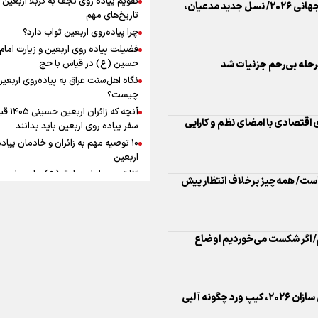
ماندگار شد
تحلیل کلی مرحله یک‌هشتم نهایی جام جهانی ۲۰۲۶/ نسل جدید مدعیان،
افزوده چقدر است؟
تاریخ‌های مهم
چرا پیاده‌روی اربعین ثواب دارد؟
فضیلت پیاده روی اربعین و زیارت امام
حسین (ع) در قیاس با حج
نگاه اهل‌سنت عراق به پیاده‌روی اربعی
اینفوبرنا/ سقف معافیت مالیاتی
چیست؟
آنچه که زائران ار
حقوق کارکنان دولت و بازنشست
ی اقتصادی با امضای نظم و کارایی
سفر پیاده روی اربعین باید بدانند
در بودجه ۱۴۰۵ چقدر است؟
۱۰ توصیه مهم به زائران و خادمان پیاد
اربعین
۱۳ توصیه امام صادق (ع) برای پیاده‌ر
ست/ همه‌چیز برخلاف انتظار پیش
اربعین
۲۰ توصیه کاربردی برای شرکت در پیاد
اینفوبرنا/ حداقل حقوق
اربعین ۱۴۰۵
پاسخ به سه‌ شبهه درباره پیاده‌روی ارب
م/ اگر شکست می‌خوردیم اوضاع
بازنشستگان کشوری و لشکری د
لایحه بودجه سال ۱۴۰۵ چقدر است؟
بررسی آمار تقابل یاران مسی برابر شگفتی سازان ۲۰۲۶، کیپ ورد چگونه آلبی