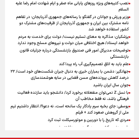
نصب کتیبه‌های ویژه روزهای پایانی ماه صفر و ایام شهادت امام رضا علیه
اینفو برنا / توصیه‌هایی طلایی برای پیاده روی اربعین
السلام
جمله‌ای که بغض چهارماهه را شکست؛ «آهای مردم، آقا از
وزیر ورزش و جوانان در گفتگو با رسانه‌های جمهوری آذربایجان: در تفاهم
تهران رفتند»
نامه مشترک بین ایران و جمهوری آذربایجان از ظرفیت‌های مشترک دو
کشور استفاده خواهد شد
پزشکیان: مذاکره به معنای تسلیم نیست/ دولت برای خدمت به مردم
سه حسرتی که به دلم ماند
خواهد ایستاد/ هیچ اختلافی میان دولت و نیروهای مسلح وجود ندارد
توضیحات مدیرکل امور فنی صندوق بازنشستگی درباره جزئیات قانون
بازنشستگی
علم باید به اتاق تصمیم‌گیری آب راه پیدا کند
جهانگیر: دشمن با بمباران خبری به دنبال جبران شکست‌های خود است/ ۲۲
درصد کاهش پرونده‌های مسن قضایی در سایه هوشمندسازی
اینفو برنا / جدول کامل فاصله مرز شلمچه تا شهرهای زیارتی
جوان سال ایران باشید
عراق
با نسل Z نمی‌توان منفعلانه برخورد کرد/ دانشجو باید سازنده فعالیت
فرهنگی باشد، نه فقط مخاطب آن
یوسفی: جای بخیه سرم یادگار یک سانحه است، نه دعوا!/ انتظار داشتیم تیم
ملی از گروهش صعود کند + فیلم
مردی که تاریخ را با دوربین و موتورسیکلت ثبت کرد
رابرت دنیرو: کشور من دیگر دوست‌داشتنی نیست
دبیر فدراسیون بولینگ و بیلیارد: از رسانه ملی انتظار حمایت داریم/ در