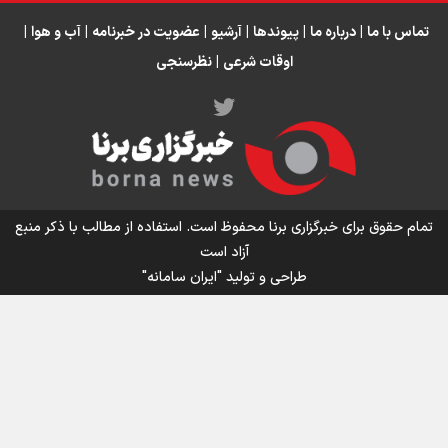
انتظار حضور تیم‌های بزرگ مثل استقلال در لیگ هستیم
تورم ۵۸ درصدی معدن / وقتی هزینه استخراج از توان قیمت‌گذاری سبقت
تماس با ما
|
درباره ما
|
پیوندها
|
آرشیو
|
عضویت در خبرنامه
|
آب و هوا
|
می‌گیرد/ رشد ۳۰۰ تا ۴۰۰ درصدی مواد ناریه
اوقات شرعی
|
نظرسنجی
اینفو برنا/ میزان مالیات بر ارزش افزوده چقدر است؟
تمام حقوق برای خبرگزاری برنا محفوظ است. استفاده از مطالب با ذکر منبع
آزاد است
طراحی و تولید
"ایران سامانه"
اینفوبرنا/ سقف معافیت مالیاتی حقوق کارکنان دولت و
بازنشستگان در بودجه ۱۴۰۵ چقدر است؟