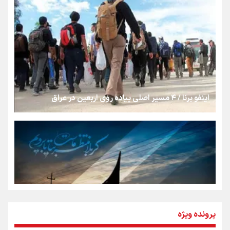
«هورامان»؛ میراثی که جهان را شیفته کرد
شکستگیِ بزرگ؛ روایتِ یک استخوان، یک نسل، یک توهم!
اینفو برنا / ۴ مسیر اصلی پیاده روی اربعین در عراق
رسانه ملی و حق مردم برای شنیدن صدای رئیس‌جمهوری
روایت ایران از کنار مردم
از طلوع خیابان‌ها تا غروب اشک
پرونده ویژه