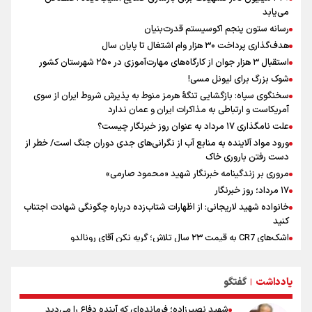
در سال گذشته تا به امروز اتفاقات بزرگی را رقم زدند
می‌یابد
سیدمناف هاشمی در مراسم انجمن ورزشی نویسان : قدردان زحمات اهالی
رسانه ستون پنجم اکوسیستم قدرت‌بنیان
رسانه به ویژه ورزشی نویسان هستیم
هدف‌گذاری پرداخت ۳۰ هزار وام اشتغال تا پایان سال
سخنگوی سپاه: بازگشایی تنگۀ هرمز منوط به پذیرش شروط ایران از سوی
استقبال ۳ هزار جوان از کارگاه‌های مهارت‌آموزی در ۲۵۰ شهرستان کشور
آمریکاست و ارتباطی به مذاکرات ایران و عمان ندارد
شوک بزرگ برای لیونل مسی!
سخنگوی سپاه: بازگشایی تنگۀ هرمز منوط به پذیرش شروط ایران از سوی
آمریکاست و ارتباطی به مذاکرات ایران و عمان ندارد
علت نامگذاری ۱۷ مرداد به عنوان روز خبرنگار چیست؟
ورود مواد آلاینده به منابع آب از نگرانی‌های جدی دوران جنگ است/ خطر از
دست رفتن باروری خاک
مروری بر زندگینامه خبرنگار شهید «محمود صارمی»
۱۷ مرداد؛ روز خبرنگار
خانواده شهید لاریجانی: از اظهارات شتاب‌زده درباره چگونگی شهادت اجتناب
کنید
اشک‌های CR7 به قیمت ۲۳ سال تلاش؛ گریه نکن آقای رونالدو
حیدری: افزایش تیم‌های جام جهانی هم سود داشت و هم ضرر/ تیم ملی در
جام جهانی مردود نشد
یادداشت
گفتگو
|
تلاش مدام برای زنده نگه داشتن هنر ایرانی
نصرتی: پاسخ بیرانوند سنخیتی با صحبت‌های علی دایی نداشت/
شهید نصیرزاده؛ فرمانده‌ای که آینده دفاع را می‌دید