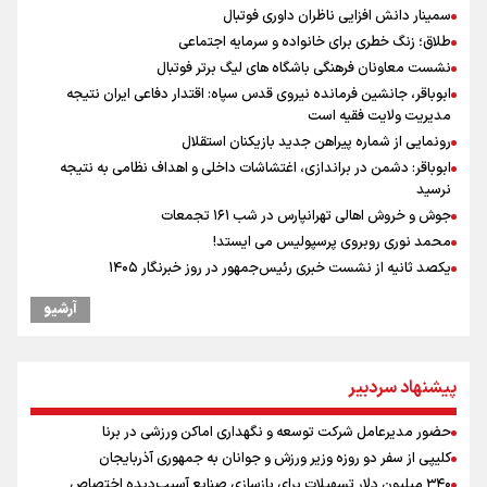
سمینار دانش افزایی ناظران داوری فوتبال
طلاق؛ زنگ خطری برای خانواده و سرمایه اجتماعی
نشست معاونان فرهنگی باشگاه های لیگ برتر فوتبال
ابوباقر، جانشین فرمانده نیروی قدس سپاه: اقتدار دفاعی ایران نتیجه
مدیریت ولایت فقیه است
رونمایی از شماره پیراهن جدید بازیکنان استقلال
ابوباقر: دشمن در براندازی، اغتشاشات داخلی و اهداف نظامی به نتیجه
نرسید
جوش و خروش اهالی تهرانپارس در شب ۱۶۱ تجمعات
محمد نوری روبروی پرسپولیس می ایستد!
یکصد ثانیه از نشست خبری رئیس‌جمهور در روز خبرنگار ۱۴۰۵
رهبر شهید انقلاب: آمریکایی‌ها صدها هزار نفر را با بمب اتم کشتند بدون
آرشیو
هیچ استدلالی!
آیا رئیس‌جمهور از وضعیت سفره مردم خبر دارد؟
یوسفی: جای بخیه سرم یادگار یک سانحه است، نه دعوا!/ انتظار داشتیم تیم
پیشنهاد سردبیر
ملی از گروهش صعود کند + فیلم
مراسم گرامیداشت روز خبرنگار
حضور مدیرعامل شرکت توسعه و نگهداری اماکن ورزشی در برنا
ونس: در حال کار بر روی ایجاد یک سیستم ناوبری امن هستیم
کلیپی از سفر دو روزه وزیر ورزش و جوانان به جمهوری آذربایجان
علی‌نژاد در مراسم انجمن ورزشی نویسان در روز خبرنگار : رسانه‌های خبری
۳۴۰ میلیون دلار تسهیلات برای بازسازی صنایع آسیب‌دیده اختصاص