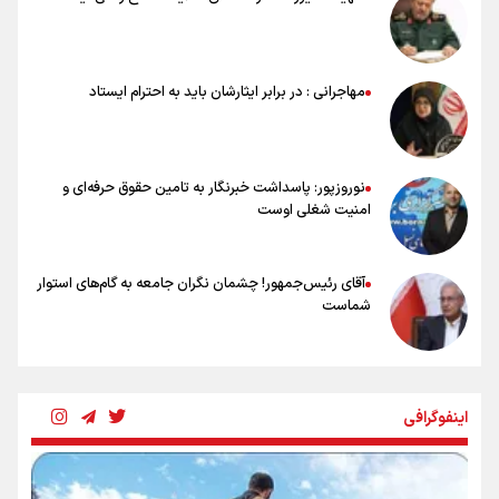
ملی‌پوشان نباید از خودشان تعریف کنند!
خلعتبری: جای دو سه نفر در جام جهانی خالی بود/ تیم ملی نیاز به تغییر
نسل دارد/ دوست دارم آرژانتین قهرمان شود
شاهرخی: اندازه داشته‌هایمان از بازار جام جهانی برداشت کردیم/ دودستی
مهاجرانی : در برابر ایثارشان باید به احترام ایستاد
سرنوشت صعود را به تیم‌های دیگر سپردیم
عالمی: جام جهانی از مرحله حذفی جان گرفت/ درباره شیوه بازی تیم ملی
نقد وجود دارد
نوروزپور: پاسداشت خبرنگار به تامین حقوق حرفه‌ای و
امنیت شغلی اوست
آقای رئیس‌جمهور! چشمان نگران جامعه به گام‌های استوار
شماست
چرخه تندروی در برابر آرمان مشروطه
اینفوگرافی
بنزین؛ تدبیری برای حفظ امنیت انرژی