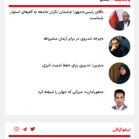
۲۰ نکته دوستانه درباره پیاده روی اربعین و عراقی ها
آقای رئیس‌جمهور! چشمان نگران جامعه به گام‌های استوار
شماست
چرخه تندروی در برابر آرمان مشروطه
بنزین؛ تدبیری برای حفظ امنیت انرژی
«هورامان»؛ میراثی که جهان را شیفته کرد
شکستگیِ بزرگ؛ روایتِ یک استخوان، یک نسل، یک توهم!
اینفوگرافی