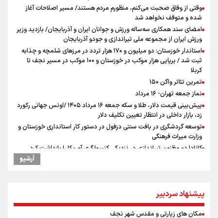
وقتی از وفاق صحبت می‌کنم، منظورم مردم هستند/ مسیر اصلاحات آغاز
شده و متوقف نخواهد شد
امضای سند همکاری سه‌ساله ورزش و جوانان ایران و آذربایجان/ بازدید وزیر
ورزش ایران از مجموعه ملی تیراندازی و جودو آذربایجان
استاندار خوزستان: دو میلیون و ۱۷۰ هزار تردد در مرزهای شلمچه و چذابه
ثبت شد / برپایی هزار موکب در خوزستان و ۱۰۰ موکب در مسیر نجف تا
کربلا
تمرین تئاتر واگن ۱۵۰
نماز جمعه تهران- ۱۶ مرداد
پیش‌بینی قیمت دلار، طلا و سکه جمعه ۱۶ مرداد ۱۴۰۵ /اونس جهانی رکورد
زد، بازار داخلی در انتظار تعیین تکلیف دلار
توسعه گردشگری در بافت سنتی دزفول در دستور کار استانداری خوزستان و
وزارت میراث فرهنگی
کانادا دو مظنون تیراندازی در نزدیکی کنسولگری آمریکا را بازداشت کرد
آرشیو
ترامپ انگشت تهدید را به سمت سوئیس گرفت؛ اقتصادتان را به هم
می‌ریزم
نصیری: امیدوارم با خوشرنگ‌ترین مدال‌ها به ایران برگردیم/ حضور شهاب
حسینی در اردو به تیم انگیزه می‌دهد/ امیدوارم پرسپولیس فصل موفقی
پیشنهاد سردبیر
داشته باشد
میان صعود و سقوط
مکان های زیارتی و مقدس شهر نجف