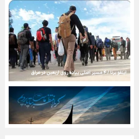
رسانه ملی و حق مردم برای شنیدن صدای رئیس‌جمهوری
روایت ایران از کنار مردم
از طلوع خیابان‌ها تا غروب اشک
اینفو برنا / ۴ مسیر اصلی پیاده روی اربعین در عراق
جمله‌ای که بغض چهارماهه را شکست؛ «آهای مردم، آقا از
تهران رفتند»
سه حسرتی که به دلم ماند