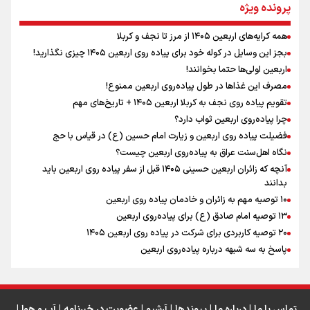
مومنِ مقتدرِ مظلوم
پرونده ویژه
همه کرایه‌های اربعین ۱۴۰۵ از مرز تا نجف و کربلا
اینفو برنا / توصیه‌هایی طلایی برای پیاده روی اربعین
بجز این وسایل در کوله خود برای پیاده روی اربعین ۱۴۰۵ چیزی نگذارید!
نگاه تمدنی رهبر شهید به فضای مجازی
اربعین اولی‌ها حتما بخوانند!
مصرف این غذاها در طول پیاده‌روی اربعین ممنوع!
تقویم پیاده روی نجف به کربلا اربعین ۱۴۰۵ + تاریخ‌های مهم
چرا پیاده‌روی اربعین ثواب دارد؟
رابطه کارگر و کارفرما در اندیشه رهبر شهید: از تضاد به
زوجیت
فضیلت پیاده روی اربعین و زیارت امام حسین (ع) در قیاس با حج
نگاه اهل‌سنت عراق به پیاده‌روی اربعین چیست؟
آنچه که زائران اربعین حسینی ۱۴۰۵ قبل از سفر پیاده روی اربعین باید
بدانند
۱۰ توصیه مهم به زائران و خادمان پیاده روی اربعین
اینفو برنا / جدول کامل فاصله مرز شلمچه تا شهرهای زیارتی
۱۳ توصیه امام صادق (ع) برای پیاده‌روی اربعین
۲۰ توصیه کاربردی برای شرکت در پیاده روی اربعین ۱۴۰۵
عراق
پاسخ به سه‌ شبهه درباره پیاده‌روی اربعین
تماس با ما
|
درباره ما
|
پیوندها
|
آرشیو
|
عضویت در خبرنامه
|
آب و هوا
|