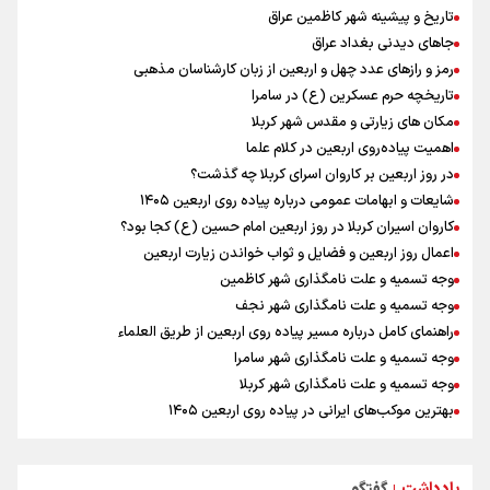
از گوشت ۴ هزار تومانی تا بازار میلیونی/ چرا با افت ۳۰ درصدی قیمت دام،
تاریخ و پیشینه شهر کاظمین عراق
گوشت ارزان نمی‌شود
جاهای دیدنی بغداد عراق
افزایش تعداد قربانیان تیراندازی در مدرسه تایلندی
رمز و رازهای عدد چهل و اربعین از زبان کارشناسان مذهبی
بازدید وزیر ورزش ایران از مجموعه ملی تیراندازی باکو یکی از مجهزترین
تاریخچه حرم عسکرین (ع) در سامرا
مراکز تیراندازی منطقه
مکان های زیارتی و مقدس شهر کربلا
دانیال شه‌بخش: اردوی ازبکستان کیفیت فنی تیم ملی را بالا برد/ برای
اهمیت پیاده‌روی اربعین در کلام علما
مدال ناگویا باید قهرمانان جهان و المپیک را شکست دهیم
در روز اربعین بر کاروان اسرای کربلا چه گذشت؟
موسی جنپو، بازیکن فصل گذشته استقلال به پانتولیکوس یونان پیوست
شایعات و ابهامات عمومی درباره پیاده روی اربعین ۱۴۰۵
پالایشگاه نفت اسلواکی منفجر شد
کاروان اسیران کربلا در روز اربعین امام حسین (ع) کجا بود؟
اعمال روز اربعین و فضایل و ثواب خواندن زیارت اربعین
وجه تسمیه و علت نامگذاری شهر کاظمین
وجه تسمیه و علت نامگذاری شهر نجف
راهنمای کامل درباره مسیر پیاده روی اربعین از طریق العلماء
وجه تسمیه و علت نامگذاری شهر سامرا
وجه تسمیه و علت نامگذاری شهر کربلا
بهترین موکب‌های ایرانی در پیاده روی اربعین ۱۴۰۵
توصیه هایی مهم برای پیچ خوردگی پا در پیاده روی اربعین
خطرات پیاده روی اربعین/ ۷ راهنمایی برای سفری ایمن و معنوی
یادداشت
گفتگو
|