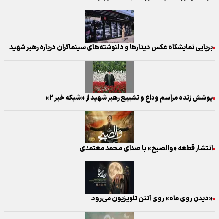
برپایی نمایشگاه عکس‌ دیدارها و دلنوشته‌های سینماگران درباره رهبر شهید
پوشش زنده مراسم وداع و تشییع رهبر شهید از «شبکه خبر ۲»
انتشار قطعه «والصبح» با صدای محمد معتمدی
«دیدن روی ماه» روی آنتن تلویزیون می‌رود