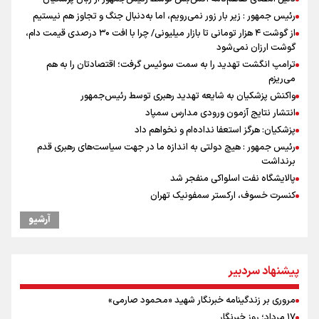
رئیس جمهور : زیر بار زور نمی‌رویم، اما به‌دنبال جنگ و تجاوز هم نیستیم
از گوشت ۴ هزار تومانی تا بازار میلیونی/ چرا با افت ۳۰ درصدی قیمت دام،
گوشت ارزان نمی‌شود
ترامپ انگشت تهدید را به سمت سوئیس گرفت؛ اقتصادتان را به هم
می‌ریزم
واکنش پزشکیان به شایعه تهدید رهبری توسط رئیس‌جمهور
انتشار نتایج آزمون ورودی مدارس سمپاد
پزشکیان: هرگز استعفا نداده‌ام و نخواهم داد
رئیس جمهور : هیچ دولتی به اندازه ما در جهت سیاست‌های رهبری قدم
برنداشت
پالایشگاه نفت اسلواکی منفجر شد
کنسرت خسوف، ارکستر سمفونیک تهران
رهبر شهید انقلاب: بمباران هیروشیما نشانگر طبیعت استکباری آمریکا است
آرشیو
میان صعود و سقوط
وزیر ورزش و جوانان ایران از مرکز ملی جودوی جمهوری آذربایجان بازدید
کرد
پیشنهاد سردبیر
موسی جنپو، بازیکن فصل گذشته استقلال به پانتولیکوس یونان پیوست
بازدید وزیر ورزش ایران از مجموعه ملی تیراندازی باکو یکی از مجهزترین
مروری بر زندگینامه خبرنگار شهید «محمود صارمی»
مراکز تیراندازی منطقه
۱۷ مرداد؛ روز خبرنگار