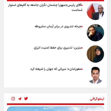
آقای رئیس‌جمهور! چشمان نگران جامعه به گام‌های استوار
شماست
چرخه تندروی در برابر آرمان مشروطه
بنزین؛ تدبیری برای حفظ امنیت انرژی
«هورامان»؛ میراثی که جهان را شیفته کرد
شکستگیِ بزرگ؛ روایتِ یک استخوان، یک نسل، یک توهم!
اینفوگرافی