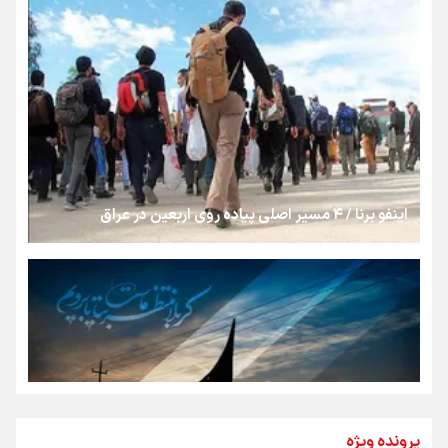
رسانه ملی و حق مردم برای شنیدن صدای رئیس‌جمهوری
روایت ایران از کنار مردم
از طلوع خیابان‌ها تا غروب اشک
اینفو برنا / ۴ مسیر اصلی پیاده روی اربعین در عراق
جمله‌ای که بغض چهارماهه را شکست؛ «آهای مردم، آقا از
تهران رفتند»
سه حسرتی که به دلم ماند
مومنِ مقتدرِ مظلوم
پرونده ویژه