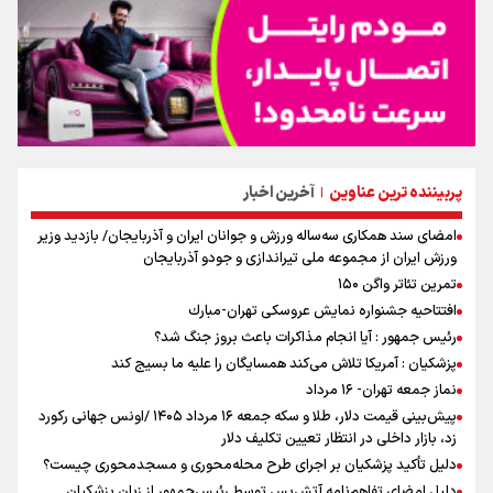
پربیننده ترین عناوین
آخرین اخبار
|
امضای سند همکاری سه‌ساله ورزش و جوانان ایران و آذربایجان/ بازدید وزیر
ورزش ایران از مجموعه ملی تیراندازی و جودو آذربایجان
تمرین تئاتر واگن ۱۵۰
افتتاحیه جشنواره نمايش عروسكى تهران-مبارك
رئیس جمهور : آیا انجام مذاکرات باعث بروز جنگ شد؟
پزشکیان : آمریکا تلاش می‌کند همسایگان را علیه ما بسیج کند
نماز جمعه تهران- ۱۶ مرداد
پیش‌بینی قیمت دلار، طلا و سکه جمعه ۱۶ مرداد ۱۴۰۵ /اونس جهانی رکورد
زد، بازار داخلی در انتظار تعیین تکلیف دلار
دلیل تأکید پزشکیان بر اجرای طرح محله‌محوری و مسجدمحوری چیست؟
دلیل امضای تفاهم‌نامه آتش‌بس توسط رئیس‌جمهور از زبان پزشکیان