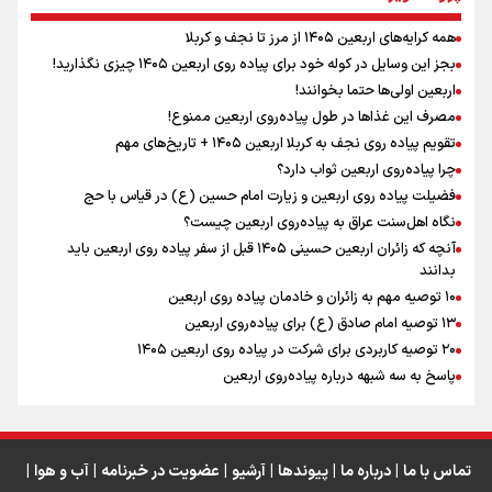
همه کرایه‌های اربعین ۱۴۰۵ از مرز تا نجف و کربلا
اینفو برنا / توصیه‌هایی طلایی برای پیاده روی اربعین
بجز این وسایل در کوله خود برای پیاده روی اربعین ۱۴۰۵ چیزی نگذارید!
نگاه تمدنی رهبر شهید به فضای مجازی
اربعین اولی‌ها حتما بخوانند!
مصرف این غذاها در طول پیاده‌روی اربعین ممنوع!
تقویم پیاده روی نجف به کربلا اربعین ۱۴۰۵ + تاریخ‌های مهم
چرا پیاده‌روی اربعین ثواب دارد؟
رابطه کارگر و کارفرما در اندیشه رهبر شهید: از تضاد به
زوجیت
فضیلت پیاده روی اربعین و زیارت امام حسین (ع) در قیاس با حج
نگاه اهل‌سنت عراق به پیاده‌روی اربعین چیست؟
آنچه که زائران اربعین حسینی ۱۴۰۵ قبل از سفر پیاده روی اربعین باید
بدانند
۱۰ توصیه مهم به زائران و خادمان پیاده روی اربعین
اینفو برنا / جدول کامل فاصله مرز شلمچه تا شهرهای زیارتی
۱۳ توصیه امام صادق (ع) برای پیاده‌روی اربعین
۲۰ توصیه کاربردی برای شرکت در پیاده روی اربعین ۱۴۰۵
عراق
پاسخ به سه‌ شبهه درباره پیاده‌روی اربعین
تماس با ما
|
درباره ما
|
پیوندها
|
آرشیو
|
عضویت در خبرنامه
|
آب و هوا
|