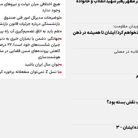
افزوده چقدر است؟
هیچ اختلافی میان دولت و نیروهای م
وجود ندارد
توضیحات مدیرکل امور فنی صندوق
بازنشستگی درباره جزئیات قانون بازن
اویدان مقاومت؛
علم باید به اتاق تصمیم‌گیری آب راه پید
 نخواهم کرد/ ایشان تا همیشه در ذهن
جهانگیر: دشمن با بمباران خبری به دنب
اینفوبرنا/ سقف معافیت مالیاتی
جبران شکست‌های خود است
حقوق کارکنان دولت و بازنشست
کاهش پرونده‌های مسن قضایی در سای
قلاب» در مصلی
هوشمندسازی
در بودجه ۱۴۰۵ چقدر است؟
جوان سال ایران باشید
با نسل Z نمی‌توان منفعلانه برخورد ک
دانشجو باید سازنده فعالیت فرهنگی ب
نه فقط مخاطب آن
یوسفی: جای بخیه سرم یادگار یک سانح
اینفوبرنا/ حداقل حقوق
است، نه دعوا!/ انتظار داشتیم تیم ملی 
لاب نقش بسته بود؟
بازنشستگان کشوری و لشکری د
گروهش صعود کند + فیلم
مردی که تاریخ را با دوربین و موتورسی
لایحه بودجه سال ۱۴۰۵ چقدر است؟
ثبت کرد
رابرت دنیرو: کشور من دیگر دوست‌داش
 ایشان - ۳
نیست