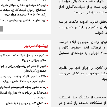
، اظهار داشت: حکمرانی فرآیندی
تورم ۵۸ درصدی معدن / وقتی هزینه
ب است و از سیاست‌گذاری آغاز
استخراج از توان قیمت‌گذاری سبقت می
ارت و ارزیابی می‌رسد.
رشد ۳۰۰ تا ۴۰۰ درصدی مواد ناریه
دروازه‌بان سرشناس پرسپولیس در آستا
حقق ندارد، افزود: حکمت بر سه
فسخ قرارداد!
احل حکمرانی باید بر همین سه
پزشکیان: مذاکره به معنای تسلیم نی
ر شوند.
دولت برای خدمت به مردم خواهد ایست
هیچ اختلافی میان دولت و نیروهای م
ری ایشان تدوین و ابلاغ می‌شد
وجود ندارد
پیشنهاد سردبیر
 و فرهنگ، ابتدا خطوط کلان و
پیش 
اد اجرایی به نهادهای مسئول
حضور مدیرعامل شرکت توسعه و نگهد
طلا و دلار در آستانه یک تغییر مهم
اماکن ورزشی در برنا
همتی: اظهارات جدید آمریکا با ادعاهای 
کلیپی از سفر دو روزه وزیر ورزش و جوان
سازگار نیست
 کلان، بر اجرای آنها نیز نظارت
جمهوری آذربایجان
طلاق؛ زنگ خطری برای خانواده و سرمای
کردند؛ موضوعی که نشان می‌دهد
۳۴۰ میلیون دلار تسهیلات برای بازساز
اجتماعی
ود.
صنایع آسیب‌دیده اختصاص می‌یابد
رونمایی از شماره پیراهن جدید بازیکنا
رسانه ستون پنجم اکوسیستم قدرت‌بنی
استقلال
هدف‌گذاری پرداخت ۳۰ هزار وام ا
محمد نوری روبروی پرسپولیس می ایس
 سیاست از یکدیگر جدا نیستند،
پایان سال
افزایش شمار شهدای لبنان به چهار هزار
از مشکلات جامعه باز کند و در
استقبال ۳ هزار جوان از کارگاه‌های
۳۳۵ شهید