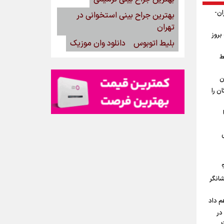
ان-
بهترین جراح بینی استخوانی در
تهران
بروز
بلیط اتوبوس
دانلود وان موزیک
ط
ن
ن را
شانگر
م داد
در