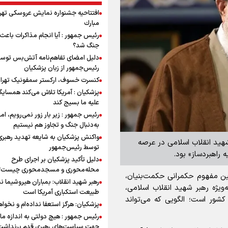
افتتاحیه جشنواره نمايش عروسكى تهر
مبارك
رئیس جمهور : آیا انجام مذاکرات باعث 
جنگ شد؟
دلیل امضای تفاهم‌نامه آتش‌بس توس
رئیس‌جمهور از زبان پزشکیان
کنسرت خسوف، ارکستر سمفونیک تهرا
پزشکیان : آمریکا تلاش می‌کند همسایگا
علیه ما بسیج کند
رئیس جمهور : زیر بار زور نمی‌رویم، اما
به‌دنبال جنگ و تجاوز هم نیستیم
واکنش پزشکیان به شایعه تهدید رهبری
 شهید انقلاب اسلامی در عرصه
توسط رئیس‌جمهور
 راهبردساز» بود.
دلیل تأکید پزشکیان بر اجرای طرح
محله‌محوری و مسجدمحوری چیست؟
ین مفهوم حکمرانی حکمت‌بنیان،
رهبر شهید انقلاب: بمباران هیروشیما ن
‌ویژه رهبر شهید انقلاب اسلامی،
طبیعت استکباری آمریکا است
کشور است؛ الگویی که می‌تواند
پزشکیان: هرگز استعفا نداده‌ام و نخواه
رئیس جمهور : هیچ دولتی به اندازه ما 
جهت سیاست‌های رهبری قدم برنداشت