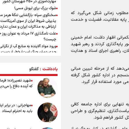
مهارت‌آموزی در ۲۵۰ شهرستان کشور
دبیرکل گردان‌های سیدالشهدا عراق: پا
شوک بزرگ برای لیونل مسی!
تجاوزهای عربستان همچنان در دستور ک
ی مطلوب زمانی شکل می‌گیرد که
است
سخنگوی سپاه: بازگشایی تنگۀ هرمز من
بر پایه عقلانیت، فضیلت و خدمت
پذیرش شروط ایران از سوی آمریکاست 
یوسفی: جای بخیه سرم یادگار یک سانح
ارتباطی به مذاکرات ایران و عمان ندارد
است، نه دعوا!/ انتظار داشتیم تیم ملی 
گروهش صعود کند + فیلم
علت نامگذاری ۱۷ مرداد به عنوان ر
کمرانی اظهار داشت: امام خمینی
چیست؟
کالبدشکافی استقلال پیش از لیگ
ر پایه‌گذاری کردند و رهبر شهید
بیست‌و‌ششم/ آبی‌پوشان با چه وضعیتی
ورود مواد آلاینده به منابع آب از نگرانی
ان، راهبری اجرای اسناد و هدایت
لیگ می‌شوند؟
جدی دوران جنگ است/ خطر از دست ر
باروری خاک
مروری بر زندگینامه خبرنگار شهید «م
صارمی»
مروری بر زندگینامه خبرنگار شهید «م
ی‌دهد که از مرحله تبیین مبانی
یادداشت
گفتگو
|
صارمی»
علت نامگذاری ۱۷ مرداد به عنوان ر
نسجم در اداره کشور شکل گرفته
چیست؟
۱۷ مرداد؛ روز خبرنگار
شهید نصیرزاده؛ فرمان
ی مورد استفاده قرار گیرد.
خانواده شهید لاریجانی: از اظهارات شتا
که آینده دفاع را می‌دی
درباره چگونگی شهادت اجتناب کنید
اشک‌های CR7 به قیمت ۲۳ سا
نکن آقای رونالدو
به تنهایی برای اداره جامعه کافی
مهاجرانی : در برابر ای
حیدری: افزایش تیم‌های جام جهانی هم
است‌گذاری، تنظیم‌گری و طراحی
باید به احترام ایستاد
داشت و هم ضرر/ تیم ملی در جام جها
ئل کشور فراهم شود.
مردود نشد
تلاش مدام برای زنده نگه داشتن هنر ای
لمی گذشته در کنار بهره‌گیری از