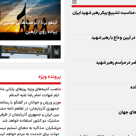
استخوان، یک نسل، ی
توهم!
 مناسبت تشییع پیکر رهبر شهید ایران
رسانه ملی و حق مردم
اینفو برنا / توصیه‌هایی طلایی ب
شنیدن صدای رئیس‌ج
پیاده روی اربعین
در آیین وداع با رهبر شهید
روایت ایران از کنار مر
ر در مراسم رهبر شهید
از طلوع خیابان‌ها تا 
پرونده ویژه
اینفو برنا / جدول کامل فاصله م
اشک
شلمچه تا شهرهای زیارتی عراق
اده
نصب کتیبه‌های ویژه روزهای پایانی ماه
ایام شهادت امام رضا علیه السلام
جمله‌ای که بغض چها
وزیر ورزش و جوانان در گفتگو با رسانه‌
را شکست؛ «آهای مردم، 
جمهوری آذربایجان: در تفاهم نامه مش
تهران رفتند»
‌های جهان
بین ایران و جمهوری آذربایجان از ظرفی
مشترک دو کشور استفاده خواهد شد
سه حسرتی که به دلم 
پزشکیان: مذاکره به معنای تسلیم نی
اینفو برنا/ میزان مالیات بر ارزش
دولت برای خدمت به مردم خواهد ایست