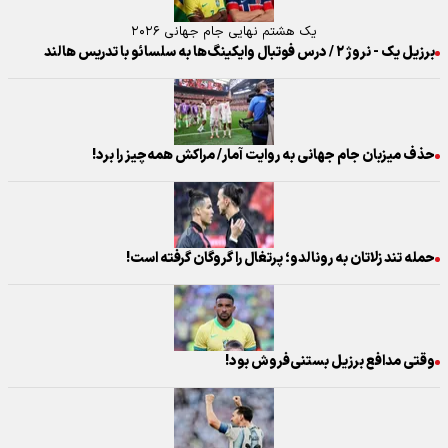
یک هشتم نهایی جام جهانی ۲۰۲۶
برزیل یک - نروژ ۲ / درس فوتبال وایکینگ‌ها به سلسائو با تدریس هالند
حذف میزبان جام جهانی به روایت آمار/ مراکش همه‌‌چیز را برد!‍
حمله تند زلاتان به رونالدو؛ پرتغال را گروگان گرفته است!
وقتی مدافع برزیل بستنی‌فروش بود!