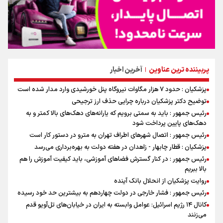
پربیننده ترین عناوین
آخرین اخبار
|
پزشکیان : حدود ۷ هزار مگاوات نیروگاه پنل خورشیدی وارد مدار شده است
توضیح دکتر پزشکیان درباره چرایی حذف ارز ترجیحی
رئیس جمهور : باید به سمتی برویم که یارانه‌های دهک‌های بالا کمتر و به
دهک‌های پایین پرداخت شود
رئیس جمهور : اتصال شهرهای اطراف تهران به مترو در دستور کار است
پزشکیان : قطار چابهار - زاهدان در هفته دولت به بهره‌برداری می‌رسد
رئیس جمهور : در کنار گسترش فضاهای آموزشی، باید کیفیت آموزش را هم
بالا ببریم
روایت پزشکیان از انحلال بانک آینده
رئیس جمهور : فشار خارجی در دولت چهاردهم به بیشترین حد خود رسیده
کانال ۱۴ رژیم اسرائیل: عوامل وابسته به ایران در خیابان‌های تل‌آویو قدم
می‌زنند