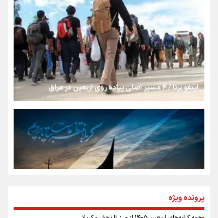
روایت ایران از کنار مردم
از طلوع خیابان‌ها تا غروب اشک
اینفو برنا / ۴ مسیر اصلی پیاده روی اربعین در عراق
جمله‌ای که بغض چهارماهه را شکست؛ «آهای مردم، آقا از
تهران رفتند»
سه حسرتی که به دلم ماند
مومنِ مقتدرِ مظلوم
پرونده ویژه
همه کرایه‌های اربعین ۱۴۰۵ از مرز تا نجف و کربلا