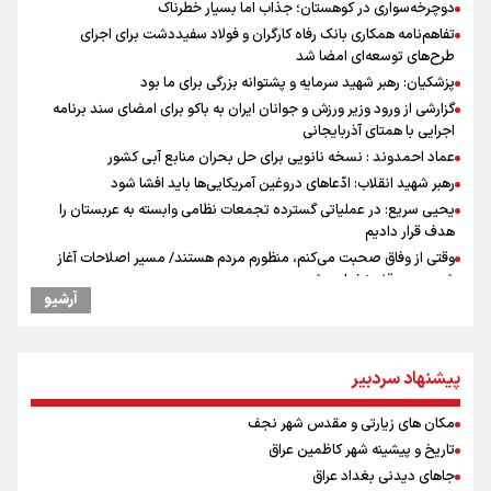
دوچرخه‌سواری در کوهستان؛ جذاب اما بسیار خطرناک
تفاهم‌نامه همکاری بانک رفاه کارگران و فولاد سفیددشت برای اجرای
طرح‌های توسعه‌ای امضا شد
پزشکیان: رهبر شهید سرمایه و پشتوانه بزرگی برای ما بود
گزارشی از ورود وزیر ورزش و جوانان ایران به باکو برای امضای سند برنامه
اجرایی با همتای آذربایجانی
عماد احمدوند : نسخه نانویی برای حل بحران منابع آبی کشور
رهبر شهید انقلاب: ادّعاهای دروغین آمریکایی‌ها باید افشا شود
یحیی سریع: در عملیاتی گسترده تجمعات نظامی وابسته به عربستان را
هدف قرار دادیم
وقتی از وفاق صحبت می‌کنم، منظورم مردم هستند/ مسیر اصلاحات آغاز
شده و متوقف نخواهد شد
آرشیو
استاندار خوزستان: دو میلیون و ۱۷۰ هزار تردد در مرزهای شلمچه و چذابه
ثبت شد / برپایی هزار موکب در خوزستان و ۱۰۰ موکب در مسیر نجف تا
کربلا
پیشنهاد سردبیر
جابجایی مرکز ثقل اقتصاد جهان انجام شد/ فرصت طلایی برای اقتصاد
ایران +نمودار
مکان های زیارتی و مقدس شهر نجف
امیررضا غلامی، ملی پوش تکواندو : تمرکزم روی مسابقات پاکستان است نه
بازی های آسیایی
تاریخ و پیشینه شهر کاظمین عراق
کانادا دو مظنون تیراندازی در نزدیکی کنسولگری آمریکا را بازداشت کرد
جاهای دیدنی بغداد عراق