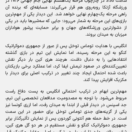
ساعت 3:30 در چارچوب مرحله یک‌هشتم نهایی جام جهانی ۲۰۲۶ در
ورزشگاه آزتکا روبه‌روی هم قرار می‌گیرند؛ مسابقه‌ای که برنده آن
راهی مرحله یک‌چهارم نهایی خواهد شد. این دیدار یکی از مهم‌ترین
بازی‌های این مرحله به شمار می‌رود؛ جایی که سه‌شیرها باید در یکی
از دشوارترین ورزشگاه‌های جهان و برابر حمایت پرشور هواداران
میزبان به میدان بروند.
انگلیس با هدایت توماس توخل پس از عبور از جمهوری دموکراتیک
کنگو به این مرحله رسیده، اما نمایش این تیم در بازی گذشته
انتقادهایی را به دنبال داشت. هرچند هری کین بار دیگر نقش
تعیین‌کننده‌ای در صعود تیمش ایفا کرد، اما عملکرد برخی بازیکنان
باعث شده احتمال ایجاد چند تغییر در ترکیب اصلی برای دیدار با
مکزیک افزایش پیدا کند.
مهم‌ترین ابهام در ترکیب احتمالی انگلیس به پست دفاع راست
مربوط می‌شود. با توجه به مصدومیت مدافعان تخصصی این تیم،
جد اسپنس در دیدار قبلی از ابتدا به میدان رفت، اما ازری کونسا نیز
یکی از گزینه‌های جدی توماس توخل برای حضور در این سمت
است. در خط حمله هم آنتونی گوردون پس از نمایش تأثیرگذار برابر
جمهوری دموکراتیک کنگو و نقش مستقیم در هر دو گل هری کین،