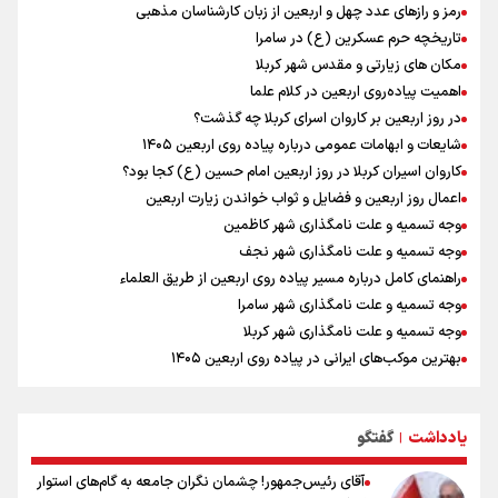
رادین زینالی، ملی پوش تکواندو : قدم به قدم تلاش می کنم تا به طلای
رمز و رازهای عدد چهل و اربعین از زبان کارشناسان مذهبی
المپیک برسم
تاریخچه حرم عسکرین (ع) در سامرا
ونس: ایرانی‌ها مذاکره‌کنندگان سرسختی هستند
مکان های زیارتی و مقدس شهر کربلا
اردوی تیم ملی تکواندو
اهمیت پیاده‌روی اربعین در کلام علما
در ادامه سیاست جوان‌گرایی در پرسپولیس؛ ستاره‌های امید به بزرگسالان
در روز اربعین بر کاروان اسرای کربلا چه گذشت؟
اضافه شدند
شایعات و ابهامات عمومی درباره پیاده روی اربعین ۱۴۰۵
کاروان اسیران کربلا در روز اربعین امام حسین (ع) کجا بود؟
اعمال روز اربعین و فضایل و ثواب خواندن زیارت اربعین
وجه تسمیه و علت نامگذاری شهر کاظمین
وجه تسمیه و علت نامگذاری شهر نجف
راهنمای کامل درباره مسیر پیاده روی اربعین از طریق العلماء
وجه تسمیه و علت نامگذاری شهر سامرا
وجه تسمیه و علت نامگذاری شهر کربلا
بهترین موکب‌های ایرانی در پیاده روی اربعین ۱۴۰۵
توصیه هایی مهم برای پیچ خوردگی پا در پیاده روی اربعین
خطرات پیاده روی اربعین/ ۷ راهنمایی برای سفری ایمن و معنوی
یادداشت
گفتگو
۲۰ نکته دوستانه درباره پیاده روی اربعین و عراقی ها
|
آقای رئیس‌جمهور! چشمان نگران جامعه به گام‌های استوار