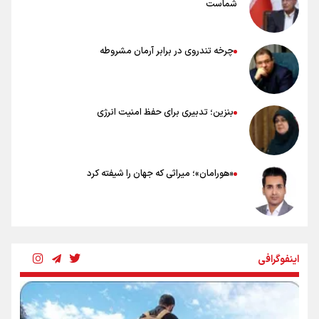
شماست
چرخه تندروی در برابر آرمان مشروطه
بنزین؛ تدبیری برای حفظ امنیت انرژی
«هورامان»؛ میراثی که جهان را شیفته کرد
شکستگیِ بزرگ؛ روایتِ یک استخوان، یک نسل، یک توهم!
اینفوگرافی
رسانه ملی و حق مردم برای شنیدن صدای رئیس‌جمهوری