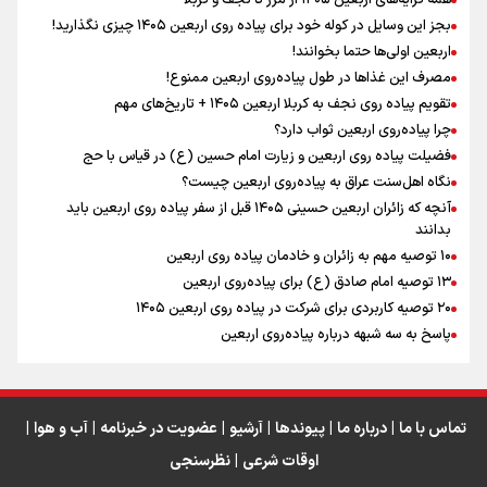
اینفو برنا / توصیه‌هایی طلایی برای پیاده روی اربعین
بجز این وسایل در کوله خود برای پیاده روی اربعین ۱۴۰۵ چیزی نگذارید!
نگاه تمدنی رهبر شهید به فضای مجازی
اربعین اولی‌ها حتما بخوانند!
مصرف این غذاها در طول پیاده‌روی اربعین ممنوع!
تقویم پیاده روی نجف به کربلا اربعین ۱۴۰۵ + تاریخ‌های مهم
چرا پیاده‌روی اربعین ثواب دارد؟
رابطه کارگر و کارفرما در اندیشه رهبر شهید: از تضاد به
زوجیت
فضیلت پیاده روی اربعین و زیارت امام حسین (ع) در قیاس با حج
نگاه اهل‌سنت عراق به پیاده‌روی اربعین چیست؟
آنچه که زائران اربعین حسینی ۱۴۰۵ قبل از سفر پیاده روی اربعین باید
بدانند
۱۰ توصیه مهم به زائران و خادمان پیاده روی اربعین
اینفو برنا / جدول کامل فاصله مرز شلمچه تا شهرهای زیارتی
۱۳ توصیه امام صادق (ع) برای پیاده‌روی اربعین
۲۰ توصیه کاربردی برای شرکت در پیاده روی اربعین ۱۴۰۵
عراق
پاسخ به سه‌ شبهه درباره پیاده‌روی اربعین
تماس با ما
|
درباره ما
|
پیوندها
|
آرشیو
|
عضویت در خبرنامه
|
آب و هوا
|
اوقات شرعی
|
نظرسنجی