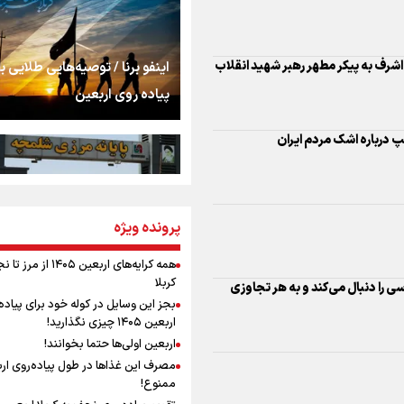
اشک
جمله‌ای که بغض چها
اشرف به پیکر مطهر رهبر شهید انقلاب
اینفو برنا / توصیه‌هایی طلایی ب
را شکست؛ «آهای مردم، 
پیاده روی اربعین
تهران رفتند»
مپ درباره اشک مردم ایران
سه حسرتی که به دلم 
مومنِ مقتدرِ مظلوم
پرونده ویژه
اینفو برنا / جدول کامل فاصله م
شلمچه تا شهرهای زیارتی عراق
همه کرایه‌های اربعین ۱۴۰۵ از 
کربلا
 را دنبال می‌کند و به هر تجاوزی
نگاه تمدنی رهبر شهید
بجز این وسایل در کوله خود برای پیاده
فضای مجازی
اربعین ۱۴۰۵ چیزی نگذارید!
اربعین اولی‌ها حتما بخوانند!
مصرف این غذاها در طول پیاده‌روی ار
رابطه کارگر و کارفرما د
ممنوع!
اینفو برنا/ میزان مالیات بر ارزش
اندیشه رهبر شهید: از 