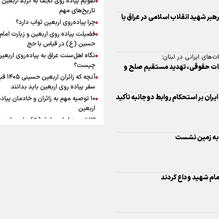
به زوجیت
افزوده چقدر است؟
تاریخ‌های مهم
رهبر شهید انقلاب اسلامی در عراق با
چرا پیاده‌روی اربعین ثواب دارد؟
فضیلت پیاده روی اربعین و زیارت امام
حسین (ع) در قیاس با حج
نگاه اهل‌سنت عراق به پیاده‌روی اربعی
های ایرانی در لبنان؛
اینفوبرنا/ سقف معافیت مالیاتی
چیست؟
عهدات حقوقی، تهدید مستقیم صلح و
آنچه که زائران ار
حقوق کارکنان دولت و بازنشست
سفر پیاده روی اربعین باید بدانند
در بودجه ۱۴۰۵ چقدر است؟
یران بر استحکام روابط دوجانبه تأکید
۱۰ توصیه مهم به زائران و خادمان پیاد
اربعین
۱۳ توصیه امام صادق (ع) برای پیاده‌ر
اربعین
 به زمین نشست
۲۰ توصیه کاربردی برای شرکت در پیاد
اینفوبرنا/ حداقل حقوق
اربعین ۱۴۰۵
پاسخ به سه‌ شبهه درباره پیاده‌روی ارب
بازنشستگان کشوری و لشکری د
 امام شهید وداع کردند
لایحه بودجه سال ۱۴۰۵ چقدر است؟