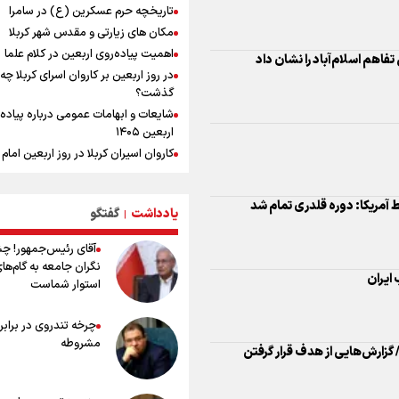
تاریخچه حرم عسکرین (ع) در سامرا
یمن، ایستاده در برابر تحریم و تجاوز
مکان های زیارتی و مقدس شهر کربلا
اهمیت پیاده‌روی اربعین در کلام علما
کیلوگرم : امیدوارم با خوشرنگ‌ترین مدال
تفاهم اسلام‌آباد را نشان داد
در روز اربعین بر کاروان اسرای کربلا چه
ایران برگردیم
گذشت؟
شایعات و ابهامات عمومی درباره پیاده
اربعین ۱۴۰۵
کاروان اسیران کربلا در روز اربعین اما
(ع) کجا بود؟
اعمال روز اربعین و فضایل و ثواب خوا
آمریکا: دوره قلدری تمام شد
زیارت اربعین
یادداشت
گفتگو
|
وجه تسمیه و علت نامگذاری شهر کاظ
آقای رئیس‌جمهور! چ
وجه تسمیه و علت نامگذاری شهر نجف
نگران جامعه به گام‌ها
راهنمای کامل درباره مسیر پیاده روی ا
ایران
استوار شماست
از طریق العلماء
وجه تسمیه و علت نامگذاری شهر سامر
چرخه تندروی در برابر 
وجه تسمیه و علت نامگذاری شهر کربلا
مشروطه
زارش‌هایی از هدف قرار گرفتن
بهترین موکب‌های ایرانی در پیاده روی 
۱۴۰۵