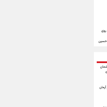
علیرضا نصیری وزنه‌برداری ایرانی دسته ۱۱۰
‌ها به
 روی
م حسین
ندن
مین
شمان
ی
ربعین
ا
آرمان
اربعین