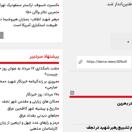
ین‌انداز شد.
کنسرت خسوف، ارکستر سمفونیک تهرا
تمرین تئاتر واگن ۱۵۰
رهبر شهید انقلاب: بمباران هیروشیما ن
طبیعت استکباری آمریکا است
نماز جمعه تهران- ۱۶ مرداد
ترامپ انگشت تهدید را به سمت سوئ
0
گرفت؛ اقتصادتان را به هم می‌ریزم
انتشار نتایج آزمون ورودی مدارس سمپ
پیشنهاد سردبیر
پالایشگاه نفت اسلواکی منفجر شد
میان صعود و سقوط
علت نامگذاری ۱۷ مرداد به عنوان ر
وزیر ورزش و جوانان ایران از مرکز ملی
چیست؟
جمهوری آذربایجان بازدید کرد
مروری بر زندگینامه خبرنگار شهید «م
موسی جنپو، بازیکن فصل گذشته استقل
صارمی»
پانتولیکوس یونان پیوست
۱۷ مرداد؛ روز خبرنگار
بازدید وزیر ورزش ایران از مجموعه ملی
مکان های زیارتی و مقدس شهر نجف
در بحرین
تیراندازی باکو یکی از مجهزترین مراکز
تاریخ و پیشینه شهر کاظمین عراق
تیراندازی منطقه
جاهای دیدنی بغداد عراق
افزایش تعداد قربانیان تیراندازی در م
رمز و رازهای عدد چهل و اربعین از زبان
تایلندی
کارشناسان مذهبی
ورزشکاران سنگنوردی