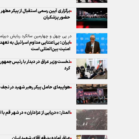
برگزاری آیین رسمی استقبال از پیکر مطهر 
حضور پزشکیان
در پی چهل و چهارمین سالگرد ربایش دیپلمات‌
ایران: بی‌اعتنایی مداوم اسرائیل به ت
امنیت بین‌المللی است
نخست‌وزیر عراق در دیدار با رئیس‌جمهور ا
کرد
هواپیمای حامل پیکر رهبر شهید در نجف
المنار: «دریایی از عزاداران» در شهر قم با
عراق آماده بدرقه آقای شهید ایران