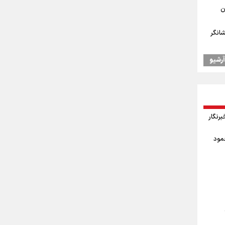
ن
شانگر
آرشیو
یس
اد
وز خبرنگار
 جودوی
حمود
ال به
درسه