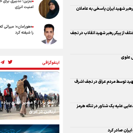
بنزین؛ تدبیری برای 
امنیت انرژی
 رهبر شهید ایران پاسخی به عاملان
«هورامان»؛ میراثی که
را شیفته کرد
لف از پیکر رهبر شهید انقلاب در نجف
شکستگیِ بزرگ؛ روایت
س علوی
استخوان، یک نسل، ی
اینفوگرافی
توهم!
رسانه ملی و حق مردم
هید توسط مردم عراق در نجف اشرف
شنیدن صدای رئیس‌ج
اینفو برنا / ۴ مسیر اصلی پیا
روایت ایران از کنار مر
ادعایی علیه یک شناور در تنگه هرمز
اربعین در عراق
از طلوع خیابان‌ها تا 
یران صادر کرد