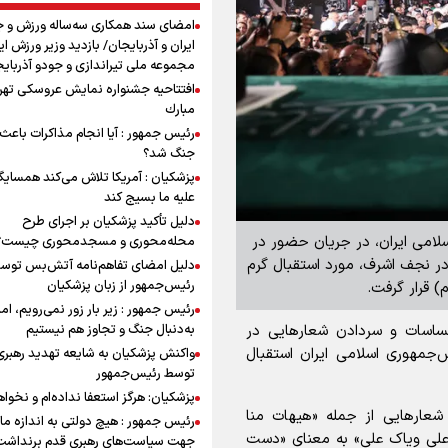
امضای سند همکاری سه‌ساله ورزش و ج
ایران و آذربایجان/ بازدید وزیر ورزش ایر
مجموعه ملی تیراندازی و جودو آذربای
افتتاحیه جشنواره نمايش عروسكى تهر
مبارك
رئیس جمهور : آیا انجام مذاکرات باعث 
جنگ شد؟
پزشکیان : آمریکا تلاش می‌کند همسایگا
علیه ما بسیج کند
دلیل تأکید پزشکیان بر اجرای طرح
سلامی ایران، در جریان حضور در
محله‌محوری و مسجدمحوری چیست؟
در نجف اشرف، مورد استقبال گرم
دلیل امضای تفاهم‌نامه آتش‌بس توس
رئیس‌جمهور از زبان پزشکیان
) قرار گرفت.
رئیس جمهور : زیر بار زور نمی‌رویم، اما
حساسات و سردادن شعارهایی در
به‌دنبال جنگ و تجاوز هم نیستیم
‌جمهوری اسلامی ایران استقبال
واکنش پزشکیان به شایعه تهدید رهبری
توسط رئیس‌جمهور
پزشکیان: هرگز استعفا نداده‌ام و نخواه
ارهایی از جمله «هیهات منا
رئیس جمهور : هیچ دولتی به اندازه ما 
ر «علی ویاک علی» به معنای «دست
جهت سیاست‌های رهبری قدم برنداشت