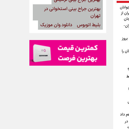
وانان
بهترین جراح بینی استخوانی در
ان از
تهران
جان
بلیط اتوبوس
دانلود وان موزیک
ان-
بروز
ن را
ط
م داد
در