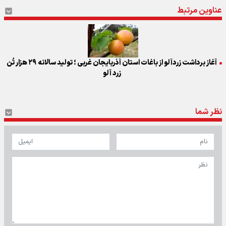
عناوین مرتبط
آغاز برداشت زردآلو از باغات استان آذربایجان غربی ؛ تولید سالانه ۲۹ هزار تُن
زرد آلو
نظر شما