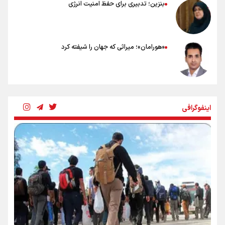
بنزین؛ تدبیری برای حفظ امنیت انرژی
«هورامان»؛ میراثی که جهان را شیفته کرد
شکستگیِ بزرگ؛ روایتِ یک استخوان، یک نسل، یک توهم!
اینفوگرافی
رسانه ملی و حق مردم برای شنیدن صدای رئیس‌جمهوری
روایت ایران از کنار مردم
از طلوع خیابان‌ها تا غروب اشک