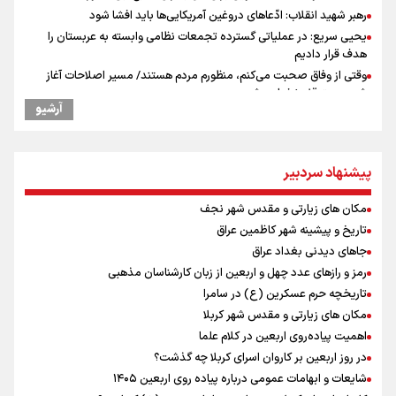
رهبر شهید انقلاب: ادّعاهای دروغین آمریکایی‌ها باید افشا شود
یحیی سریع: در عملیاتی گسترده تجمعات نظامی وابسته به عربستان را
هدف قرار دادیم
وقتی از وفاق صحبت می‌کنم، منظورم مردم هستند/ مسیر اصلاحات آغاز
شده و متوقف نخواهد شد
آرشیو
استاندار خوزستان: دو میلیون و ۱۷۰ هزار تردد در مرزهای شلمچه و چذابه
ثبت شد / برپایی هزار موکب در خوزستان و ۱۰۰ موکب در مسیر نجف تا
کربلا
پیشنهاد سردبیر
جابجایی مرکز ثقل اقتصاد جهان انجام شد/ فرصت طلایی برای اقتصاد
ایران +نمودار
مکان های زیارتی و مقدس شهر نجف
امیررضا غلامی، ملی پوش تکواندو : تمرکزم روی مسابقات پاکستان است نه
بازی های آسیایی
تاریخ و پیشینه شهر کاظمین عراق
رادین زینالی، ملی پوش تکواندو : قدم به قدم تلاش می کنم تا به طلای
جاهای دیدنی بغداد عراق
المپیک برسم
رمز و رازهای عدد چهل و اربعین از زبان کارشناسان مذهبی
کانادا دو مظنون تیراندازی در نزدیکی کنسولگری آمریکا را بازداشت کرد
تاریخچه حرم عسکرین (ع) در سامرا
ونس: ایرانی‌ها مذاکره‌کنندگان سرسختی هستند
مکان های زیارتی و مقدس شهر کربلا
اردوی تیم ملی تکواندو
اهمیت پیاده‌روی اربعین در کلام علما
در ادامه سیاست جوان‌گرایی در پرسپولیس؛ ستاره‌های امید به بزرگسالان
در روز اربعین بر کاروان اسرای کربلا چه گذشت؟
اضافه شدند
شایعات و ابهامات عمومی درباره پیاده روی اربعین ۱۴۰۵