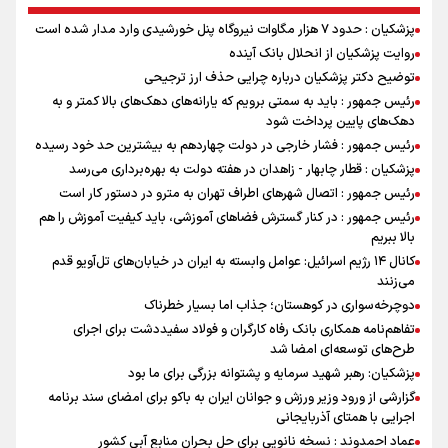
پزشکیان : حدود ۷ هزار مگاوات نیروگاه پنل خورشیدی وارد مدار شده است
روایت پزشکیان از انحلال بانک آینده
توضیح دکتر پزشکیان درباره چرایی حذف ارز ترجیحی
رئیس جمهور : باید به سمتی برویم که یارانه‌های دهک‌های بالا کمتر و به
دهک‌های پایین پرداخت شود
رئیس جمهور : فشار خارجی در دولت چهاردهم به بیشترین حد خود رسیده
پزشکیان : قطار چابهار - زاهدان در هفته دولت به بهره‌برداری می‌رسد
رئیس جمهور : اتصال شهرهای اطراف تهران به مترو در دستور کار است
رئیس جمهور : در کنار گسترش فضاهای آموزشی، باید کیفیت آموزش را هم
بالا ببریم
کانال ۱۴ رژیم اسرائیل: عوامل وابسته به ایران در خیابان‌های تل‌آویو قدم
می‌زنند
دوچرخه‌سواری در کوهستان؛ جذاب اما بسیار خطرناک
تفاهم‌نامه همکاری بانک رفاه کارگران و فولاد سفیددشت برای اجرای
طرح‌های توسعه‌ای امضا شد
پزشکیان: رهبر شهید سرمایه و پشتوانه بزرگی برای ما بود
گزارشی از ورود وزیر ورزش و جوانان ایران به باکو برای امضای سند برنامه
اجرایی با همتای آذربایجانی
عماد احمدوند : نسخه نانویی برای حل بحران منابع آبی کشور