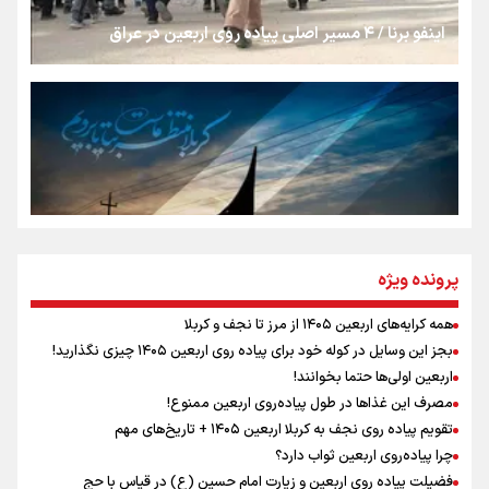
اینفو برنا / ۴ مسیر اصلی پیاده روی اربعین در عراق
جمله‌ای که بغض چهارماهه را شکست؛ «آهای مردم، آقا از
تهران رفتند»
سه حسرتی که به دلم ماند
مومنِ مقتدرِ مظلوم
پرونده ویژه
همه کرایه‌های اربعین ۱۴۰۵ از مرز تا نجف و کربلا
اینفو برنا / توصیه‌هایی طلایی برای پیاده روی اربعین
بجز این وسایل در کوله خود برای پیاده روی اربعین ۱۴۰۵ چیزی نگذارید!
نگاه تمدنی رهبر شهید به فضای مجازی
اربعین اولی‌ها حتما بخوانند!
مصرف این غذاها در طول پیاده‌روی اربعین ممنوع!
تقویم پیاده روی نجف به کربلا اربعین ۱۴۰۵ + تاریخ‌های مهم
چرا پیاده‌روی اربعین ثواب دارد؟
رابطه کارگر و کارفرما در اندیشه رهبر شهید: از تضاد به
زوجیت
فضیلت پیاده روی اربعین و زیارت امام حسین (ع) در قیاس با حج