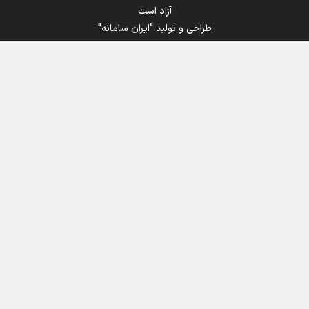
آزاد است
طراحی و تولید
"ایران سامانه"
اینفوبرنا/ سقف معافیت مالیاتی حقوق کارکنان دولت و
بازنشستگان در بودجه ۱۴۰۵ چقدر است؟