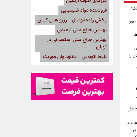
مرزهای خلوت اربعین
ان-
فروشنده مواد شیمیایی
پخش زنده فوتبال
رزرو هتل کیش
بروز
بهترین جراح بینی ترمیمی
ط
بهترین جراح بینی استخوانی در
تهران
ن
ن را
بلیط اتوبوس
دانلود وان موزیک
شانگر
م داد
در