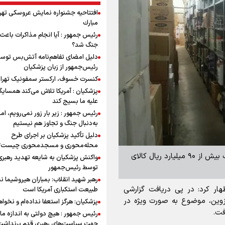
افتتاحیه جشنواره نمايش عروسكى تهر
مبارك
رئیس جمهور : آیا انجام مذاکرات باعث 
جنگ شد؟
دلیل امضای تفاهم‌نامه آتش‌بس توس
رئیس‌جمهور از زبان پزشکیان
کنسرت خسوف، ارکستر سمفونیک تهرا
پزشکیان : آمریکا تلاش می‌کند همسایگا
علیه ما بسیج کند
رئیس جمهور : زیر بار زور نمی‌رویم، اما
به‌دنبال جنگ و تجاوز هم نیستیم
دلیل تأکید پزشکیان بر اجرای طرح
محله‌محوری و مسجدمحوری چیست؟
برنا- گروه استانها: فرمانده انتظامی استان قزوین از کشف بیش از ۹۰ میلیارد ریال کالای
واکنش پزشکیان به شایعه تهدید رهبری
توسط رئیس‌جمهور
رهبر شهید انقلاب: بمباران هیروشیما ن
ر کرد: در پی دریافت گزارشی
طبیعت استکباری آمریکا است
قزوین، موضوع به صورت ویژه در
پزشکیان: هرگز استعفا نداده‌ام و نخواه
فت.
رئیس جمهور : هیچ دولتی به اندازه ما 
جهت سیاست‌های رهبری قدم برنداشت