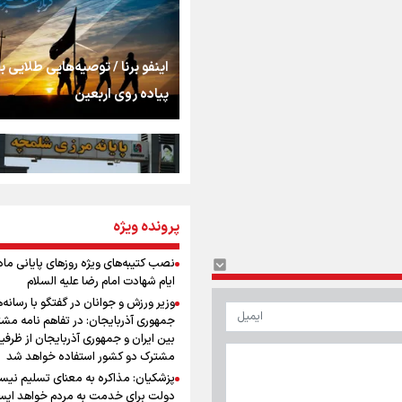
شنیدن صدای رئیس‌ج
روایت ایران از کنار مر
اینفو برنا / توصیه‌هایی طلایی ب
پیاده روی اربعین
از طلوع خیابان‌ها تا 
اشک
جمله‌ای که بغض چها
پرونده ویژه
اینفو برنا / جدول کامل فاصله م
را شکست؛ «آهای مردم، 
شلمچه تا شهرهای زیارتی عراق
تهران رفتند»
نصب کتیبه‌های ویژه روزهای پایانی ماه
ایام شهادت امام رضا علیه السلام
سه حسرتی که به دلم 
وزیر ورزش و جوانان در گفتگو با رسانه‌
جمهوری آذربایجان: در تفاهم نامه مش
بین ایران و جمهوری آذربایجان از ظرفی
مشترک دو کشور استفاده خواهد شد
مومنِ مقتدرِ مظلوم
پزشکیان: مذاکره به معنای تسلیم نی
اینفو برنا/ میزان مالیات بر ارزش
دولت برای خدمت به مردم خواهد ایست