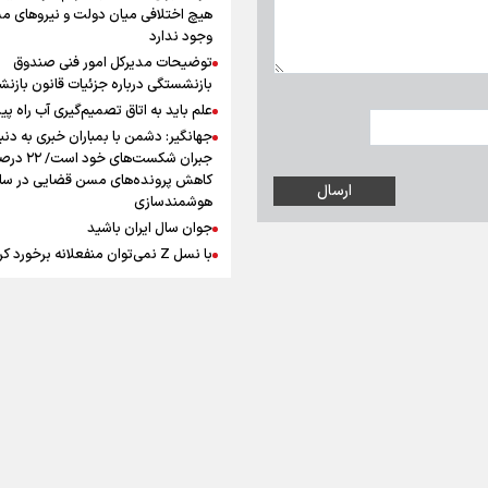
افزوده چقدر است؟
هیچ اختلافی میان دولت و نیروهای م
وجود ندارد
توضیحات مدیرکل امور فنی صندوق
بازنشستگی درباره جزئیات قانون بازن
علم باید به اتاق تصمیم‌گیری آب راه پید
جهانگیر: دشمن با بمباران خبری به دنب
اینفوبرنا/ سقف معافیت مالیاتی
جبران شکست‌های خود است
حقوق کارکنان دولت و بازنشست
کاهش پرونده‌های مسن قضایی در سای
هوشمندسازی
در بودجه ۱۴۰۵ چقدر است؟
جوان سال ایران باشید
با نسل Z نمی‌توان منفعلانه برخورد ک
دانشجو باید سازنده فعالیت فرهنگی ب
نه فقط مخاطب آن
یوسفی: جای بخیه سرم یادگار یک سانح
اینفوبرنا/ حداقل حقوق
است، نه دعوا!/ انتظار داشتیم تیم ملی 
بازنشستگان کشوری و لشکری د
گروهش صعود کند + فیلم
رابرت دنیرو: کشور من دیگر دوست‌داش
آب و هوا
|
اوقات شرعی
|
نظرسنجی
لایحه بودجه سال ۱۴۰۵ چقدر است؟
نیست
دبیر فدراسیون بولینگ و بیلیارد: از رسا
انتظار حمایت داریم/ در انتظار حضور ت
بزرگ مثل استقلال در لیگ هستیم