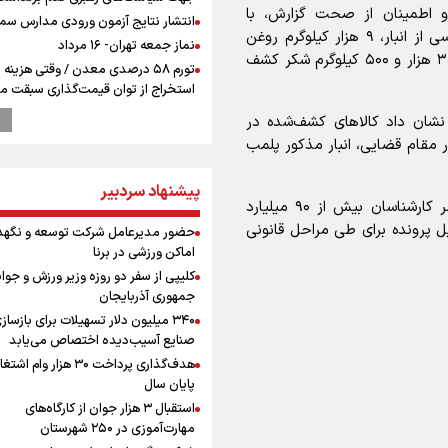
و اطمینان از صحت گزارش، با
انتشار نتایج آزمون ورودی مدارس سمپ
هماهنگی مقام قضایی به محل اعزام شدند و در بازرسی از انبار، ۹ هزار کیلوگرم روغن
نماز جمعه تهران- ۱۶ مرداد
خوراکی، ۳۰۰ کیلوگرم چای، ۲ هزار و ۸۰۰ کیلوگرم قند و ۳ هزار و ۵۰۰ کیلوگرم شکر کشف
تورم ۵۸ درصدی معدن / وقتی هزینه
استخراج از توان قیمت‌گذاری سبقت می
رشد ۳۰۰ تا ۴۰۰ درصدی مواد ناریه
ا نشان داد کالاهای کشف‌شده در
ترامپ انگشت تهدید را به سمت سوئ
ر مقام قضایی، انبار مذکور پلمب
گرفت؛ اقتصادتان را به هم می‌ریزم
پالایشگاه نفت اسلواکی منفجر شد
پیشنهاد سردبیر
وزیر ورزش و جوانان ایران از مرکز ملی
وی خاطرنشان کرد: ارزش کالاهای کشف‌شده بنا بر نظر کارشناسان بیش از ۹۰ میلیارد
جمهوری آذربایجان بازدید کرد
ل پرونده برای طی مراحل قانونی
حضور مدیرعامل شرکت توسعه و نگهد
دروازه‌بان سرشناس پرسپولیس در آستا
اماکن ورزشی در برنا
فسخ قرارداد!
کلیپی از سفر دو روزه وزیر ورزش و جوان
بازدید وزیر ورزش ایران از مجموعه ملی
جمهوری آذربایجان
تیراندازی باکو یکی از مجهزترین مراکز
۳۴۰ میلیون دلار تسهیلات برای بازساز
تیراندازی منطقه
صنایع آسیب‌دیده اختصاص می‌یابد
پزشکیان: مذاکره به معنای تسلیم نی
هدف‌گذاری پرداخت ۳۰ هزار وام ا
دولت برای خدمت به مردم خواهد ایست
0
پایان سال
هیچ اختلافی میان دولت و نیروهای م
استقبال ۳ هزار جوان از کارگاه‌های
وجود ندارد
مهارت‌آموزی در ۲۵۰ شهرستان
یمن، ایستاده در برابر تحریم و تجاوز