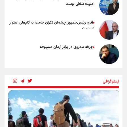
سرنوشت صعود را به تیم‌های دیگر سپردیم
امنیت شغلی اوست
عالمی: جام جهانی از مرحله حذفی جان گرفت/ درباره شیوه بازی تیم ملی
نقد وجود دارد
آقای رئیس‌جمهور! چشمان نگران جامعه به گام‌های استوار
شماست
چرخه تندروی در برابر آرمان مشروطه
بنزین؛ تدبیری برای حفظ امنیت انرژی
اینفوگرافی
«هورامان»؛ میراثی که جهان را شیفته کرد
شکستگیِ بزرگ؛ روایتِ یک استخوان، یک نسل، یک توهم!