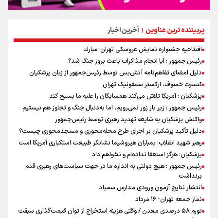
پربیننده ترین عناوین
آخرین اخبار
|
افتتاحیه جشنواره نمايش عروسكى تهران-مبارك
رئیس جمهور : آیا انجام مذاکرات باعث بروز جنگ شد؟
دلیل امضای تفاهم‌نامه آتش‌بس توسط رئیس‌جمهور از زبان پزشکیان
کنسرت خسوف، ارکستر سمفونیک تهران
پزشکیان : آمریکا تلاش می‌کند همسایگان را علیه ما بسیج کند
رئیس جمهور : زیر بار زور نمی‌رویم، اما به‌دنبال جنگ و تجاوز هم نیستیم
واکنش پزشکیان به شایعه تهدید رهبری توسط رئیس‌جمهور
دلیل تأکید پزشکیان بر اجرای طرح محله‌محوری و مسجدمحوری چیست؟
رهبر شهید انقلاب: بمباران هیروشیما نشانگر طبیعت استکباری آمریکا است
پزشکیان: هرگز استعفا نداده‌ام و نخواهم داد
رئیس جمهور : هیچ دولتی به اندازه ما در جهت سیاست‌های رهبری قدم
برنداشت
انتشار نتایج آزمون ورودی مدارس سمپاد
نماز جمعه تهران- ۱۶ مرداد
تورم ۵۸ درصدی معدن / وقتی هزینه استخراج از توان قیمت‌گذاری سبقت