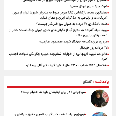
استقبال ۳ هزار جوان از کارگاه‌های مهارت‌آموزی در ۲۵۰ شهرستان
شوک بزرگ برای لیونل مسی!
سخنگوی سپاه: بازگشایی تنگۀ هرمز منوط به پذیرش شروط ایران از سوی
آمریکاست و ارتباطی به مذاکرات ایران و عمان ندارد
علت نامگذاری ۱۷ مرداد به عنوان روز خبرنگار چیست؟
ورود مواد آلاینده به منابع آب از نگرانی‌های جدی دوران جنگ است/ خطر از
دست رفتن باروری خاک
مروری بر زندگینامه خبرنگار شهید «محمود صارمی»
۱۷ مرداد؛ روز خبرنگار
خانواده شهید لاریجانی: از اظهارات شتاب‌زده درباره چگونگی شهادت اجتناب
کنید
اشک‌های CR7 به قیمت ۲۳ سال تلاش؛ گریه نکن آقای رونالدو
حیدری: افزایش تیم‌های جام جهانی هم سود داشت و هم ضرر/ تیم ملی در
جام جهانی مردود نشد
یادداشت
گفتگو
|
تلاش مدام برای زنده نگه داشتن هنر ایرانی
نصرتی: پاسخ بیرانوند سنخیتی با صحبت‌های علی دایی نداشت/
مهاجرانی : در برابر ایثارشان باید به احترام ایستاد
ملی‌پوشان نباید از خودشان تعریف کنند!
خلعتبری: جای دو سه نفر در جام جهانی خالی بود/ تیم ملی نیاز به تغییر
نسل دارد/ دوست دارم آرژانتین قهرمان شود
شاهرخی: اندازه داشته‌هایمان از بازار جام جهانی برداشت کردیم/ دودستی
نوروزپور: پاسداشت خبرنگار به تامین حقوق حرفه‌ای و