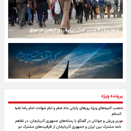
رسانه ملی و حق مردم برای شنیدن صدای رئیس‌جمهوری
اینفو برنا / ۴ مسیر اصلی پیاده روی اربعین در عراق
روایت ایران از کنار مردم
از طلوع خیابان‌ها تا غروب اشک
جمله‌ای که بغض چهارماهه را شکست؛ «آهای مردم، آقا از
پرونده ویژه
تهران رفتند»
نصب کتیبه‌های ویژه روزهای پایانی ماه صفر و ایام شهادت امام رضا علیه
اینفو برنا / توصیه‌هایی طلایی برای پیاده روی اربعین
السلام
سه حسرتی که به دلم ماند
وزیر ورزش و جوانان در گفتگو با رسانه‌های جمهوری آذربایجان: در تفاهم
نامه مشترک بین ایران و جمهوری آذربایجان از ظرفیت‌های مشترک دو