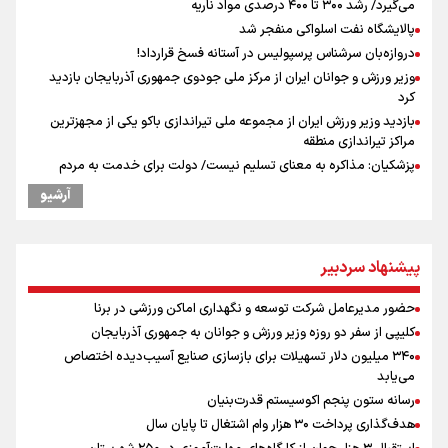
می‌گیرد/ رشد ۳۰۰ تا ۴۰۰ درصدی مواد ناریه
پالایشگاه نفت اسلواکی منفجر شد
دروازه‌بان سرشناس پرسپولیس در آستانه فسخ قرارداد!
وزیر ورزش و جوانان ایران از مرکز ملی جودوی جمهوری آذربایجان بازدید
کرد
بازدید وزیر ورزش ایران از مجموعه ملی تیراندازی باکو یکی از مجهزترین
مراکز تیراندازی منطقه
پزشکیان: مذاکره به معنای تسلیم نیست/ دولت برای خدمت به مردم
خواهد ایستاد/ هیچ اختلافی میان دولت و نیروهای مسلح وجود ندارد
آرشیو
پیش بینی نرخ ارز، طلا و سکه شنبه ۱۷مرداد/ طلا و دلار در آستانه یک تغییر
مهم
همتی: اظهارات جدید آمریکا با ادعاهای قبلی سازگار نیست
پیشنهاد سردبیر
افزایش شمار شهدای لبنان به چهار هزار و ۳۳۵ شهید
دبیرکل گردان‌های سیدالشهدا عراق: پاسخ به تجاوزهای عربستان همچنان
حضور مدیرعامل شرکت توسعه و نگهداری اماکن ورزشی در برنا
در دستور کار است
کلیپی از سفر دو روزه وزیر ورزش و جوانان به جمهوری آذربایجان
یوسفی: جای بخیه سرم یادگار یک سانحه است، نه دعوا!/ انتظار داشتیم تیم
۳۴۰ میلیون دلار تسهیلات برای بازسازی صنایع آسیب‌دیده اختصاص
ملی از گروهش صعود کند + فیلم
می‌یابد
کالبدشکافی استقلال پیش از لیگ بیست‌و‌ششم/ آبی‌پوشان با چه وضعیتی
رسانه ستون پنجم اکوسیستم قدرت‌بنیان
وارد لیگ می‌شوند؟
هدف‌گذاری پرداخت ۳۰ هزار وام اشتغال تا پایان سال