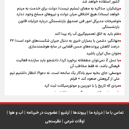
کشور استفاده خواهد شد
پزشکیان: مذاکره به معنای تسلیم نیست/ دولت برای خدمت به مردم
مومنِ مقتدرِ مظلوم
خواهد ایستاد/ هیچ اختلافی میان دولت و نیروهای مسلح وجود ندارد
توضیحات مدیرکل امور فنی صندوق بازنشستگی درباره جزئیات قانون
بازنشستگی
علم باید به اتاق تصمیم‌گیری آب راه پیدا کند
جهانگیر: دشمن با بمباران خبری به دنبال جبران شکست‌های خود است/ ۲۲
درصد کاهش پرونده‌های مسن قضایی در سایه هوشمندسازی
اینفو برنا / جدول کامل فاصله مرز شلمچه تا شهرهای زیارتی
جوان سال ایران باشید
عراق
با نسل Z نمی‌توان منفعلانه برخورد کرد/ دانشجو باید سازنده فعالیت
فرهنگی باشد، نه فقط مخاطب آن
یوسفی: جای بخیه سرم یادگار یک سانحه است، نه دعوا!/ انتظار داشتیم تیم
ملی از گروهش صعود کند + فیلم
مردی که تاریخ را با دوربین و موتورسیکلت ثبت کرد
رابرت دنیرو: کشور من دیگر دوست‌داشتنی نیست
دبیر فدراسیون بولینگ و بیلیارد: از رسانه ملی انتظار حمایت داریم/ در
انتظار حضور تیم‌های بزرگ مثل استقلال در لیگ هستیم
تورم ۵۸ درصدی معدن / وقتی هزینه استخراج از توان قیمت‌گذاری سبقت
تماس با ما
|
درباره ما
|
پیوندها
|
آرشیو
|
عضویت در خبرنامه
|
آب و هوا
|
می‌گیرد/ رشد ۳۰۰ تا ۴۰۰ درصدی مواد ناریه
اوقات شرعی
|
نظرسنجی