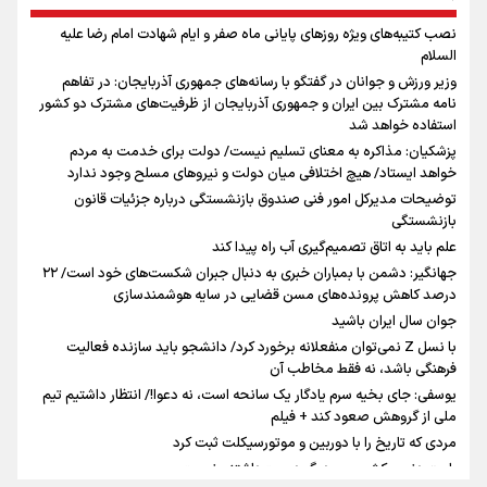
نصب کتیبه‌های ویژه روزهای پایانی ماه صفر و ایام شهادت امام رضا علیه
اینفو برنا / توصیه‌هایی طلایی برای پیاده روی اربعین
السلام
جمله‌ای که بغض چهارماهه را شکست؛ «آهای مردم، آقا از
وزیر ورزش و جوانان در گفتگو با رسانه‌های جمهوری آذربایجان: در تفاهم
تهران رفتند»
نامه مشترک بین ایران و جمهوری آذربایجان از ظرفیت‌های مشترک دو کشور
استفاده خواهد شد
پزشکیان: مذاکره به معنای تسلیم نیست/ دولت برای خدمت به مردم
سه حسرتی که به دلم ماند
خواهد ایستاد/ هیچ اختلافی میان دولت و نیروهای مسلح وجود ندارد
توضیحات مدیرکل امور فنی صندوق بازنشستگی درباره جزئیات قانون
بازنشستگی
علم باید به اتاق تصمیم‌گیری آب راه پیدا کند
جهانگیر: دشمن با بمباران خبری به دنبال جبران شکست‌های خود است/ ۲۲
درصد کاهش پرونده‌های مسن قضایی در سایه هوشمندسازی
اینفو برنا / جدول کامل فاصله مرز شلمچه تا شهرهای زیارتی
جوان سال ایران باشید
عراق
با نسل Z نمی‌توان منفعلانه برخورد کرد/ دانشجو باید سازنده فعالیت
فرهنگی باشد، نه فقط مخاطب آن
یوسفی: جای بخیه سرم یادگار یک سانحه است، نه دعوا!/ انتظار داشتیم تیم
ملی از گروهش صعود کند + فیلم
مردی که تاریخ را با دوربین و موتورسیکلت ثبت کرد
رابرت دنیرو: کشور من دیگر دوست‌داشتنی نیست