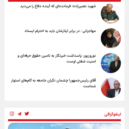
نصرتی: پاسخ بیرانوند سنخیتی با صحبت‌های علی دایی نداشت/
شهید نصیرزاده؛ فرمانده‌ای که آینده دفاع را می‌دید
ملی‌پوشان نباید از خودشان تعریف کنند!
خلعتبری: جای دو سه نفر در جام جهانی خالی بود/ تیم ملی نیاز به تغییر
نسل دارد/ دوست دارم آرژانتین قهرمان شود
شاهرخی: اندازه داشته‌هایمان از بازار جام جهانی برداشت کردیم/ دودستی
مهاجرانی : در برابر ایثارشان باید به احترام ایستاد
سرنوشت صعود را به تیم‌های دیگر سپردیم
عالمی: جام جهانی از مرحله حذفی جان گرفت/ درباره شیوه بازی تیم ملی
نقد وجود دارد
نوروزپور: پاسداشت خبرنگار به تامین حقوق حرفه‌ای و
امنیت شغلی اوست
آقای رئیس‌جمهور! چشمان نگران جامعه به گام‌های استوار
شماست
چرخه تندروی در برابر آرمان مشروطه
اینفوگرافی