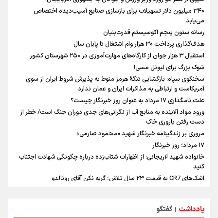
فوران یک آتشفشان قدرتمند در جنوب غربی کلمبیا
۳۴۰ میلیون دلار تسهیلات برای بازسازی صنایع آسیب‌دیده اختصاص
سیمئونه درهای انتقال آلوارز به بارسلونا را بست
می‌یابد
حضور مدیرعامل شرکت توسعه و نگهداری اماکن ورزشی در برنا
رسانه ستون پنجم اکوسیستم قدرت‌بنیان
هدف‌گذاری پرداخت ۳۰ هزار وام اشتغال تا پایان سال
استقبال ۳ هزار جوان از کارگاه‌های مهارت‌آموزی در ۲۵۰ شهرستان کشور
شوک بزرگ برای لیونل مسی!
سخنگوی سپاه: بازگشایی تنگۀ هرمز منوط به پذیرش شروط ایران از سوی
آمریکاست و ارتباطی به مذاکرات ایران و عمان ندارد
علت نامگذاری ۱۷ مرداد به عنوان روز خبرنگار چیست؟
ورود مواد آلاینده به منابع آب از نگرانی‌های جدی دوران جنگ است/ خطر از
دست رفتن باروری خاک
مروری بر زندگینامه خبرنگار شهید «محمود صارمی»
۱۷ مرداد؛ روز خبرنگار
خانواده شهید لاریجانی: از اظهارات شتاب‌زده درباره چگونگی شهادت اجتناب
کنید
اشک‌های CR7 به قیمت ۲۳ سال تلاش؛ گریه نکن آقای رونالدو
حیدری: افزایش تیم‌های جام جهانی هم سود داشت و هم ضرر/ تیم ملی در
جام جهانی مردود نشد
یادداشت
گفتگو
|
تلاش مدام برای زنده نگه داشتن هنر ایرانی