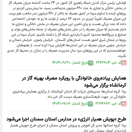
کوشکی؛ رئیس مرکز کنترل شبکه راهبری گاز کشور: در ۲۴ ساعت گذشته میزان مصرف گاز
در بخش خانگی و تجاری به عدد ۶۶۰ میلیون مترمکعب رسید. ما پیش‌بینی کردیم در
روزهای آینده با تداوم سرما در کشور مصرف به بالاتر از ۶۶۰ میلیون متر مکعب هم برسد.
این میزان مصرف تقریباً چیزی در حدود ۷۶ درصد از تولید ما رو به خودش اختصاص
داده که عدد بزرگی هست و برای تامین این میزان مصرف در بخش خانگی و تجاری ما
ناچار هستیم که میزان مصرف را در سایر بخش‌های مصرف از جمله بخش‌های مولد و
صنایع و نیروگاه‌ها محدود کنیم تا پایداری شبکه گاز را داشته باشیم. تمرکز سرما در این
روزها در شمال شرق کشور هست استان‌های گلستان، خراسان رضوی، خراسان شمالی و
خراسان جنوبی میزان مصرف در این استان‌ها افزایش پیدا کرده است. از هموطنان
خواهشمندیم که در این روزهای سرد سال مدیریت مصرف را در منازل در محیط کار جدی
بگیرند.
کد خبر: ۲۲۹۳۸۰۴
تاریخ انتشار: ۱۴۰۴/۰۹/۳۰
همایش پیاده‌روی خانوادگی با رویکرد مصرف بهینه گاز در
کرمانشاه برگزار می‌شود
برنا- گروه استان‌ها: مدیرعامل شرکت گاز استان کرمانشاه، از برگزاری همایش پیاده‌روی
خانوادگی در جهت فرهنگ‌سازی مصرف درست گاز خبر داد.
کد خبر: ۲۲۸۴۸۸۳
تاریخ انتشار: ۱۴۰۴/۰۹/۰۶
طرح «پویش همیار انرژی» در مدارس استان سمنان اجرا می‌شود
برنا- گروه استانها: مدیر کل آموزش و پرورش استان سمنان از اجرای طرح «پویش همیار
انرژی» در استان سمنان خبر داد.