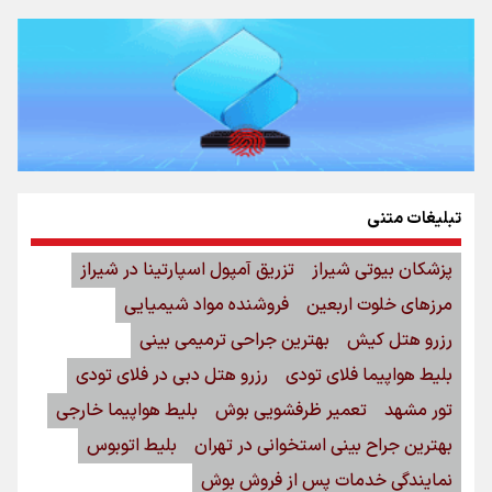
دبیر فدراسیون بولینگ و بیلیارد: از رسانه ملی انتظار حمایت داریم/ در انتظار
حضور تیم‌های بزرگ مثل استقلال در لیگ هستیم
تورم ۵۸ درصدی معدن / وقتی هزینه استخراج از توان قیمت‌گذاری سبقت
می‌گیرد/ رشد ۳۰۰ تا ۴۰۰ درصدی مواد ناریه
اینفو برنا/ میزان مالیات بر ارزش افزوده چقدر است؟
تبلیغات متنی
پزشکان بیوتی شیراز
تزریق آمپول اسپارتینا در شیراز
مرزهای خلوت اربعین
فروشنده مواد شیمیایی
رزرو هتل کیش
بهترین جراحی ترمیمی بینی
بلیط هواپیما فلای تودی
رزرو هتل دبی در فلای تودی
تور مشهد
تعمیر ظرفشویی بوش
بلیط هواپیما خارجی
اینفوبرنا/ سقف معافیت مالیاتی حقوق کارکنان دولت و
بهترین جراح بینی استخوانی در تهران
بلیط اتوبوس
بازنشستگان در بودجه ۱۴۰۵ چقدر است؟
نمایندگی خدمات پس از فروش بوش