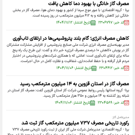
مصرف گاز خانگی با بهبود دما کاهش یافت
برنا - گروه اقتصادی؛ با عبور موج سرما از کشور و بهبود دمای هوا، مصرف گاز در بخش
خانگی نیز کاهش یافته و به ۶۱۲ میلیون مترمکعب در روز رسیده است.
کد خبر: ۲۳۰۶۷۹۷
تاریخ انتشار: ۱۴۰۴/۱۱/۱۲
کاهش مصرف انرژی؛ گام بلند پتروشیمی‌ها در ارتقای تاب‌آوری
مدیر بهینه‌سازی مصرف انرژی شرکت ملی صنایع پتروشیمی از افزایش مشارکت مشترکان
گاز در پویش «کاهش ۱۰ درصدی مصرف انرژی» خبر داد و گفت: این طرح یک راه پنج
ساله برای ارتقای تاب‌آوری است؛ امانتی که با همکاری شرکت‌های پتروشیمی در اختیار
مردم قرار گرفته و با حفظ امانت‌داری، شفافیت و نظارت کامل در حال اجراست.
کد خبر: ۲۳۰۴۶۱۲
تاریخ انتشار: ۱۴۰۴/۱۱/۰۶
مصرف گاز در استان قزوین به ۱۴ میلیون مترمکعب رسید
برنا- گروه استانها: رئیس روابط عمومی شرکت گاز استان قزوین گفت: مصرف گاز استان در
شبانه روز گذشته به ۱۴ میلیون و ۳۵۰ هزار مترمکعب گاز رسید.
کد خبر: ۲۳۰۴۵۸۹
تاریخ انتشار: ۱۴۰۴/۱۱/۰۶
مدیرعامل گاز:
رکورد تاریخی مصرف ۷۳۷ میلیون مترمکعب گاز ثبت شد
برنا - گروه اقتصادی؛ مدیرعامل شرکت ملی گاز ایران از ثبت رکورد تاریخی مصرف ۷۳۷