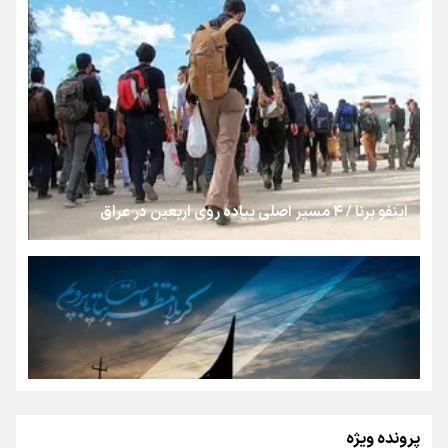
بنزین؛ تدبیری برای حفظ امنیت انرژی
«هورامان»؛ میراثی که جهان را شیفته کرد
شکستگیِ بزرگ؛ روایتِ یک استخوان، یک نسل، یک توهم!
اینفو برنا / ۴ مسیر اصلی پیاده روی اربعین در عراق
رسانه ملی و حق مردم برای شنیدن صدای رئیس‌جمهوری
روایت ایران از کنار مردم
از طلوع خیابان‌ها تا غروب اشک
پرونده ویژه