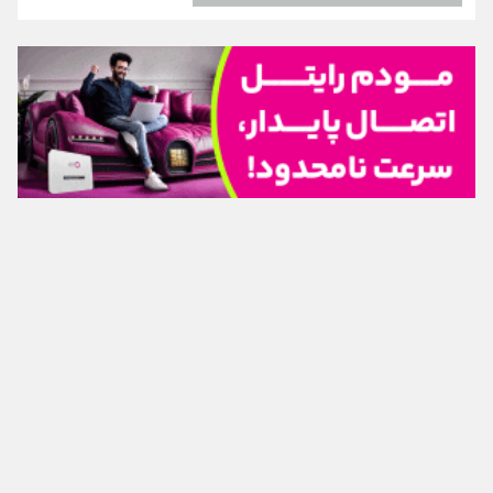
اینفوبرنا/ حداقل حقوق بازنشستگان کشوری و لشکری در
تماس با ما
|
درباره ما
|
پیوندها
|
آرشیو
|
عضویت در خبرنامه
|
آب و هوا
|
لایحه بودجه سال ۱۴۰۵ چقدر است؟
اوقات شرعی
|
نظرسنجی
تمام حقوق برای خبرگزاری برنا محفوظ است. استفاده از مطالب با ذکر منبع