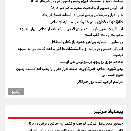
یکصد ثانیه از نشست خبری رئیس‌جمهور در روز خبرنگار ۱۴۰۵
آیا رئیس‌جمهور از وضعیت سفره مردم خبر دارد؟
دروازه‌بان سرشناس پرسپولیس در آستانه فسخ قرارداد!
طلاق؛ زنگ خطری برای خانواده و سرمایه اجتماعی
ابوباقر، جانشین فرمانده نیروی قدس سپاه: اقتدار دفاعی ایران نتیجه
مدیریت ولایت فقیه است
رونمایی از شماره پیراهن جدید بازیکنان استقلال
ابوباقر: دشمن در براندازی، اغتشاشات داخلی و اهداف نظامی به نتیجه
نرسید
محمد نوری روبروی پرسپولیس می ایستد!
رهبر شهید انقلاب: آمریکایی‌ها صدها هزار نفر را با بمب اتم کشتند بدون
هیچ استدلالی!
مراسم گرامیداشت روز خبرنگار
ونس: در حال کار بر روی ایجاد یک سیستم ناوبری امن هستیم
آرشیو
سخنگوی سپاه: بازگشایی تنگۀ هرمز منوط به پذیرش شروط ایران از سوی
آمریکاست و ارتباطی به مذاکرات ایران و عمان ندارد
علی‌نژاد در مراسم انجمن ورزشی نویسان در روز خبرنگار : رسانه‌های خبری در
پیشنهاد سردبیر
سال گذشته تا به امروز اتفاقات بزرگی را رقم زدند
سیدمناف هاشمی در مراسم انجمن ورزشی نویسان : قدردان زحمات اهالی
حضور مدیرعامل شرکت توسعه و نگهداری اماکن ورزشی در برنا
رسانه به ویژه ورزشی نویسان هستیم
کلیپی از سفر دو روزه وزیر ورزش و جوانان به جمهوری آذربایجان