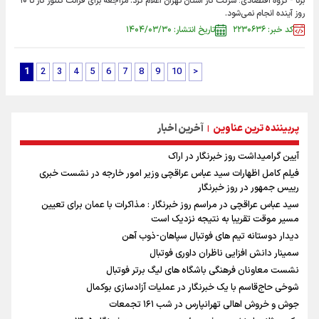
برنا - گروه اقتصادی؛ شرکت گاز استان تهران اعلام کرد: مراجعه برای قرائت کنتور گاز تا ۱۰
روز آینده انجام نمی‌شود.
کد خبر: ۲۲۳۰۶۳۶
تاریخ انتشار: ۱۴۰۴/۰۳/۳۰
1
2
3
4
5
6
7
8
9
10
>
پربیننده ترین عناوین
آخرین اخبار
|
آیین گرامیداشت روز خبرنگار در اراک
فیلم کامل اظهارات سید عباس عراقچی وزیر امور خارجه در نشست خبری
رییس جمهور در روز خبرنگار
سید عباس عراقچی در مراسم روز خبرنگار : مذاکرات با عمان برای تعیین
مسیر موقت تقریبا به نتیجه نزدیک است
دیدار دوستانه تیم های فوتبال سپاهان-ذوب آهن
سمینار دانش افزایی ناظران داوری فوتبال
نشست معاونان فرهنگی باشگاه های لیگ برتر فوتبال
شوخی حاج‌قاسم با یک خبرنگار در عملیات آزادسازی بوکمال
جوش و خروش اهالی تهرانپارس در شب ۱۶۱ تجمعات