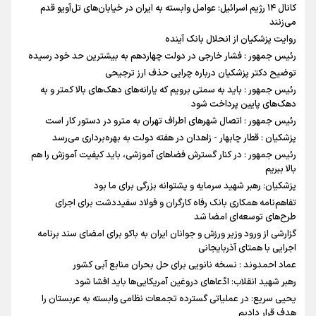
کانال ۱۴ رژیم اسرائیل: عوامل وابسته به ایران در خیابان‌های تل‌آویو قدم
می‌زنند
روایت پزشکیان از انحلال بانک آینده
رئیس جمهور : فشار خارجی در دولت چهاردهم به بیشترین حد خود رسیده
توضیح دکتر پزشکیان درباره چرایی حذف ارز ترجیحی
رئیس جمهور : باید به سمتی برویم که یارانه‌های دهک‌های بالا کمتر و به
دهک‌های پایین پرداخت شود
رئیس جمهور : اتصال شهرهای اطراف تهران به مترو در دستور کار است
پزشکیان : قطار چابهار - زاهدان در هفته دولت به بهره‌برداری می‌رسد
رئیس جمهور : در کنار گسترش فضاهای آموزشی، باید کیفیت آموزش را هم
بالا ببریم
پزشکیان: رهبر شهید سرمایه و پشتوانه بزرگی برای ما بود
تفاهم‌نامه همکاری بانک رفاه کارگران و فولاد سفیددشت برای اجرای
طرح‌های توسعه‌ای امضا شد
گزارشی از ورود وزیر ورزش و جوانان ایران به باکو برای امضای سند برنامه
اجرایی با همتای آذربایجانی
عماد احمدوند : نسخه نانویی برای حل بحران منابع آبی کشور
رهبر شهید انقلاب: ادّعاهای دروغین آمریکایی‌ها باید افشا شود
یحیی سریع: در عملیاتی گسترده تجمعات نظامی وابسته به عربستان را
هدف قرار دادیم