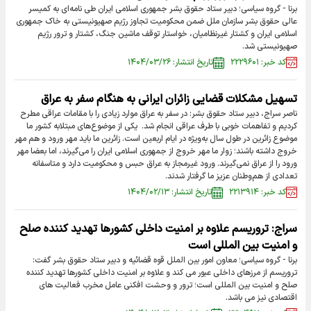
برنا - گروه سیاسی؛ دبیر ستاد حقوق بشر جمهوری اسلامی ایران طی نامه‌ای به کمیسر
عالی حقوق بشر سازمان ملل ضمن محکومیت تجاوز رژیم صهیونیستی به خاک جمهوری
اسلامی ایران و کشتار غیرنظامیان، خواستار توقف ماشین جنگ، کشتار و ترور رژیم
صهیونیستی شد.
کد خبر: ۲۲۲۹۶۰۱
تاریخ انتشار: ۱۴۰۴/۰۳/۲۶
تسهیل مشکلات قضایی زائران ایرانی به هنگام سفر به عراق
ناصر سراج، دبیر ستاد حقوق بشر: در سفر به عراق موارد زیادی را با مقامات عراقی مطرح
کردیم و تفاهمات خوبی با طرف عراقی انجام شد. یکی از موضوع‌های مبتلابه کشور ما
موضوع زائرین در طول سال به‌ویژه در ایام اربعین است. زائرین ما باید مهر ورود و هم مهر
خروج داشته باشند؛ زوار ما مهر خروج از جمهوری اسلامی ایران را می‌گیرند، اما بعضا مهر
ورود را از عراق نمی‌گیرند. ورود غیرمجاز به عراق حبس و محکومیت دارد و متاسفانه
تعدادی از هم‌وطنان عزیز ما گرفتار شدند.
کد خبر: ۲۲۱۳۹۱۴
تاریخ انتشار: ۱۴۰۴/۰۲/۱۳
سراج: تروریسم علاوه بر امنیت داخلی کشورها تهدید کننده صلح
و امنیت بین المللی است
برنا - گروه سیاسی؛ معاون امور بین الملل قوه قضائیه و دبیر ستاد حقوق بشر گفت:
تروریسم از مرزهای داخلی عبور می کند و علاوه بر امنیت داخلی کشورها تهدید کننده
صلح و امنیت بین المللی است؛ ترور و وحشت افکنی عامل مخرب فعالیت های
اقتصادی نیز می باشد.