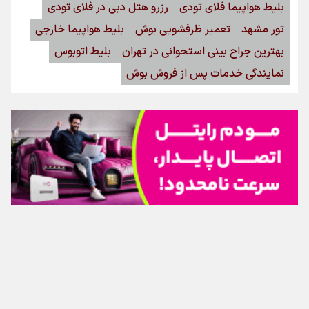
بلیط هواپیما فلای تودی
رزرو هتل دبی در فلای تودی
تور مشهد
تعمیر ظرفشویی بوش
بلیط هواپیما خارجی
بهترین جراح بینی استخوانی در تهران
بلیط اتوبوس
نمایندگی خدمات پس از فروش بوش
اینفوبرنا/ سقف معافیت مالیاتی حقوق کارکنان دولت و
بازنشستگان در بودجه ۱۴۰۵ چقدر است؟
تماس با ما
|
درباره ما
|
پیوندها
|
آرشیو
|
عضویت در خبرنامه
|
آب و هوا
|
اوقات شرعی
|
نظرسنجی
اینفوبرنا/ حداقل حقوق بازنشستگان کشوری و لشکری در
لایحه بودجه سال ۱۴۰۵ چقدر است؟