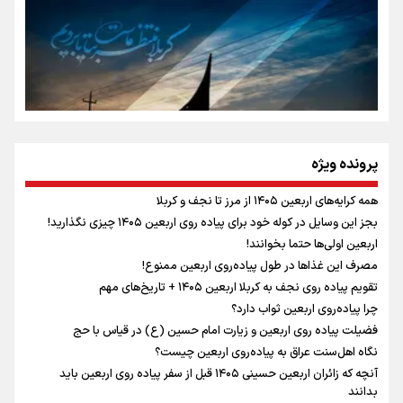
جمله‌ای که بغض چهارماهه را شکست؛ «آهای مردم، آقا از
تهران رفتند»
سه حسرتی که به دلم ماند
مومنِ مقتدرِ مظلوم
پرونده ویژه
همه کرایه‌های اربعین ۱۴۰۵ از مرز تا نجف و کربلا
اینفو برنا / توصیه‌هایی طلایی برای پیاده روی اربعین
بجز این وسایل در کوله خود برای پیاده روی اربعین ۱۴۰۵ چیزی نگذارید!
نگاه تمدنی رهبر شهید به فضای مجازی
اربعین اولی‌ها حتما بخوانند!
مصرف این غذاها در طول پیاده‌روی اربعین ممنوع!
تقویم پیاده روی نجف به کربلا اربعین ۱۴۰۵ + تاریخ‌های مهم
چرا پیاده‌روی اربعین ثواب دارد؟
رابطه کارگر و کارفرما در اندیشه رهبر شهید: از تضاد به
فضیلت پیاده روی اربعین و زیارت امام حسین (ع) در قیاس با حج
زوجیت
نگاه اهل‌سنت عراق به پیاده‌روی اربعین چیست؟
آنچه که زائران اربعین حسینی ۱۴۰۵ قبل از سفر پیاده روی اربعین باید
بدانند