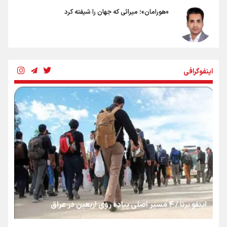
«هورامان»؛ میراثی که جهان را شیفته کرد
شکستگیِ بزرگ؛ روایتِ یک استخوان، یک نسل، یک توهم!
اینفوگرافی
رسانه ملی و حق مردم برای شنیدن صدای رئیس‌جمهوری
روایت ایران از کنار مردم
از طلوع خیابان‌ها تا غروب اشک
اینفو برنا / ۴ مسیر اصلی پیاده روی اربعین در عراق