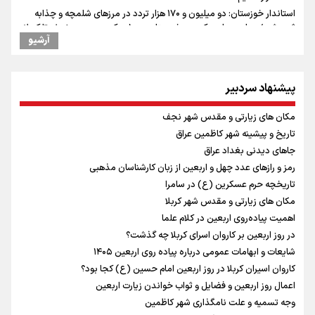
استاندار خوزستان: دو میلیون و ۱۷۰ هزار تردد در مرزهای شلمچه و چذابه
ثبت شد / برپایی هزار موکب در خوزستان و ۱۰۰ موکب در مسیر نجف تا کربلا
آرشیو
وقتی از وفاق صحبت می‌کنم، منظورم مردم هستند/ مسیر اصلاحات آغاز
شده و متوقف نخواهد شد
امیررضا غلامی، ملی پوش تکواندو : تمرکزم روی مسابقات پاکستان است نه
پیشنهاد سردبیر
بازی های آسیایی
جابجایی مرکز ثقل اقتصاد جهان انجام شد/ فرصت طلایی برای اقتصاد
مکان های زیارتی و مقدس شهر نجف
ایران +نمودار
تاریخ و پیشینه شهر کاظمین عراق
رادین زینالی، ملی پوش تکواندو : قدم به قدم تلاش می کنم تا به طلای
جاهای دیدنی بغداد عراق
المپیک برسم
رمز و رازهای عدد چهل و اربعین از زبان کارشناسان مذهبی
ونس: ایرانی‌ها مذاکره‌کنندگان سرسختی هستند
تاریخچه حرم عسکرین (ع) در سامرا
کانادا دو مظنون تیراندازی در نزدیکی کنسولگری آمریکا را بازداشت کرد
مکان های زیارتی و مقدس شهر کربلا
اردوی تیم ملی تکواندو
اهمیت پیاده‌روی اربعین در کلام علما
در ادامه سیاست جوان‌گرایی در پرسپولیس؛ ستاره‌های امید به بزرگسالان
اضافه شدند
در روز اربعین بر کاروان اسرای کربلا چه گذشت؟
شایعات و ابهامات عمومی درباره پیاده روی اربعین ۱۴۰۵
کاروان اسیران کربلا در روز اربعین امام حسین (ع) کجا بود؟
اعمال روز اربعین و فضایل و ثواب خواندن زیارت اربعین
وجه تسمیه و علت نامگذاری شهر کاظمین