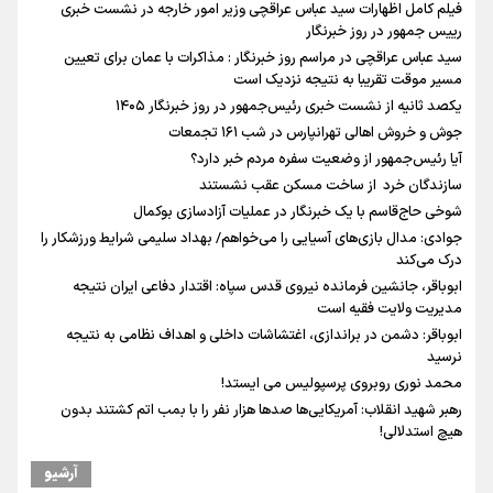
فیلم کامل اظهارات سید عباس عراقچی وزیر امور خارجه در نشست خبری
رییس جمهور در روز خبرنگار
سید عباس عراقچی در مراسم روز خبرنگار : مذاکرات با عمان برای تعیین
مسیر موقت تقریبا به نتیجه نزدیک است
یکصد ثانیه از نشست خبری رئیس‌جمهور در روز خبرنگار ۱۴۰۵
جوش و خروش اهالی تهرانپارس در شب ۱۶۱ تجمعات
آیا رئیس‌جمهور از وضعیت سفره مردم خبر دارد؟
سازندگان خرد از ساخت مسکن عقب نشستند
شوخی حاج‌قاسم با یک خبرنگار در عملیات آزادسازی بوکمال
جوادی: مدال بازی‌های آسیایی را می‌خواهم/ بهداد سلیمی شرایط ورزشکار را
درک می‌کند
ابوباقر، جانشین فرمانده نیروی قدس سپاه: اقتدار دفاعی ایران نتیجه
مدیریت ولایت فقیه است
ابوباقر: دشمن در براندازی، اغتشاشات داخلی و اهداف نظامی به نتیجه
نرسید
محمد نوری روبروی پرسپولیس می ایستد!
رهبر شهید انقلاب: آمریکایی‌ها صدها هزار نفر را با بمب اتم کشتند بدون
هیچ استدلالی!
مراسم گرامیداشت روز خبرنگار
آرشیو
گرامیداشت روز خبرنگار در شیراز