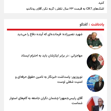
کنید
اشک‌های CR7 به قیمت ۲۳ سال تلاش؛ گریه نکن آقای رونالدو
حیدری: افزایش تیم‌های جام جهانی هم سود داشت و هم ضرر/ تیم ملی در
جام جهانی مردود نشد
یادداشت
گفتگو
|
تلاش مدام برای زنده نگه داشتن هنر ایرانی
نصرتی: پاسخ بیرانوند سنخیتی با صحبت‌های علی دایی نداشت/
شهید نصیرزاده؛ فرمانده‌ای که آینده دفاع را می‌دید
ملی‌پوشان نباید از خودشان تعریف کنند!
خلعتبری: جای دو سه نفر در جام جهانی خالی بود/ تیم ملی نیاز به تغییر
نسل دارد/ دوست دارم آرژانتین قهرمان شود
شاهرخی: اندازه داشته‌هایمان از بازار جام جهانی برداشت کردیم/ دودستی
مهاجرانی : در برابر ایثارشان باید به احترام ایستاد
سرنوشت صعود را به تیم‌های دیگر سپردیم
عالمی: جام جهانی از مرحله حذفی جان گرفت/ درباره شیوه بازی تیم ملی
نقد وجود دارد
نوروزپور: پاسداشت خبرنگار به تامین حقوق حرفه‌ای و
امنیت شغلی اوست
آقای رئیس‌جمهور! چشمان نگران جامعه به گام‌های استوار
شماست