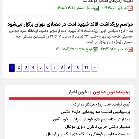
تقویت آرمان‌های انقلاب خواهد شد.
کد خبر: ۲۳۶۴۵۷۱
تاریخ انتشار: ۱۴۰۵/۰۴/۲۱
مراسم بزرگداشت قائد شهید امت در مصلای تهران برگزار می‌شود
برنا - گروه سیاسی: آیین بزرگداشت قائد شهید امت از سوی حضرت آیت‌الله سید مجتبی
حسینی خامنه‌ای، روز سه‌شنبه ۲۳ تیرماه از ساعت ۱۷ تا ۱۹ در شبستان مصلای امام
خمینی (ره) تهران برگزار می‌گردد.
کد خبر: ۲۳۶۴۵۲۷
تاریخ انتشار: ۱۴۰۵/۰۴/۲۱
1
2
3
4
5
6
7
8
9
10
11
>
پربیننده ترین عناوین
آخرین اخبار
|
آیین گرامیداشت روز خبرنگار در اراک
پرسپولیس امشب سه رونمایی دارد+ عکس
دیدار دوستانه تیم های فوتبال سپاهان-ذوب آهن
سمینار دانش افزایی ناظران داوری فوتبال
نشست معاونان فرهنگی باشگاه های لیگ برتر فوتبال