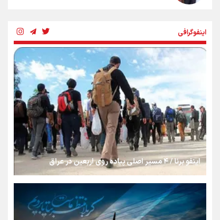
چرخه تندروی در برابر آرمان مشروطه
اینفوگرافی
بنزین؛ تدبیری برای حفظ امنیت انرژی
«هورامان»؛ میراثی که جهان را شیفته کرد
شکستگیِ بزرگ؛ روایتِ یک استخوان، یک نسل، یک توهم!
اینفو برنا / ۴ مسیر اصلی پیاده روی اربعین در عراق
رسانه ملی و حق مردم برای شنیدن صدای رئیس‌جمهوری