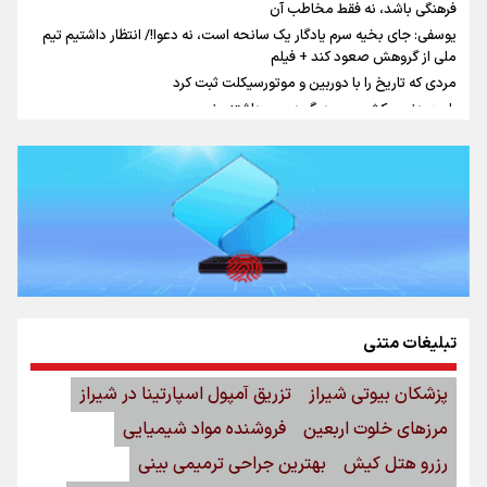
فرهنگی باشد، نه فقط مخاطب آن
یوسفی: جای بخیه سرم یادگار یک سانحه است، نه دعوا!/ انتظار داشتیم تیم
ملی از گروهش صعود کند + فیلم
مردی که تاریخ را با دوربین و موتورسیکلت ثبت کرد
رابرت دنیرو: کشور من دیگر دوست‌داشتنی نیست
دبیر فدراسیون بولینگ و بیلیارد: از رسانه ملی انتظار حمایت داریم/ در انتظار
حضور تیم‌های بزرگ مثل استقلال در لیگ هستیم
تورم ۵۸ درصدی معدن / وقتی هزینه استخراج از توان قیمت‌گذاری سبقت
می‌گیرد/ رشد ۳۰۰ تا ۴۰۰ درصدی مواد ناریه
اینفو برنا/ میزان مالیات بر ارزش افزوده چقدر است؟
تبلیغات متنی
پزشکان بیوتی شیراز
تزریق آمپول اسپارتینا در شیراز
مرزهای خلوت اربعین
فروشنده مواد شیمیایی
رزرو هتل کیش
بهترین جراحی ترمیمی بینی