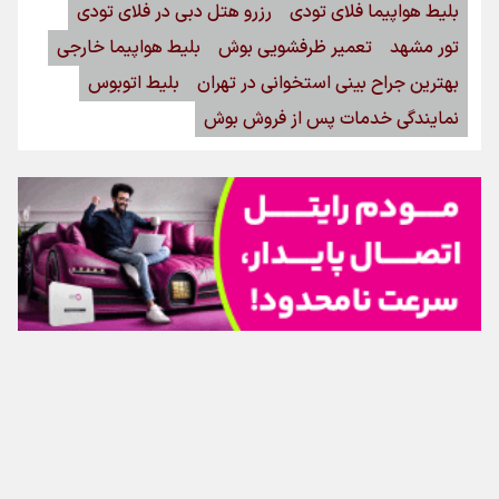
بلیط هواپیما فلای تودی
رزرو هتل دبی در فلای تودی
تور مشهد
تعمیر ظرفشویی بوش
بلیط هواپیما خارجی
اینفوبرنا/ سقف معافیت مالیاتی حقوق کارکنان دولت و
بهترین جراح بینی استخوانی در تهران
بلیط اتوبوس
بازنشستگان در بودجه ۱۴۰۵ چقدر است؟
نمایندگی خدمات پس از فروش بوش
اینفوبرنا/ حداقل حقوق بازنشستگان کشوری و لشکری در
تماس با ما
|
درباره ما
|
پیوندها
|
آرشیو
|
عضویت در خبرنامه
|
آب و هوا
|
لایحه بودجه سال ۱۴۰۵ چقدر است؟
اوقات شرعی
|
نظرسنجی