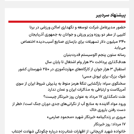
گرامیداشت روز خبرنگار
سخنگوی سپاه: بازگشایی تنگۀ هرمز منوط به پذیرش شروط ایران از سوی
پیشنهاد سردبیر
آمریکاست و ارتباطی به مذاکرات ایران و عمان ندارد
ونس: در حال کار بر روی ایجاد یک سیستم ناوبری امن هستیم
حضور مدیرعامل شرکت توسعه و نگهداری اماکن ورزشی در برنا
علی‌نژاد در مراسم انجمن ورزشی نویسان در روز خبرنگار : رسانه‌های خبری در
کلیپی از سفر دو روزه وزیر ورزش و جوانان به جمهوری آذربایجان
سال گذشته تا به امروز اتفاقات بزرگی را رقم زدند
۳۴۰ میلیون دلار تسهیلات برای بازسازی صنایع آسیب‌دیده اختصاص
سیدمناف هاشمی در مراسم انجمن ورزشی نویسان : قدردان زحمات اهالی
می‌یابد
رسانه به ویژه ورزشی نویسان هستیم
رسانه ستون پنجم اکوسیستم قدرت‌بنیان
نشست استاندار فارس با خبرنگاران
هدف‌گذاری پرداخت ۳۰ هزار وام اشتغال تا پایان سال
استقبال ۳ هزار جوان از کارگاه‌های مهارت‌آموزی در ۲۵۰ شهرستان کشور
شوک بزرگ برای لیونل مسی!
سخنگوی سپاه: بازگشایی تنگۀ هرمز منوط به پذیرش شروط ایران از سوی
آمریکاست و ارتباطی به مذاکرات ایران و عمان ندارد
علت نامگذاری ۱۷ مرداد به عنوان روز خبرنگار چیست؟
ورود مواد آلاینده به منابع آب از نگرانی‌های جدی دوران جنگ است/ خطر از
دست رفتن باروری خاک
مروری بر زندگینامه خبرنگار شهید «محمود صارمی»
۱۷ مرداد؛ روز خبرنگار
خانواده شهید لاریجانی: از اظهارات شتاب‌زده درباره چگونگی شهادت اجتناب