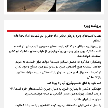
روایت ایران از کنار مردم
از طلوع خیابان‌ها تا غروب اشک
پرونده ویژه
نصب کتیبه‌های ویژه روزهای پایانی ماه صفر و ایام شهادت امام رضا علیه
اینفو برنا / توصیه‌هایی طلایی برای پیاده روی اربعین
السلام
جمله‌ای که بغض چهارماهه را شکست؛ «آهای مردم، آقا از
وزیر ورزش و جوانان در گفتگو با رسانه‌های جمهوری آذربایجان: در تفاهم
تهران رفتند»
نامه مشترک بین ایران و جمهوری آذربایجان از ظرفیت‌های مشترک دو کشور
استفاده خواهد شد
پزشکیان: مذاکره به معنای تسلیم نیست/ دولت برای خدمت به مردم
سه حسرتی که به دلم ماند
خواهد ایستاد/ هیچ اختلافی میان دولت و نیروهای مسلح وجود ندارد
توضیحات مدیرکل امور فنی صندوق بازنشستگی درباره جزئیات قانون
بازنشستگی
علم باید به اتاق تصمیم‌گیری آب راه پیدا کند
جهانگیر: دشمن با بمباران خبری به دنبال جبران شکست‌های خود است/ ۲۲
درصد کاهش پرونده‌های مسن قضایی در سایه هوشمندسازی
اینفو برنا / جدول کامل فاصله مرز شلمچه تا شهرهای زیارتی
جوان سال ایران باشید
عراق
با نسل Z نمی‌توان منفعلانه برخورد کرد/ دانشجو باید سازنده فعالیت