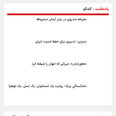
۸۰ توصیه کاربردی برای ۸۰ کیلومتر پیاده روی اربعین
یادداشت
گفتگو
توصیه های کاربردی برای زائران در پیاده روی اربعین
|
چرخه تندروی در برابر آرمان مشروطه
بنزین؛ تدبیری برای حفظ امنیت انرژی
«هورامان»؛ میراثی که جهان را شیفته کرد
شکستگیِ بزرگ؛ روایتِ یک استخوان، یک نسل، یک توهم!
رسانه ملی و حق مردم برای شنیدن صدای رئیس‌جمهوری