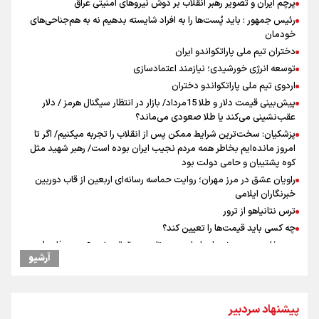
پرچم ایران و تصویر رهبر انقلاب بر دوش نیروهای امنیتی عراق
رئیس جمهور : باید پُست‌ها را به افراد شایسته بدهیم نه به هم‌جناحی‌های
خودمان
دختران تیم ملی پاراتکواندو ایران
توسعه انرژی خورشیدی؛ نیازمند اعتمادسازی
اردوی تیم ملی پاراتکواندو دختران
پیش‌بینی قیمت دلار و طلا 15مرداد/ بازار در انتظار سیگنال هرمز / دلار
عقب‌نشینی می‌کند یا طلا صعودی می‌ماند؟
پزشکیان: سخت‌ترین شرایط ممکن پس از انقلاب را تجربه میکنیم/ اگر تا
امروز مانده‌ایم بخاطر همه‌ مردم نجیب ایران بوده است/ رهبر شهید مثل
کوه پشتیبان و حامی دولت بود
راویان عشق در مرز مهران؛ روایت حماسه‌ رسانه‌ای اربعین از قاب دوربین
خبرنگاران ایلامی
ترس نتانیاهو از ترور
چه کسی باید قیمت‌ها را تعیین کند؟
وزیر خارجه مصر: رژیم اسراییل بدون تامین حقوق مشروع مردم فلسطین
آرشیو
امنیت نخواهد داشت
مستمری مددجویان کفاف زندگی را نمی‌دهد / حمایت از ۱۹هزار زن‌
سرپرست خانوار
پیشنهاد سردبیر
فیدان: حماس به تعهدات خود عمل کرد، امّا اسرائیل برنامه‌ای برای صلح