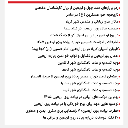
ندارد
رمز و رازهای عدد چهل و اربعین از زبان کارشناسان مذهبی
نشست وزیران خارجه مصر، ترکیه، پاکستان و عربستان با محوریت تحولات
منطقه
تاریخچه حرم عسکرین (ع) در سامرا
ارائه بیش از ۲ میلیون خدمات بهداشتی-درمانی به زائران اربعین
مکان های زیارتی و مقدس شهر کربلا
معاون وزیر خارجه : مذاکره نه معجزه است و نه خیانت
اهمیت پیاده‌روی اربعین در کلام علما
پخش قسمت اول گفت‌وگوی رئیس‌جمهور بعد از خبر ۲۲
در روز اربعین بر کاروان اسرای کربلا چه گذشت؟
ازهوش مصنوعی تا طلای مجازی/ شجیع: با نگاه بدبینانه هم نتایج هانگژو
شایعات و ابهامات عمومی درباره پیاده روی اربعین ۱۴۰۵
را در ناگویا تکرار می‌کنیم+ فیلم
کاروان اسیران کربلا در روز اربعین امام حسین (ع) کجا بود؟
ارتش در آمادگی کامل قرار دارد/ توان رزم ارتش بی وقفه در حال ارتقا است
اعمال روز اربعین و فضایل و ثواب خواندن زیارت اربعین
وجه تسمیه و علت نامگذاری شهر کاظمین
وجه تسمیه و علت نامگذاری شهر نجف
راهنمای کامل درباره مسیر پیاده روی اربعین از طریق العلماء
وجه تسمیه و علت نامگذاری شهر سامرا
وجه تسمیه و علت نامگذاری شهر کربلا
بهترین موکب‌های ایرانی در پیاده روی اربعین ۱۴۰۵
توصیه هایی مهم برای پیچ خوردگی پا در پیاده روی اربعین
خطرات پیاده روی اربعین/ ۷ راهنمایی برای سفری ایمن و معنوی
۲۰ نکته دوستانه درباره پیاده روی اربعین و عراقی ها
بهترین ذکر در پیاده‌روی اربعین چیست؟