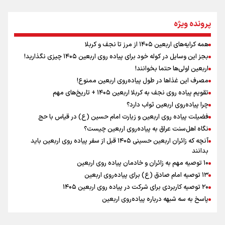
نگاه تمدنی رهبر شهید به فضای مجازی
پرونده ویژه
همه کرایه‌های اربعین ۱۴۰۵ از مرز تا نجف و کربلا
اینفو برنا / توصیه‌هایی طلایی برای پیاده روی اربعین
بجز این وسایل در کوله خود برای پیاده روی اربعین ۱۴۰۵ چیزی نگذارید!
رابطه کارگر و کارفرما در اندیشه رهبر شهید: از تضاد به
اربعین اولی‌ها حتما بخوانند!
زوجیت
مصرف این غذاها در طول پیاده‌روی اربعین ممنوع!
تقویم پیاده روی نجف به کربلا اربعین ۱۴۰۵ + تاریخ‌های مهم
چرا پیاده‌روی اربعین ثواب دارد؟
اقتدار علمی و استقلال ملی؛ میراث رهبر شهید که با خون
ماندگار شد
فضیلت پیاده روی اربعین و زیارت امام حسین (ع) در قیاس با حج
نگاه اهل‌سنت عراق به پیاده‌روی اربعین چیست؟
آنچه که زائران اربعین حسینی ۱۴۰۵ قبل از سفر پیاده روی اربعین باید
بدانند
۱۰ توصیه مهم به زائران و خادمان پیاده روی اربعین
اینفو برنا / جدول کامل فاصله مرز شلمچه تا شهرهای زیارتی
۱۳ توصیه امام صادق (ع) برای پیاده‌روی اربعین
۲۰ توصیه کاربردی برای شرکت در پیاده روی اربعین ۱۴۰۵
عراق
پاسخ به سه‌ شبهه درباره پیاده‌روی اربعین