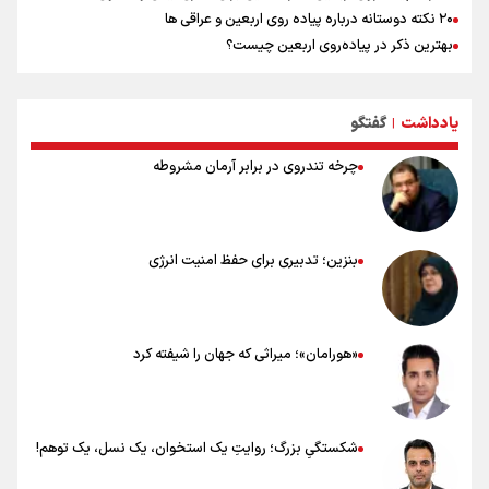
۲۰ نکته دوستانه درباره پیاده روی اربعین و عراقی ها
بهترین ذکر در پیاده‌روی اربعین چیست؟
۸۰ توصیه کاربردی برای ۸۰ کیلومتر پیاده روی اربعین
توصیه های کاربردی برای زائران در پیاده روی اربعین
یادداشت
گفتگو
نکاتی مهم برای حفظ سلامت در پیاده روی اربعین
|
چرخه تندروی در برابر آرمان مشروطه
بنزین؛ تدبیری برای حفظ امنیت انرژی
«هورامان»؛ میراثی که جهان را شیفته کرد
شکستگیِ بزرگ؛ روایتِ یک استخوان، یک نسل، یک توهم!