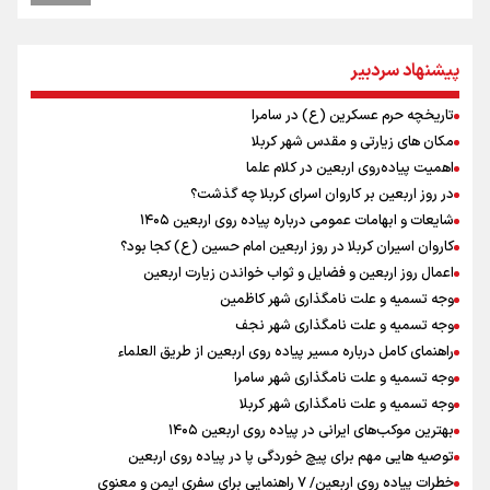
ارتش صهیونیستی زمین‌های کشاورزی در جنوب لبنان را به آتش کشید
چه کسی باید قیمت‌ها را تعیین کند؟
پیشنهاد سردبیر
بازگشت روان دو میلیون و هشتصد هزار زائر اربعین از مرزهای شش‌گانه
زائران اربعین حسینی در مرز تمرچین
تاریخچه حرم عسکرین (ع) در سامرا
توسعه انرژی خورشیدی؛ نیازمند اعتمادسازی
مکان های زیارتی و مقدس شهر کربلا
ایران آقای بلامنازع تنگه هرمز
اهمیت پیاده‌روی اربعین در کلام علما
وزیر خارجه مصر: رژیم اسراییل بدون تامین حقوق مشروع مردم فلسطین
در روز اربعین بر کاروان اسرای کربلا چه گذشت؟
امنیت نخواهد داشت
شایعات و ابهامات عمومی درباره پیاده روی اربعین ۱۴۰۵
فیدان: حماس به تعهدات خود عمل کرد، امّا اسرائیل برنامه‌ای برای صلح
کاروان اسیران کربلا در روز اربعین امام حسین (ع) کجا بود؟
ندارد
اعمال روز اربعین و فضایل و ثواب خواندن زیارت اربعین
وجه تسمیه و علت نامگذاری شهر کاظمین
وجه تسمیه و علت نامگذاری شهر نجف
راهنمای کامل درباره مسیر پیاده روی اربعین از طریق العلماء
وجه تسمیه و علت نامگذاری شهر سامرا
وجه تسمیه و علت نامگذاری شهر کربلا
بهترین موکب‌های ایرانی در پیاده روی اربعین ۱۴۰۵
توصیه هایی مهم برای پیچ خوردگی پا در پیاده روی اربعین
خطرات پیاده روی اربعین/ ۷ راهنمایی برای سفری ایمن و معنوی