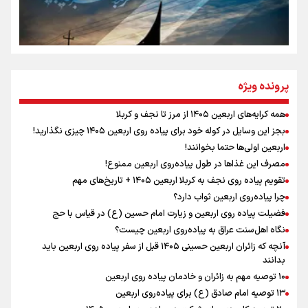
مومنِ مقتدرِ مظلوم
نگاه تمدنی رهبر شهید به فضای مجازی
پرونده ویژه
همه کرایه‌های اربعین ۱۴۰۵ از مرز تا نجف و کربلا
اینفو برنا / توصیه‌هایی طلایی برای پیاده روی اربعین
بجز این وسایل در کوله خود برای پیاده روی اربعین ۱۴۰۵ چیزی نگذارید!
رابطه کارگر و کارفرما در اندیشه رهبر شهید: از تضاد به
اربعین اولی‌ها حتما بخوانند!
زوجیت
مصرف این غذاها در طول پیاده‌روی اربعین ممنوع!
تقویم پیاده روی نجف به کربلا اربعین ۱۴۰۵ + تاریخ‌های مهم
چرا پیاده‌روی اربعین ثواب دارد؟
اقتدار علمی و استقلال ملی؛ میراث رهبر شهید که با خون
ماندگار شد
فضیلت پیاده روی اربعین و زیارت امام حسین (ع) در قیاس با حج
نگاه اهل‌سنت عراق به پیاده‌روی اربعین چیست؟
آنچه که زائران اربعین حسینی ۱۴۰۵ قبل از سفر پیاده روی اربعین باید
بدانند
۱۰ توصیه مهم به زائران و خادمان پیاده روی اربعین
اینفو برنا / جدول کامل فاصله مرز شلمچه تا شهرهای زیارتی
۱۳ توصیه امام صادق (ع) برای پیاده‌روی اربعین