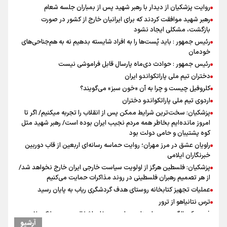
روایت پزشکیان از دیدار با رهبر شهید پس از بمباران جلسه شعام
رهبر شهید موافقت کردند که برای ایرانیان خارج از کشور در صورت
بازگشت، مشکلی ایجاد نشود
رئیس جمهور : باید پُست‌ها را به افراد شایسته بدهیم نه به هم‌جناحی‌های
خودمان
رئیس جمهور : حوادث دی‌ماه پارسال قابل فراموشی نیست
دختران تیم ملی پاراتکواندو ایران
کلروفیل چیست و چرا به آن «خون سبز» می‌گویند؟
اردوی تیم ملی پاراتکواندو دختران
پزشکیان: سخت‌ترین شرایط ممکن پس از انقلاب را تجربه میکنیم/ اگر تا
امروز مانده‌ایم بخاطر همه‌ مردم نجیب ایران بوده است/ رهبر شهید مثل
کوه پشتیبان و حامی دولت بود
راویان عشق در مرز مهران؛ روایت حماسه‌ رسانه‌ای اربعین از قاب دوربین
خبرنگاران ایلامی
پزشکیان: فلسطین هرگز از اولویت سیاست خارجی ایران خارج نخواهد شد/
از هر تصمیم رهبران فلسطینی در روند مذاکرات حمایت می‌کنیم
عملیات تجهیز کتابخانه روستای هدف گردشگری ریاب به پایان رسید
ترس نتانیاهو از ترور
فرود یک بالگرد در بیمارستان رمبام در حیفای اشغالی در پی هلاکت ۲
آرشیو
نظامی صهیونیست و زخمی شدن ۷ نظامی دیگر