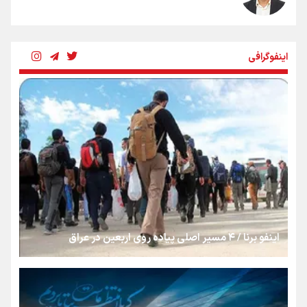
رسانه ملی و حق مردم برای شنیدن صدای رئیس‌جمهوری
اینفوگرافی
روایت ایران از کنار مردم
از طلوع خیابان‌ها تا غروب اشک
جمله‌ای که بغض چهارماهه را شکست؛ «آهای مردم، آقا از
تهران رفتند»
اینفو برنا / ۴ مسیر اصلی پیاده روی اربعین در عراق
سه حسرتی که به دلم ماند