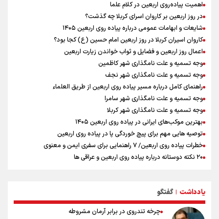
اهمیت پیاده‌روی اربعین در کلام علما
مستمری مددجویان کفاف زندگی را نمی‌دهد / حمایت از ۱۹هزار زن‌
سرپرست خانوار
در روز اربعین بر کاروان اسرای کربلا چه گذشت؟
نشست وزیران خارجه مصر، ترکیه، پاکستان و عربستان با محوریت تحولات
شایعات و ابهامات عمومی درباره پیاده روی اربعین ۱۴۰۵
منطقه
کاروان اسیران کربلا در روز اربعین امام حسین (ع) کجا بود؟
فیدان: حماس به تعهدات خود عمل کرد، امّا اسرائیل برنامه‌ای برای صلح
اعمال روز اربعین و فضایل و ثواب خواندن زیارت اربعین
ندارد
وجه تسمیه و علت نامگذاری شهر کاظمین
وجه تسمیه و علت نامگذاری شهر نجف
راهنمای کامل درباره مسیر پیاده روی اربعین از طریق العلماء
وجه تسمیه و علت نامگذاری شهر سامرا
وجه تسمیه و علت نامگذاری شهر کربلا
بهترین موکب‌های ایرانی در پیاده روی اربعین ۱۴۰۵
توصیه هایی مهم برای پیچ خوردگی پا در پیاده روی اربعین
خطرات پیاده روی اربعین/ ۷ راهنمایی برای سفری ایمن و معنوی
۲۰ نکته دوستانه درباره پیاده روی اربعین و عراقی ها
بهترین ذکر در پیاده‌روی اربعین چیست؟
۸۰ توصیه کاربردی برای ۸۰ کیلومتر پیاده روی اربعین
یادداشت
گفتگو
توصیه های کاربردی برای زائران در پیاده روی اربعین
|
چرخه تندروی در برابر آرمان مشروطه