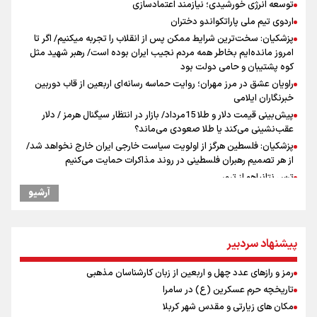
توسعه انرژی خورشیدی؛ نیازمند اعتمادسازی
اردوی تیم ملی پاراتکواندو دختران
پزشکیان: سخت‌ترین شرایط ممکن پس از انقلاب را تجربه میکنیم/ اگر تا
امروز مانده‌ایم بخاطر همه‌ مردم نجیب ایران بوده است/ رهبر شهید مثل
کوه پشتیبان و حامی دولت بود
راویان عشق در مرز مهران؛ روایت حماسه‌ رسانه‌ای اربعین از قاب دوربین
خبرنگاران ایلامی
پیش‌بینی قیمت دلار و طلا 15مرداد/ بازار در انتظار سیگنال هرمز / دلار
عقب‌نشینی می‌کند یا طلا صعودی می‌ماند؟
پزشکیان: فلسطین هرگز از اولویت سیاست خارجی ایران خارج نخواهد شد/
از هر تصمیم رهبران فلسطینی در روند مذاکرات حمایت می‌کنیم
ترس نتانیاهو از ترور
آرشیو
فرود یک بالگرد در بیمارستان رمبام در حیفای اشغالی در پی هلاکت ۲
نظامی صهیونیست و زخمی شدن ۷ نظامی دیگر
ارتش صهیونیستی زمین‌های کشاورزی در جنوب لبنان را به آتش کشید
پیشنهاد سردبیر
چه کسی باید قیمت‌ها را تعیین کند؟
بازگشت روان دو میلیون و هشتصد هزار زائر اربعین از مرزهای شش‌گانه
رمز و رازهای عدد چهل و اربعین از زبان کارشناسان مذهبی
ایران آقای بلامنازع تنگه هرمز
تاریخچه حرم عسکرین (ع) در سامرا
وزیر خارجه مصر: رژیم اسراییل بدون تامین حقوق مشروع مردم فلسطین
مکان های زیارتی و مقدس شهر کربلا
امنیت نخواهد داشت