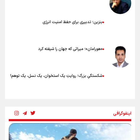
بنزین؛ تدبیری برای حفظ امنیت انرژی
«هورامان»؛ میراثی که جهان را شیفته کرد
شکستگیِ بزرگ؛ روایتِ یک استخوان، یک نسل، یک توهم!
رسانه ملی و حق مردم برای شنیدن صدای رئیس‌جمهوری
اینفوگرافی
روایت ایران از کنار مردم