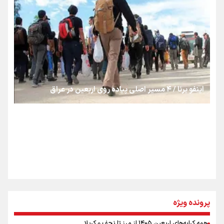
از طلوع خیابان‌ها تا غروب اشک
جمله‌ای که بغض چهارماهه را شکست؛ «آهای مردم، آقا از
تهران رفتند»
اینفو برنا / ۴ مسیر اصلی پیاده روی اربعین در عراق
سه حسرتی که به دلم ماند
مومنِ مقتدرِ مظلوم
نگاه تمدنی رهبر شهید به فضای مجازی
پرونده ویژه
همه کرایه‌های اربعین ۱۴۰۵ از مرز تا نجف و کربلا