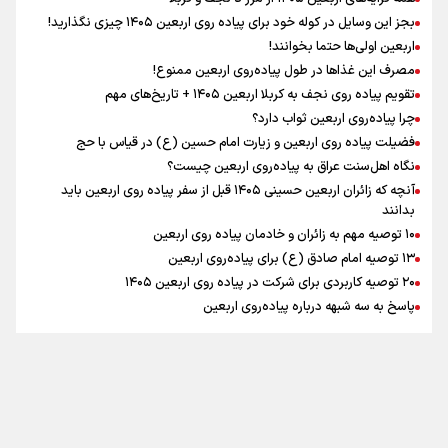
اینفو برنا / توصیه‌هایی طلایی برای پیاده روی اربعین
بجز این وسایل در کوله خود برای پیاده روی اربعین ۱۴۰۵ چیزی نگذارید!
رابطه کارگر و کارفرما در اندیشه رهبر شهید: از تضاد به
اربعین اولی‌ها حتما بخوانند!
زوجیت
مصرف این غذاها در طول پیاده‌روی اربعین ممنوع!
تقویم پیاده روی نجف به کربلا اربعین ۱۴۰۵ + تاریخ‌های مهم
چرا پیاده‌روی اربعین ثواب دارد؟
اقتدار علمی و استقلال ملی؛ میراث رهبر شهید که با خون
ماندگار شد
فضیلت پیاده روی اربعین و زیارت امام حسین (ع) در قیاس با حج
نگاه اهل‌سنت عراق به پیاده‌روی اربعین چیست؟
آنچه که زائران اربعین حسینی ۱۴۰۵ قبل از سفر پیاده روی اربعین باید
بدانند
۱۰ توصیه مهم به زائران و خادمان پیاده روی اربعین
اینفو برنا / جدول کامل فاصله مرز شلمچه تا شهرهای زیارتی
۱۳ توصیه امام صادق (ع) برای پیاده‌روی اربعین
۲۰ توصیه کاربردی برای شرکت در پیاده روی اربعین ۱۴۰۵
عراق
پاسخ به سه‌ شبهه درباره پیاده‌روی اربعین
تماس با ما
|
درباره ما
|
پیوندها
|
آرشیو
|
عضویت در خبرنامه
|
آب و هوا
|
اوقات شرعی
|
نظرسنجی