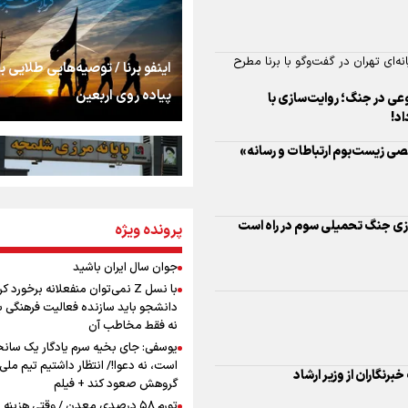
شنیدن صدای رئیس‌ج
ی زیست‌بوم ارتباطات و رسانه»
روایت ایران از کنار مر
اینفو برنا / توصیه‌هایی طلایی ب
پیاده روی اربعین
ازی جنگ تحمیلی سوم در راه است
از طلوع خیابان‌ها تا 
اشک
جمله‌ای که بغض چها
پرونده ویژه
اینفو برنا / جدول کامل فاصله م
را شکست؛ «آهای مردم، 
شلمچه تا شهرهای زیارتی عراق
برنگاران از وزیر ارشاد
تهران رفتند»
جوان سال ایران باشید
با نسل Z نمی‌توان منفعلانه برخورد ک
سه حسرتی که به دلم 
دانشجو باید سازنده فعالیت فرهنگی ب
نه فقط مخاطب آن
یوسفی: جای بخیه سرم یادگار یک سانح
ن مسئولان و جوانان را پر کند
است، نه دعوا!/ انتظار داشتیم تیم ملی 
مومنِ مقتدرِ مظلوم
گروهش صعود کند + فیلم
اینفو برنا/ میزان مالیات بر ارزش
تورم ۵۸ درصدی معدن / وقتی هزینه
ران‌کل استان‌ها برگزار شد