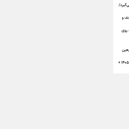
‌گیرد/
مرز تا نجف و
 روی
گان
بعین
تقویم پیاده روی نجف به کربلا اربعین ۱۴۰۵ +
ن
ر
بعین حسینی ۱۴۰۵ قبل از