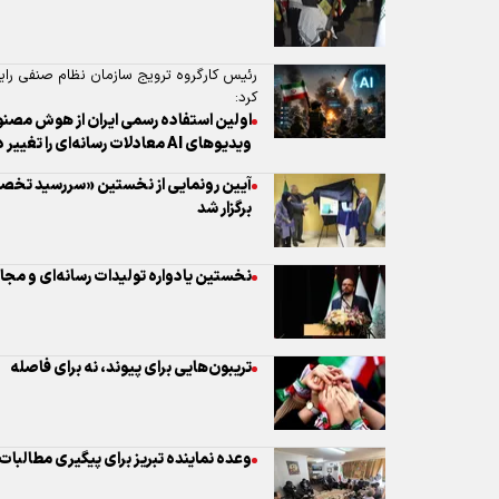
ویدیو‌های AI معادلات رسانه‌ای را تغییر داد!
آیین رونمایی از نخستین «سررسید تخصص
برگزار شد
نخستین یادواره تولیدات رسانه‌ای و مج
تریبون‌هایی برای پیوند، نه برای فاصله
وعده نماینده تبریز برای پیگیری مطالبات خ
در پاتوق جوانان آذربایجان غربی مطرح شد
دیپلماسی رسانه می‌تواند خلأ گفت‌وگو میا
نشست اعضای شورای معاونان کانون با مدی