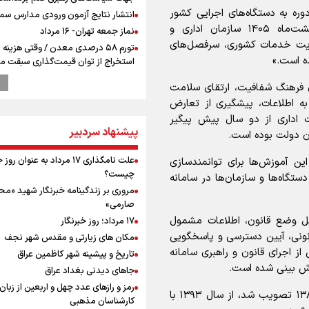
ره به دستگاه‌های اجرایی کشور
انتشار نتایج آزمون ورودی مدارس سمپ
اظهار داشت: «بر مبنای بخشنامه مورخ ۲۲ اردیبهشت‌ماه ۱۴۰۵ سازمان اداری و
نماز جمعه تهران- ۱۶ مرداد
یت خدمات کشوری، سرفصل‌های
تورم ۵۸ درصدی معدن / وقتی هزینه
ه است.»
استخراج از توان قیمت‌گذاری سبقت می
رشد ۳۰۰ تا ۴۰۰ درصدی مواد ناریه
ی فرهنگ شفافیت، ارتقای سلامت
ترامپ انگشت تهدید را به سمت سوئ
 اطلاعات، پیشگیری از تعارض
گرفت؛ اقتصادتان را به هم می‌ریزم
اداری از دو سال پیش پیگیر
پالایشگاه نفت اسلواکی منفجر شد
پیشنهاد سردبیر
ن دولت بوده است.
وزیر ورزش و جوانان ایران از مرکز ملی
جمهوری آذربایجان بازدید کرد
علت نامگذاری ۱۷ مرداد به عنوان ر
ین آموزش‌ها برای توانمندسازی
موسی جنپو، بازیکن فصل گذشته استقل
چیست؟
تگاه‌ها و سازمان‌ها در سامانه
پانتولیکوس یونان پیوست
مروری بر زندگینامه خبرنگار شهید «م
بازدید وزیر ورزش ایران از مجموعه ملی
صارمی»
تیراندازی باکو یکی از مجهزترین مراکز
شامل مبانی و دلایل وضع قانون، اطلاعات مشمول
۱۷ مرداد؛ روز خبرنگار
تیراندازی منطقه
قانونی، آیین دسترسی و پاسخگویی
مکان های زیارتی و مقدس شهر نجف
ورزشکاران سنگنوردی
از اجرای قانون و راهبری سامانه
تاریخ و پیشینه شهر کاظمین عراق
یمن، ایستاده در برابر تحریم و تجاوز
پیش بینی شده است.
جاهای دیدنی بغداد عراق
پزشکیان: مذاکره به معنای تسلیم نی
رمز و رازهای عدد چهل و اربعین از زبان
دولت برای خدمت به مردم خواهد ایست
قانون انتشار و دسترسی آزاد به اطلاعات که در سال ۱۳۸۷ تصویب شد، از سال ۱۳۹۳ با
کارشناسان مذهبی
هیچ اختلافی میان دولت و نیروهای م