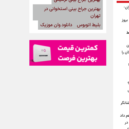
ان-
بهترین جراح بینی استخوانی در
تهران
بروز
بلیط اتوبوس
دانلود وان موزیک
ط
ن
ن را
شانگر
م داد
در