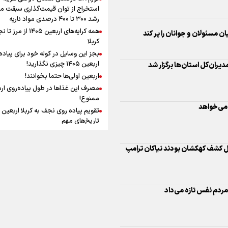
افزوده چقدر است؟
استخراج از توان قیمت‌گذاری سبقت می
رشد ۳۰۰ تا ۴۰۰ درصدی مواد ناریه
همه کرایه‌های اربعین ۱۴۰۵ از 
می‌خواهد
کربلا
بجز این وسایل در کوله خود برای پیاده
اربعین ۱۴۰۵ چیزی نگذارید!
اینفوبرنا/ سقف معافیت مالیاتی
اربعین اولی‌ها حتما بخوانند!
حقوق کارکنان دولت و بازنشست
ل کشف کهکشان بودند نیاکان ترامپ
مصرف این غذاها در طول پیاده‌روی ار
در بودجه ۱۴۰۵ چقدر است؟
ممنوع!
تاریخ‌های مهم
 مردم نفس تازه می‌داد
چرا پیاده‌روی اربعین ثواب دارد؟
فضیلت پیاده روی اربعین و زیارت امام
حسین (ع) در قیاس با حج
اینفوبرنا/ حداقل حقوق
 سی‌امین روز جنگ
نگاه اهل‌سنت عراق به پیاده‌روی اربعی
بازنشستگان کشوری و لشکری د
چیست؟
لایحه بودجه سال ۱۴۰۵ چقدر است؟
آنچه که زائران ار
سفر پیاده روی اربعین باید بدانند
لات انیمیشن کوتاه رسانه‌ای