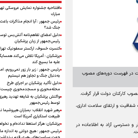
افتتاحیه جشنواره نمايش عروسكى تهر
مبارك
رئیس جمهور : آیا انجام مذاکرات باعث 
جنگ شد؟
دلیل امضای تفاهم‌نامه آتش‌بس توس
رئیس‌جمهور از زبان پزشکیان
کنسرت خسوف، ارکستر سمفونیک تهرا
پزشکیان : آمریکا تلاش می‌کند همسایگا
علیه ما بسیج کند
رئیس جمهور : زیر بار زور نمی‌رویم، اما
اعات در فهرست دوره‌های مصوب
به‌دنبال جنگ و تجاوز هم نیستیم
دلیل تأکید پزشکیان بر اجرای طرح
محله‌محوری و مسجدمحوری چیست؟
مصوب کارکنان دولت قرار گرفت.
واکنش پزشکیان به شایعه تهدید رهبری
توسط رئیس‌جمهور
ازی فرهنگ شفافیت و ارتقای سلامت اداری،
رهبر شهید انقلاب: بمباران هیروشیما ن
طبیعت استکباری آمریکا است
پزشکیان: هرگز استعفا نداده‌ام و نخواه
ر و دسترسی آزاد به اطلاعات» در
رئیس جمهور : هیچ دولتی به اندازه ما 
ت.
جهت سیاست‌های رهبری قدم برنداشت