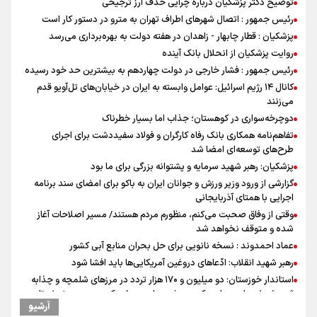
توضیح دکتر پزشکیان درباره چرایی حذف ارز ترجیحی
رئیس جمهور : اتصال شهرهای اطراف تهران به مترو در دستور کار است
پزشکیان : قطار چابهار - زاهدان در هفته دولت به بهره‌برداری می‌رسد
روایت پزشکیان از انحلال بانک آینده
رئیس جمهور : فشار خارجی در دولت چهاردهم به بیشترین حد خود رسیده
کانال ۱۴ رژیم اسرائیل: عوامل وابسته به ایران در خیابان‌های تل‌آویو قدم
می‌زنند
دوچرخه‌سواری در کوهستان؛ جذاب اما بسیار خطرناک
تفاهم‌نامه همکاری بانک رفاه کارگران و فولاد سفیددشت برای اجرای
طرح‌های توسعه‌ای امضا شد
پزشکیان: رهبر شهید سرمایه و پشتوانه بزرگی برای ما بود
گزارشی از ورود وزیر ورزش و جوانان ایران به باکو برای امضای سند برنامه
اجرایی با همتای آذربایجانی
وقتی از وفاق صحبت می‌کنم، منظورم مردم هستند/ مسیر اصلاحات آغاز
شده و متوقف نخواهد شد
عماد احمدوند : نسخه نانویی برای حل بحران منابع آبی کشور
رهبر شهید انقلاب: ادّعاهای دروغین آمریکایی‌ها باید افشا شود
استاندار خوزستان: دو میلیون و ۱۷۰ هزار تردد در مرزهای شلمچه و چذابه
ثبت شد / برپایی هزار موکب در خوزستان و ۱۰۰ موکب در مسیر نجف تا
آرشیو
کربلا