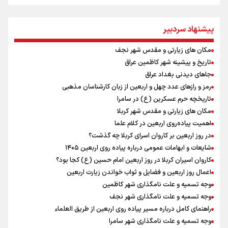
یحیی سریع: در عملیاتی گسترده تجمعات نظامی وابسته به عربستان را
هدف قرار دادیم
پیشنهاد سردبیر
جابجایی مرکز ثقل اقتصاد جهان انجام شد/ فرصت طلایی برای اقتصاد
ایران +نمودار
مکان های زیارتی و مقدس شهر نجف
امیررضا غلامی، ملی پوش تکواندو : تمرکزم روی مسابقات پاکستان است نه
بازی های آسیایی
تاریخ و پیشینه شهر کاظمین عراق
کانادا دو مظنون تیراندازی در نزدیکی کنسولگری آمریکا را بازداشت کرد
جاهای دیدنی بغداد عراق
رادین زینالی، ملی پوش تکواندو : قدم به قدم تلاش می کنم تا به طلای
رمز و رازهای عدد چهل و اربعین از زبان کارشناسان مذهبی
المپیک برسم
تاریخچه حرم عسکرین (ع) در سامرا
نصیری: امیدوارم با خوشرنگ‌ترین مدال‌ها به ایران برگردیم/ حضور شهاب
مکان های زیارتی و مقدس شهر کربلا
حسینی در اردو به تیم انگیزه می‌دهد/ امیدوارم پرسپولیس فصل موفقی
اهمیت پیاده‌روی اربعین در کلام علما
داشته باشد
در روز اربعین بر کاروان اسرای کربلا چه گذشت؟
اردوی تیم ملی تکواندو
شایعات و ابهامات عمومی درباره پیاده روی اربعین ۱۴۰۵
دانیال شه‌بخش: اردوی ازبکستان کیفیت فنی تیم ملی را بالا برد/ برای
کاروان اسیران کربلا در روز اربعین امام حسین (ع) کجا بود؟
مدال ناگویا باید قهرمانان جهان و المپیک را شکست دهیم
اعمال روز اربعین و فضایل و ثواب خواندن زیارت اربعین
وجه تسمیه و علت نامگذاری شهر کاظمین
وجه تسمیه و علت نامگذاری شهر نجف
راهنمای کامل درباره مسیر پیاده روی اربعین از طریق العلماء
وجه تسمیه و علت نامگذاری شهر سامرا