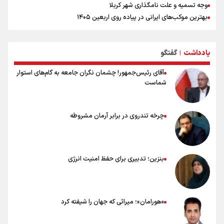
وجه تسمیه و علت نامگذاری شهر کربلا
بهترین موکب‌های ایرانی در پیاده روی اربعین ۱۴۰۵
توصیه هایی مهم برای پیچ خوردگی پا در پیاده روی اربعین
خطرات پیاده روی اربعین/ ۷ راهنمایی برای سفری ایمن و معنوی
یادداشت
گفتگو
۲۰ نکته دوستانه درباره پیاده روی اربعین و عراقی ها
|
آقای رئیس‌جمهور! چشمان نگران جامعه به گام‌های استوار
شماست
چرخه تندروی در برابر آرمان مشروطه
بنزین؛ تدبیری برای حفظ امنیت انرژی
«هورامان»؛ میراثی که جهان را شیفته کرد