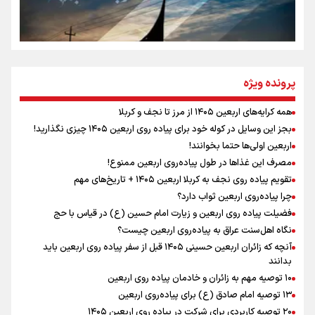
سه حسرتی که به دلم ماند
مومنِ مقتدرِ مظلوم
پرونده ویژه
همه کرایه‌های اربعین ۱۴۰۵ از مرز تا نجف و کربلا
اینفو برنا / توصیه‌هایی طلایی برای پیاده روی اربعین
بجز این وسایل در کوله خود برای پیاده روی اربعین ۱۴۰۵ چیزی نگذارید!
نگاه تمدنی رهبر شهید به فضای مجازی
اربعین اولی‌ها حتما بخوانند!
مصرف این غذاها در طول پیاده‌روی اربعین ممنوع!
تقویم پیاده روی نجف به کربلا اربعین ۱۴۰۵ + تاریخ‌های مهم
چرا پیاده‌روی اربعین ثواب دارد؟
رابطه کارگر و کارفرما در اندیشه رهبر شهید: از تضاد به
زوجیت
فضیلت پیاده روی اربعین و زیارت امام حسین (ع) در قیاس با حج
نگاه اهل‌سنت عراق به پیاده‌روی اربعین چیست؟
آنچه که زائران اربعین حسینی ۱۴۰۵ قبل از سفر پیاده روی اربعین باید
بدانند
۱۰ توصیه مهم به زائران و خادمان پیاده روی اربعین
اینفو برنا / جدول کامل فاصله مرز شلمچه تا شهرهای زیارتی
۱۳ توصیه امام صادق (ع) برای پیاده‌روی اربعین
۲۰ توصیه کاربردی برای شرکت در پیاده روی اربعین ۱۴۰۵
عراق