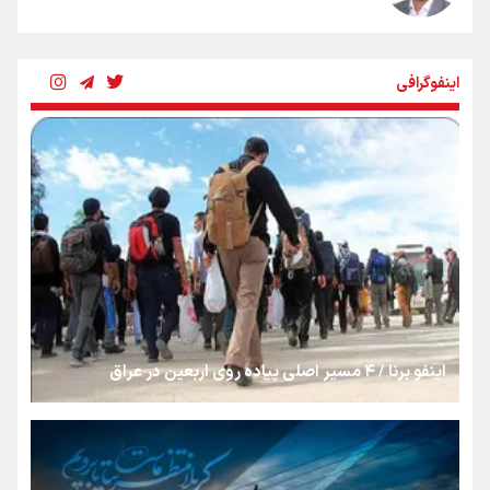
شکستگیِ بزرگ؛ روایتِ یک استخوان، یک نسل، یک توهم!
اینفوگرافی
رسانه ملی و حق مردم برای شنیدن صدای رئیس‌جمهوری
روایت ایران از کنار مردم
از طلوع خیابان‌ها تا غروب اشک
اینفو برنا / ۴ مسیر اصلی پیاده روی اربعین در عراق
جمله‌ای که بغض چهارماهه را شکست؛ «آهای مردم، آقا از
تهران رفتند»