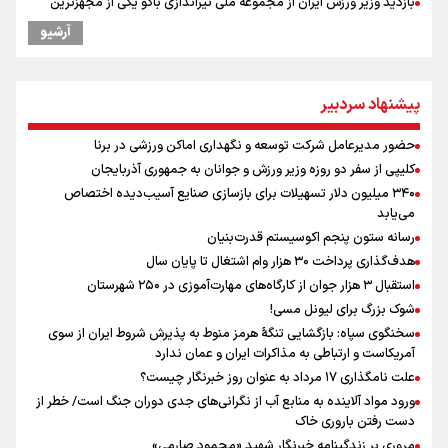
بازدید وزیر ورزش ایران از مجموعه ملی تیراندازی باکو یکی از مجهزترین
مراکز تیراندازی منطقه
آرشیو
پزشکیان: مذاکره به معنای تسلیم نیست/ دولت برای خدمت به مردم
خواهد ایستاد/ هیچ اختلافی میان دولت و نیروهای مسلح وجود ندارد
خبر سخنگوی کمیسیون امنیت از توافق در چارچوب کلی مذاکرات ایران و
پیشنهاد سردبیر
عمان بر سر تنگه هرمز
یمن، ایستاده در برابر تحریم و تجاوز
حضور مدیرعامل شرکت توسعه و نگهداری اماکن ورزشی در برنا
پیش بینی نرخ ارز، طلا و سکه شنبه ۱۷مرداد/ طلا و دلار در آستانه یک تغییر
کلیپی از سفر دو روزه وزیر ورزش و جوانان به جمهوری آذربایجان
مهم
۳۴۰ میلیون دلار تسهیلات برای بازسازی صنایع آسیب‌دیده اختصاص
همتی: اظهارات جدید آمریکا با ادعاهای قبلی سازگار نیست
می‌یابد
افزایش شمار شهدای لبنان به چهار هزار و ۳۳۵ شهید
رسانه ستون پنجم اکوسیستم قدرت‌بنیان
هدف‌گذاری پرداخت ۳۰ هزار وام اشتغال تا پایان سال
استقبال ۳ هزار جوان از کارگاه‌های مهارت‌آموزی در ۲۵۰ شهرستان
شوک بزرگ برای لیونل مسی!
سخنگوی سپاه: بازگشایی تنگۀ هرمز منوط به پذیرش شروط ایران از سوی
آمریکاست و ارتباطی به مذاکرات ایران و عمان ندارد
علت نامگذاری ۱۷ مرداد به عنوان روز خبرنگار چیست؟
ورود مواد آلاینده به منابع آب از نگرانی‌های جدی دوران جنگ است/ خطر از
دست رفتن باروری خاک
مروری بر زندگینامه خبرنگار شهید «محمود صارمی»