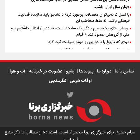
اینفو برنا / جدول کامل فاصله مرز شلمچه تا شهرهای زیارتی
جوان سال ایران باشید
عراق
با نسل Z نمی‌توان منفعلانه برخورد کرد/ دانشجو باید سازنده فعالیت
فرهنگی باشد، نه فقط مخاطب آن
یوسفی: جای بخیه سرم یادگار یک سانحه است، نه دعوا!/ انتظار داشتیم تیم
ملی از گروهش صعود کند + فیلم
مردی که تاریخ را با دوربین و موتورسیکلت ثبت کرد
رابرت دنیرو: کشور من دیگر دوست‌داشتنی نیست
دبیر فدراسیون بولینگ و بیلیارد: از رسانه ملی انتظار حمایت داریم/ در
انتظار حضور تیم‌های بزرگ مثل استقلال در لیگ هستیم
تورم ۵۸ درصدی معدن / وقتی هزینه استخراج از توان قیمت‌گذاری سبقت
تماس با ما
|
درباره ما
|
پیوندها
|
آرشیو
|
عضویت در خبرنامه
|
آب و هوا
|
می‌گیرد/ رشد ۳۰۰ تا ۴۰۰ درصدی مواد ناریه
اوقات شرعی
|
نظرسنجی
اینفو برنا/ میزان مالیات بر ارزش افزوده چقدر است؟
تمام حقوق برای خبرگزاری برنا محفوظ است. استفاده از مطالب با ذکر منبع