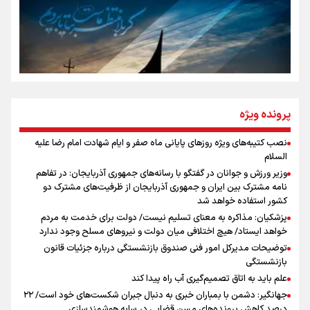
از طلوع خیابان‌ها تا غروب اشک
جمله‌ای که بغض چهارماهه را شکست؛ «آهای مردم، آقا از
پرونده ویژه
تهران رفتند»
نصب کتیبه‌های ویژه روزهای پایانی ماه صفر و ایام شهادت امام رضا علیه
اینفو برنا / توصیه‌هایی طلایی برای پیاده روی اربعین
السلام
سه حسرتی که به دلم ماند
وزیر ورزش و جوانان در گفتگو با رسانه‌های جمهوری آذربایجان: در تفاهم
نامه مشترک بین ایران و جمهوری آذربایجان از ظرفیت‌های مشترک دو
کشور استفاده خواهد شد
پزشکیان: مذاکره به معنای تسلیم نیست/ دولت برای خدمت به مردم
مومنِ مقتدرِ مظلوم
خواهد ایستاد/ هیچ اختلافی میان دولت و نیروهای مسلح وجود ندارد
توضیحات مدیرکل امور فنی صندوق بازنشستگی درباره جزئیات قانون
بازنشستگی
علم باید به اتاق تصمیم‌گیری آب راه پیدا کند
جهانگیر: دشمن با بمباران خبری به دنبال جبران شکست‌های خود است/ ۲۲
درصد کاهش پرونده‌های مسن قضایی در سایه هوشمندسازی