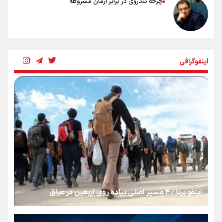
چرخه تندروی در برابر آرمان مشروطه
بنزین؛ تدبیری برای حفظ امنیت انرژی
اینفوگرافی
«هورامان»؛ میراثی که جهان را شیفته کرد
شکستگیِ بزرگ؛ روایتِ یک استخوان، یک نسل، یک توهم!
رسانه ملی و حق مردم برای شنیدن صدای رئیس‌جمهوری
اینفو برنا / ۴ مسیر اصلی پیاده روی اربعین در عراق
روایت ایران از کنار مردم