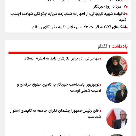
۱۷ مرداد؛ روز خبرنگار
خانواده شهید لاریجانی: از اظهارات شتاب‌زده درباره چگونگی شهادت اجتناب
کنید
اشک‌های CR7 به قیمت ۲۳ سال تلاش؛ گریه نکن آقای رونالدو
حیدری: افزایش تیم‌های جام جهانی هم سود داشت و هم ضرر/ تیم ملی در
جام جهانی مردود نشد
یادداشت
گفتگو
|
تلاش مدام برای زنده نگه داشتن هنر ایرانی
عالمی: جام جهانی از مرحله حذفی جان گرفت/ درباره شیوه بازی تیم ملی
مهاجرانی : در برابر ایثارشان باید به احترام ایستاد
نقد وجود دارد
تاریخ و پیشینه شهر کاظمین عراق
جاهای دیدنی بغداد عراق
رمز و رازهای عدد چهل و اربعین از زبان کارشناسان مذهبی
نوروزپور: پاسداشت خبرنگار به تامین حقوق حرفه‌ای و
امنیت شغلی اوست
آقای رئیس‌جمهور! چشمان نگران جامعه به گام‌های استوار
شماست