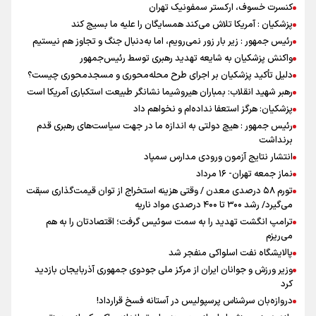
کنسرت خسوف، ارکستر سمفونیک تهران
پزشکیان : آمریکا تلاش می‌کند همسایگان را علیه ما بسیج کند
رئیس جمهور : زیر بار زور نمی‌رویم، اما به‌دنبال جنگ و تجاوز هم نیستیم
واکنش پزشکیان به شایعه تهدید رهبری توسط رئیس‌جمهور
دلیل تأکید پزشکیان بر اجرای طرح محله‌محوری و مسجدمحوری چیست؟
رهبر شهید انقلاب: بمباران هیروشیما نشانگر طبیعت استکباری آمریکا است
پزشکیان: هرگز استعفا نداده‌ام و نخواهم داد
رئیس جمهور : هیچ دولتی به اندازه ما در جهت سیاست‌های رهبری قدم
برنداشت
انتشار نتایج آزمون ورودی مدارس سمپاد
نماز جمعه تهران- ۱۶ مرداد
تورم ۵۸ درصدی معدن / وقتی هزینه استخراج از توان قیمت‌گذاری سبقت
می‌گیرد/ رشد ۳۰۰ تا ۴۰۰ درصدی مواد ناریه
ترامپ انگشت تهدید را به سمت سوئیس گرفت؛ اقتصادتان را به هم
می‌ریزم
پالایشگاه نفت اسلواکی منفجر شد
وزیر ورزش و جوانان ایران از مرکز ملی جودوی جمهوری آذربایجان بازدید
کرد
دروازه‌بان سرشناس پرسپولیس در آستانه فسخ قرارداد!