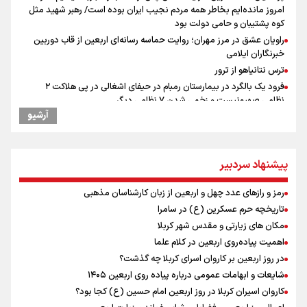
امروز مانده‌ایم بخاطر همه‌ مردم نجیب ایران بوده است/ رهبر شهید مثل
کوه پشتیبان و حامی دولت بود
راویان عشق در مرز مهران؛ روایت حماسه‌ رسانه‌ای اربعین از قاب دوربین
خبرنگاران ایلامی
ترس نتانیاهو از ترور
فرود یک بالگرد در بیمارستان رمبام در حیفای اشغالی در پی هلاکت ۲
نظامی صهیونیست و زخمی شدن ۷ نظامی دیگر
آرشیو
ارتش صهیونیستی زمین‌های کشاورزی در جنوب لبنان را به آتش کشید
چه کسی باید قیمت‌ها را تعیین کند؟
بازگشت روان دو میلیون و هشتصد هزار زائر اربعین از مرزهای شش‌گانه
پیشنهاد سردبیر
ایران آقای بلامنازع تنگه هرمز
وزیر خارجه مصر: رژیم اسراییل بدون تامین حقوق مشروع مردم فلسطین
رمز و رازهای عدد چهل و اربعین از زبان کارشناسان مذهبی
امنیت نخواهد داشت
تاریخچه حرم عسکرین (ع) در سامرا
مستمری مددجویان کفاف زندگی را نمی‌دهد / حمایت از ۱۹هزار زن‌
مکان های زیارتی و مقدس شهر کربلا
سرپرست خانوار
اهمیت پیاده‌روی اربعین در کلام علما
نشست وزیران خارجه مصر، ترکیه، پاکستان و عربستان با محوریت تحولات
منطقه
در روز اربعین بر کاروان اسرای کربلا چه گذشت؟
فیدان: حماس به تعهدات خود عمل کرد، امّا اسرائیل برنامه‌ای برای صلح
شایعات و ابهامات عمومی درباره پیاده روی اربعین ۱۴۰۵
ندارد
کاروان اسیران کربلا در روز اربعین امام حسین (ع) کجا بود؟
ارائه بیش از ۲ میلیون خدمات بهداشتی-درمانی به زائران اربعین