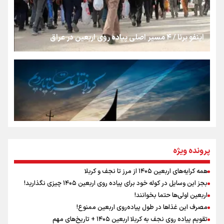
جمله‌ای که بغض چهارماهه را شکست؛ «آهای مردم، آقا از
تهران رفتند»
اینفو برنا / ۴ مسیر اصلی پیاده روی اربعین در عراق
سه حسرتی که به دلم ماند
مومنِ مقتدرِ مظلوم
نگاه تمدنی رهبر شهید به فضای مجازی
پرونده ویژه
همه کرایه‌های اربعین ۱۴۰۵ از مرز تا نجف و کربلا
اینفو برنا / توصیه‌هایی طلایی برای پیاده روی اربعین
بجز این وسایل در کوله خود برای پیاده روی اربعین ۱۴۰۵ چیزی نگذارید!
رابطه کارگر و کارفرما در اندیشه رهبر شهید: از تضاد به
اربعین اولی‌ها حتما بخوانند!
زوجیت
مصرف این غذاها در طول پیاده‌روی اربعین ممنوع!
تقویم پیاده روی نجف به کربلا اربعین ۱۴۰۵ + تاریخ‌های مهم