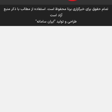
اینفو برنا/ میزان مالیات بر ارزش افزوده چقدر است؟
تمام حقوق برای خبرگزاری برنا محفوظ است. استفاده از مطالب با ذکر منبع
آزاد است
طراحی و تولید
"ایران سامانه"
اینفوبرنا/ سقف معافیت مالیاتی حقوق کارکنان دولت و
بازنشستگان در بودجه ۱۴۰۵ چقدر است؟