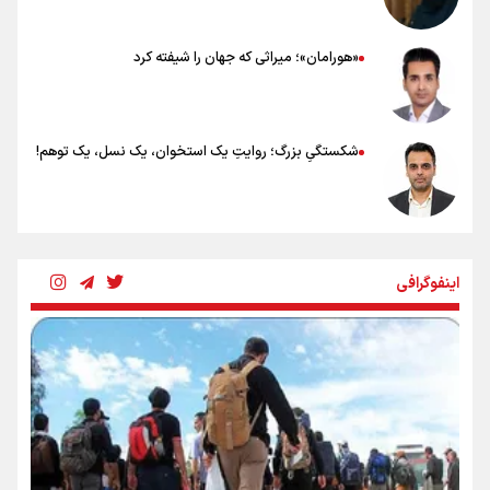
«هورامان»؛ میراثی که جهان را شیفته کرد
شکستگیِ بزرگ؛ روایتِ یک استخوان، یک نسل، یک توهم!
رسانه ملی و حق مردم برای شنیدن صدای رئیس‌جمهوری
اینفوگرافی
روایت ایران از کنار مردم
از طلوع خیابان‌ها تا غروب اشک