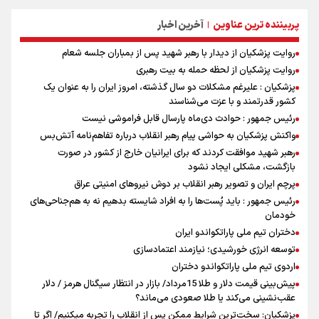
پربیننده ترین عناوین
آخرین اخبار
|
روایت پزشکیان از دیدار با رهبر شهید پس از بمباران جلسه شعام
روایت پزشکیان از لحظه حمله به بیت رهبری
پزشکیان : علیرغم مشکلات دو سال گذشته، امروز ایران را به عنوان یک
کشور قدرتمند و با عزت می‌شناسند
رئیس جمهور : حوادث دی‌ماه پارسال قابل فراموشی نیست
واکنش پزشکیان به حواشی پیام رهبر انقلاب درباره تفاهم‌نامه آتش‌بس
رهبر شهید موافقت کردند که برای ایرانیان خارج از کشور در صورت
بازگشت، مشکلی ایجاد نشود
پرچم ایران و تصویر رهبر انقلاب بر دوش نیروهای امنیتی عراق
رئیس جمهور : باید پُست‌ها را به افراد شایسته بدهیم نه به هم‌جناحی‌های
خودمان
دختران تیم ملی پاراتکواندو ایران
توسعه انرژی خورشیدی؛ نیازمند اعتمادسازی
اردوی تیم ملی پاراتکواندو دختران
پیش‌بینی قیمت دلار و طلا 15مرداد/ بازار در انتظار سیگنال هرمز / دلار
عقب‌نشینی می‌کند یا طلا صعودی می‌ماند؟
پزشکیان: سخت‌ترین شرایط ممکن پس از انقلاب را تجربه میکنیم/ اگر تا