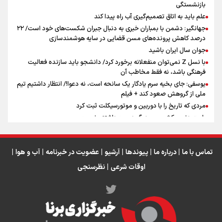
بازنشستگی
علم باید به اتاق تصمیم‌گیری آب راه پیدا کند
جهانگیر: دشمن با بمباران خبری به دنبال جبران شکست‌های خود است/ ۲۲
درصد کاهش پرونده‌های مسن قضایی در سایه هوشمندسازی
اینفو برنا / جدول کامل فاصله مرز شلمچه تا شهرهای زیارتی
جوان سال ایران باشید
عراق
با نسل Z نمی‌توان منفعلانه برخورد کرد/ دانشجو باید سازنده فعالیت
فرهنگی باشد، نه فقط مخاطب آن
یوسفی: جای بخیه سرم یادگار یک سانحه است، نه دعوا!/ انتظار داشتیم تیم
ملی از گروهش صعود کند + فیلم
مردی که تاریخ را با دوربین و موتورسیکلت ثبت کرد
رابرت دنیرو: کشور من دیگر دوست‌داشتنی نیست
دبیر فدراسیون بولینگ و بیلیارد: از رسانه ملی انتظار حمایت داریم/ در
انتظار حضور تیم‌های بزرگ مثل استقلال در لیگ هستیم
تورم ۵۸ درصدی معدن / وقتی هزینه استخراج از توان قیمت‌گذاری سبقت
تماس با ما
|
درباره ما
|
پیوندها
|
آرشیو
|
عضویت در خبرنامه
|
آب و هوا
|
می‌گیرد/ رشد ۳۰۰ تا ۴۰۰ درصدی مواد ناریه
اوقات شرعی
|
نظرسنجی
اینفو برنا/ میزان مالیات بر ارزش افزوده چقدر است؟