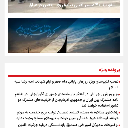
اینفو برنا / ۴ مسیر اصلی پیاده روی اربعین در عراق
رسانه ملی و حق مردم برای شنیدن صدای رئیس‌جمهوری
روایت ایران از کنار مردم
از طلوع خیابان‌ها تا غروب اشک
پرونده ویژه
نصب کتیبه‌های ویژه روزهای پایانی ماه صفر و ایام شهادت امام رضا علیه
اینفو برنا / توصیه‌هایی طلایی برای پیاده روی اربعین
السلام
جمله‌ای که بغض چهارماهه را شکست؛ «آهای مردم، آقا از
وزیر ورزش و جوانان در گفتگو با رسانه‌های جمهوری آذربایجان: در تفاهم
تهران رفتند»
نامه مشترک بین ایران و جمهوری آذربایجان از ظرفیت‌های مشترک دو
کشور استفاده خواهد شد
پزشکیان: مذاکره به معنای تسلیم نیست/ دولت برای خدمت به مردم
سه حسرتی که به دلم ماند
خواهد ایستاد/ هیچ اختلافی میان دولت و نیروهای مسلح وجود ندارد
توضیحات مدیرکل امور فنی صندوق بازنشستگی درباره جزئیات قانون