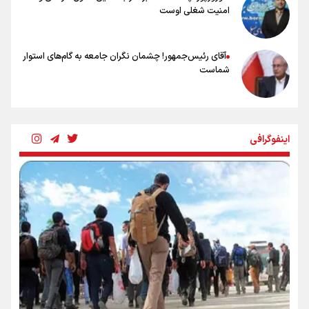
امنیت شغلی اوست
آقای رئیس‌جمهور! چشمان نگران جامعه به گام‌های استوار
شماست
چرخه تندروی در برابر آرمان مشروطه
اینفوگرافی
بنزین؛ تدبیری برای حفظ امنیت انرژی
«هورامان»؛ میراثی که جهان را شیفته کرد
شکستگیِ بزرگ؛ روایتِ یک استخوان، یک نسل، یک توهم!