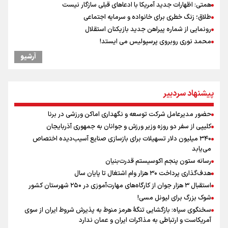
همتی: اظهارات جدید آمریکا با ادعاهای قبلی سازگار نیست
طلاق؛ زنگ خطری برای خانواده و سرمایه اجتماعی
رونمایی از شماره پیراهن جدید بازیکنان استقلال
محمد نوری روبروی پرسپولیس می ایستد!
افزایش شمار شهدای لبنان به چهار هزار و ۳۳۵ شهید
آرشیو
دبیرکل گردان‌های سیدالشهدا عراق: پاسخ به تجاوزهای عربستان همچنان
در دستور کار است
یوسفی: جای بخیه سرم یادگار یک سانحه است، نه دعوا!/ انتظار داشتیم تیم
پیشنهاد سردبیر
ملی از گروهش صعود کند + فیلم
کالبدشکافی استقلال پیش از لیگ بیست‌و‌ششم/ آبی‌پوشان با چه وضعیتی
حضور مدیرعامل شرکت توسعه و نگهداری اماکن ورزشی در برنا
وارد لیگ می‌شوند؟
کلیپی از سفر دو روزه وزیر ورزش و جوانان به جمهوری آذربایجان
مروری بر زندگینامه خبرنگار شهید «محمود صارمی»
۳۴۰ میلیون دلار تسهیلات برای بازسازی صنایع آسیب‌دیده اختصاص
علت نامگذاری ۱۷ مرداد به عنوان روز خبرنگار چیست؟
می‌یابد
رسانه ستون پنجم اکوسیستم قدرت‌بنیان
هدف‌گذاری پرداخت ۳۰ هزار وام اشتغال تا پایان سال
استقبال ۳ هزار جوان از کارگاه‌های مهارت‌آموزی در ۲۵۰ شهرستان کشور
شوک بزرگ برای لیونل مسی!
سخنگوی سپاه: بازگشایی تنگۀ هرمز منوط به پذیرش شروط ایران از سوی
آمریکاست و ارتباطی به مذاکرات ایران و عمان ندارد