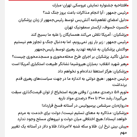
افتتاحیه جشنواره نمايش عروسكى تهران-مبارك
رئیس جمهور : آیا انجام مذاکرات باعث بروز جنگ شد؟
دلیل امضای تفاهم‌نامه آتش‌بس توسط رئیس‌جمهور از زبان پزشکیان
کنسرت خسوف، ارکستر سمفونیک تهران
پزشکیان : آمریکا تلاش می‌کند همسایگان را علیه ما بسیج کند
رئیس جمهور : زیر بار زور نمی‌رویم، اما به‌دنبال جنگ و تجاوز هم نیستیم
واکنش پزشکیان به شایعه تهدید رهبری توسط رئیس‌جمهور
دلیل تأکید پزشکیان بر اجرای طرح محله‌محوری و مسجدمحوری چیست؟
رهبر شهید انقلاب: بمباران هیروشیما نشانگر طبیعت استکباری آمریکا است
پزشکیان: هرگز استعفا نداده‌ام و نخواهم داد
رئیس جمهور : هیچ دولتی به اندازه ما در جهت سیاست‌های رهبری قدم
برنداشت
تورم ۵۸ درصدی معدن / وقتی هزینه استخراج از توان قیمت‌گذاری سبقت
می‌گیرد/ رشد ۳۰۰ تا ۴۰۰ درصدی مواد ناریه
دروازه‌بان سرشناس پرسپولیس در آستانه فسخ قرارداد!
پزشکیان: مذاکره به معنای تسلیم نیست/ دولت برای خدمت به مردم
خواهد ایستاد/ هیچ اختلافی میان دولت و نیروهای مسلح وجود ندارد
پیش بینی نرخ ارز، طلا و سکه شنبه ۱۷مرداد/ طلا و دلار در آستانه یک تغییر
مهم