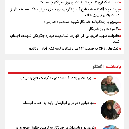
علت نامگذاری ۱۷ مرداد به عنوان روز خبرنگار چیست؟
ورود مواد آلاینده به منابع آب از نگرانی‌های جدی دوران جنگ است/ خطر از
دست رفتن باروری خاک
مروری بر زندگینامه خبرنگار شهید «محمود صارمی»
۱۷ مرداد؛ روز خبرنگار
خانواده شهید لاریجانی: از اظهارات شتاب‌زده درباره چگونگی شهادت اجتناب
کنید
اشک‌های CR7 به قیمت ۲۳ سال تلاش؛ گریه نکن آقای رونالدو
حیدری: افزایش تیم‌های جام جهانی هم سود داشت و هم ضرر/ تیم ملی در
جام جهانی مردود نشد
یادداشت
گفتگو
|
تلاش مدام برای زنده نگه داشتن هنر ایرانی
نصرتی: پاسخ بیرانوند سنخیتی با صحبت‌های علی دایی نداشت/
شهید نصیرزاده؛ فرمانده‌ای که آینده دفاع را می‌دید
ملی‌پوشان نباید از خودشان تعریف کنند!
خلعتبری: جای دو سه نفر در جام جهانی خالی بود/ تیم ملی نیاز به تغییر
نسل دارد/ دوست دارم آرژانتین قهرمان شود
شاهرخی: اندازه داشته‌هایمان از بازار جام جهانی برداشت کردیم/ دودستی
مهاجرانی : در برابر ایثارشان باید به احترام ایستاد
سرنوشت صعود را به تیم‌های دیگر سپردیم
عالمی: جام جهانی از مرحله حذفی جان گرفت/ درباره شیوه بازی تیم ملی
نقد وجود دارد
نوروزپور: پاسداشت خبرنگار به تامین حقوق حرفه‌ای و